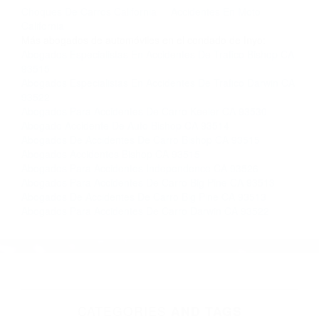
completar nuestro conveniente Formulario de
Contacto. Ofrecemos consultas iniciales
gratuitas en Little Lake CA y sus alrededores, y
en todo el estado de California. ¡No Pagará un
Centavo a Menos que Obtenga una
Indemnización! Contáctenos hoy mismo para
saber si está capacitado para iniciar una
demanda judicial.
Choques De Carros California
Accidentes En Moto
California
Más abogados de automóviles en el condado de Inyo:
Abogados Especialistas En Accidentes De Trafico Bishop CA
93515
Abogados Especialistas En Accidentes De Trafico Darwin CA
93522
Abogados Para Accidentes De Carro Keeler CA 93530
Abogado Accidente De Auto Bishop CA 93514