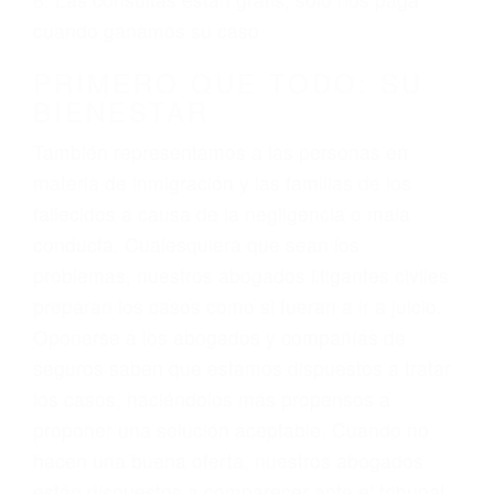
3. No importa si tiene un pase/licencia de
conducción
4. Usted tiene derecho de hacer un reclamo por
sus lesiones aunque no tenga seguro para su
auto.
5. Podemos atenderte en su propio casa, por
teléfono o en nuestra oficina en Little Lake
6. Las consultas están gratis; solo nos paga
cuando ganamos su caso
PRIMERO QUE TODO: SU
BIENESTAR
También representamos a las personas en
materia de inmigración y las familias de los