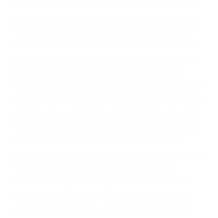
fallecidos a causa de la negligencia o mala
conducta. Cualesquiera que sean los
problemas, nuestros abogados litigantes civiles
preparan los casos como si fueran a ir a juicio.
Oponerse a los abogados y compañías de
seguros saben que estamos dispuestos a tratar
los casos, haciéndolos más propensos a
proponer una solución aceptable. Cuando no
hacen una buena oferta, nuestros abogados
están dispuestos a comparecer ante el tribunal.
Las causas de los accidentes automovilísticos
varían. Lo más común es que los choques son
el resultado de conducir de forma imprudente o
distracciones (como otros pasajeros en el auto,
hablar o enviar mensajes de texto mientras
conduce). Agregue conductores incapacitados o