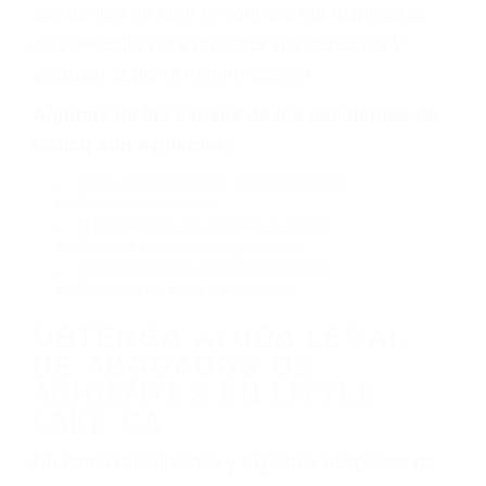
defectuoso. A veces el accidente es causado
por fallas en el diseño de seguridad de la
carretera, divisor, el hombro, la señalización de
barandas o pobres o la iluminación.
La causa exacta de un accidente de auto no
siempre es evidente. Si su lesión es el resultado
de un accidente de coche, accidente de camión,
accidente de autobús, accidente de motocicleta
o accidente SUV nuestra los abogados de
accidentes de auto encontrará las respuestas
que necesita para proteger sus derechos y
alcanzar la plena indemnización.
Algunas de las causas de los accidentes de
tráfico son evidentes:
Envío de mensajes de texto al conducir
Exceso de velocidad