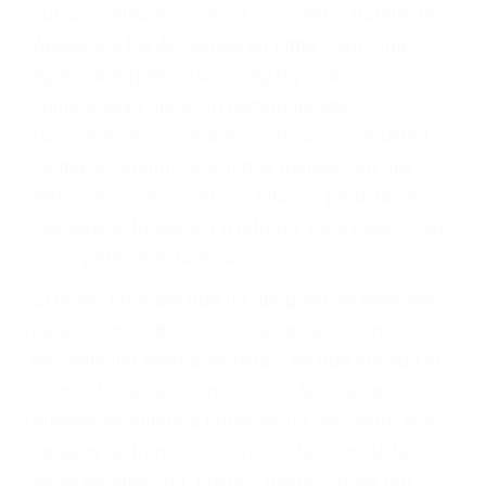
Accidentes por conductores ebrios o intoxicados (DUI
y DWI)
Accidentes peatonales, de motos y bicicletas
Accidentes de autobuses y trene
Accidentes de carretera
OBTENGA LA
INDEMNIZACIÓN QUE
MERECE POR SU
ACCIDENTE
Sin importar el tipo de accidente que haya
sufrido, usted encontrará en nuestro Bufete de
Abogados De Acidentes en Little Lake, una
agresiva representación legal y una
comprensiva atención personalizada.
Lucharemos incansablemente para que usted
reciba la indemnización que merece por sus
lesiones, gastos médicos futuros, pérdida de