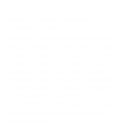
Cada condena por una violación de tránsito
suma un punto en su licencia de conducir. Su
compañía de seguros incluso podría cancelar su
póliza, o incrementarla sustancialmente. No
corra el riesgo. Contacte a nuestro abogado en
violaciones de tránsito hoy mismo y obtenga un
servicio personalizado y una representación
legal de la más alta calidad.
Para aprender más sobre las consecuencias de
las violaciones de tráfico, por favor visite nuestra
página informativa de Suspensiones de
Licencias de Conducir.
Si usted o un ser querido necesita ayuda de
nosotros abogados de accidentes en Houston,
llámenos las 24 horas o haga
clic aquí
para