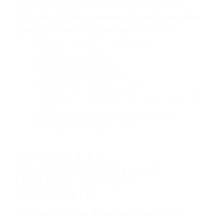
El no obedecer las señales de tráfico
Conducir de manera imprudente
Conducir bajo los efectos del alcohol
Reventón de llanta o neumático
OBTENGA AYUDA LEGAL
DE ABOGADOS DE
ACIDENTES EN LITTLE
LAKE CA
Nuestros reconocidos y expertos abogados de
lesiones personales en Little Lake lucharán
hasta las últimas consecuencias para que usted
obtenga la indemnización que merece por:
Accidentes de vehículos y automóviles
Accidentes de camiones
Accidentes de motocicletas
Lesiones en barcos y aviones
Accidentes por resbalones y caídas