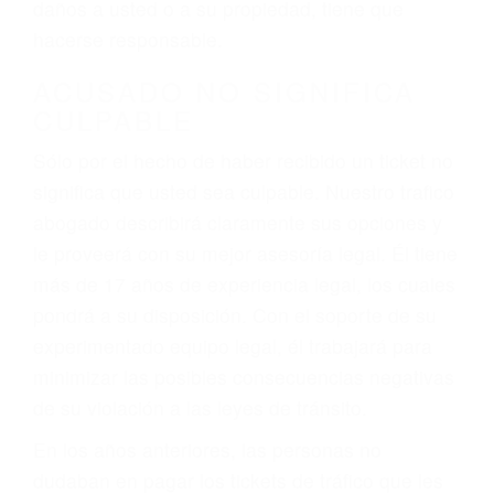
ebrios, choferes de camiones cansados o partes
defectuosas a la lista de posibilidades ¡y podrá
darse cuenta de que tan peligrosas pueden ser
nuestras carreteras! Cualquiera que sea la
causa del accidente, ¡nosotros podemos ayudar!
Cuando una persona se sienta detrás del
volante, nos debe a cada uno de nosotros la
obligación de manejar responsablemente. Si
otro conductor causa un accidente y le causa
daños a usted o a su propiedad, tiene que
hacerse responsable.
ACUSADO NO SIGNIFICA
CULPABLE
Sólo por el hecho de haber recibido un ticket no
significa que usted sea culpable. Nuestro trafico