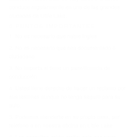
justicia le otorgue la compensación que merece.
CHOCAR ES NORMAL
Es triste pero cierto, si usted conduce un
automóvil en nuestras calles y carreteras, tarde
o temprano va a tener un accidente. No importa
qué tan cuidadoso sea, cuando usted conduce,
siempre habrá alguien que no está prestando
atención y puede causar un terrible accidente
automovilístico. Esto es muy factible si usted
conduce regularmente en una de las grandes
ciudades de Little Lake.
6 PUNTOS IMPORTANTES
1. No es necesario que hable Ingles
2. No es necesario que sea documentado o
ciudadano