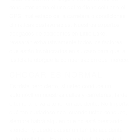
ingresos actuales y/o a futuro y para resarcir su
dolor y sufrimiento emocional.
El factor principal que un abogado de lesiones
personales debe determinar, es si el conductor
del vehículo estaba en falta y en qué medida al
momento del accidente. Otros factores que
pueden contribuir a provocar un accidente son
señales de tránsito con visibilidad obstruida,
faltas de atención, fatiga o distracciones del
conductor como el uso del teléfono celular o el
GPS, mal estado de la carretera o condiciones
climáticas desfavorables. Nuestros expertos
abogados de accidentes en Little Lake,
revisarán exhaustivamente todos los factores
que están involucrados en su caso para que la