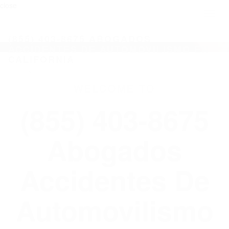
close
Toggl
naviga
(855) 403-8675 ABOGADOS
ACCIDENTES DE AUTOMOVILISMO EN
CALIFORNIA
WELCOME TO