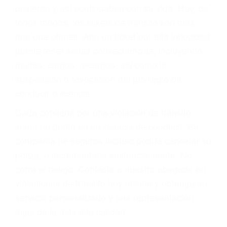
abogado describirá claramente sus opciones y
le proveerá con su mejor asesoría legal. Él tiene
más de 17 años de experiencia legal, los cuales
pondrá a su disposición. Con el soporte de su
experimentado equipo legal, él trabajará para
minimizar las posibles consecuencias negativas
de su violación a las leyes de tránsito.
En los años anteriores, las personas no
dudaban en pagar los tickets de tráfico que les
pusieran y así continuaban con su vida. Hoy, de
todos modos, los tickets de tránsito son más
que una ofensa. Aún un ticket por alta velocidad
puede tener serias consecuencias, incluyendo
multas, cargos, recargos, así como la
suspensión o revocación del privilegio de
conducir o licencia.