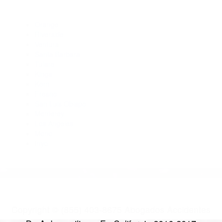
Abogados De Accidentes De Carro Bishop CA 93515
Abogados Accidentes Bishop CA 93515
Abogados Para Accidentes Independence CA 93526
Abogados Para Accidentes De Carro Big Pine CA 93513
Abogados De Accidentes De Carro Big Pine CA 93513
Abogados Para Accidentes De Carro Darwin CA 93522
CATEGORIES
AND TAGS
Orange
Riverside
Ventura
Santa Barbara
Tulare
Kings
Kern
Fresno