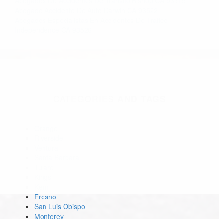
Abogados De Accidentes De Transito Bishop CA 93515
Abogado Accidente De Auto Darwin CA 93522
Abogados Especialistas En Accidentes De Trafico
Independence CA 93526
CATEGORIES
AND TAGS
Orange
Riverside
Ventura
Santa Barbara
Tulare
Kings
Kern
Fresno
San Luis Obispo
Monterey