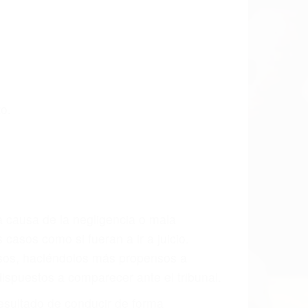
 las últimas consecuencias para que
CCIDENTE
do Accidente De Auto en Bakersfield, una
mente para que usted reciba la
/o a futuro y para resarcir su dolor y