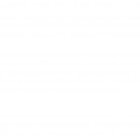
r provocar la colisión y lesiones. A veces la colisión es
fectuoso o por un defecto de fabricación o un defecto p
en el diseño de seguridad de la carretera, divisor, el ho
no siempre es evidente. Si su lesión es el resultado de
 de motocicleta o accidente SUV nuestra los abogados d
s derechos y alcanzar la plena indemnización.
s de tráfico son evidentes:
L DE ABOGADO ACCIDENTE DE