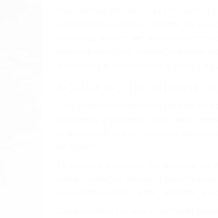
El factor principal que un abogado de les
al momento del accidente. Otros factores 
faltas de atención, fatiga o distracciones
climáticas desfavorables. Nuestros exper
están involucrados en su caso para que l
CHOCAR ES NORMAL
Es triste pero cierto, si usted conduce u
qué tan cuidadoso sea, cuando usted con
accidente automovilístico. Esto es muy f
6 PUNTOS IMPORTANTES
1. No es necesario que hable Ingles
2. No es necesario que sea documentad
3. No importa si tiene un pase/licencia d