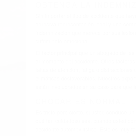
A veces los errores de más de un conducto
de motor en Bakersfield CA: un diseño de
veces el accidente es causado por fallas 
pobres o la iluminación.
La causa exacta de un accidente de auto 
camión, accidente de autobús, accidente
respuestas que necesita para proteger su
Algunas de las causas de los accidente
Envío de mensajes de texto al conducir
Exceso de velocidad
El no obedecer las señales de tráfico
Conducir de manera imprudente
Conducir bajo los efectos del alcohol
Reventón de llanta o neumático
OBTENGA AYUDA LEGA