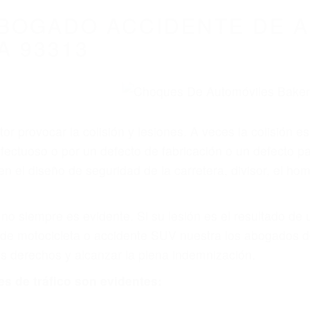
WELCOME TO
8675 Abogados Ac
ovilismo En Cali