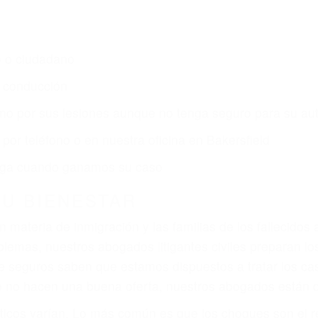
s de lesiones personales en Bakersfield lucharán hasta
ce por:
dos (DUI y DWI)
ZACIÓN QUE MERECE POR SU A
ya sufrido, usted encontrará en nuestro Bufete de Aboga
prensiva atención personalizada. Lucharemos incansable
, gastos médicos futuros, pérdida de ingresos actuales y