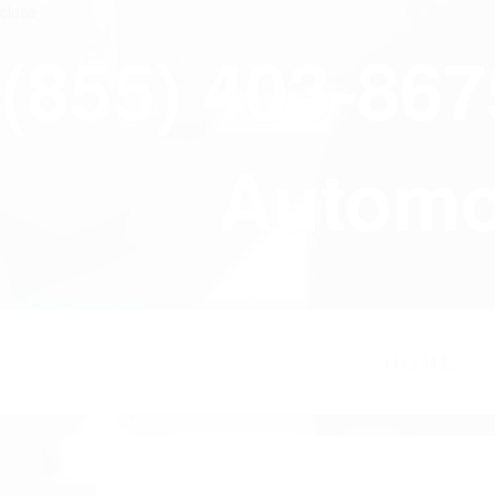
close
(855) 403-86
Automov
HOME