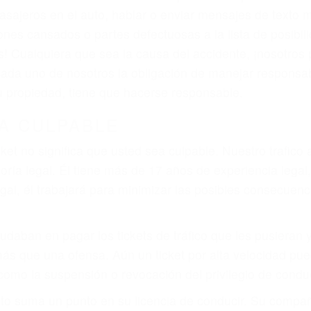
iones personales debe determinar, es si el conductor de
que pueden contribuir a provocar un accidente son señale
 del conductor como el uso del teléfono celular o el GPS
tos abogados de accidentes en Bakersfield, revisarán e
a justicia le otorgue la compensación que merece.
n automóvil en nuestras calles y carreteras, tarde o temp
duce, siempre habrá alguien que no está prestando aten
actible si usted conduce regularmente en una de las gra
o o ciudadano
e conducción