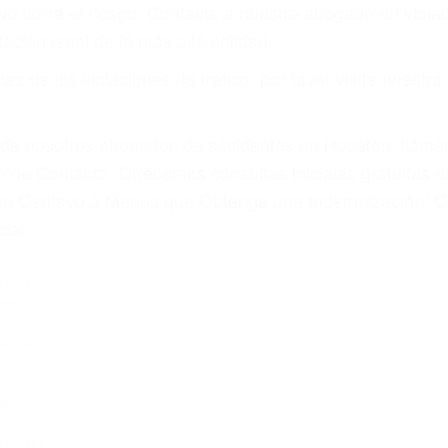
amo por sus lesiones aunque no tenga seguro para su aut
por teléfono o en nuestra oficina en Bakersfield
 paga cuando ganamos su caso
SU BIENESTAR
materia de inmigración y las familias de los fallecidos 
emas, nuestros abogados litigantes civiles preparan los 
 seguros saben que estamos dispuestos a tratar los ca
 no hacen una buena oferta, nuestros abogados están di
ticos varían. Lo más común es que los choques son el r
asajeros en el auto, hablar o enviar mensajes de texto
ones cansados o partes defectuosas a la lista de posibil
as! Cualquiera que sea la causa del accidente, ¡nosotr
 cada uno de nosotros la obligación de manejar responsa
u propiedad, tiene que hacerse responsable.