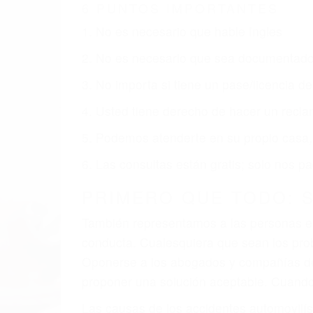
BAKERSFIELD CA
Nuestros reconocidos y expertos abogado
usted obtenga la indemnización que mere
Accidentes de vehículos y automóviles
Accidentes de camiones
Accidentes de motocicletas
Lesiones en barcos y aviones
Accidentes por resbalones y caídas
Accidentes por conductores ebrios o intoxica
Accidentes peatonales, de motos y bicicletas
Accidentes de autobuses y trene
Accidentes de carretera
OBTENGA LA INDEMNI
Sin importar el tipo de accidente que ha
agresiva representación legal y una com
indemnización que merece por sus lesiones
sufrimiento emocional.