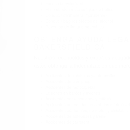
BY
(855) 403-8675 
ABO
Pare
A
C