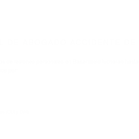
ABOGADOS ACCIDENTES DE AUTOMOVI
GADO ACCIDENTE DE AUTO BAKERSFIELD CA 9
nt category
BOGADO ACCIDENTE DE A
A 93313