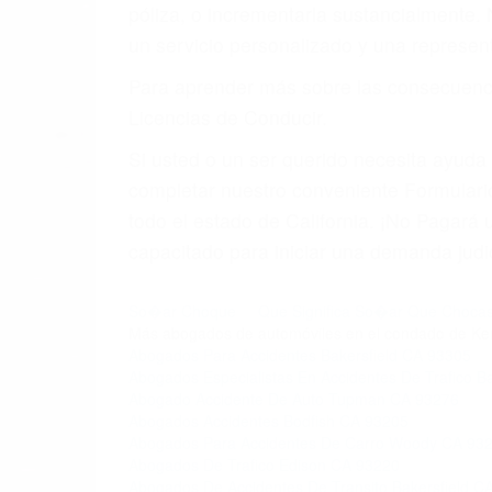
4. Usted tiene derecho de hacer un recl
5. Podemos atenderte en su propio casa, 
6. Las consultas están gratis; solo nos
PRIMERO QUE TODO: 
También representamos a las personas en 
conducta. Cualesquiera que sean los probl
Oponerse a los abogados y compañías de
proponer una solución aceptable. Cuando
Las causas de los accidentes automovilís
imprudente o distracciones (como otros p
incapacitados o ebrios, choferes de cami
peligrosas pueden ser nuestras carreter
se sienta detrás del volante, nos debe a
accidente y le causa daños a usted o a s