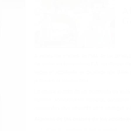
(855) 403-
Autom