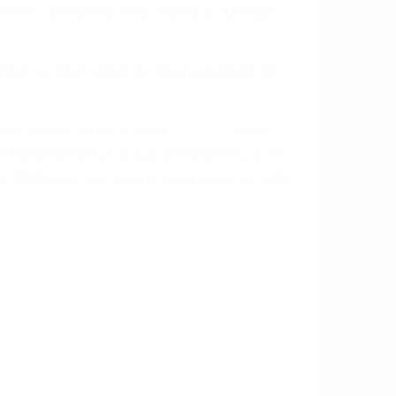
o.
a causa de la negligencia o mala
casos como si fueran a ir a juicio.
sos, haciéndolos más propensos a
spuestos a comparecer ante el tribunal.
esultado de conducir de forma
 mientras conduce). Agregue conductores
idades ¡y podrá darse cuenta de que tan
os podemos ayudar! Cuando una persona
blemente. Si otro conductor causa un