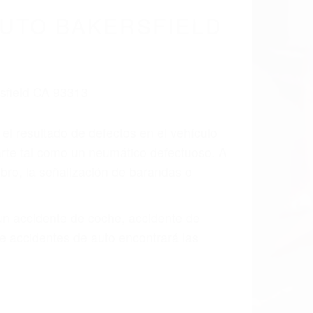
cidentes De
fornia