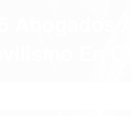
75 Abogados 
ilismo En Ca
ABOUT
CONTACT
PRIVAC