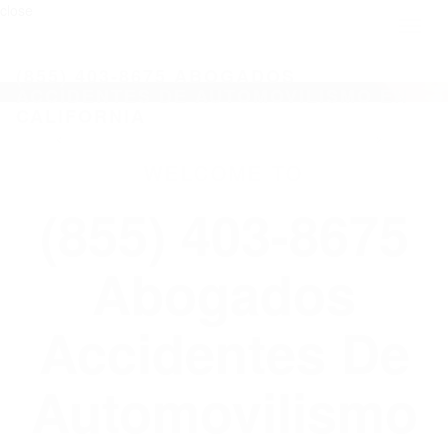
close
Toggl
naviga
(855) 403-8675 ABOGADOS
ACCIDENTES DE AUTOMOVILISMO EN
CALIFORNIA
WELCOME TO
(855) 403-8675
Abogados
Accidentes De
Automovilismo