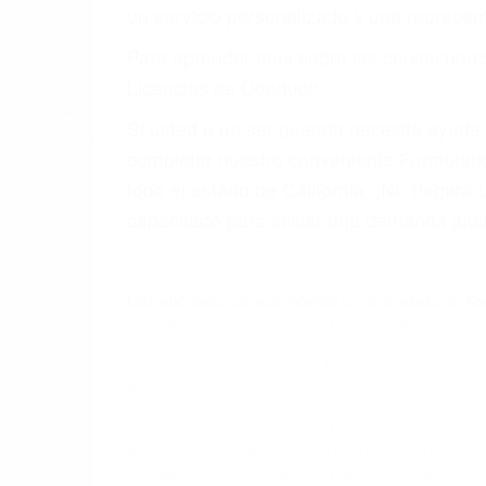
un servicio personalizado y una represent
Para aprender más sobre las consecuencia
Licencias de Conducir.
Si usted o un ser querido necesita ayud
completar nuestro conveniente Formulario
todo el estado de California. ¡No Pagar
capacitado para iniciar una demanda judic
Como Evitar Accidentes
Imagenes Accidentes
Más abogados de automóviles en el condado de Ke
Abogados De Accidentes De Transito Taft CA 93268
Abogados De Acidentes Bakersfield CA 93312
Abogado Accidente De Auto Bakersfield CA 93384
Abogados De Accidentes De Carro Glennville CA 9
Abogados Para Accidentes De Carro Bakersfield C
Abogado Accidente De Auto Wofford Heights CA 93
Abogado Accidente De Auto Tupman CA 93276
Abogados De Accidentes De Transito Fellows CA 9