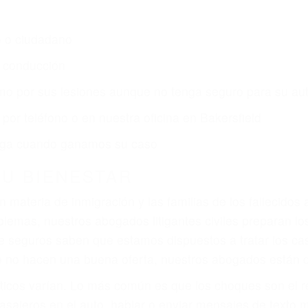
o o ciudadano
e conducción
amo por sus lesiones aunque no tenga seguro para su aut
por teléfono o en nuestra oficina en Bakersfield
 paga cuando ganamos su caso
SU BIENESTAR
materia de inmigración y las familias de los fallecidos 
emas, nuestros abogados litigantes civiles preparan los 
 seguros saben que estamos dispuestos a tratar los ca
 no hacen una buena oferta, nuestros abogados están di
ticos varían. Lo más común es que los choques son el r
asajeros en el auto, hablar o enviar mensajes de texto