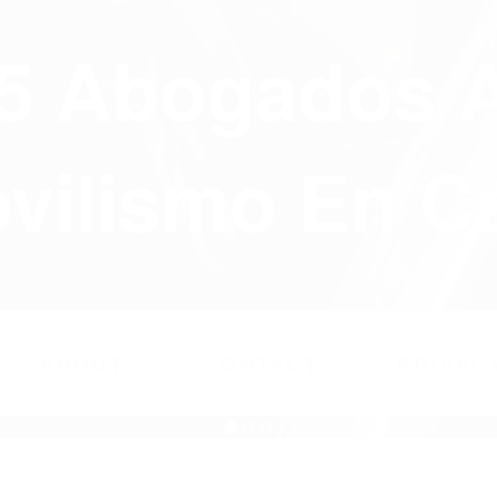
75 Abogados 
ilismo En Ca
ABOUT
CONTACT
PRIVAC