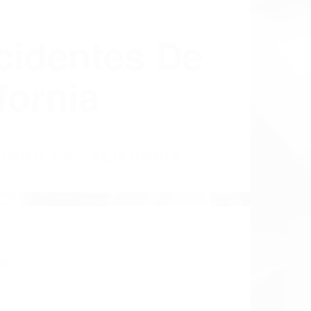
cidentes De
fornia
LISMO EN CALIFORNIA
86