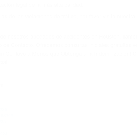
ación legal de la más alta calidad.
s de las violaciones de tráfico, por favor visite nuestr
a de nosotros abogados de accidentes en Houston, llám
 de Contacto. Ofrecemos consultas iniciales gratuitas e
á un Centavo a Menos que Obtenga una Indemnización! C
ial.
rn:
3226
A 93306
285
3224