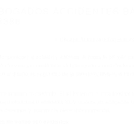
BOGADOS ACCIDENTES BA
3386
r provocar la colisión y lesiones. A veces la colisión es
fectuoso o por un defecto de fabricación o un defecto p
en el diseño de seguridad de la carretera, divisor, el ho
no siempre es evidente. Si su lesión es el resultado de
 de motocicleta o accidente SUV nuestra los abogados d
s derechos y alcanzar la plena indemnización.
s de tráfico son evidentes: