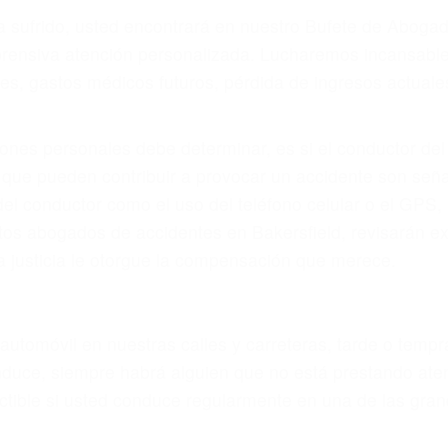
ya sufrido, usted encontrará en nuestro Bufete de Aboga
prensiva atención personalizada. Lucharemos incansable
, gastos médicos futuros, pérdida de ingresos actuales y
iones personales debe determinar, es si el conductor de
que pueden contribuir a provocar un accidente son señale
 del conductor como el uso del teléfono celular o el GPS
tos abogados de accidentes en Bakersfield, revisarán e
a justicia le otorgue la compensación que merece.
n automóvil en nuestras calles y carreteras, tarde o temp
duce, siempre habrá alguien que no está prestando aten
actible si usted conduce regularmente en una de las gra