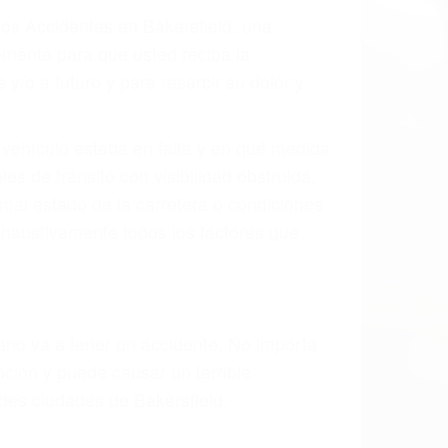
dos Accidentes en Bakersfield, una
mente para que usted reciba la
/o a futuro y para resarcir su dolor y
l vehículo estaba en falta y en qué medida
s de tránsito con visibilidad obstruida,
, mal estado de la carretera o condiciones
xhaustivamente todos los factores que
rano va a tener un accidente. No importa
ción y puede causar un terrible
ndes ciudades de Bakersfield.