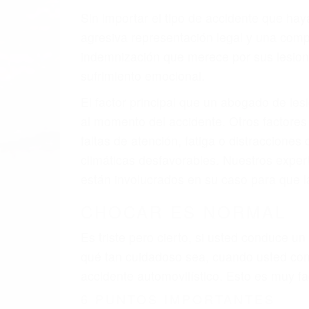
Sin importar el tipo de accidente que ha
agresiva representación legal y una com
indemnización que merece por sus lesiones
sufrimiento emocional.
El factor principal que un abogado de les
al momento del accidente. Otros factores 
faltas de atención, fatiga o distracciones
climáticas desfavorables. Nuestros exper
están involucrados en su caso para que l
CHOCAR ES NORMAL
Es triste pero cierto, si usted conduce u
qué tan cuidadoso sea, cuando usted con
accidente automovilístico. Esto es muy f
6 PUNTOS IMPORTANTES