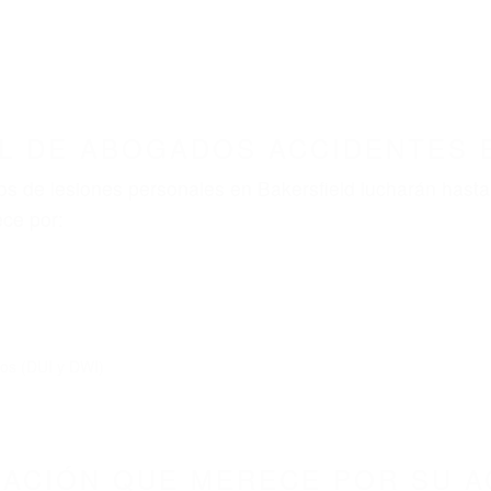
L DE ABOGADOS ACCIDENTES 
s de lesiones personales en Bakersfield lucharán hasta
ce por:
dos (DUI y DWI)
ZACIÓN QUE MERECE POR SU A