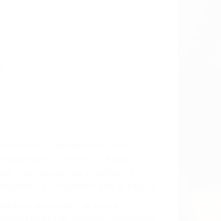
o.
a causa de la negligencia o mala
casos como si fueran a ir a juicio.
sos, haciéndolos más propensos a
spuestos a comparecer ante el tribunal.
esultado de conducir de forma
 mientras conduce). Agregue conductores