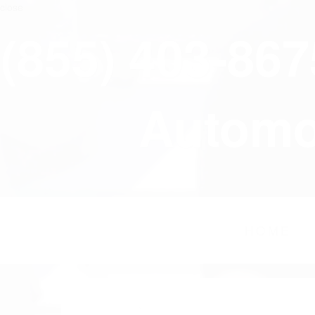
close
(855) 403-86
Automov
HOME