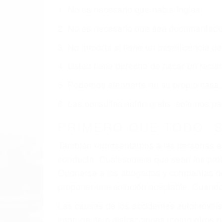
1. No es necesario que hable Ingles
2. No es necesario que sea documentad
3. No importa si tiene un pase/licencia d
4. Usted tiene derecho de hacer un recl
5. Podemos atenderte en su propio casa, 
6. Las consultas están gratis; solo nos
PRIMERO QUE TODO: 
También representamos a las personas en 
conducta. Cualesquiera que sean los probl
Oponerse a los abogados y compañías de
proponer una solución aceptable. Cuando
Las causas de los accidentes automovilís
imprudente o distracciones (como otros p