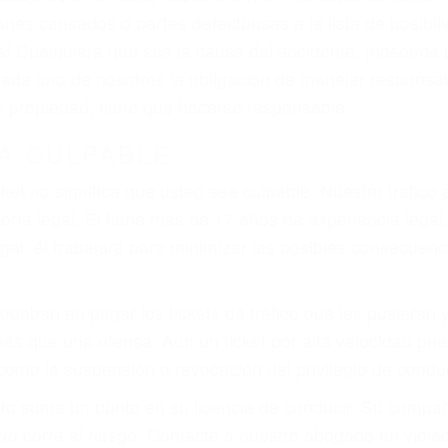
ones cansados o partes defectuosas a la lista de posibil
as! Cualquiera que sea la causa del accidente, ¡nosotr
 cada uno de nosotros la obligación de manejar responsa
u propiedad, tiene que hacerse responsable.
A CULPABLE
cket no significa que usted sea culpable. Nuestro trafic
ría legal. Él tiene más de 17 años de experiencia legal
al, él trabajará para minimizar las posibles consecuenci
udaban en pagar los tickets de tráfico que les pusieran 
 más que una ofensa. Aún un ticket por alta velocidad pu
como la suspensión o revocación del privilegio de conduci
to suma un punto en su licencia de conducir. Su compañ
 No corra el riesgo. Contacte a nuestro abogado en viol