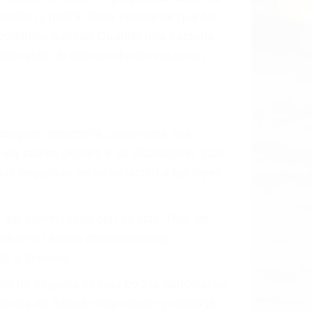
idades ¡y podrá darse cuenta de que tan
os podemos ayudar! Cuando una persona
blemente. Si otro conductor causa un
o abogado describirá claramente sus
, los cuales pondrá a su disposición. Con
as negativas de su violación a las leyes
y así continuaban con su vida. Hoy, de
ede tener serias consecuencias,
r o licencia.
ía de seguros incluso podría cancelar su
aciones de tránsito hoy mismo y obtenga