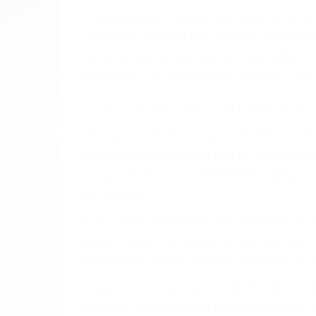
incapacitados o ebrios, choferes de cami
peligrosas pueden ser nuestras carreter
se sienta detrás del volante, nos debe a
accidente y le causa daños a usted o a s
ACUSADO NO SIGNIFIC
Sólo por el hecho de haber recibido un ti
opciones y le proveerá con su mejor aseso
el soporte de su experimentado equipo leg
de tránsito.
En los años anteriores, las personas no d
todos modos, los tickets de tránsito son
incluyendo multas, cargos, recargos, así 
Cada condena por una violación de tránsi
póliza, o incrementarla sustancialmente.