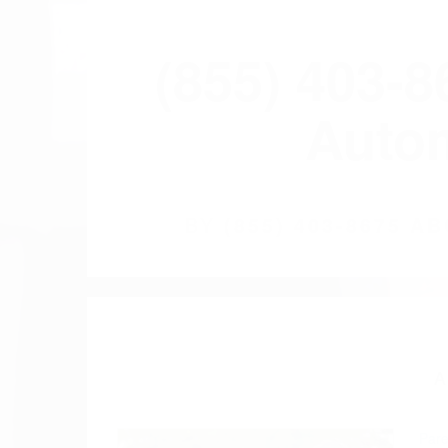
(855) 403-
Autom
BY
(855) 403-8675 
A
Pare