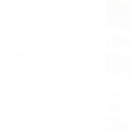
os podemos ayudar! Cuando una persona
blemente. Si otro conductor causa un
o abogado describirá claramente sus
, los cuales pondrá a su disposición. Con
as negativas de su violación a las leyes
y así continuaban con su vida. Hoy, de
ede tener serias consecuencias,
r o licencia.
ía de seguros incluso podría cancelar su
aciones de tránsito hoy mismo y obtenga