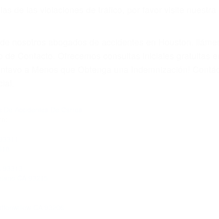
s de las violaciones de tráfico, por favor visite nuestr
a de nosotros abogados de accidentes en Houston, llám
 de Contacto. Ofrecemos consultas iniciales gratuitas e
Centavo a Menos que Obtenga una Indemnización! Contác
ial.
 De Accidentes De Carros
rn:
 93311
518
A 93313
Delano CA 93215
uttonwillow CA 93206