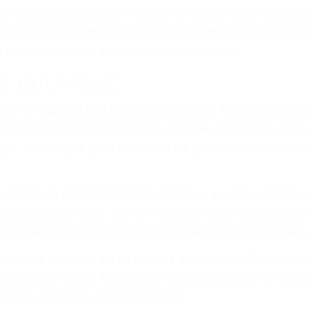
as! Cualquiera que sea la causa del accidente, ¡nosotr
 cada uno de nosotros la obligación de manejar responsa
u propiedad, tiene que hacerse responsable.
A CULPABLE
cket no significa que usted sea culpable. Nuestro trafic
ría legal. Él tiene más de 17 años de experiencia legal
al, él trabajará para minimizar las posibles consecuenci
udaban en pagar los tickets de tráfico que les pusieran 
 más que una ofensa. Aún un ticket por alta velocidad pu
como la suspensión o revocación del privilegio de conduci
to suma un punto en su licencia de conducir. Su compañ
 No corra el riesgo. Contacte a nuestro abogado en viol
ación legal de la más alta calidad.