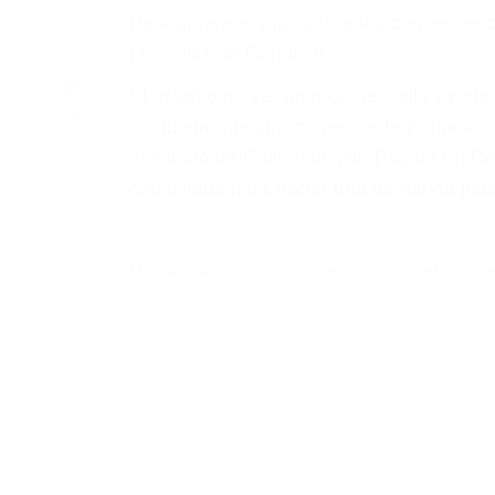
Para aprender más sobre las consecuencia
Licencias de Conducir.
Si usted o un ser querido necesita ayud
completar nuestro conveniente Formulario
el estado de California. ¡No Pagará un 
capacitado para iniciar una demanda judic
Muertes De Accidentes Automovilisticos
Imagenes
Más abogados de automóviles en el condado de Ke
Abogados De Acidentes Woody CA 93287
Abogados De Accidentes De Trafico Bakersfield CA
Abogados De Accidentes De Trafico Caliente CA 93
Abogados De Trafico Maricopa CA 93252
Abogados De Accidentes De Transito Bakersfield C
Abogados Especialistas En Accidentes De Trafico 
Abogados Para Accidentes California City CA 93505
Abogados Para Accidentes Arvin CA 93203
Abogados Especialistas En Accidentes De Trafico B
Abogados Para Accidentes Bakersfield CA 93386