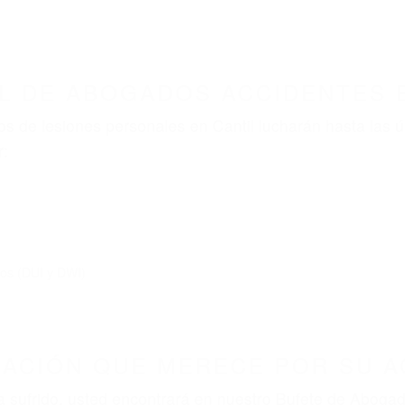
L DE ABOGADOS ACCIDENTES E
s de lesiones personales en Cantil lucharán hasta las 
r:
dos (DUI y DWI)
ZACIÓN QUE MERECE POR SU A
ya sufrido, usted encontrará en nuestro Bufete de Aboga