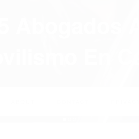
75 Abogados 
ilismo En Ca
ABOUT
CONTACT
PRIVAC