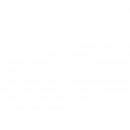
BOGADOS ACCIDENTES CA
eces los errores de más de un conductor provocar la colis
otor en Cantil CA: un diseño defectuoso o por un defecto
accidente es causado por fallas en el diseño de segurida
luminación.
no siempre es evidente. Si su lesión es el resultado de
 de motocicleta o accidente SUV nuestra los abogados d
s derechos y alcanzar la plena indemnización.
s de tráfico son evidentes: