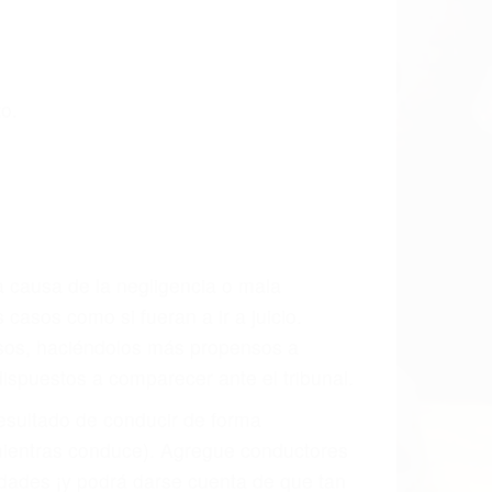
o.
a causa de la negligencia o mala
casos como si fueran a ir a juicio.
sos, haciéndolos más propensos a
spuestos a comparecer ante el tribunal.
esultado de conducir de forma
 mientras conduce). Agregue conductores
idades ¡y podrá darse cuenta de que tan