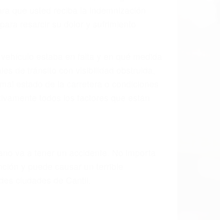
ra que usted reciba la indemnización
ara resarcir su dolor y sufrimiento
l vehículo estaba en falta y en qué medida
s de tránsito con visibilidad obstruida,
, mal estado de la carretera o condiciones
tivamente todos los factores que están
rano va a tener un accidente. No importa
ción y puede causar un terrible
des ciudades de Cantil.