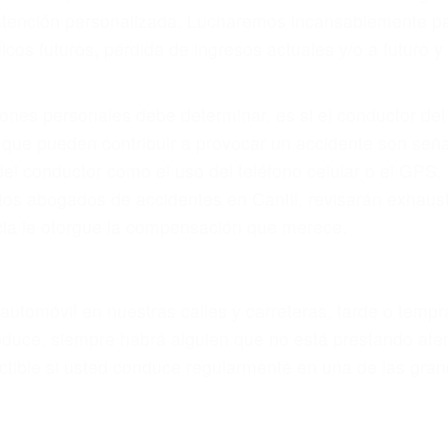
atención personalizada. Lucharemos incansablemente pa
os futuros, pérdida de ingresos actuales y/o a futuro y p
iones personales debe determinar, es si el conductor de
que pueden contribuir a provocar un accidente son señale
 del conductor como el uso del teléfono celular o el GPS
tos abogados de accidentes en Cantil, revisarán exhaus
icia le otorgue la compensación que merece.
n automóvil en nuestras calles y carreteras, tarde o temp
duce, siempre habrá alguien que no está prestando aten
actible si usted conduce regularmente en una de las gran