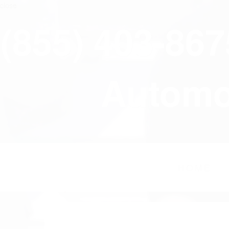
close
(855) 403-86
Automov
HOME