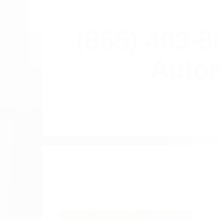
(855) 403-
Autom
BY
(855) 403-8675 
Pare