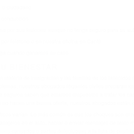
o o ciudadano
e conducción
amo por sus lesiones aunque no tenga seguro para su aut
or teléfono o en nuestra oficina en Cantil
 paga cuando ganamos su caso
SU BIENESTAR
materia de inmigración y las familias de los fallecidos 
emas, nuestros abogados litigantes civiles preparan los 
 seguros saben que estamos dispuestos a tratar los ca
 no hacen una buena oferta, nuestros abogados están di
ticos varían. Lo más común es que los choques son el r
asajeros en el auto, hablar o enviar mensajes de texto
ones cansados o partes defectuosas a la lista de posibil