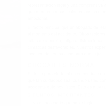
representación legal y una comprensiva 
que merece por sus lesiones, gastos médic
emocional.
El factor principal que un abogado de les
al momento del accidente. Otros factores 
faltas de atención, fatiga o distracciones
climáticas desfavorables. Nuestros exper
involucrados en su caso para que la just
CHOCAR ES NORMAL
Es triste pero cierto, si usted conduce u
qué tan cuidadoso sea, cuando usted con
accidente automovilístico. Esto es muy f
6 PUNTOS IMPORTANTES
1. No es necesario que hable Ingles