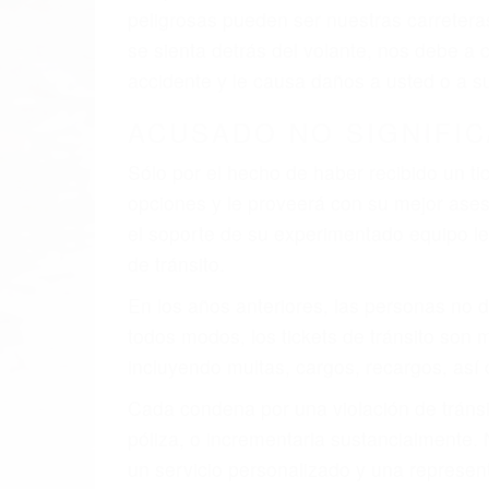
peligrosas pueden ser nuestras carreter
se sienta detrás del volante, nos debe a
accidente y le causa daños a usted o a s
ACUSADO NO SIGNIFIC
Sólo por el hecho de haber recibido un ti
opciones y le proveerá con su mejor aseso
el soporte de su experimentado equipo leg
de tránsito.
En los años anteriores, las personas no d
todos modos, los tickets de tránsito son
incluyendo multas, cargos, recargos, así 
Cada condena por una violación de tránsi
póliza, o incrementarla sustancialmente.
un servicio personalizado y una represent