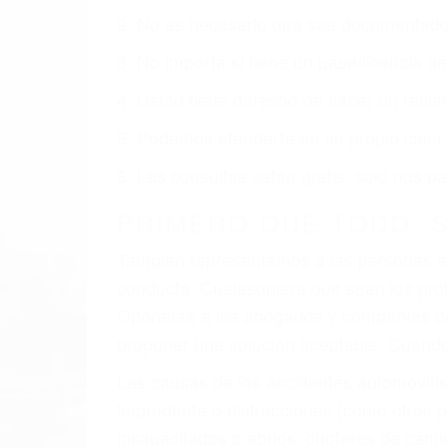
2. No es necesario que sea documentad
3. No importa si tiene un pase/licencia d
4. Usted tiene derecho de hacer un recl
5. Podemos atenderte en su propio casa, p
6. Las consultas están gratis; solo nos
PRIMERO QUE TODO: 
También representamos a las personas en 
conducta. Cualesquiera que sean los probl
Oponerse a los abogados y compañías de
proponer una solución aceptable. Cuando
Las causas de los accidentes automovilís
imprudente o distracciones (como otros p
incapacitados o ebrios, choferes de cami