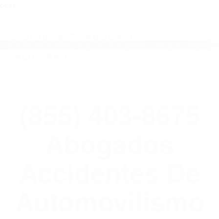
close
Toggl
naviga
(855) 403-8675 ABOGADOS
ACCIDENTES DE AUTOMOVILISMO EN
CALIFORNIA
WELCOME TO