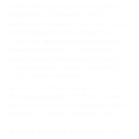
Accidentes por conductores ebrios o intoxicados (DUI
y DWI)
Accidentes peatonales, de motos y bicicletas
Accidentes de autobuses y trene
Accidentes de carretera
OBTENGA LA
INDEMNIZACIÓN QUE
MERECE POR SU
ACCIDENTE
Sin importar el tipo de accidente que haya
sufrido, usted encontrará en nuestro Bufete de
Abogados De Accidentes De Carro en
Bakersfield, una agresiva representación legal y
una comprensiva atención personalizada.
Lucharemos incansablemente para que usted
reciba la indemnización que merece por sus
lesiones, gastos médicos futuros, pérdida de