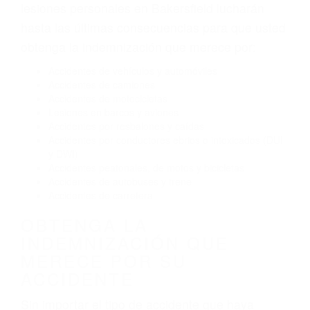
Exceso de velocidad
El no obedecer las señales de tráfico
Conducir de manera imprudente
Conducir bajo los efectos del alcohol
Reventón de llanta o neumático
OBTENGA AYUDA LEGAL
DE ABOGADOS DE
ACCIDENTES DE CARRO
EN BAKERSFIELD CA
Nuestros reconocidos y expertos abogados de
lesiones personales en Bakersfield lucharán
hasta las últimas consecuencias para que usted
obtenga la indemnización que merece por:
Accidentes de vehículos y automóviles
Accidentes de camiones
Accidentes de motocicletas
Lesiones en barcos y aviones
Accidentes por resbalones y caídas