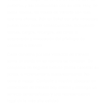
abogado describirá claramente sus opciones y
le proveerá con su mejor asesoría legal. Él tiene
más de 17 años de experiencia legal, los cuales
pondrá a su disposición. Con el soporte de su
experimentado equipo legal, él trabajará para
minimizar las posibles consecuencias negativas
de su violación a las leyes de tránsito.
En los años anteriores, las personas no
dudaban en pagar los tickets de tráfico que les
pusieran y así continuaban con su vida. Hoy, de
todos modos, los tickets de tránsito son más
que una ofensa. Aún un ticket por alta velocidad
puede tener serias consecuencias, incluyendo
multas, cargos, recargos, así como la
suspensión o revocación del privilegio de