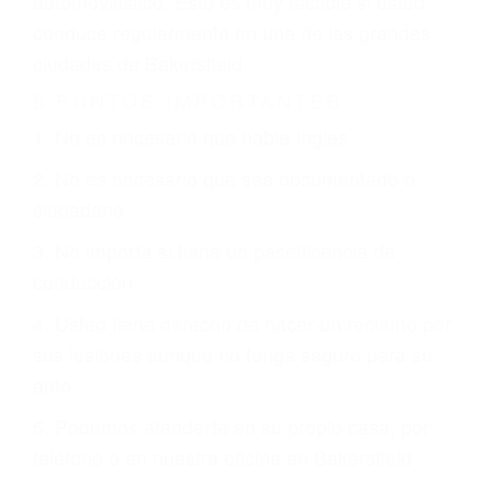
justicia le otorgue la compensación que merece.
CHOCAR ES NORMAL
Es triste pero cierto, si usted conduce un
automóvil en nuestras calles y carreteras, tarde
o temprano va a tener un accidente. No importa
qué tan cuidadoso sea, cuando usted conduce,
siempre habrá alguien que no está prestando
atención y puede causar un terrible accidente
automovilístico. Esto es muy factible si usted
conduce regularmente en una de las grandes
ciudades de Bakersfield.
6 PUNTOS IMPORTANTES
1. No es necesario que hable Ingles
2. No es necesario que sea documentado o