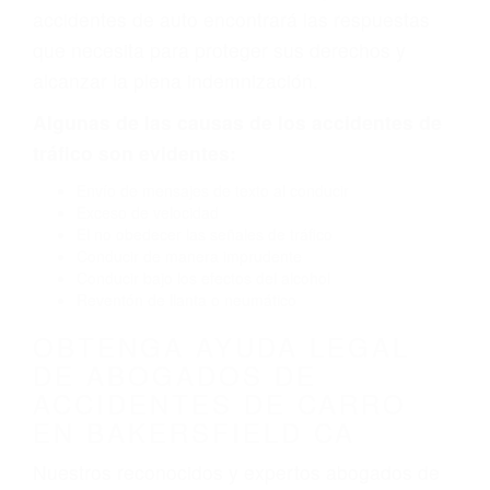
defectuoso. A veces el accidente es causado
por fallas en el diseño de seguridad de la
carretera, divisor, el hombro, la señalización de
barandas o pobres o la iluminación.
La causa exacta de un accidente de auto no
siempre es evidente. Si su lesión es el resultado
de un accidente de coche, accidente de camión,
accidente de autobús, accidente de motocicleta
o accidente SUV nuestra los abogados de
accidentes de auto encontrará las respuestas
que necesita para proteger sus derechos y
alcanzar la plena indemnización.
Algunas de las causas de los accidentes de
tráfico son evidentes:
Envío de mensajes de texto al conducir