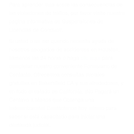
conducir o licencia.
Cada condena por una violación de tránsito
suma un punto en su licencia de conducir. Su
compañía de seguros incluso podría cancelar su
póliza, o incrementarla sustancialmente. No
corra el riesgo. Contacte a nuestro abogado en
violaciones de tránsito hoy mismo y obtenga un
servicio personalizado y una representación
legal de la más alta calidad.
Para aprender más sobre las consecuencias de
las violaciones de tráfico, por favor visite nuestra
página informativa de Suspensiones de
Licencias de Conducir.
Si usted o un ser querido necesita ayuda de
nosotros abogados de accidentes en Houston,