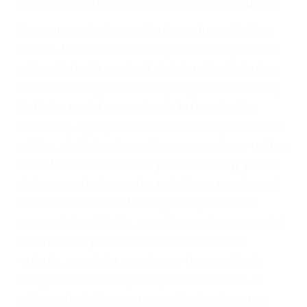
fallecidos a causa de la negligencia o mala
conducta. Cualesquiera que sean los
problemas, nuestros abogados litigantes civiles
preparan los casos como si fueran a ir a juicio.
Oponerse a los abogados y compañías de
seguros saben que estamos dispuestos a tratar
los casos, haciéndolos más propensos a
proponer una solución aceptable. Cuando no
hacen una buena oferta, nuestros abogados
están dispuestos a comparecer ante el tribunal.
Las causas de los accidentes automovilísticos
varían. Lo más común es que los choques son
el resultado de conducir de forma imprudente o
distracciones (como otros pasajeros en el auto,
hablar o enviar mensajes de texto mientras
conduce). Agregue conductores incapacitados o