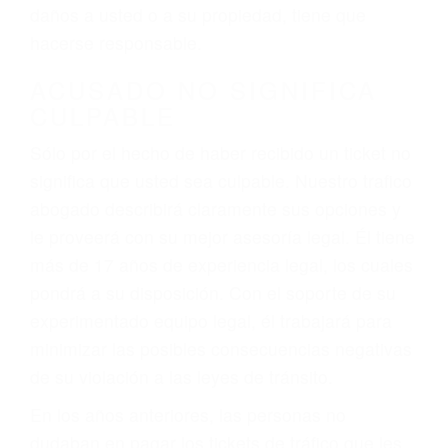
ebrios, choferes de camiones cansados o partes
defectuosas a la lista de posibilidades ¡y podrá
darse cuenta de que tan peligrosas pueden ser
nuestras carreteras! Cualquiera que sea la
causa del accidente, ¡nosotros podemos ayudar!
Cuando una persona se sienta detrás del
volante, nos debe a cada uno de nosotros la
obligación de manejar responsablemente. Si
otro conductor causa un accidente y le causa
daños a usted o a su propiedad, tiene que
hacerse responsable.
ACUSADO NO SIGNIFICA
CULPABLE
Sólo por el hecho de haber recibido un ticket no
significa que usted sea culpable. Nuestro trafico