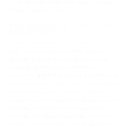
ciudadano
3. No importa si tiene un pase/licencia de
conducción
4. Usted tiene derecho de hacer un reclamo por
sus lesiones aunque no tenga seguro para su
auto.
5. Podemos atenderte en su propio casa, por
teléfono o en nuestra oficina en Bakersfield
6. Las consultas están gratis; solo nos paga
cuando ganamos su caso
PRIMERO QUE TODO: SU
BIENESTAR
También representamos a las personas en
materia de inmigración y las familias de los