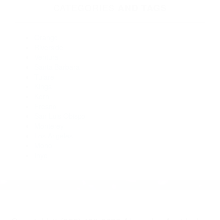
93285
Abogados De Acidentes Taft CA 93268
Abogados Especialistas En Accidentes De Trafico Lamont CA
93241
Abogados De Accidentes De Transito Frazier Park CA 93222
Abogados De Trafico Mc Kittrick CA 93251
Abogados De Trafico Lake Isabella CA 93240
CATEGORIES
AND TAGS
Orange
Riverside
Ventura
Santa Barbara
Tulare
Kings