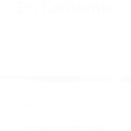
(855) 403-8675
Abogados
Accidentes De
Automovilismo
En California
BY
(855) 403-8675 ABOGADOS
ACCIDENTES DE
AUTOMOVILISMO EN