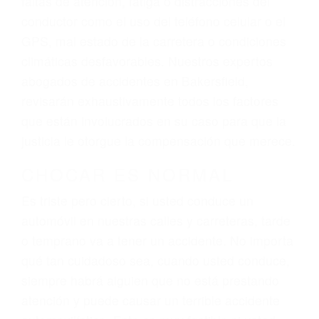
ingresos actuales y/o a futuro y para resarcir su
dolor y sufrimiento emocional.
El factor principal que un abogado de lesiones
personales debe determinar, es si el conductor
del vehículo estaba en falta y en qué medida al
momento del accidente. Otros factores que
pueden contribuir a provocar un accidente son
señales de tránsito con visibilidad obstruida,
faltas de atención, fatiga o distracciones del
conductor como el uso del teléfono celular o el
GPS, mal estado de la carretera o condiciones
climáticas desfavorables. Nuestros expertos
abogados de accidentes en Bakersfield,
revisarán exhaustivamente todos los factores
que están involucrados en su caso para que la