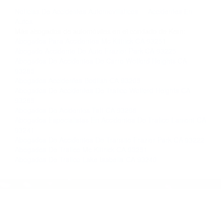
llámenos las 24 horas o haga
clic aquí
para
completar nuestro conveniente Formulario de
Contacto. Ofrecemos consultas iniciales
gratuitas en Bakersfield CA y sus alrededores, y
en todo el estado de California. ¡No Pagará un
Centavo a Menos que Obtenga una
Indemnización! Contáctenos hoy mismo para
saber si está capacitado para iniciar una
demanda judicial.
Noticias De Accidentes Automovilisticos
Accidentes En
Autos
Más abogados de automóviles en el condado de Kern:
Abogados Para Accidentes Mc Kittrick CA 93251
Abogado Accidente De Auto Frazier Park CA 93225
Abogados De Accidentes De Carro Wofford Heights CA
93285
Abogados Accidentes Bodfish CA 93205
Abogados De Accidentes De Trafico Wofford Heights CA