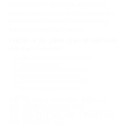
defecto parte tal como un neumático
defectuoso. A veces el accidente es causado
por fallas en el diseño de seguridad de la
carretera, divisor, el hombro, la señalización de
barandas o pobres o la iluminación.
La causa exacta de un accidente de auto no
siempre es evidente. Si su lesión es el resultado
de un accidente de coche, accidente de camión,
accidente de autobús, accidente de motocicleta
o accidente SUV nuestra los abogados de
accidentes de auto encontrará las respuestas
que necesita para proteger sus derechos y
alcanzar la plena indemnización.
Algunas de las causas de los accidentes de
tráfico son evidentes: