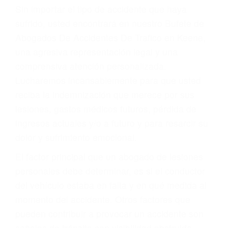
Accidentes por resbalones y caídas
Accidentes por conductores ebrios o intoxicados (DUI
y DWI)
Accidentes peatonales, de motos y bicicletas
Accidentes de autobuses y trene
Accidentes de carretera
OBTENGA LA
INDEMNIZACIÓN QUE
MERECE POR SU
ACCIDENTE
Sin importar el tipo de accidente que haya
sufrido, usted encontrará en nuestro Bufete de
Abogados De Accidentes De Trafico en Keene,
una agresiva representación legal y una
comprensiva atención personalizada.
Lucharemos incansablemente para que usted
reciba la indemnización que merece por sus