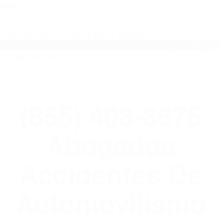
close
Toggl
naviga
(855) 403-8675 ABOGADOS
ACCIDENTES DE AUTOMOVILISMO EN
CALIFORNIA
WELCOME TO