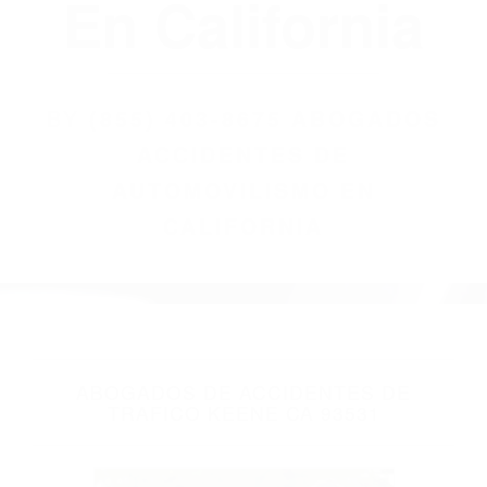
(855) 403-8675
Abogados
Accidentes De
Automovilismo
En California
BY
(855) 403-8675 ABOGADOS
ACCIDENTES DE
AUTOMOVILISMO EN