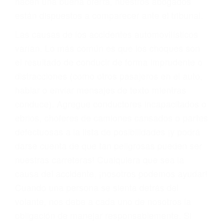
materia de inmigración y las familias de los
fallecidos a causa de la negligencia o mala
conducta. Cualesquiera que sean los
problemas, nuestros abogados litigantes civiles
preparan los casos como si fueran a ir a juicio.
Oponerse a los abogados y compañías de
seguros saben que estamos dispuestos a tratar
los casos, haciéndolos más propensos a
proponer una solución aceptable. Cuando no
hacen una buena oferta, nuestros abogados
están dispuestos a comparecer ante el tribunal.
Las causas de los accidentes automovilísticos
varían. Lo más común es que los choques son
el resultado de conducir de forma imprudente o
distracciones (como otros pasajeros en el auto,
hablar o enviar mensajes de texto mientras