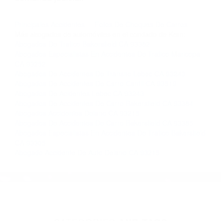
nosotros abogados de accidentes en Houston,
llámenos las 24 horas o haga
clic aquí
para
completar nuestro conveniente Formulario de
Contacto. Ofrecemos consultas iniciales
gratuitas en Keene CA y sus alrededores, y en
todo el estado de California. ¡No Pagará un
Centavo a Menos que Obtenga una
Indemnización! Contáctenos hoy mismo para
saber si está capacitado para iniciar una
demanda judicial.
Principales Accidentes
Fotos De Choques De Carros
Más abogados de automóviles en el condado de Kern:
Abogados De Trafico Bakersfield CA 93382
Abogados Especialistas En Accidentes De Trafico Maricopa
CA 93252
Abogados De Accidentes De Transito Lebec CA 93243
Abogados De Accidentes De Carro Cantil CA 93519
Abogados De Acidentes Lebec CA 93243