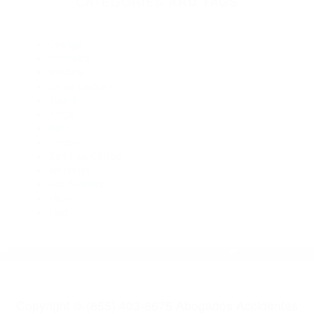
Abogados De Accidentes De Carro Bakersfield CA 93384
Abogados Accidentes Delano CA 93215
Abogados De Accidentes De Carro Bakersfield CA 93385
Abogados Especialistas En Accidentes De Trafico Bakersfield
CA 93305
Abogado Accidente De Auto Delano CA 93215
CATEGORIES
AND TAGS
Orange
Riverside
Ventura
Santa Barbara
Tulare
Kings
Kern