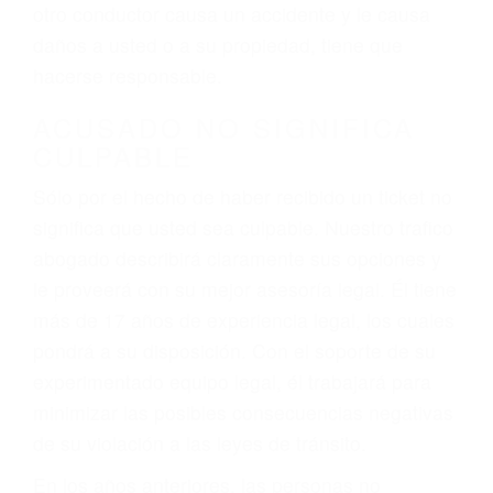
conduce). Agregue conductores incapacitados o
ebrios, choferes de camiones cansados o partes
defectuosas a la lista de posibilidades ¡y podrá
darse cuenta de que tan peligrosas pueden ser
nuestras carreteras! Cualquiera que sea la
causa del accidente, ¡nosotros podemos ayudar!
Cuando una persona se sienta detrás del
volante, nos debe a cada uno de nosotros la
obligación de manejar responsablemente. Si
otro conductor causa un accidente y le causa
daños a usted o a su propiedad, tiene que
hacerse responsable.
ACUSADO NO SIGNIFICA
CULPABLE
Sólo por el hecho de haber recibido un ticket no