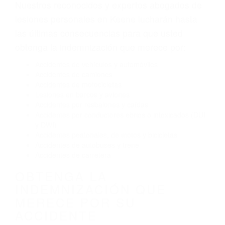
Envío de mensajes de texto al conducir
Exceso de velocidad
El no obedecer las señales de tráfico
Conducir de manera imprudente
Conducir bajo los efectos del alcohol
Reventón de llanta o neumático
OBTENGA AYUDA LEGAL
DE ABOGADOS DE
ACCIDENTES DE TRAFICO
EN KEENE CA
Nuestros reconocidos y expertos abogados de
lesiones personales en Keene lucharán hasta
las últimas consecuencias para que usted
obtenga la indemnización que merece por:
Accidentes de vehículos y automóviles
Accidentes de camiones
Accidentes de motocicletas
Lesiones en barcos y aviones