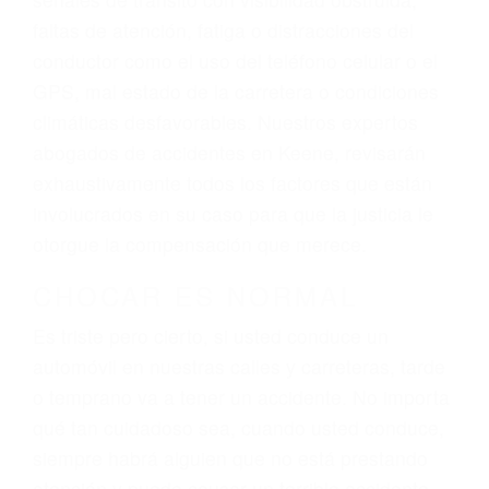
lesiones, gastos médicos futuros, pérdida de
ingresos actuales y/o a futuro y para resarcir su
dolor y sufrimiento emocional.
El factor principal que un abogado de lesiones
personales debe determinar, es si el conductor
del vehículo estaba en falta y en qué medida al
momento del accidente. Otros factores que
pueden contribuir a provocar un accidente son
señales de tránsito con visibilidad obstruida,
faltas de atención, fatiga o distracciones del
conductor como el uso del teléfono celular o el
GPS, mal estado de la carretera o condiciones
climáticas desfavorables. Nuestros expertos
abogados de accidentes en Keene, revisarán
exhaustivamente todos los factores que están