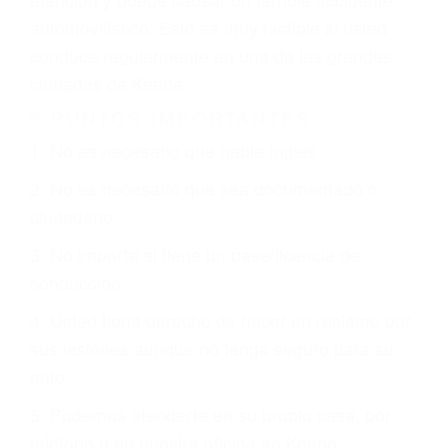
involucrados en su caso para que la justicia le
otorgue la compensación que merece.
CHOCAR ES NORMAL
Es triste pero cierto, si usted conduce un
automóvil en nuestras calles y carreteras, tarde
o temprano va a tener un accidente. No importa
qué tan cuidadoso sea, cuando usted conduce,
siempre habrá alguien que no está prestando
atención y puede causar un terrible accidente
automovilístico. Esto es muy factible si usted
conduce regularmente en una de las grandes
ciudades de Keene.
6 PUNTOS IMPORTANTES
1. No es necesario que hable Ingles
2. No es necesario que sea documentado o