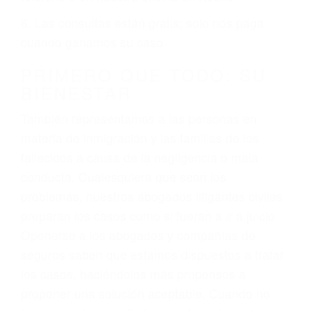
ciudadano
3. No importa si tiene un pase/licencia de
conducción
4. Usted tiene derecho de hacer un reclamo por
sus lesiones aunque no tenga seguro para su
auto.
5. Podemos atenderte en su propio casa, por
teléfono o en nuestra oficina en Keene
6. Las consultas están gratis; solo nos paga
cuando ganamos su caso
PRIMERO QUE TODO: SU
BIENESTAR
También representamos a las personas en