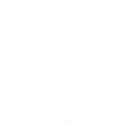
conducir o licencia.
Cada condena por una violación de tránsito
suma un punto en su licencia de conducir. Su
compañía de seguros incluso podría cancelar su
póliza, o incrementarla sustancialmente. No
corra el riesgo. Contacte a nuestro abogado en
violaciones de tránsito hoy mismo y obtenga un
servicio personalizado y una representación
legal de la más alta calidad.
Para aprender más sobre las consecuencias de
las violaciones de tráfico, por favor visite nuestra
página informativa de Suspensiones de
Licencias de Conducir.
Si usted o un ser querido necesita ayuda de