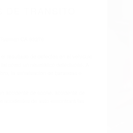
cidentes De
fornia