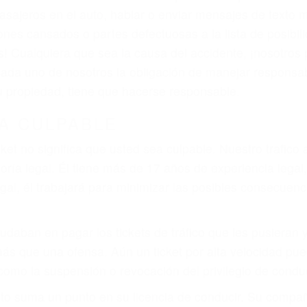
iones personales debe determinar, es si el conductor de
que pueden contribuir a provocar un accidente son señale
 del conductor como el uso del teléfono celular o el GPS
rtos abogados de accidentes en Tupman, revisarán exhau
icia le otorgue la compensación que merece.
n automóvil en nuestras calles y carreteras, tarde o temp
duce, siempre habrá alguien que no está prestando aten
actible si usted conduce regularmente en una de las gr
o o ciudadano
e conducción