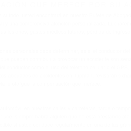
r provocar la colisión y lesiones. A veces la colisión es
uoso o por un defecto de fabricación o un defecto part
en el diseño de seguridad de la carretera, divisor, el ho
no siempre es evidente. Si su lesión es el resultado de
 de motocicleta o accidente SUV nuestra los abogados d
s derechos y alcanzar la plena indemnización.
s de tráfico son evidentes:
L DE ABOGADOS DE ACCIDENTE