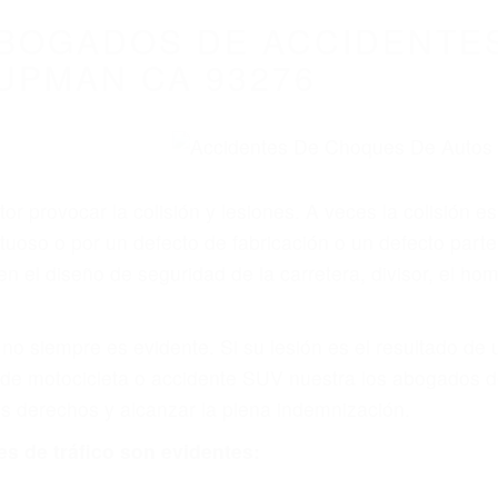
WELCOME TO
8675 Abogados Ac
ovilismo En Cali