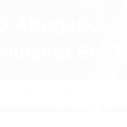
75 Abogados 
ilismo En Ca
ABOUT
CONTACT
PRIVAC