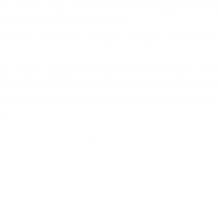
amo por sus lesiones aunque no tenga seguro para su aut
por teléfono o en nuestra oficina en Tupman
 paga cuando ganamos su caso
SU BIENESTAR
materia de inmigración y las familias de los fallecidos 
emas, nuestros abogados litigantes civiles preparan los 
 seguros saben que estamos dispuestos a tratar los ca
 no hacen una buena oferta, nuestros abogados están di
ticos varían. Lo más común es que los choques son el r
asajeros en el auto, hablar o enviar mensajes de texto
ones cansados o partes defectuosas a la lista de posibil
as! Cualquiera que sea la causa del accidente, ¡nosotr
 cada uno de nosotros la obligación de manejar responsa
u propiedad, tiene que hacerse responsable.