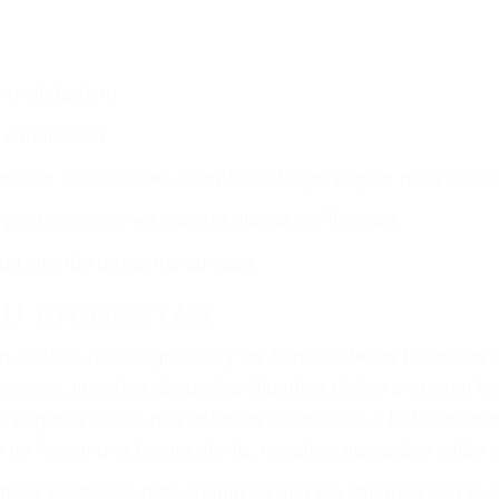
s de lesiones personales en Tupman lucharán hasta las
r:
dos (DUI y DWI)
ZACIÓN QUE MERECE POR SU A
ya sufrido, usted encontrará en nuestro Bufete de Aboga
gal y una comprensiva atención personalizada. Luchare
s lesiones, gastos médicos futuros, pérdida de ingresos 