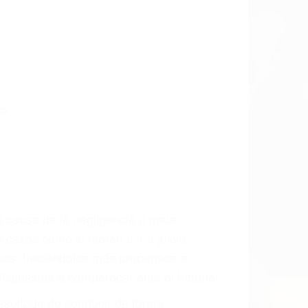
 últimas consecuencias para que usted
CCIDENTE
dos De Accidentes De Transito en
mos incansablemente para que usted
actuales y/o a futuro y para resarcir su