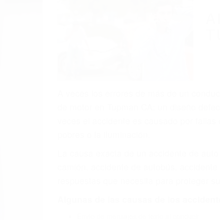
(855) 403-
Autom