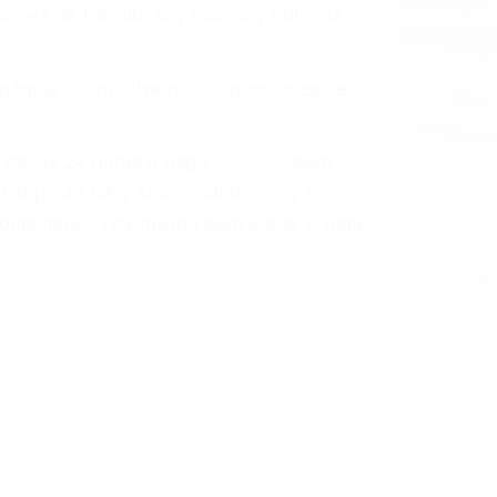
o.
a causa de la negligencia o mala
casos como si fueran a ir a juicio.
sos, haciéndolos más propensos a
spuestos a comparecer ante el tribunal.
esultado de conducir de forma
 mientras conduce). Agregue conductores
idades ¡y podrá darse cuenta de que tan
os podemos ayudar! Cuando una persona
blemente. Si otro conductor causa un