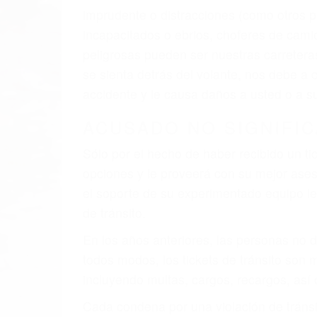
El factor principal que un abogado de les
al momento del accidente. Otros factores 
faltas de atención, fatiga o distracciones
climáticas desfavorables. Nuestros expe
involucrados en su caso para que la just
CHOCAR ES NORMAL
Es triste pero cierto, si usted conduce u
qué tan cuidadoso sea, cuando usted con
accidente automovilístico. Esto es muy f
6 PUNTOS IMPORTANTES
1. No es necesario que hable Ingles
2. No es necesario que sea documentad
3. No importa si tiene un pase/licencia d