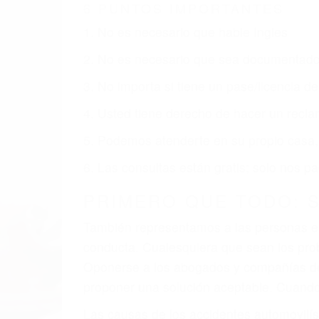
TUPMAN CA
Nuestros reconocidos y expertos abogado
obtenga la indemnización que merece po
Accidentes de vehículos y automóviles
Accidentes de camiones
Accidentes de motocicletas
Lesiones en barcos y aviones
Accidentes por resbalones y caídas
Accidentes por conductores ebrios o intoxica
Accidentes peatonales, de motos y bicicletas
Accidentes de autobuses y trene
Accidentes de carretera
OBTENGA LA INDEMNI
Sin importar el tipo de accidente que ha
Tupman, una agresiva representación le
reciba la indemnización que merece por su
dolor y sufrimiento emocional.