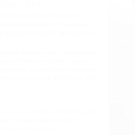
 el resultado de defectos en el vehículo
e tal como un neumático defectuoso. A
mbro, la señalización de barandas o
 un accidente de coche, accidente de
e accidentes de auto encontrará las
S DE TRANSITO EN