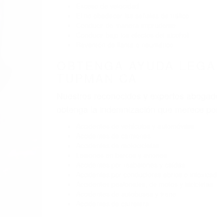
BY
(855) 403-8675 
ABOGAD
Pare
A
T