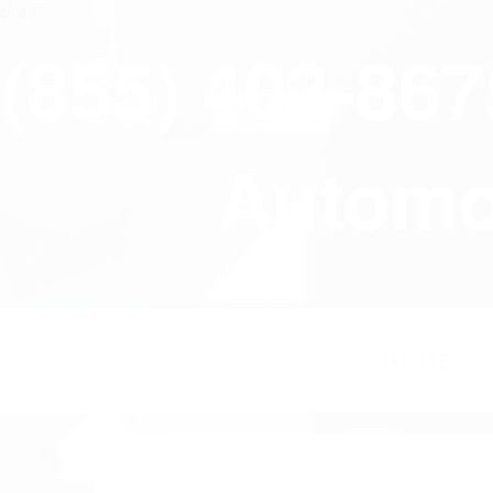
close
(855) 403-86
Automov
HOME