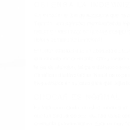
A veces los errores de más de un conducto
de motor en Tupman CA: un diseño defect
veces el accidente es causado por fallas 
pobres o la iluminación.
La causa exacta de un accidente de auto 
camión, accidente de autobús, accidente
respuestas que necesita para proteger su
Algunas de las causas de los accidente
Envío de mensajes de texto al conducir
Exceso de velocidad
El no obedecer las señales de tráfico
Conducir de manera imprudente
Conducir bajo los efectos del alcohol
Reventón de llanta o neumático
OBTENGA AYUDA LEGA