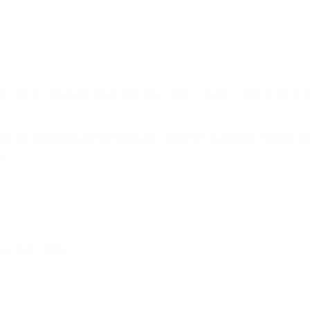
ABOGADOS ACCIDENTES DE AUTOMOVI
OS DE ACCIDENTES DE TRANSITO TUPMAN C
nt category
BOGADOS DE ACCIDENTES
UPMAN CA 93276