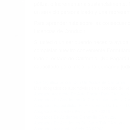
4. Usted tiene derecho de hacer un recl
5. Podemos atenderte en su propio casa, 
6. Las consultas están gratis; solo nos
PRIMERO QUE TODO: 
También representamos a las personas en 
conducta. Cualesquiera que sean los probl
Oponerse a los abogados y compañías de
proponer una solución aceptable. Cuando
Las causas de los accidentes automovilís
imprudente o distracciones (como otros p
incapacitados o ebrios, choferes de cami
peligrosas pueden ser nuestras carreter
se sienta detrás del volante, nos debe a
accidente y le causa daños a usted o a s