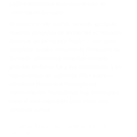
suma un punto en su licencia de conducir. Su
compañía de seguros incluso podría cancelar su
póliza, o incrementarla sustancialmente. No
corra el riesgo. Contacte a nuestro abogado en
violaciones de tránsito hoy mismo y obtenga un
servicio personalizado y una representación
legal de la más alta calidad.
Para aprender más sobre las consecuencias de
las violaciones de tráfico, por favor visite nuestra
página informativa de Suspensiones de
Licencias de Conducir.
Si usted o un ser querido necesita ayuda de
nosotros abogados de accidentes en Houston,
llámenos las 24 horas o haga
clic aquí
para
completar nuestro conveniente Formulario de