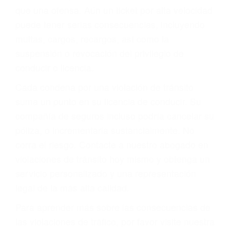
más de 17 años de experiencia legal, los cuales
pondrá a su disposición. Con el soporte de su
experimentado equipo legal, él trabajará para
minimizar las posibles consecuencias negativas
de su violación a las leyes de tránsito.
En los años anteriores, las personas no
dudaban en pagar los tickets de tráfico que les
pusieran y así continuaban con su vida. Hoy, de
todos modos, los tickets de tránsito son más
que una ofensa. Aún un ticket por alta velocidad
puede tener serias consecuencias, incluyendo
multas, cargos, recargos, así como la
suspensión o revocación del privilegio de
conducir o licencia.
Cada condena por una violación de tránsito