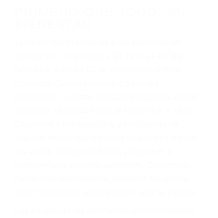
conducción
4. Usted tiene derecho de hacer un reclamo por
sus lesiones aunque no tenga seguro para su
auto.
5. Podemos atenderte en su propio casa, por
teléfono o en nuestra oficina en Boron
6. Las consultas están gratis; solo nos paga
cuando ganamos su caso
PRIMERO QUE TODO: SU
BIENESTAR
También representamos a las personas en
materia de inmigración y las familias de los
fallecidos a causa de la negligencia o mala
conducta. Cualesquiera que sean los