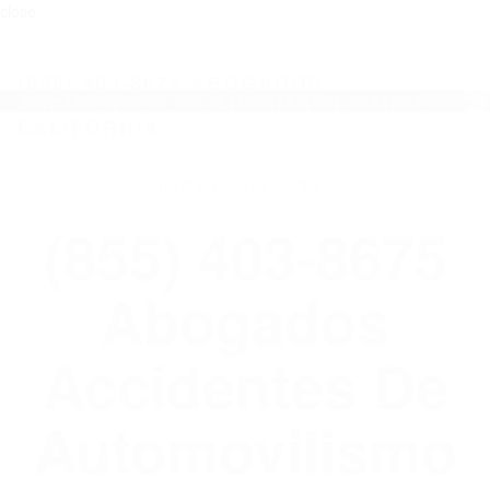
close
Toggl
naviga
(855) 403-8675 ABOGADOS
ACCIDENTES DE AUTOMOVILISMO EN
CALIFORNIA
WELCOME TO