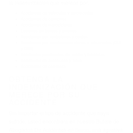
Conducir de manera imprudente
Conducir bajo los efectos del alcohol
Reventón de llanta o neumático
OBTENGA AYUDA LEGAL
DE ABOGADOS DE
ACIDENTES EN BORON CA
Nuestros reconocidos y expertos abogados de
lesiones personales en Boron lucharán hasta las
últimas consecuencias para que usted obtenga
la indemnización que merece por:
Accidentes de vehículos y automóviles
Accidentes de camiones
Accidentes de motocicletas
Lesiones en barcos y aviones
Accidentes por resbalones y caídas
Accidentes por conductores ebrios o intoxicados (DUI
y DWI)
Accidentes peatonales, de motos y bicicletas