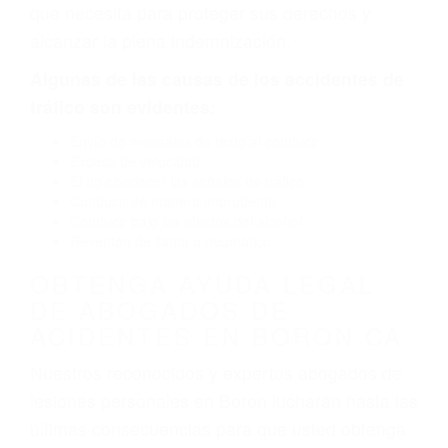
por fallas en el diseño de seguridad de la
carretera, divisor, el hombro, la señalización de
barandas o pobres o la iluminación.
La causa exacta de un accidente de auto no
siempre es evidente. Si su lesión es el resultado
de un accidente de coche, accidente de camión,
accidente de autobús, accidente de motocicleta
o accidente SUV nuestra los abogados de
accidentes de auto encontrará las respuestas
que necesita para proteger sus derechos y
alcanzar la plena indemnización.
Algunas de las causas de los accidentes de
tráfico son evidentes:
Envío de mensajes de texto al conducir
Exceso de velocidad
El no obedecer las señales de tráfico