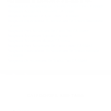
Contacto. Ofrecemos consultas iniciales
gratuitas en Boron CA y sus alrededores, y en
todo el estado de California. ¡No Pagará un
Centavo a Menos que Obtenga una
Indemnización! Contáctenos hoy mismo para
saber si está capacitado para iniciar una
demanda judicial.
Choques De Autos En Vivo
Se�ales Para Evitar
Accidentes
Más abogados de automóviles en el condado de Kern:
Abogados De Accidentes De Transito Frazier Park CA 93225
Abogados Accidentes Glennville CA 93226
Abogado Accidente De Auto Lebec CA 93243
Abogados Especialistas En Accidentes De Trafico Bakersfield
CA 93311
Abogados Para Accidentes De Carro Taft CA 93268
Abogados Accidentes Tupman CA 93276
Abogados Accidentes Mojave CA 93502
Abogados Para Accidentes De Carro Lebec CA 93243