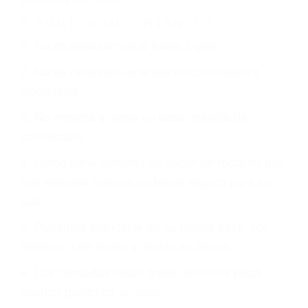
Es triste pero cierto, si usted conduce un
automóvil en nuestras calles y carreteras, tarde
o temprano va a tener un accidente. No importa
qué tan cuidadoso sea, cuando usted conduce,
siempre habrá alguien que no está prestando
atención y puede causar un terrible accidente
automovilístico. Esto es muy factible si usted
conduce regularmente en una de las grandes
ciudades de Boron.
6 PUNTOS IMPORTANTES
1. No es necesario que hable Ingles
2. No es necesario que sea documentado o
ciudadano
3. No importa si tiene un pase/licencia de