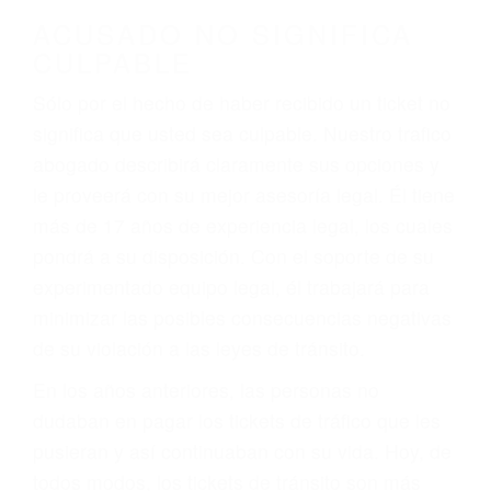
darse cuenta de que tan peligrosas pueden ser
nuestras carreteras! Cualquiera que sea la
causa del accidente, ¡nosotros podemos ayudar!
Cuando una persona se sienta detrás del
volante, nos debe a cada uno de nosotros la
obligación de manejar responsablemente. Si
otro conductor causa un accidente y le causa
daños a usted o a su propiedad, tiene que
hacerse responsable.
ACUSADO NO SIGNIFICA
CULPABLE
Sólo por el hecho de haber recibido un ticket no
significa que usted sea culpable. Nuestro trafico
abogado describirá claramente sus opciones y
le proveerá con su mejor asesoría legal. Él tiene