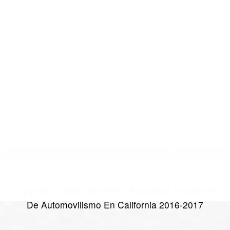
Abogados Especialistas En Accidentes De Trafico Kernville
CA 93238
Abogados De Accidentes De Trafico Taft CA 93268
CATEGORIES
AND TAGS
Orange
Riverside
Ventura
Santa Barbara
Tulare
Kings
Kern
Fresno
San Luis Obispo
Monterey