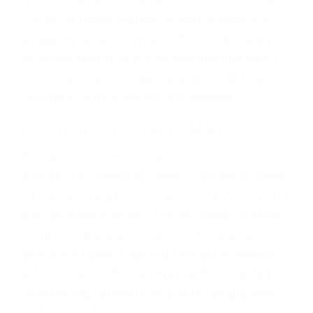
El factor principal que un abogado de lesiones
personales debe determinar, es si el conductor
del vehículo estaba en falta y en qué medida al
momento del accidente. Otros factores que
pueden contribuir a provocar un accidente son
señales de tránsito con visibilidad obstruida,
faltas de atención, fatiga o distracciones del
conductor como el uso del teléfono celular o el
GPS, mal estado de la carretera o condiciones
climáticas desfavorables. Nuestros expertos
abogados de accidentes en Boron, revisarán
exhaustivamente todos los factores que están
involucrados en su caso para que la justicia le
otorgue la compensación que merece.
CHOCAR ES NORMAL