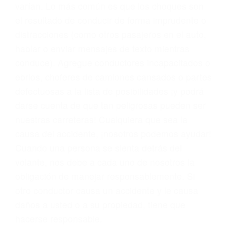
problemas, nuestros abogados litigantes civiles
preparan los casos como si fueran a ir a juicio.
Oponerse a los abogados y compañías de
seguros saben que estamos dispuestos a tratar
los casos, haciéndolos más propensos a
proponer una solución aceptable. Cuando no
hacen una buena oferta, nuestros abogados
están dispuestos a comparecer ante el tribunal.
Las causas de los accidentes automovilísticos
varían. Lo más común es que los choques son
el resultado de conducir de forma imprudente o
distracciones (como otros pasajeros en el auto,
hablar o enviar mensajes de texto mientras
conduce). Agregue conductores incapacitados o
ebrios, choferes de camiones cansados o partes
defectuosas a la lista de posibilidades ¡y podrá