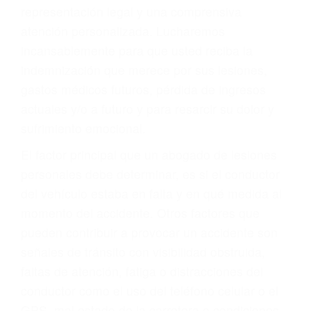
Accidentes de autobuses y trene
Accidentes de carretera
OBTENGA LA
INDEMNIZACIÓN QUE
MERECE POR SU
ACCIDENTE
Sin importar el tipo de accidente que haya
sufrido, usted encontrará en nuestro Bufete de
Abogados De Acidentes en Boron, una agresiva
representación legal y una comprensiva
atención personalizada. Lucharemos
incansablemente para que usted reciba la
indemnización que merece por sus lesiones,
gastos médicos futuros, pérdida de ingresos
actuales y/o a futuro y para resarcir su dolor y
sufrimiento emocional.