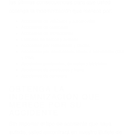
El no obedecer las señales de tráfico
Conducir de manera imprudente
Conducir bajo los efectos del alcohol
Reventón de llanta o neumático
OBTENGA AYUDA LEGAL
DE ABOGADOS DE
ACIDENTES EN MOJAVE CA
Nuestros reconocidos y expertos abogados de
lesiones personales en Mojave lucharán hasta
las últimas consecuencias para que usted
obtenga la indemnización que merece por:
Accidentes de vehículos y automóviles
Accidentes de camiones
Accidentes de motocicletas
Lesiones en barcos y aviones
Accidentes por resbalones y caídas
Accidentes por conductores ebrios o intoxicados (DUI
y DWI)