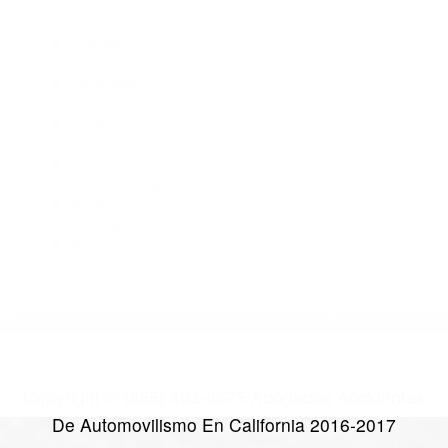
Abogados De Accidentes De Trafico Wasco CA 93280
Abogados Para Accidentes De Carro Bakersfield CA 93385
Abogados Para Accidentes Tupman CA 93276
Abogados Para Accidentes Taft CA 93268
Abogado Accidente De Auto Shafter CA 93263
CATEGORIES
AND TAGS
Orange
Riverside
Ventura
Santa Barbara
Tulare
Kings
Kern
Fresno
San Luis Obispo