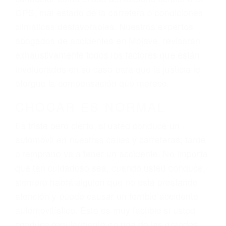
dolor y sufrimiento emocional.
El factor principal que un abogado de lesiones
personales debe determinar, es si el conductor
del vehículo estaba en falta y en qué medida al
momento del accidente. Otros factores que
pueden contribuir a provocar un accidente son
señales de tránsito con visibilidad obstruida,
faltas de atención, fatiga o distracciones del
conductor como el uso del teléfono celular o el
GPS, mal estado de la carretera o condiciones
climáticas desfavorables. Nuestros expertos
abogados de accidentes en Mojave, revisarán
exhaustivamente todos los factores que están
involucrados en su caso para que la justicia le
otorgue la compensación que merece.