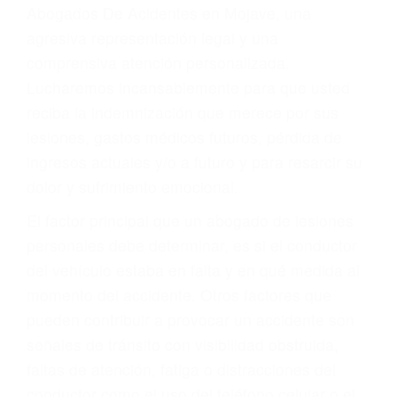
Accidentes peatonales, de motos y bicicletas
Accidentes de autobuses y trene
Accidentes de carretera
OBTENGA LA
INDEMNIZACIÓN QUE
MERECE POR SU
ACCIDENTE
Sin importar el tipo de accidente que haya
sufrido, usted encontrará en nuestro Bufete de
Abogados De Acidentes en Mojave, una
agresiva representación legal y una
comprensiva atención personalizada.
Lucharemos incansablemente para que usted
reciba la indemnización que merece por sus
lesiones, gastos médicos futuros, pérdida de
ingresos actuales y/o a futuro y para resarcir su