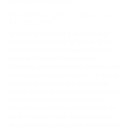
3. No importa si tiene un pase/licencia de
conducción
4. Usted tiene derecho de hacer un reclamo por
sus lesiones aunque no tenga seguro para su
auto.
5. Podemos atenderte en su propio casa, por
teléfono o en nuestra oficina en Mojave
6. Las consultas están gratis; solo nos paga
cuando ganamos su caso
PRIMERO QUE TODO: SU
BIENESTAR
También representamos a las personas en
materia de inmigración y las familias de los
fallecidos a causa de la negligencia o mala