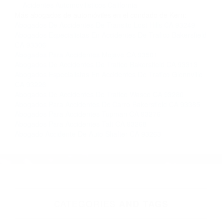
Contacto. Ofrecemos consultas iniciales
gratuitas en Mojave CA y sus alrededores, y en
todo el estado de California. ¡No Pagará un
Centavo a Menos que Obtenga una
Indemnización! Contáctenos hoy mismo para
saber si está capacitado para iniciar una
demanda judicial.
Como Prevenir Un Accidente De Transito California
Acidentes Automovilisticos California
Más abogados de automóviles en el condado de Kern:
Abogados De Accidentes De Transito Lost Hills CA 93249
Abogados Especialistas En Accidentes De Trafico Bakersfield
CA 93306
Abogados Para Accidentes Mojave CA 93501
Abogados De Accidentes De Trafico Bakersfield CA 93313
Abogados Especialistas En Accidentes De Trafico Glennville
CA 93226