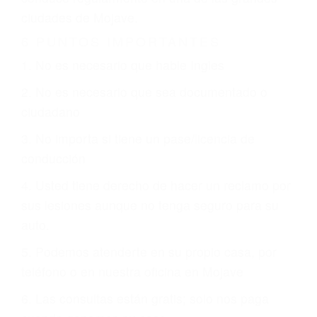
CHOCAR ES NORMAL
Es triste pero cierto, si usted conduce un
automóvil en nuestras calles y carreteras, tarde
o temprano va a tener un accidente. No importa
qué tan cuidadoso sea, cuando usted conduce,
siempre habrá alguien que no está prestando
atención y puede causar un terrible accidente
automovilístico. Esto es muy factible si usted
conduce regularmente en una de las grandes
ciudades de Mojave.
6 PUNTOS IMPORTANTES
1. No es necesario que hable Ingles
2. No es necesario que sea documentado o
ciudadano