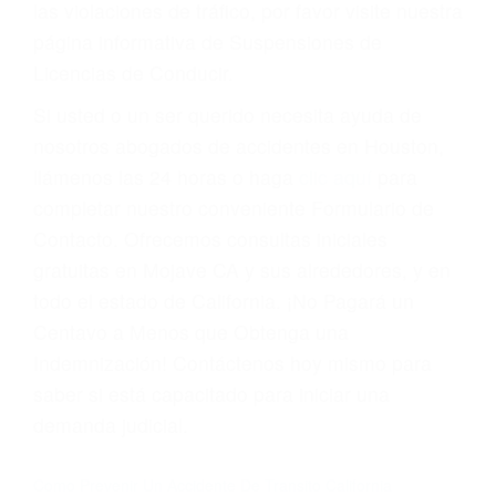
Cada condena por una violación de tránsito
suma un punto en su licencia de conducir. Su
compañía de seguros incluso podría cancelar su
póliza, o incrementarla sustancialmente. No
corra el riesgo. Contacte a nuestro abogado en
violaciones de tránsito hoy mismo y obtenga un
servicio personalizado y una representación
legal de la más alta calidad.
Para aprender más sobre las consecuencias de
las violaciones de tráfico, por favor visite nuestra
página informativa de Suspensiones de
Licencias de Conducir.
Si usted o un ser querido necesita ayuda de
nosotros abogados de accidentes en Houston,
llámenos las 24 horas o haga
clic aquí
para
completar nuestro conveniente Formulario de