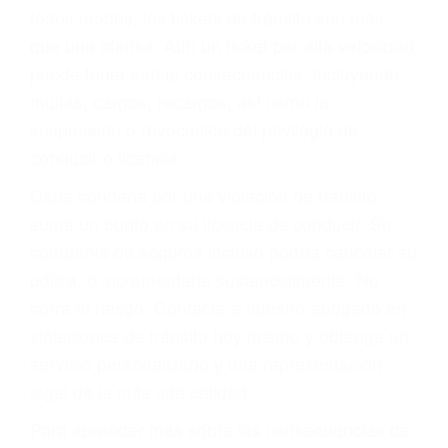
le proveerá con su mejor asesoría legal. Él tiene
más de 17 años de experiencia legal, los cuales
pondrá a su disposición. Con el soporte de su
experimentado equipo legal, él trabajará para
minimizar las posibles consecuencias negativas
de su violación a las leyes de tránsito.
En los años anteriores, las personas no
dudaban en pagar los tickets de tráfico que les
pusieran y así continuaban con su vida. Hoy, de
todos modos, los tickets de tránsito son más
que una ofensa. Aún un ticket por alta velocidad
puede tener serias consecuencias, incluyendo
multas, cargos, recargos, así como la
suspensión o revocación del privilegio de
conducir o licencia.