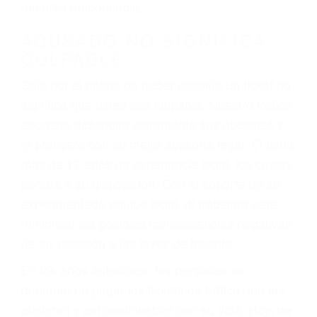
defectuosas a la lista de posibilidades ¡y podrá
darse cuenta de que tan peligrosas pueden ser
nuestras carreteras! Cualquiera que sea la
causa del accidente, ¡nosotros podemos ayudar!
Cuando una persona se sienta detrás del
volante, nos debe a cada uno de nosotros la
obligación de manejar responsablemente. Si
otro conductor causa un accidente y le causa
daños a usted o a su propiedad, tiene que
hacerse responsable.
ACUSADO NO SIGNIFICA
CULPABLE
Sólo por el hecho de haber recibido un ticket no
significa que usted sea culpable. Nuestro trafico
abogado describirá claramente sus opciones y