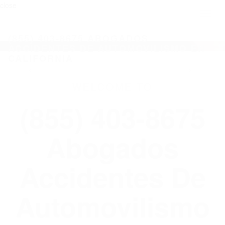
close
Toggl
naviga
(855) 403-8675 ABOGADOS
ACCIDENTES DE AUTOMOVILISMO EN
CALIFORNIA
WELCOME TO