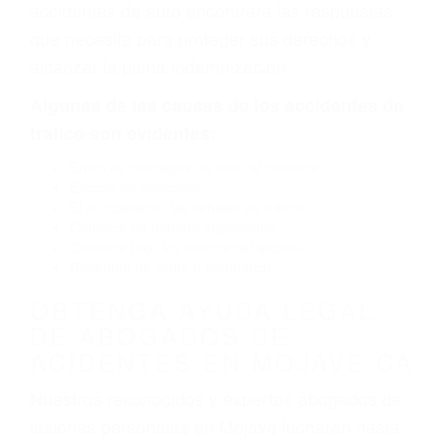
defectuoso. A veces el accidente es causado
por fallas en el diseño de seguridad de la
carretera, divisor, el hombro, la señalización de
barandas o pobres o la iluminación.
La causa exacta de un accidente de auto no
siempre es evidente. Si su lesión es el resultado
de un accidente de coche, accidente de camión,
accidente de autobús, accidente de motocicleta
o accidente SUV nuestra los abogados de
accidentes de auto encontrará las respuestas
que necesita para proteger sus derechos y
alcanzar la plena indemnización.
Algunas de las causas de los accidentes de
tráfico son evidentes:
Envío de mensajes de texto al conducir
Exceso de velocidad