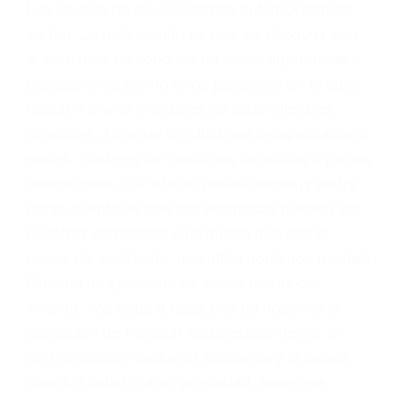
conducta. Cualesquiera que sean los
problemas, nuestros abogados litigantes civiles
preparan los casos como si fueran a ir a juicio.
Oponerse a los abogados y compañías de
seguros saben que estamos dispuestos a tratar
los casos, haciéndolos más propensos a
proponer una solución aceptable. Cuando no
hacen una buena oferta, nuestros abogados
están dispuestos a comparecer ante el tribunal.
Las causas de los accidentes automovilísticos
varían. Lo más común es que los choques son
el resultado de conducir de forma imprudente o
distracciones (como otros pasajeros en el auto,
hablar o enviar mensajes de texto mientras
conduce). Agregue conductores incapacitados o
ebrios, choferes de camiones cansados o partes