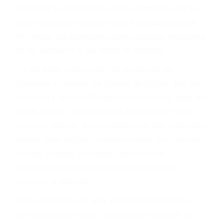
que una ofensa. Aún un ticket por alta velocidad
puede tener serias consecuencias, incluyendo
multas, cargos, recargos, así como la
suspensión o revocación del privilegio de
conducir o licencia.
Cada condena por una violación de tránsito
suma un punto en su licencia de conducir. Su
compañía de seguros incluso podría cancelar su
póliza, o incrementarla sustancialmente. No
corra el riesgo. Contacte a nuestro abogado en
violaciones de tránsito hoy mismo y obtenga un
servicio personalizado y una representación
legal de la más alta calidad.
Para aprender más sobre las consecuencias de
las violaciones de tráfico, por favor visite nuestra