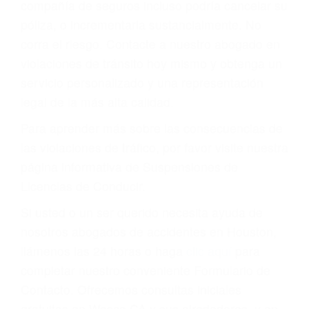
página informativa de Suspensiones de
Licencias de Conducir.
Si usted o un ser querido necesita ayuda de
nosotros abogados de accidentes en Houston,
llámenos las 24 horas o haga
clic aquí
para
completar nuestro conveniente Formulario de
Contacto. Ofrecemos consultas iniciales
gratuitas en Wasco CA y sus alrededores, y en
todo el estado de California. ¡No Pagará un
Centavo a Menos que Obtenga una
Indemnización! Contáctenos hoy mismo para
saber si está capacitado para iniciar una
demanda judicial.
Choques Espectaculares En Vivo California
Accidentes De
Carros En Colombia California