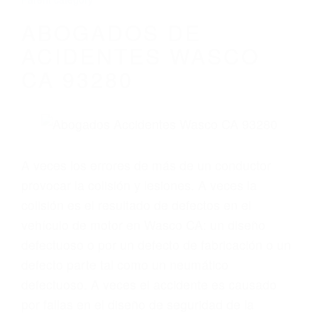
A veces los errores de más de un conductor
provocar la colisión y lesiones. A veces la
colisión es el resultado de defectos en el
vehículo de motor en Wasco CA: un diseño
defectuoso o por un defecto de fabricación o un
defecto parte tal como un neumático
defectuoso. A veces el accidente es causado
por fallas en el diseño de seguridad de la
carretera, divisor, el hombro, la señalización de
barandas o pobres o la iluminación.
La causa exacta de un accidente de auto no
siempre es evidente. Si su lesión es el resultado
de un accidente de coche, accidente de camión,
accidente de autobús, accidente de motocicleta
o accidente SUV nuestra los abogados de
accidentes de auto encontrará las respuestas