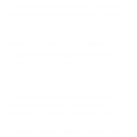
PRIMERO QUE TODO: SU
BIENESTAR
También representamos a las personas en
materia de inmigración y las familias de los
fallecidos a causa de la negligencia o mala
conducta. Cualesquiera que sean los
problemas, nuestros abogados litigantes civiles
preparan los casos como si fueran a ir a juicio.
Oponerse a los abogados y compañías de
seguros saben que estamos dispuestos a tratar
los casos, haciéndolos más propensos a
proponer una solución aceptable. Cuando no
hacen una buena oferta, nuestros abogados
están dispuestos a comparecer ante el tribunal.
Las causas de los accidentes automovilísticos