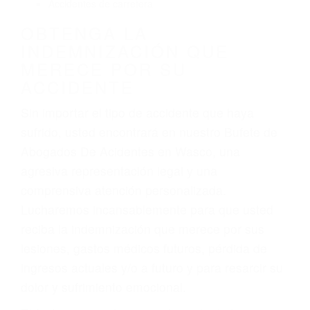
agresiva representación legal y una
comprensiva atención personalizada.
Lucharemos incansablemente para que usted
reciba la indemnización que merece por sus
lesiones, gastos médicos futuros, pérdida de
ingresos actuales y/o a futuro y para resarcir su
dolor y sufrimiento emocional.
El factor principal que un abogado de lesiones
personales debe determinar, es si el conductor
del vehículo estaba en falta y en qué medida al
momento del accidente. Otros factores que
pueden contribuir a provocar un accidente son
señales de tránsito con visibilidad obstruida,
faltas de atención, fatiga o distracciones del
conductor como el uso del teléfono celular o el
GPS, mal estado de la carretera o condiciones