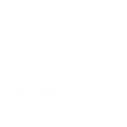
que necesita para proteger sus derechos y
alcanzar la plena indemnización.
Algunas de las causas de los accidentes de
tráfico son evidentes:
Envío de mensajes de texto al conducir
Exceso de velocidad
El no obedecer las señales de tráfico
Conducir de manera imprudente
Conducir bajo los efectos del alcohol
Reventón de llanta o neumático
OBTENGA AYUDA LEGAL
DE ABOGADOS DE
ACIDENTES EN WASCO CA
Nuestros reconocidos y expertos abogados de
lesiones personales en Wasco lucharán hasta
las últimas consecuencias para que usted