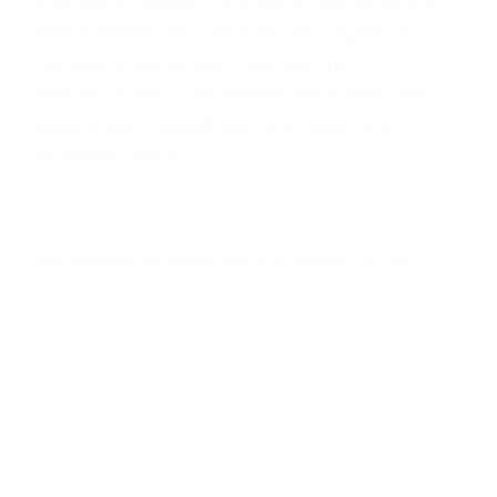
Más abogados de automóviles en el condado de Kern:
Abogados De Trafico Maricopa CA 93252
Abogados Especialistas En Accidentes De Trafico Tupman
CA 93276
Abogados Especialistas En Accidentes De Trafico Glennville
CA 93226
Abogados Especialistas En Accidentes De Trafico Frazier
Park CA 93225
Abogados De Accidentes De Trafico Maricopa CA 93252
Abogados De Acidentes Lake Isabella CA 93240
Abogados De Trafico Delano CA 93215
Abogados Accidentes Lamont CA 93241
Abogados De Trafico Delano CA 93216
Abogados Para Accidentes De Carro Mc Kittrick CA 93251
CATEGORIES
AND TAGS