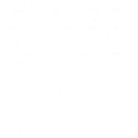
6 PUNTOS IMPORTANTES
1. No es necesario que hable Ingles
2. No es necesario que sea documentado o
ciudadano
3. No importa si tiene un pase/licencia de
conducción
4. Usted tiene derecho de hacer un reclamo por
sus lesiones aunque no tenga seguro para su
auto.
5. Podemos atenderte en su propio casa, por
teléfono o en nuestra oficina en Wasco
6. Las consultas están gratis; solo nos paga
cuando ganamos su caso