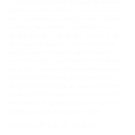
climáticas desfavorables. Nuestros expertos
abogados de accidentes en Wasco, revisarán
exhaustivamente todos los factores que están
involucrados en su caso para que la justicia le
otorgue la compensación que merece.
CHOCAR ES NORMAL
Es triste pero cierto, si usted conduce un
automóvil en nuestras calles y carreteras, tarde
o temprano va a tener un accidente. No importa
qué tan cuidadoso sea, cuando usted conduce,
siempre habrá alguien que no está prestando
atención y puede causar un terrible accidente
automovilístico. Esto es muy factible si usted
conduce regularmente en una de las grandes
ciudades de Wasco.