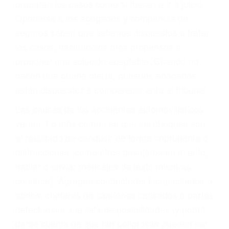
varían. Lo más común es que los choques son
el resultado de conducir de forma imprudente o
distracciones (como otros pasajeros en el auto,
hablar o enviar mensajes de texto mientras
conduce). Agregue conductores incapacitados o
ebrios, choferes de camiones cansados o partes
defectuosas a la lista de posibilidades ¡y podrá
darse cuenta de que tan peligrosas pueden ser
nuestras carreteras! Cualquiera que sea la
causa del accidente, ¡nosotros podemos ayudar!
Cuando una persona se sienta detrás del
volante, nos debe a cada uno de nosotros la
obligación de manejar responsablemente. Si
otro conductor causa un accidente y le causa
daños a usted o a su propiedad, tiene que
hacerse responsable.