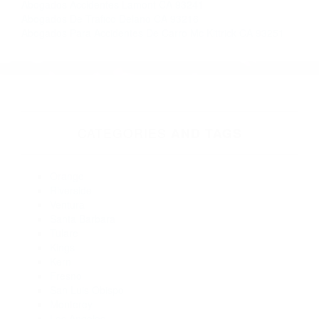
Orange
Riverside
Ventura
Santa Barbara
Tulare
Kings
Kern
Fresno
San Luis Obispo
Monterey
Los Angeles
Mono
Inyo
Copyright © (855) 403-8675 Abogados Accidentes
De Automovilismo En California 2016-2017