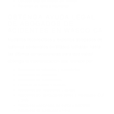
obtenga la indemnización que merece por:
Accidentes de vehículos y automóviles
Accidentes de camiones
Accidentes de motocicletas
Lesiones en barcos y aviones
Accidentes por resbalones y caídas
Accidentes por conductores ebrios o intoxicados (DUI
y DWI)
Accidentes peatonales, de motos y bicicletas
Accidentes de autobuses y trene
Accidentes de carretera
OBTENGA LA
INDEMNIZACIÓN QUE
MERECE POR SU
ACCIDENTE
Sin importar el tipo de accidente que haya
sufrido, usted encontrará en nuestro Bufete de
Abogados De Acidentes en Wasco, una