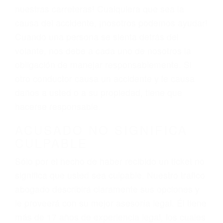
ACUSADO NO SIGNIFICA
CULPABLE
Sólo por el hecho de haber recibido un ticket no
significa que usted sea culpable. Nuestro trafico
abogado describirá claramente sus opciones y
le proveerá con su mejor asesoría legal. Él tiene
más de 17 años de experiencia legal, los cuales
pondrá a su disposición. Con el soporte de su
experimentado equipo legal, él trabajará para
minimizar las posibles consecuencias negativas
de su violación a las leyes de tránsito.
En los años anteriores, las personas no
dudaban en pagar los tickets de tráfico que les
pusieran y así continuaban con su vida. Hoy, de
todos modos, los tickets de tránsito son más