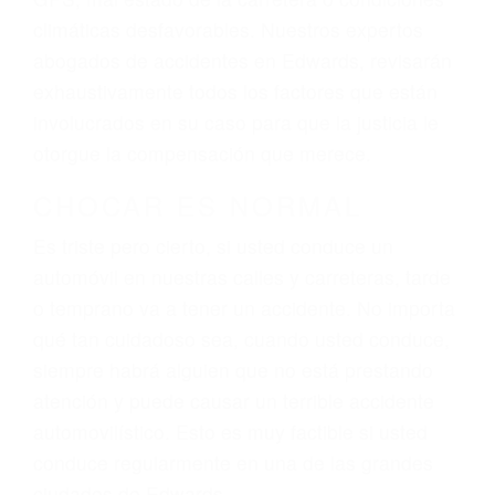
El factor principal que un abogado de lesiones
personales debe determinar, es si el conductor
del vehículo estaba en falta y en qué medida al
momento del accidente. Otros factores que
pueden contribuir a provocar un accidente son
señales de tránsito con visibilidad obstruida,
faltas de atención, fatiga o distracciones del
conductor como el uso del teléfono celular o el
GPS, mal estado de la carretera o condiciones
climáticas desfavorables. Nuestros expertos
abogados de accidentes en Edwards, revisarán
exhaustivamente todos los factores que están
involucrados en su caso para que la justicia le
otorgue la compensación que merece.
CHOCAR ES NORMAL