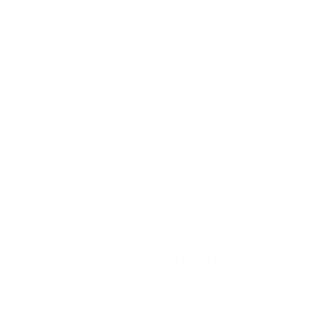
Contacto. Ofrecemos consultas iniciales
gratuitas en Edwards CA y sus alrededores, y
en todo el estado de California. ¡No Pagará un
Centavo a Menos que Obtenga una
Indemnización! Contáctenos hoy mismo para
saber si está capacitado para iniciar una
demanda judicial.
Ver Choques De Autos
Ver Accidentes Automovil�sticos
Más abogados de automóviles en el condado de Kern:
Abogados De Accidentes De Trafico Onyx CA 93255
Abogados Especialistas En Accidentes De Trafico Wofford
Heights CA 93285
Abogados De Accidentes De Carro Delano CA 93216
Abogados Para Accidentes De Carro Tupman CA 93276
Abogados Para Accidentes Lebec CA 93243
Abogados De Acidentes Caliente CA 93518
Abogados Para Accidentes De Carro Bakersfield CA 93381
Abogados Especialistas En Accidentes De Trafico Taft CA
93268