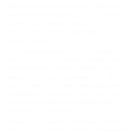
más de 17 años de experiencia legal, los cuales
pondrá a su disposición. Con el soporte de su
experimentado equipo legal, él trabajará para
minimizar las posibles consecuencias negativas
de su violación a las leyes de tránsito.
En los años anteriores, las personas no
dudaban en pagar los tickets de tráfico que les
pusieran y así continuaban con su vida. Hoy, de
todos modos, los tickets de tránsito son más
que una ofensa. Aún un ticket por alta velocidad
puede tener serias consecuencias, incluyendo
multas, cargos, recargos, así como la
suspensión o revocación del privilegio de
conducir o licencia.
Cada condena por una violación de tránsito