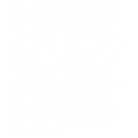
problemas, nuestros abogados litigantes civiles
preparan los casos como si fueran a ir a juicio.
Oponerse a los abogados y compañías de
seguros saben que estamos dispuestos a tratar
los casos, haciéndolos más propensos a
proponer una solución aceptable. Cuando no
hacen una buena oferta, nuestros abogados
están dispuestos a comparecer ante el tribunal.
Las causas de los accidentes automovilísticos
varían. Lo más común es que los choques son
el resultado de conducir de forma imprudente o
distracciones (como otros pasajeros en el auto,
hablar o enviar mensajes de texto mientras
conduce). Agregue conductores incapacitados o
ebrios, choferes de camiones cansados o partes
defectuosas a la lista de posibilidades ¡y podrá