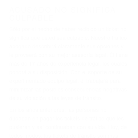
darse cuenta de que tan peligrosas pueden ser
nuestras carreteras! Cualquiera que sea la
causa del accidente, ¡nosotros podemos ayudar!
Cuando una persona se sienta detrás del
volante, nos debe a cada uno de nosotros la
obligación de manejar responsablemente. Si
otro conductor causa un accidente y le causa
daños a usted o a su propiedad, tiene que
hacerse responsable.
ACUSADO NO SIGNIFICA
CULPABLE
Sólo por el hecho de haber recibido un ticket no
significa que usted sea culpable. Nuestro trafico
abogado describirá claramente sus opciones y
le proveerá con su mejor asesoría legal. Él tiene