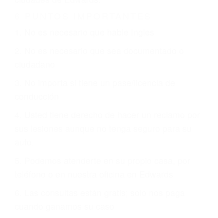
Es triste pero cierto, si usted conduce un
automóvil en nuestras calles y carreteras, tarde
o temprano va a tener un accidente. No importa
qué tan cuidadoso sea, cuando usted conduce,
siempre habrá alguien que no está prestando
atención y puede causar un terrible accidente
automovilístico. Esto es muy factible si usted
conduce regularmente en una de las grandes
ciudades de Edwards.
6 PUNTOS IMPORTANTES
1. No es necesario que hable Ingles
2. No es necesario que sea documentado o
ciudadano
3. No importa si tiene un pase/licencia de