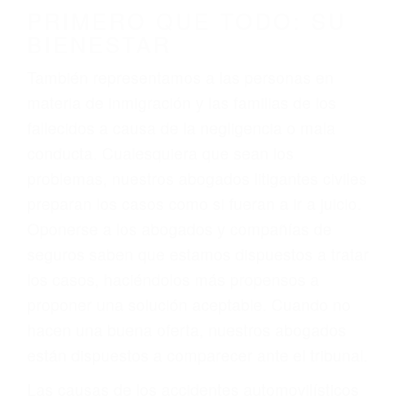
conducción
4. Usted tiene derecho de hacer un reclamo por
sus lesiones aunque no tenga seguro para su
auto.
5. Podemos atenderte en su propio casa, por
teléfono o en nuestra oficina en Edwards
6. Las consultas están gratis; solo nos paga
cuando ganamos su caso
PRIMERO QUE TODO: SU
BIENESTAR
También representamos a las personas en
materia de inmigración y las familias de los
fallecidos a causa de la negligencia o mala
conducta. Cualesquiera que sean los