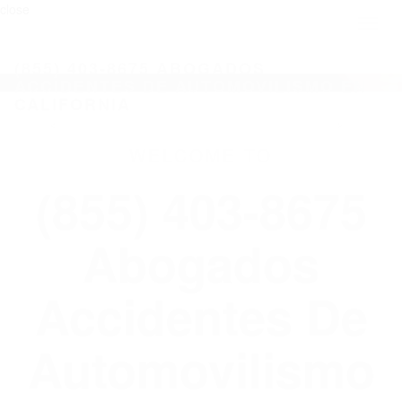
close
Toggl
naviga
(855) 403-8675 ABOGADOS
ACCIDENTES DE AUTOMOVILISMO EN
CALIFORNIA
WELCOME TO