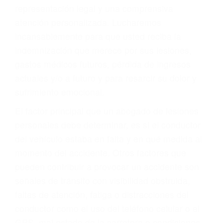
Accidentes de autobuses y trene
Accidentes de carretera
OBTENGA LA
INDEMNIZACIÓN QUE
MERECE POR SU
ACCIDENTE
Sin importar el tipo de accidente que haya
sufrido, usted encontrará en nuestro Bufete de
Abogados De Trafico en Edwards, una agresiva
representación legal y una comprensiva
atención personalizada. Lucharemos
incansablemente para que usted reciba la
indemnización que merece por sus lesiones,
gastos médicos futuros, pérdida de ingresos
actuales y/o a futuro y para resarcir su dolor y
sufrimiento emocional.