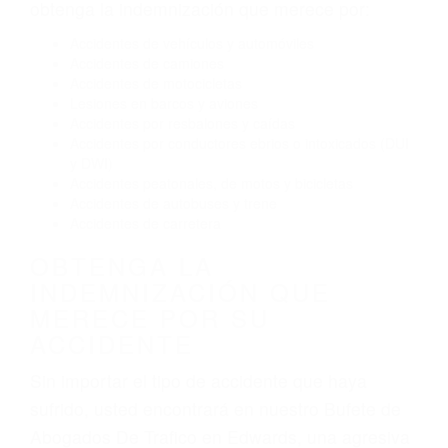
Conducir de manera imprudente
Conducir bajo los efectos del alcohol
Reventón de llanta o neumático
OBTENGA AYUDA LEGAL
DE ABOGADOS DE
TRAFICO EN EDWARDS CA
Nuestros reconocidos y expertos abogados de
lesiones personales en Edwards lucharán hasta
las últimas consecuencias para que usted
obtenga la indemnización que merece por:
Accidentes de vehículos y automóviles
Accidentes de camiones
Accidentes de motocicletas
Lesiones en barcos y aviones
Accidentes por resbalones y caídas
Accidentes por conductores ebrios o intoxicados (DUI
y DWI)
Accidentes peatonales, de motos y bicicletas