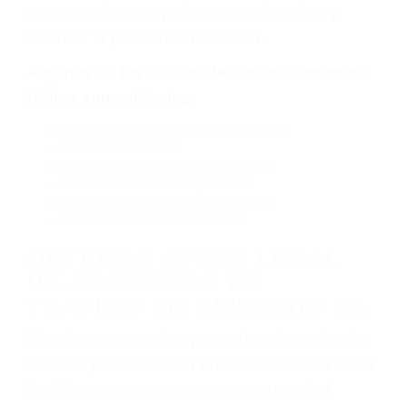
por fallas en el diseño de seguridad de la
carretera, divisor, el hombro, la señalización de
barandas o pobres o la iluminación.
La causa exacta de un accidente de auto no
siempre es evidente. Si su lesión es el resultado
de un accidente de coche, accidente de camión,
accidente de autobús, accidente de motocicleta
o accidente SUV nuestra los abogados de
accidentes de auto encontrará las respuestas
que necesita para proteger sus derechos y
alcanzar la plena indemnización.
Algunas de las causas de los accidentes de
tráfico son evidentes:
Envío de mensajes de texto al conducir
Exceso de velocidad
El no obedecer las señales de tráfico