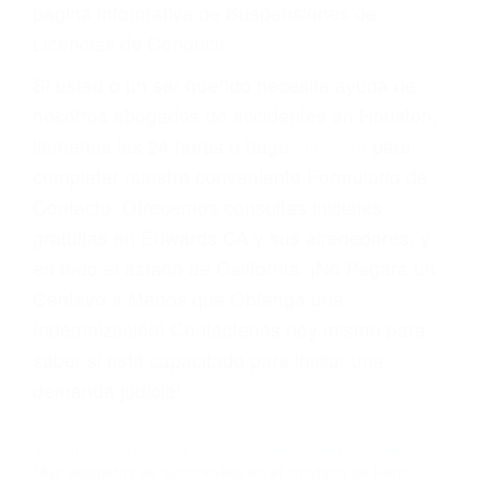
suma un punto en su licencia de conducir. Su
compañía de seguros incluso podría cancelar su
póliza, o incrementarla sustancialmente. No
corra el riesgo. Contacte a nuestro abogado en
violaciones de tránsito hoy mismo y obtenga un
servicio personalizado y una representación
legal de la más alta calidad.
Para aprender más sobre las consecuencias de
las violaciones de tráfico, por favor visite nuestra
página informativa de Suspensiones de
Licencias de Conducir.
Si usted o un ser querido necesita ayuda de
nosotros abogados de accidentes en Houston,
llámenos las 24 horas o haga
clic aquí
para
completar nuestro conveniente Formulario de