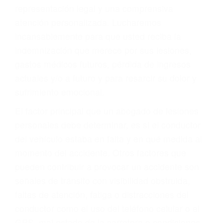
Accidentes de autobuses y trene
Accidentes de carretera
OBTENGA LA
INDEMNIZACIÓN QUE
MERECE POR SU
ACCIDENTE
Sin importar el tipo de accidente que haya
sufrido, usted encontrará en nuestro Bufete de
Abogados De Trafico en Wasco, una agresiva
representación legal y una comprensiva
atención personalizada. Lucharemos
incansablemente para que usted reciba la
indemnización que merece por sus lesiones,
gastos médicos futuros, pérdida de ingresos
actuales y/o a futuro y para resarcir su dolor y
sufrimiento emocional.