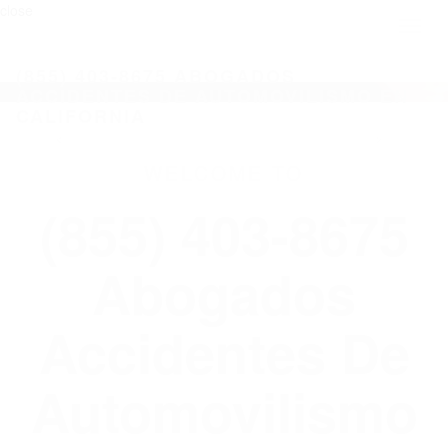
close
Toggl
naviga
(855) 403-8675 ABOGADOS
ACCIDENTES DE AUTOMOVILISMO EN
CALIFORNIA
WELCOME TO