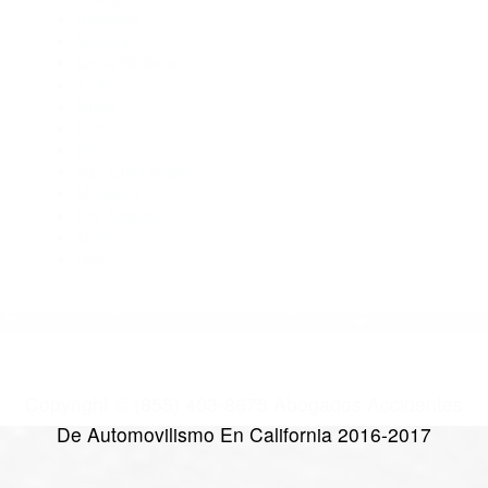
Abogados Accidentes Taft CA 93268
Abogados De Trafico Mc Kittrick CA 93251
Abogados Para Accidentes Taft CA 93268
CATEGORIES
AND TAGS
Orange
Riverside
Ventura
Santa Barbara
Tulare
Kings
Kern
Fresno
San Luis Obispo
Monterey