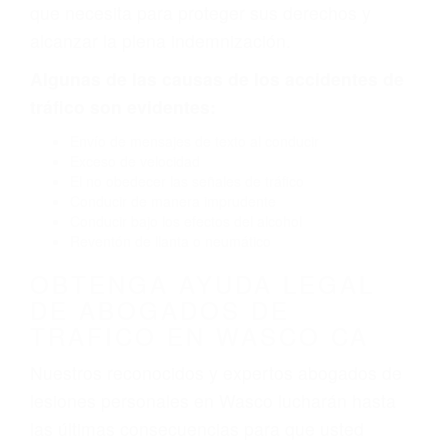
por fallas en el diseño de seguridad de la
carretera, divisor, el hombro, la señalización de
barandas o pobres o la iluminación.
La causa exacta de un accidente de auto no
siempre es evidente. Si su lesión es el resultado
de un accidente de coche, accidente de camión,
accidente de autobús, accidente de motocicleta
o accidente SUV nuestra los abogados de
accidentes de auto encontrará las respuestas
que necesita para proteger sus derechos y
alcanzar la plena indemnización.
Algunas de las causas de los accidentes de
tráfico son evidentes:
Envío de mensajes de texto al conducir
Exceso de velocidad
El no obedecer las señales de tráfico