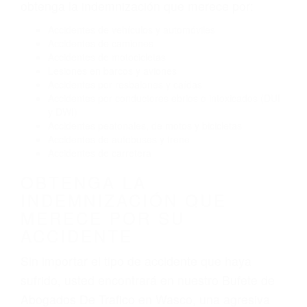
Conducir de manera imprudente
Conducir bajo los efectos del alcohol
Reventón de llanta o neumático
OBTENGA AYUDA LEGAL
DE ABOGADOS DE
TRAFICO EN WASCO CA
Nuestros reconocidos y expertos abogados de
lesiones personales en Wasco lucharán hasta
las últimas consecuencias para que usted
obtenga la indemnización que merece por:
Accidentes de vehículos y automóviles
Accidentes de camiones
Accidentes de motocicletas
Lesiones en barcos y aviones
Accidentes por resbalones y caídas
Accidentes por conductores ebrios o intoxicados (DUI
y DWI)
Accidentes peatonales, de motos y bicicletas