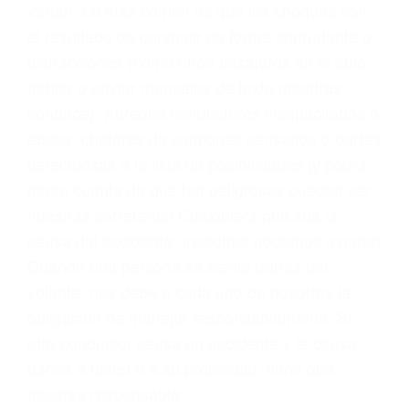
problemas, nuestros abogados litigantes civiles
preparan los casos como si fueran a ir a juicio.
Oponerse a los abogados y compañías de
seguros saben que estamos dispuestos a tratar
los casos, haciéndolos más propensos a
proponer una solución aceptable. Cuando no
hacen una buena oferta, nuestros abogados
están dispuestos a comparecer ante el tribunal.
Las causas de los accidentes automovilísticos
varían. Lo más común es que los choques son
el resultado de conducir de forma imprudente o
distracciones (como otros pasajeros en el auto,
hablar o enviar mensajes de texto mientras
conduce). Agregue conductores incapacitados o
ebrios, choferes de camiones cansados o partes
defectuosas a la lista de posibilidades ¡y podrá