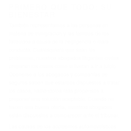
conducción
4. Usted tiene derecho de hacer un reclamo por
sus lesiones aunque no tenga seguro para su
auto.
5. Podemos atenderte en su propio casa, por
teléfono o en nuestra oficina en Wasco
6. Las consultas están gratis; solo nos paga
cuando ganamos su caso
PRIMERO QUE TODO: SU
BIENESTAR
También representamos a las personas en
materia de inmigración y las familias de los
fallecidos a causa de la negligencia o mala
conducta. Cualesquiera que sean los