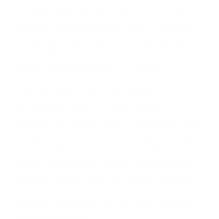
El factor principal que un abogado de lesiones
personales debe determinar, es si el conductor
del vehículo estaba en falta y en qué medida al
momento del accidente. Otros factores que
pueden contribuir a provocar un accidente son
señales de tránsito con visibilidad obstruida,
faltas de atención, fatiga o distracciones del
conductor como el uso del teléfono celular o el
GPS, mal estado de la carretera o condiciones
climáticas desfavorables. Nuestros expertos
abogados de accidentes en Wasco, revisarán
exhaustivamente todos los factores que están
involucrados en su caso para que la justicia le
otorgue la compensación que merece.
CHOCAR ES NORMAL