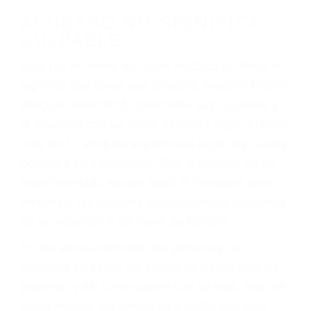
darse cuenta de que tan peligrosas pueden ser
nuestras carreteras! Cualquiera que sea la
causa del accidente, ¡nosotros podemos ayudar!
Cuando una persona se sienta detrás del
volante, nos debe a cada uno de nosotros la
obligación de manejar responsablemente. Si
otro conductor causa un accidente y le causa
daños a usted o a su propiedad, tiene que
hacerse responsable.
ACUSADO NO SIGNIFICA
CULPABLE
Sólo por el hecho de haber recibido un ticket no
significa que usted sea culpable. Nuestro trafico
abogado describirá claramente sus opciones y
le proveerá con su mejor asesoría legal. Él tiene