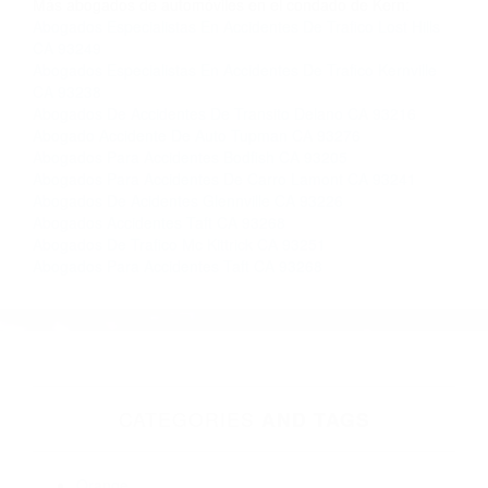
Contacto. Ofrecemos consultas iniciales
gratuitas en Wasco CA y sus alrededores, y en
todo el estado de California. ¡No Pagará un
Centavo a Menos que Obtenga una
Indemnización! Contáctenos hoy mismo para
saber si está capacitado para iniciar una
demanda judicial.
Accidentes De Caros California
Demanda Por Choque
California
Más abogados de automóviles en el condado de Kern:
Abogados Especialistas En Accidentes De Trafico Lost Hills
CA 93249
Abogados Especialistas En Accidentes De Trafico Kernville
CA 93238
Abogados De Accidentes De Transito Delano CA 93216
Abogado Accidente De Auto Tupman CA 93276
Abogados Para Accidentes Bodfish CA 93205
Abogados Para Accidentes De Carro Lamont CA 93241
Abogados De Acidentes Glennville CA 93226