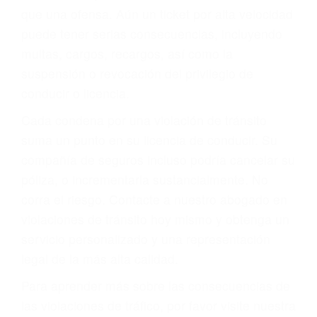
más de 17 años de experiencia legal, los cuales
pondrá a su disposición. Con el soporte de su
experimentado equipo legal, él trabajará para
minimizar las posibles consecuencias negativas
de su violación a las leyes de tránsito.
En los años anteriores, las personas no
dudaban en pagar los tickets de tráfico que les
pusieran y así continuaban con su vida. Hoy, de
todos modos, los tickets de tránsito son más
que una ofensa. Aún un ticket por alta velocidad
puede tener serias consecuencias, incluyendo
multas, cargos, recargos, así como la
suspensión o revocación del privilegio de
conducir o licencia.
Cada condena por una violación de tránsito