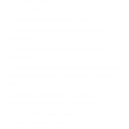
Es triste pero cierto, si usted conduce un
automóvil en nuestras calles y carreteras, tarde
o temprano va a tener un accidente. No importa
qué tan cuidadoso sea, cuando usted conduce,
siempre habrá alguien que no está prestando
atención y puede causar un terrible accidente
automovilístico. Esto es muy factible si usted
conduce regularmente en una de las grandes
ciudades de Wasco.
6 PUNTOS IMPORTANTES
1. No es necesario que hable Ingles
2. No es necesario que sea documentado o
ciudadano
3. No importa si tiene un pase/licencia de