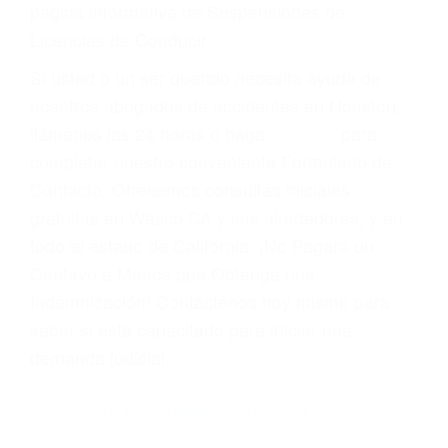
suma un punto en su licencia de conducir. Su
compañía de seguros incluso podría cancelar su
póliza, o incrementarla sustancialmente. No
corra el riesgo. Contacte a nuestro abogado en
violaciones de tránsito hoy mismo y obtenga un
servicio personalizado y una representación
legal de la más alta calidad.
Para aprender más sobre las consecuencias de
las violaciones de tráfico, por favor visite nuestra
página informativa de Suspensiones de
Licencias de Conducir.
Si usted o un ser querido necesita ayuda de
nosotros abogados de accidentes en Houston,
llámenos las 24 horas o haga
clic aquí
para
completar nuestro conveniente Formulario de