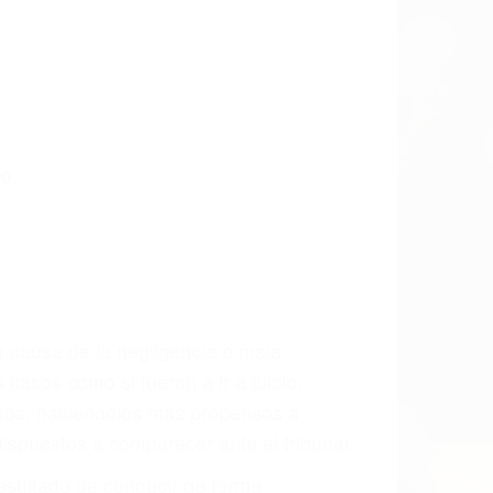
 las últimas consecuencias para que
CCIDENTE
dos Especialistas En Accidentes De
izada. Lucharemos incansablemente para
e ingresos actuales y/o a futuro y para