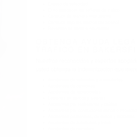
BY
(855) 403-8675 
ABOGADOS ESPEC
Pare
A
D