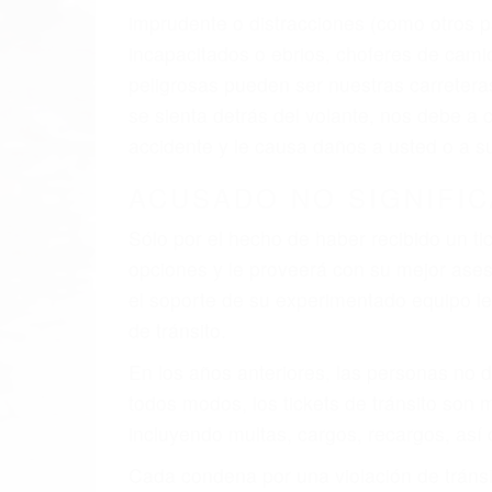
El factor principal que un abogado de les
al momento del accidente. Otros factores 
faltas de atención, fatiga o distracciones
climáticas desfavorables. Nuestros exper
están involucrados en su caso para que l
CHOCAR ES NORMAL
Es triste pero cierto, si usted conduce u
qué tan cuidadoso sea, cuando usted con
accidente automovilístico. Esto es muy f
6 PUNTOS IMPORTANTES
1. No es necesario que hable Ingles
2. No es necesario que sea documentad
3. No importa si tiene un pase/licencia d