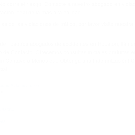
amo por sus lesiones aunque no tenga seguro para su aut
por teléfono o en nuestra oficina en Bakersfield
 paga cuando ganamos su caso
SU BIENESTAR
materia de inmigración y las familias de los fallecidos 
emas, nuestros abogados litigantes civiles preparan los 
 seguros saben que estamos dispuestos a tratar los ca
 no hacen una buena oferta, nuestros abogados están di
ticos varían. Lo más común es que los choques son el r
asajeros en el auto, hablar o enviar mensajes de texto
ones cansados o partes defectuosas a la lista de posibil
as! Cualquiera que sea la causa del accidente, ¡nosotr
 cada uno de nosotros la obligación de manejar responsa
u propiedad, tiene que hacerse responsable.