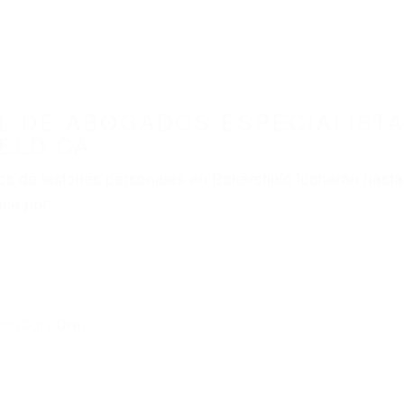
ABOGADOS ACCIDENTES DE AUTOMOVI
IALISTAS EN ACCIDENTES DE TRAFICO BAKER
nt category
BOGADOS ESPECIALISTAS
E TRAFICO BAKERSFIELD 