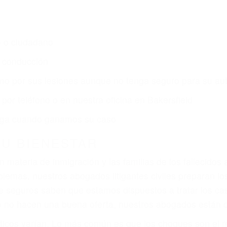
ELD CA
s de lesiones personales en Bakersfield lucharán hasta
ce por:
dos (DUI y DWI)
ZACIÓN QUE MERECE POR SU A
ya sufrido, usted encontrará en nuestro Bufete de Aboga
presentación legal y una comprensiva atención personal
rece por sus lesiones, gastos médicos futuros, pérdida d