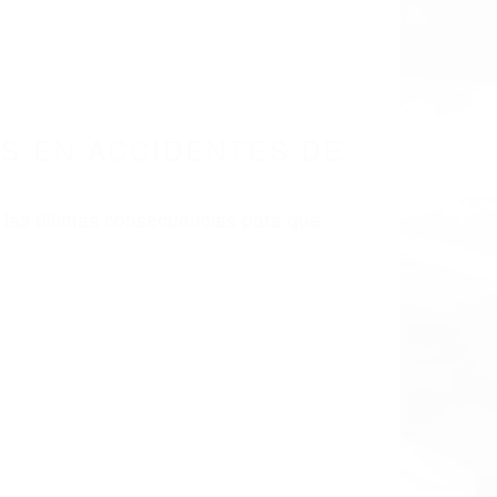
LISMO EN CALIFORNIA
SFIELD CA 93380
 EN ACCIDENTES
CA 93380