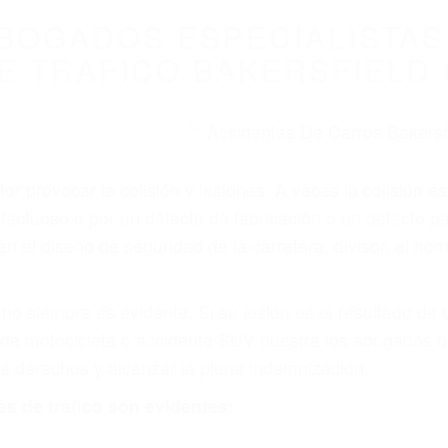
WELCOME TO
8675 Abogados Ac
ovilismo En Cali