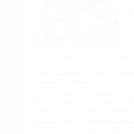
(855) 403-
Autom