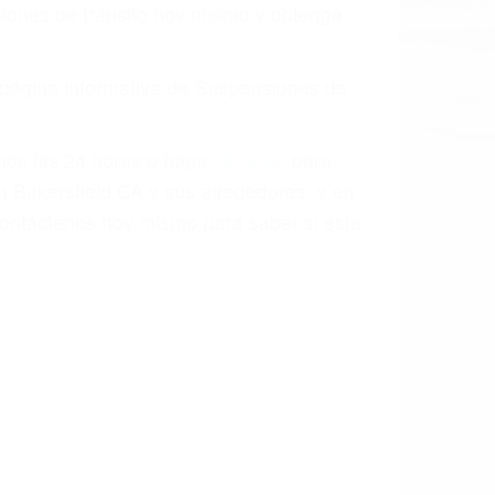
o.
a causa de la negligencia o mala
casos como si fueran a ir a juicio.
sos, haciéndolos más propensos a
spuestos a comparecer ante el tribunal.
esultado de conducir de forma
 mientras conduce). Agregue conductores
idades ¡y podrá darse cuenta de que tan
os podemos ayudar! Cuando una persona
blemente. Si otro conductor causa un