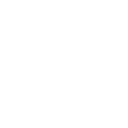
4. Usted tiene derecho de hacer un recl
5. Podemos atenderte en su propio casa, 
6. Las consultas están gratis; solo nos
PRIMERO QUE TODO: 
También representamos a las personas en 
conducta. Cualesquiera que sean los probl
Oponerse a los abogados y compañías de
proponer una solución aceptable. Cuando
Las causas de los accidentes automovilís
imprudente o distracciones (como otros p
incapacitados o ebrios, choferes de cami
peligrosas pueden ser nuestras carreter
se sienta detrás del volante, nos debe a
accidente y le causa daños a usted o a s