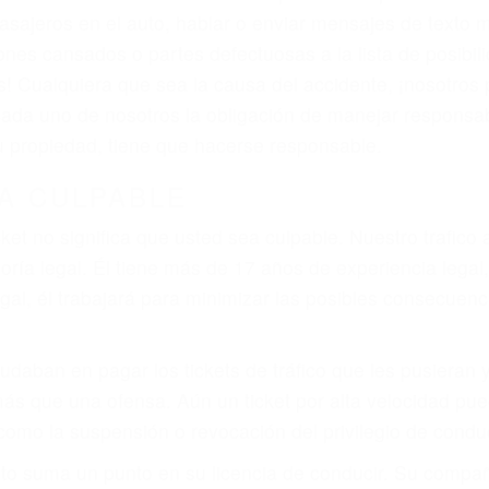
iones personales debe determinar, es si el conductor de
que pueden contribuir a provocar un accidente son señale
 del conductor como el uso del teléfono celular o el GPS
tos abogados de accidentes en Bakersfield, revisarán e
a justicia le otorgue la compensación que merece.
n automóvil en nuestras calles y carreteras, tarde o temp
duce, siempre habrá alguien que no está prestando aten
actible si usted conduce regularmente en una de las gra
o o ciudadano
e conducción