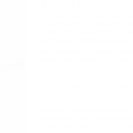
A veces los errores de más de un conducto
de motor en Bakersfield CA: un diseño de
veces el accidente es causado por fallas 
pobres o la iluminación.
La causa exacta de un accidente de auto 
camión, accidente de autobús, accidente
respuestas que necesita para proteger su
Algunas de las causas de los accidente
Envío de mensajes de texto al conducir
Exceso de velocidad
El no obedecer las señales de tráfico
Conducir de manera imprudente
Conducir bajo los efectos del alcohol
Reventón de llanta o neumático
OBTENGA AYUDA LEGA