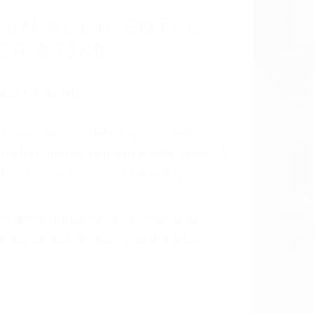
cidentes De
fornia