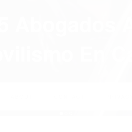
75 Abogados 
ilismo En Ca
ABOUT
CONTACT
PRIVAC