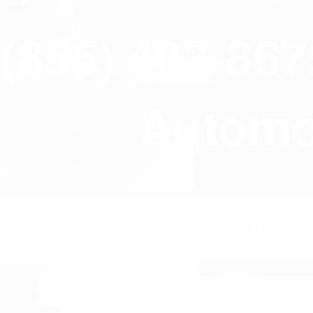
close
(855) 403-86
Automov
HOME