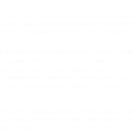
r provocar la colisión y lesiones. A veces la colisión es
fectuoso o por un defecto de fabricación o un defecto p
en el diseño de seguridad de la carretera, divisor, el ho
no siempre es evidente. Si su lesión es el resultado de
 de motocicleta o accidente SUV nuestra los abogados d
s derechos y alcanzar la plena indemnización.
s de tráfico son evidentes:
L DE ABOGADOS ESPECIALISTA