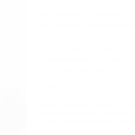
TRAFICO EN BAKERSFI
Nuestros reconocidos y expertos abogado
usted obtenga la indemnización que mere
Accidentes de vehículos y automóviles
Accidentes de camiones
Accidentes de motocicletas
Lesiones en barcos y aviones
Accidentes por resbalones y caídas
Accidentes por conductores ebrios o intoxica
Accidentes peatonales, de motos y bicicletas
Accidentes de autobuses y trene
Accidentes de carretera
OBTENGA LA INDEMNI
Sin importar el tipo de accidente que ha
Trafico en Bakersfield, una agresiva re
que usted reciba la indemnización que me
resarcir su dolor y sufrimiento emocional.