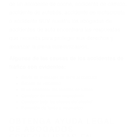
vehículo de motor en Delano CA: un diseño
defectuoso o por un defecto de fabricación o un
defecto parte tal como un neumático
defectuoso. A veces el accidente es causado
por fallas en el diseño de seguridad de la
carretera, divisor, el hombro, la señalización de
barandas o pobres o la iluminación.
La causa exacta de un accidente de auto no
siempre es evidente. Si su lesión es el resultado
de un accidente de coche, accidente de camión,
accidente de autobús, accidente de motocicleta
o accidente SUV nuestra los abogados de
accidentes de auto encontrará las respuestas
que necesita para proteger sus derechos y
alcanzar la plena indemnización.