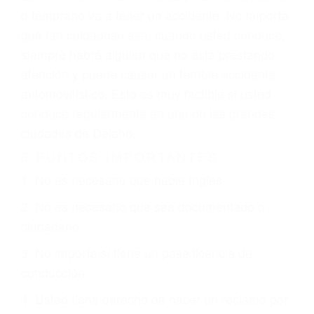
GPS, mal estado de la carretera o condiciones
climáticas desfavorables. Nuestros expertos
abogados de accidentes en Delano, revisarán
exhaustivamente todos los factores que están
involucrados en su caso para que la justicia le
otorgue la compensación que merece.
CHOCAR ES NORMAL
Es triste pero cierto, si usted conduce un
automóvil en nuestras calles y carreteras, tarde
o temprano va a tener un accidente. No importa
qué tan cuidadoso sea, cuando usted conduce,
siempre habrá alguien que no está prestando
atención y puede causar un terrible accidente
automovilístico. Esto es muy factible si usted
conduce regularmente en una de las grandes