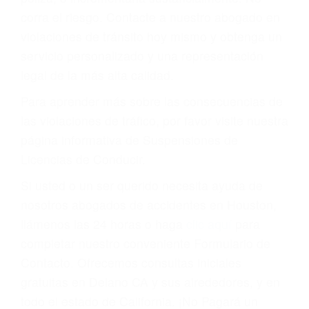
que una ofensa. Aún un ticket por alta velocidad
puede tener serias consecuencias, incluyendo
multas, cargos, recargos, así como la
suspensión o revocación del privilegio de
conducir o licencia.
Cada condena por una violación de tránsito
suma un punto en su licencia de conducir. Su
compañía de seguros incluso podría cancelar su
póliza, o incrementarla sustancialmente. No
corra el riesgo. Contacte a nuestro abogado en
violaciones de tránsito hoy mismo y obtenga un
servicio personalizado y una representación
legal de la más alta calidad.
Para aprender más sobre las consecuencias de
las violaciones de tráfico, por favor visite nuestra