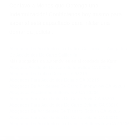
página informativa de Suspensiones de
Licencias de Conducir.
Si usted o un ser querido necesita ayuda de
nosotros abogados de accidentes en Houston,
llámenos las 24 horas o haga
clic aquí
para
completar nuestro conveniente Formulario de
Contacto. Ofrecemos consultas iniciales
gratuitas en Delano CA y sus alrededores, y en
todo el estado de California. ¡No Pagará un
Centavo a Menos que Obtenga una
Indemnización! Contáctenos hoy mismo para
saber si está capacitado para iniciar una
demanda judicial.
Abogados De Accidentes De Trafico California
Abogados
De Accidentes De Carro California