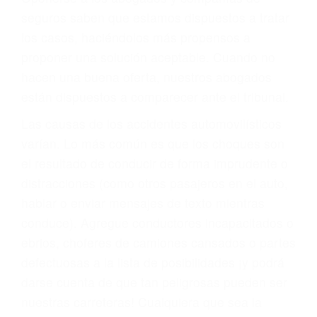
PRIMERO QUE TODO: SU
BIENESTAR
También representamos a las personas en
materia de inmigración y las familias de los
fallecidos a causa de la negligencia o mala
conducta. Cualesquiera que sean los
problemas, nuestros abogados litigantes civiles
preparan los casos como si fueran a ir a juicio.
Oponerse a los abogados y compañías de
seguros saben que estamos dispuestos a tratar
los casos, haciéndolos más propensos a
proponer una solución aceptable. Cuando no
hacen una buena oferta, nuestros abogados
están dispuestos a comparecer ante el tribunal.
Las causas de los accidentes automovilísticos