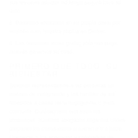
ciudades de Delano.
6 PUNTOS IMPORTANTES
1. No es necesario que hable Ingles
2. No es necesario que sea documentado o
ciudadano
3. No importa si tiene un pase/licencia de
conducción
4. Usted tiene derecho de hacer un reclamo por
sus lesiones aunque no tenga seguro para su
auto.
5. Podemos atenderte en su propio casa, por
teléfono o en nuestra oficina en Delano
6. Las consultas están gratis; solo nos paga
cuando ganamos su caso