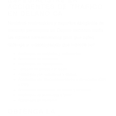
Algunas de las causas de los accidentes de
tráfico son evidentes:
Envío de mensajes de texto al conducir
Exceso de velocidad
El no obedecer las señales de tráfico
Conducir de manera imprudente
Conducir bajo los efectos del alcohol
Reventón de llanta o neumático
OBTENGA AYUDA LEGAL
DE ABOGADOS
ESPECIALISTAS EN
ACCIDENTES DE TRAFICO
EN DELANO CA
Nuestros reconocidos y expertos abogados de
lesiones personales en Delano lucharán hasta
las últimas consecuencias para que usted
obtenga la indemnización que merece por: