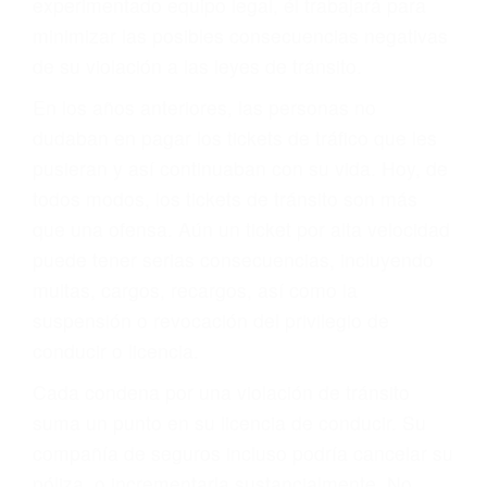
ACUSADO NO SIGNIFICA
CULPABLE
Sólo por el hecho de haber recibido un ticket no
significa que usted sea culpable. Nuestro trafico
abogado describirá claramente sus opciones y
le proveerá con su mejor asesoría legal. Él tiene
más de 17 años de experiencia legal, los cuales
pondrá a su disposición. Con el soporte de su
experimentado equipo legal, él trabajará para
minimizar las posibles consecuencias negativas
de su violación a las leyes de tránsito.
En los años anteriores, las personas no
dudaban en pagar los tickets de tráfico que les
pusieran y así continuaban con su vida. Hoy, de
todos modos, los tickets de tránsito son más