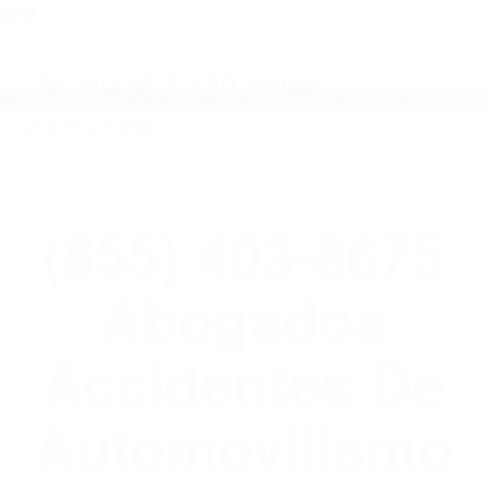
close
Toggl
naviga
(855) 403-8675 ABOGADOS
ACCIDENTES DE AUTOMOVILISMO EN
CALIFORNIA
WELCOME TO