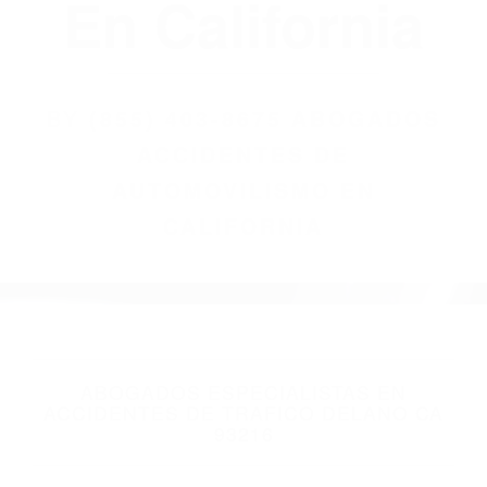
(855) 403-8675
Abogados
Accidentes De
Automovilismo
En California
BY
(855) 403-8675 ABOGADOS
ACCIDENTES DE
AUTOMOVILISMO EN