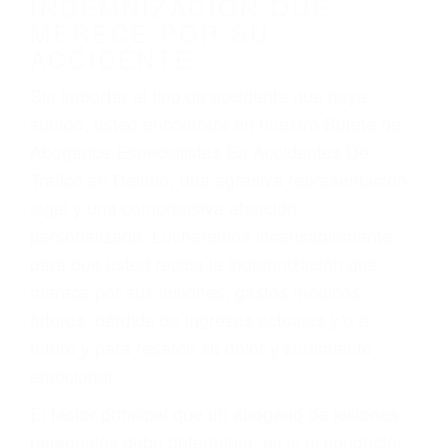
Accidentes de vehículos y automóviles
Accidentes de camiones
Accidentes de motocicletas
Lesiones en barcos y aviones
Accidentes por resbalones y caídas
Accidentes por conductores ebrios o intoxicados (DUI
y DWI)
Accidentes peatonales, de motos y bicicletas
Accidentes de autobuses y trene
Accidentes de carretera
OBTENGA LA
INDEMNIZACIÓN QUE
MERECE POR SU
ACCIDENTE
Sin importar el tipo de accidente que haya
sufrido, usted encontrará en nuestro Bufete de
Abogados Especialistas En Accidentes De
Trafico en Delano, una agresiva representación