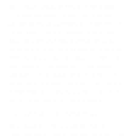
legal y una comprensiva atención
personalizada. Lucharemos incansablemente
para que usted reciba la indemnización que
merece por sus lesiones, gastos médicos
futuros, pérdida de ingresos actuales y/o a
futuro y para resarcir su dolor y sufrimiento
emocional.
El factor principal que un abogado de lesiones
personales debe determinar, es si el conductor
del vehículo estaba en falta y en qué medida al
momento del accidente. Otros factores que
pueden contribuir a provocar un accidente son
señales de tránsito con visibilidad obstruida,
faltas de atención, fatiga o distracciones del
conductor como el uso del teléfono celular o el