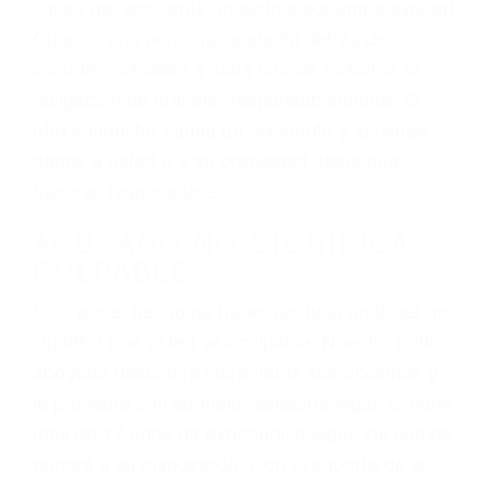
varían. Lo más común es que los choques son
el resultado de conducir de forma imprudente o
distracciones (como otros pasajeros en el auto,
hablar o enviar mensajes de texto mientras
conduce). Agregue conductores incapacitados o
ebrios, choferes de camiones cansados o partes
defectuosas a la lista de posibilidades ¡y podrá
darse cuenta de que tan peligrosas pueden ser
nuestras carreteras! Cualquiera que sea la
causa del accidente, ¡nosotros podemos ayudar!
Cuando una persona se sienta detrás del
volante, nos debe a cada uno de nosotros la
obligación de manejar responsablemente. Si
otro conductor causa un accidente y le causa
daños a usted o a su propiedad, tiene que
hacerse responsable.