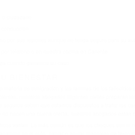
s de lesiones personales en Caliente lucharán hasta la
r:
dos (DUI y DWI)
ZACIÓN QUE MERECE POR SU A
ya sufrido, usted encontrará en nuestro Bufete de Aboga
prensiva atención personalizada. Lucharemos incansable
, gastos médicos futuros, pérdida de ingresos actuales y
iones personales debe determinar, es si el conductor de