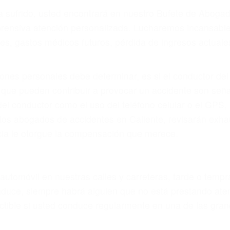
r provocar la colisión y lesiones. A veces la colisión es
tuoso o por un defecto de fabricación o un defecto part
en el diseño de seguridad de la carretera, divisor, el ho
no siempre es evidente. Si su lesión es el resultado de
 de motocicleta o accidente SUV nuestra los abogados d
s derechos y alcanzar la plena indemnización.
s de tráfico son evidentes:
L DE ABOGADOS PARA ACCIDEN