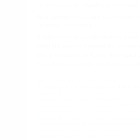
5. Podemos atenderte en su propio casa, 
6. Las consultas están gratis; solo nos
PRIMERO QUE TODO: 
También representamos a las personas en 
conducta. Cualesquiera que sean los probl
Oponerse a los abogados y compañías de
proponer una solución aceptable. Cuando
Las causas de los accidentes automovilís
imprudente o distracciones (como otros p
incapacitados o ebrios, choferes de cami
peligrosas pueden ser nuestras carreter
se sienta detrás del volante, nos debe a
accidente y le causa daños a usted o a s
ACUSADO NO SIGNIFIC