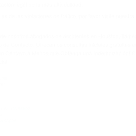
por teléfono o en nuestra oficina en Caliente
 paga cuando ganamos su caso
SU BIENESTAR
materia de inmigración y las familias de los fallecidos 
emas, nuestros abogados litigantes civiles preparan los 
 seguros saben que estamos dispuestos a tratar los ca
 no hacen una buena oferta, nuestros abogados están di
ticos varían. Lo más común es que los choques son el r
asajeros en el auto, hablar o enviar mensajes de texto
ones cansados o partes defectuosas a la lista de posibil
as! Cualquiera que sea la causa del accidente, ¡nosotr
 cada uno de nosotros la obligación de manejar responsa
u propiedad, tiene que hacerse responsable.
A CULPABLE