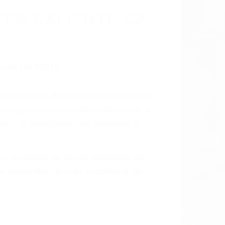
cidentes De
fornia