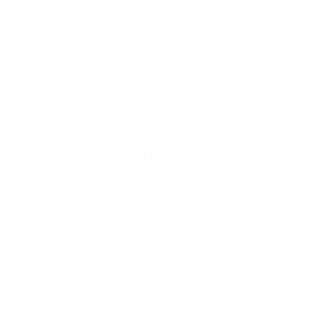
WELCOME TO
8675 Abogados Ac
ovilismo En Cali