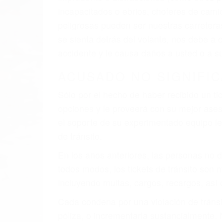
al momento del accidente. Otros factores 
faltas de atención, fatiga o distracciones
climáticas desfavorables. Nuestros exper
involucrados en su caso para que la just
CHOCAR ES NORMAL
Es triste pero cierto, si usted conduce u
qué tan cuidadoso sea, cuando usted con
accidente automovilístico. Esto es muy f
6 PUNTOS IMPORTANTES
1. No es necesario que hable Ingles
2. No es necesario que sea documentad
3. No importa si tiene un pase/licencia d
4. Usted tiene derecho de hacer un recl