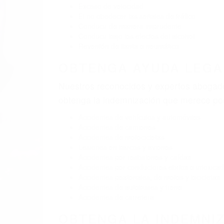
BY
(855) 403-8675 
A
Pare
A
9