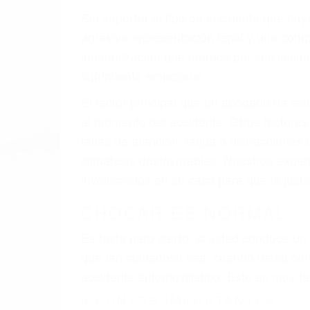
A veces los errores de más de un conducto
de motor en Caliente CA: un diseño defec
veces el accidente es causado por fallas 
pobres o la iluminación.
La causa exacta de un accidente de auto 
camión, accidente de autobús, accidente
respuestas que necesita para proteger su
Algunas de las causas de los accidente
Envío de mensajes de texto al conducir
Exceso de velocidad
El no obedecer las señales de tráfico
Conducir de manera imprudente
Conducir bajo los efectos del alcohol
Reventón de llanta o neumático
OBTENGA AYUDA LEGA