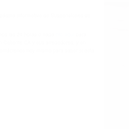
a causa de la negligencia o mala
casos como si fueran a ir a juicio.
sos, haciéndolos más propensos a
spuestos a comparecer ante el tribunal.
esultado de conducir de forma
 mientras conduce). Agregue conductores
idades ¡y podrá darse cuenta de que tan
os podemos ayudar! Cuando una persona
blemente. Si otro conductor causa un