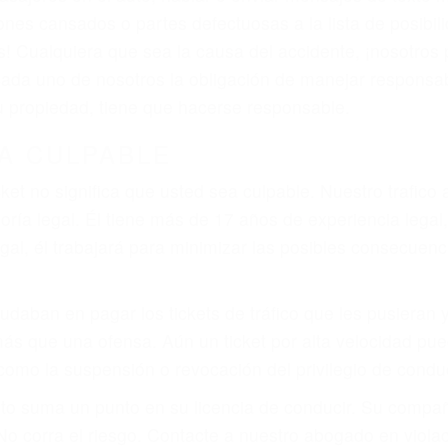
que pueden contribuir a provocar un accidente son señale
 del conductor como el uso del teléfono celular o el GPS
tos abogados de accidentes en Caliente, revisarán exha
icia le otorgue la compensación que merece.
n automóvil en nuestras calles y carreteras, tarde o temp
duce, siempre habrá alguien que no está prestando aten
actible si usted conduce regularmente en una de las gra
o o ciudadano
e conducción
amo por sus lesiones aunque no tenga seguro para su aut