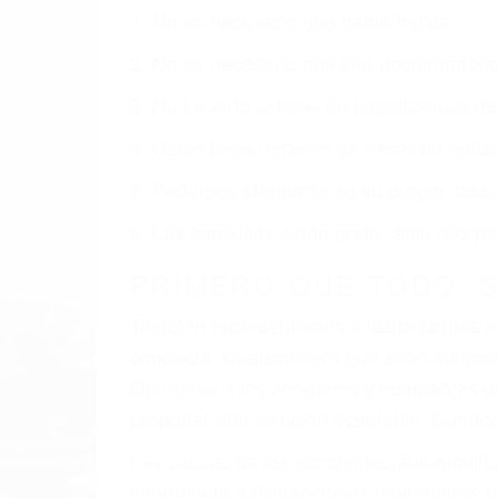
Nuestros reconocidos y expertos abogado
obtenga la indemnización que merece po
Accidentes de vehículos y automóviles
Accidentes de camiones
Accidentes de motocicletas
Lesiones en barcos y aviones
Accidentes por resbalones y caídas
Accidentes por conductores ebrios o intoxica
Accidentes peatonales, de motos y bicicletas
Accidentes de autobuses y trene
Accidentes de carretera
OBTENGA LA INDEMNI
Sin importar el tipo de accidente que ha
agresiva representación legal y una com
indemnización que merece por sus lesiones
sufrimiento emocional.
El factor principal que un abogado de les