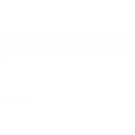
ABOGADOS ACCIDENTES DE AUTOMOVI
BOGADOS PARA ACCIDENTES CALIENTE CA 935
nt category
BOGADOS PARA ACCIDENT
3518