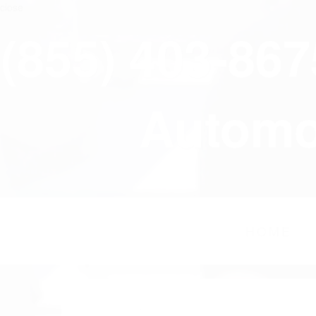
close
(855) 403-86
Automov
HOME