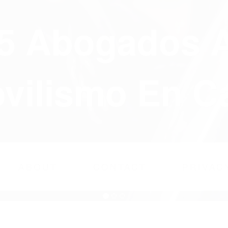
75 Abogados 
ilismo En Ca
ABOUT
CONTACT
PRIVAC