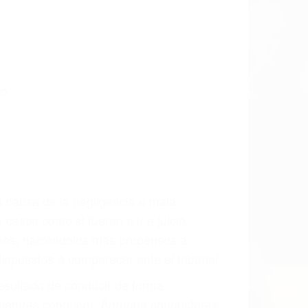
s últimas consecuencias para que usted
CCIDENTE
dos Para Accidentes en Caliente, una
mente para que usted reciba la
/o a futuro y para resarcir su dolor y
l vehículo estaba en falta y en qué medida