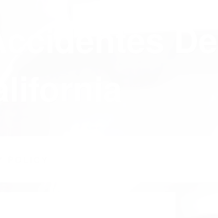
Accidentes De
lifornia
Y POLICY