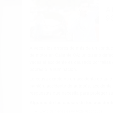
(855) 403-
Autom