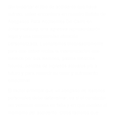
Lesiones en barcos y aviones
Accidentes por resbalones y caídas
Accidentes por conductores ebrios o intoxicados (DUI
y DWI)
Accidentes peatonales, de motos y bicicletas
Accidentes de autobuses y trene
Accidentes de carretera
OBTENGA LA
INDEMNIZACIÓN QUE
MERECE POR SU
ACCIDENTE
Sin importar el tipo de accidente que haya
sufrido, usted encontrará en nuestro Bufete de
Abogados Para Accidentes De Carro en
Johannesburg, una agresiva representación
legal y una comprensiva atención
personalizada. Lucharemos incansablemente