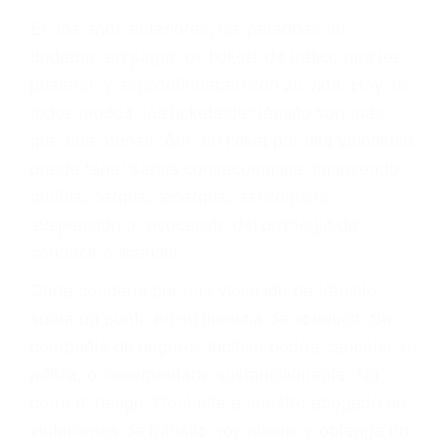
Sólo por el hecho de haber recibido un ticket no
significa que usted sea culpable. Nuestro trafico
abogado describirá claramente sus opciones y
le proveerá con su mejor asesoría legal. Él tiene
más de 17 años de experiencia legal, los cuales
pondrá a su disposición. Con el soporte de su
experimentado equipo legal, él trabajará para
minimizar las posibles consecuencias negativas
de su violación a las leyes de tránsito.
En los años anteriores, las personas no
dudaban en pagar los tickets de tráfico que les
pusieran y así continuaban con su vida. Hoy, de
todos modos, los tickets de tránsito son más
que una ofensa. Aún un ticket por alta velocidad
puede tener serias consecuencias, incluyendo