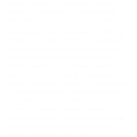
También representamos a las personas en
materia de inmigración y las familias de los
fallecidos a causa de la negligencia o mala
conducta. Cualesquiera que sean los
problemas, nuestros abogados litigantes civiles
preparan los casos como si fueran a ir a juicio.
Oponerse a los abogados y compañías de
seguros saben que estamos dispuestos a tratar
los casos, haciéndolos más propensos a
proponer una solución aceptable. Cuando no
hacen una buena oferta, nuestros abogados
están dispuestos a comparecer ante el tribunal.
Las causas de los accidentes automovilísticos
varían. Lo más común es que los choques son
el resultado de conducir de forma imprudente o
distracciones (como otros pasajeros en el auto,