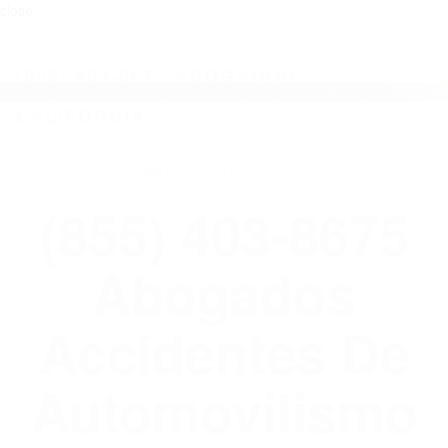
close
Toggl
naviga
(855) 403-8675 ABOGADOS
ACCIDENTES DE AUTOMOVILISMO EN
CALIFORNIA
WELCOME TO