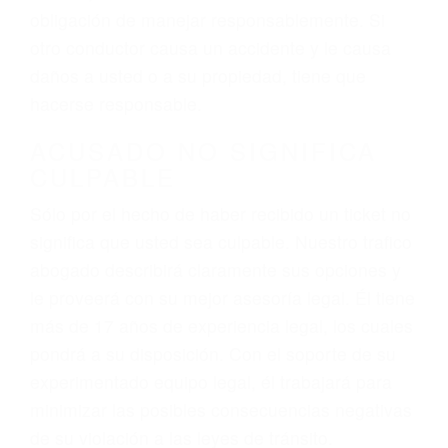
hablar o enviar mensajes de texto mientras
conduce). Agregue conductores incapacitados o
ebrios, choferes de camiones cansados o partes
defectuosas a la lista de posibilidades ¡y podrá
darse cuenta de que tan peligrosas pueden ser
nuestras carreteras! Cualquiera que sea la
causa del accidente, ¡nosotros podemos ayudar!
Cuando una persona se sienta detrás del
volante, nos debe a cada uno de nosotros la
obligación de manejar responsablemente. Si
otro conductor causa un accidente y le causa
daños a usted o a su propiedad, tiene que
hacerse responsable.
ACUSADO NO SIGNIFICA
CULPABLE