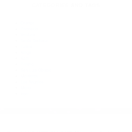
Abogados De Accidentes De Transito Edwards CA 93523
Abogados De Acidentes Bakersfield CA 93390
Abogados De Trafico Glennville CA 93226
Abogados Para Accidentes Bakersfield CA 93390
Abogados Para Accidentes Bakersfield CA 93308
Abogados De Accidentes De Carro Bakersfield CA 93382
Abogados De Accidentes De Carro Weldon CA 93283
CATEGORIES
AND TAGS
Orange
Riverside
Ventura
Santa Barbara
Tulare
Kings