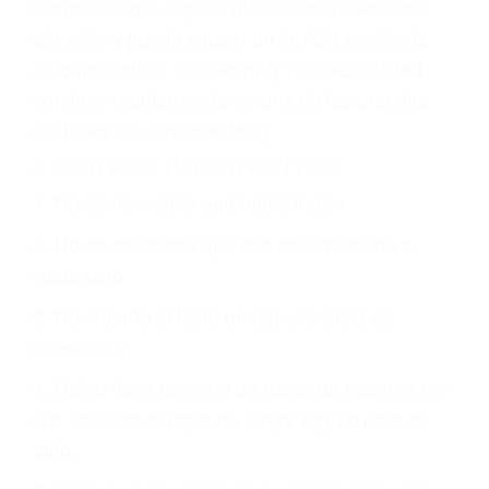
revisarán exhaustivamente todos los factores
que están involucrados en su caso para que la
justicia le otorgue la compensación que merece.
CHOCAR ES NORMAL
Es triste pero cierto, si usted conduce un
automóvil en nuestras calles y carreteras, tarde
o temprano va a tener un accidente. No importa
qué tan cuidadoso sea, cuando usted conduce,
siempre habrá alguien que no está prestando
atención y puede causar un terrible accidente
automovilístico. Esto es muy factible si usted
conduce regularmente en una de las grandes
ciudades de Johannesburg.
6 PUNTOS IMPORTANTES
1. No es necesario que hable Ingles