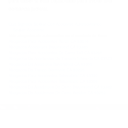
Si usted o un ser querido necesita ayuda de
nosotros abogados de accidentes en Houston,
llámenos las 24 horas o haga
clic aquí
para
completar nuestro conveniente Formulario de
Contacto. Ofrecemos consultas iniciales
gratuitas en Johannesburg CA y sus
alrededores, y en todo el estado de California.
¡No Pagará un Centavo a Menos que Obtenga
una Indemnización! Contáctenos hoy mismo
para saber si está capacitado para iniciar una
demanda judicial.
Que Significa So�ar Con Accidente Automovilistico
So�ar Accidente
Más abogados de automóviles en el condado de Kern:
Abogados Para Accidentes Boron CA 93516
Abogados Accidentes Bakersfield CA 93385
Abogados Para Accidentes De Carro Taft CA 93268