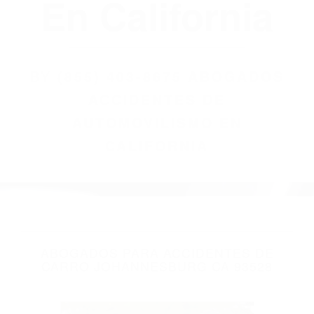
(855) 403-8675
Abogados
Accidentes De
Automovilismo
En California
BY
(855) 403-8675 ABOGADOS
ACCIDENTES DE
AUTOMOVILISMO EN