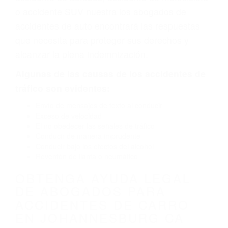
fabricación o un defecto parte tal como un
neumático defectuoso. A veces el accidente es
causado por fallas en el diseño de seguridad de
la carretera, divisor, el hombro, la señalización
de barandas o pobres o la iluminación.
La causa exacta de un accidente de auto no
siempre es evidente. Si su lesión es el resultado
de un accidente de coche, accidente de camión,
accidente de autobús, accidente de motocicleta
o accidente SUV nuestra los abogados de
accidentes de auto encontrará las respuestas
que necesita para proteger sus derechos y
alcanzar la plena indemnización.
Algunas de las causas de los accidentes de
tráfico son evidentes: