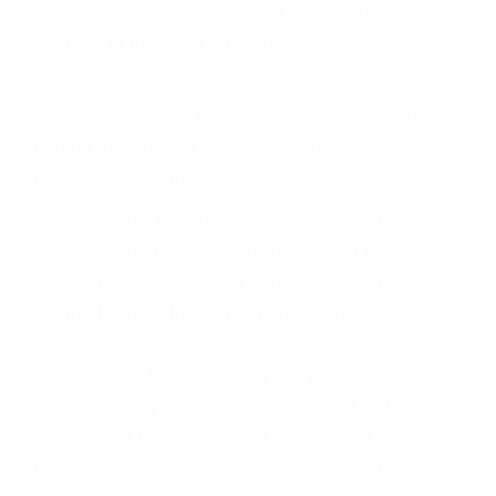
multas, cargos, recargos, así como la
suspensión o revocación del privilegio de
conducir o licencia.
Cada condena por una violación de tránsito
suma un punto en su licencia de conducir. Su
compañía de seguros incluso podría cancelar su
póliza, o incrementarla sustancialmente. No
corra el riesgo. Contacte a nuestro abogado en
violaciones de tránsito hoy mismo y obtenga un
servicio personalizado y una representación
legal de la más alta calidad.
Para aprender más sobre las consecuencias de
las violaciones de tráfico, por favor visite nuestra
página informativa de Suspensiones de
Licencias de Conducir.