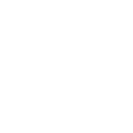
2. No es necesario que sea documentado o
ciudadano
3. No importa si tiene un pase/licencia de
conducción
4. Usted tiene derecho de hacer un reclamo por
sus lesiones aunque no tenga seguro para su
auto.
5. Podemos atenderte en su propio casa, por
teléfono o en nuestra oficina en Johannesburg
6. Las consultas están gratis; solo nos paga
cuando ganamos su caso
PRIMERO QUE TODO: SU
BIENESTAR