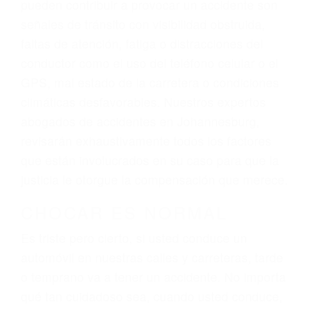
para que usted reciba la indemnización que
merece por sus lesiones, gastos médicos
futuros, pérdida de ingresos actuales y/o a
futuro y para resarcir su dolor y sufrimiento
emocional.
El factor principal que un abogado de lesiones
personales debe determinar, es si el conductor
del vehículo estaba en falta y en qué medida al
momento del accidente. Otros factores que
pueden contribuir a provocar un accidente son
señales de tránsito con visibilidad obstruida,
faltas de atención, fatiga o distracciones del
conductor como el uso del teléfono celular o el
GPS, mal estado de la carretera o condiciones
climáticas desfavorables. Nuestros expertos
abogados de accidentes en Johannesburg,