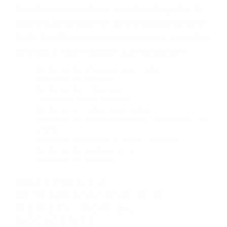
Envío de mensajes de texto al conducir
Exceso de velocidad
El no obedecer las señales de tráfico
Conducir de manera imprudente
Conducir bajo los efectos del alcohol
Reventón de llanta o neumático
OBTENGA AYUDA LEGAL
DE ABOGADOS PARA
ACCIDENTES DE CARRO
EN JOHANNESBURG CA
Nuestros reconocidos y expertos abogados de
lesiones personales en Johannesburg lucharán
hasta las últimas consecuencias para que usted
obtenga la indemnización que merece por:
Accidentes de vehículos y automóviles
Accidentes de camiones
Accidentes de motocicletas