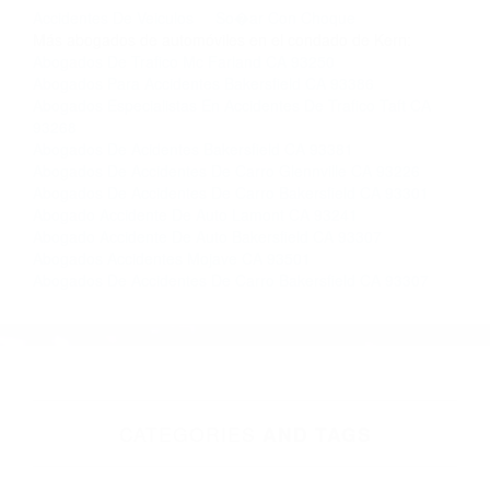
completar nuestro conveniente Formulario de
Contacto. Ofrecemos consultas iniciales
gratuitas en Edwards CA y sus alrededores, y
en todo el estado de California. ¡No Pagará un
Centavo a Menos que Obtenga una
Indemnización! Contáctenos hoy mismo para
saber si está capacitado para iniciar una
demanda judicial.
Accidentes De Veiculos
So�ar Con Choque
Más abogados de automóviles en el condado de Kern:
Abogados De Trafico Mc Farland CA 93250
Abogados Para Accidentes Bakersfield CA 93386
Abogados Especialistas En Accidentes De Trafico Taft CA
93268
Abogados De Acidentes Bakersfield CA 93381
Abogados De Accidentes De Carro Glennville CA 93226
Abogados De Accidentes De Carro Bakersfield CA 93301