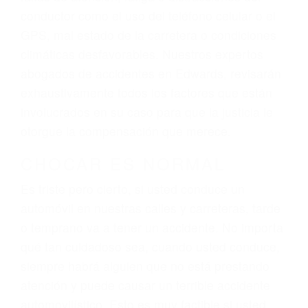
ingresos actuales y/o a futuro y para resarcir su
dolor y sufrimiento emocional.
El factor principal que un abogado de lesiones
personales debe determinar, es si el conductor
del vehículo estaba en falta y en qué medida al
momento del accidente. Otros factores que
pueden contribuir a provocar un accidente son
señales de tránsito con visibilidad obstruida,
faltas de atención, fatiga o distracciones del
conductor como el uso del teléfono celular o el
GPS, mal estado de la carretera o condiciones
climáticas desfavorables. Nuestros expertos
abogados de accidentes en Edwards, revisarán
exhaustivamente todos los factores que están
involucrados en su caso para que la justicia le