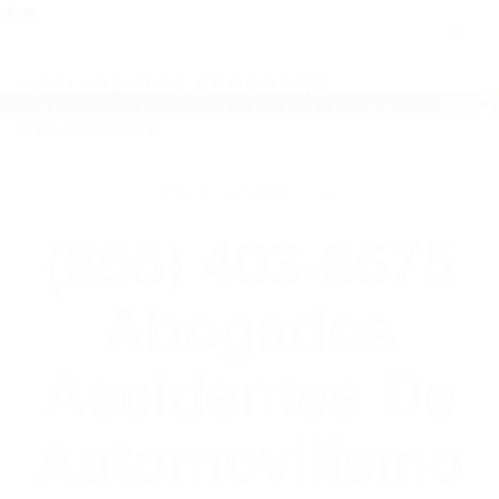
close
Toggl
naviga
(855) 403-8675 ABOGADOS
ACCIDENTES DE AUTOMOVILISMO EN
CALIFORNIA
WELCOME TO