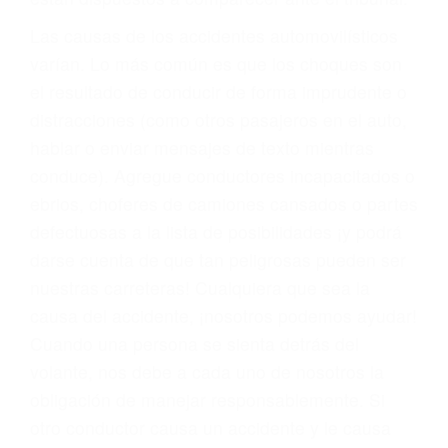
fallecidos a causa de la negligencia o mala
conducta. Cualesquiera que sean los
problemas, nuestros abogados litigantes civiles
preparan los casos como si fueran a ir a juicio.
Oponerse a los abogados y compañías de
seguros saben que estamos dispuestos a tratar
los casos, haciéndolos más propensos a
proponer una solución aceptable. Cuando no
hacen una buena oferta, nuestros abogados
están dispuestos a comparecer ante el tribunal.
Las causas de los accidentes automovilísticos
varían. Lo más común es que los choques son
el resultado de conducir de forma imprudente o
distracciones (como otros pasajeros en el auto,
hablar o enviar mensajes de texto mientras
conduce). Agregue conductores incapacitados o