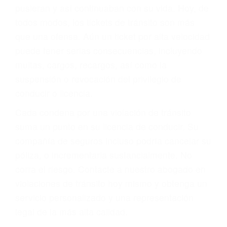
abogado describirá claramente sus opciones y
le proveerá con su mejor asesoría legal. Él tiene
más de 17 años de experiencia legal, los cuales
pondrá a su disposición. Con el soporte de su
experimentado equipo legal, él trabajará para
minimizar las posibles consecuencias negativas
de su violación a las leyes de tránsito.
En los años anteriores, las personas no
dudaban en pagar los tickets de tráfico que les
pusieran y así continuaban con su vida. Hoy, de
todos modos, los tickets de tránsito son más
que una ofensa. Aún un ticket por alta velocidad
puede tener serias consecuencias, incluyendo
multas, cargos, recargos, así como la
suspensión o revocación del privilegio de
conducir o licencia.