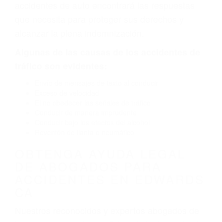
defectuoso. A veces el accidente es causado
por fallas en el diseño de seguridad de la
carretera, divisor, el hombro, la señalización de
barandas o pobres o la iluminación.
La causa exacta de un accidente de auto no
siempre es evidente. Si su lesión es el resultado
de un accidente de coche, accidente de camión,
accidente de autobús, accidente de motocicleta
o accidente SUV nuestra los abogados de
accidentes de auto encontrará las respuestas
que necesita para proteger sus derechos y
alcanzar la plena indemnización.
Algunas de las causas de los accidentes de
tráfico son evidentes:
Envío de mensajes de texto al conducir
Exceso de velocidad