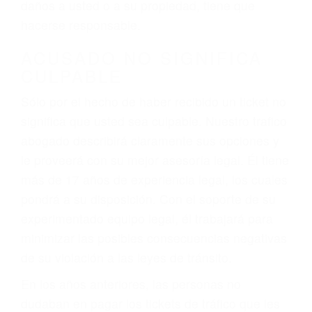
ebrios, choferes de camiones cansados o partes
defectuosas a la lista de posibilidades ¡y podrá
darse cuenta de que tan peligrosas pueden ser
nuestras carreteras! Cualquiera que sea la
causa del accidente, ¡nosotros podemos ayudar!
Cuando una persona se sienta detrás del
volante, nos debe a cada uno de nosotros la
obligación de manejar responsablemente. Si
otro conductor causa un accidente y le causa
daños a usted o a su propiedad, tiene que
hacerse responsable.
ACUSADO NO SIGNIFICA
CULPABLE
Sólo por el hecho de haber recibido un ticket no
significa que usted sea culpable. Nuestro trafico