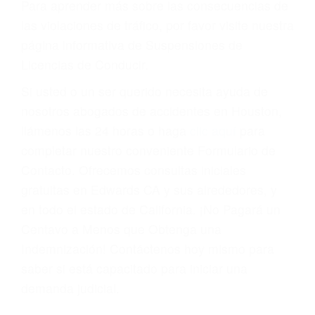
Cada condena por una violación de tránsito
suma un punto en su licencia de conducir. Su
compañía de seguros incluso podría cancelar su
póliza, o incrementarla sustancialmente. No
corra el riesgo. Contacte a nuestro abogado en
violaciones de tránsito hoy mismo y obtenga un
servicio personalizado y una representación
legal de la más alta calidad.
Para aprender más sobre las consecuencias de
las violaciones de tráfico, por favor visite nuestra
página informativa de Suspensiones de
Licencias de Conducir.
Si usted o un ser querido necesita ayuda de
nosotros abogados de accidentes en Houston,
llámenos las 24 horas o haga
clic aquí
para