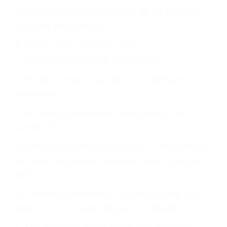
otorgue la compensación que merece.
CHOCAR ES NORMAL
Es triste pero cierto, si usted conduce un
automóvil en nuestras calles y carreteras, tarde
o temprano va a tener un accidente. No importa
qué tan cuidadoso sea, cuando usted conduce,
siempre habrá alguien que no está prestando
atención y puede causar un terrible accidente
automovilístico. Esto es muy factible si usted
conduce regularmente en una de las grandes
ciudades de Edwards.
6 PUNTOS IMPORTANTES
1. No es necesario que hable Ingles
2. No es necesario que sea documentado o
ciudadano