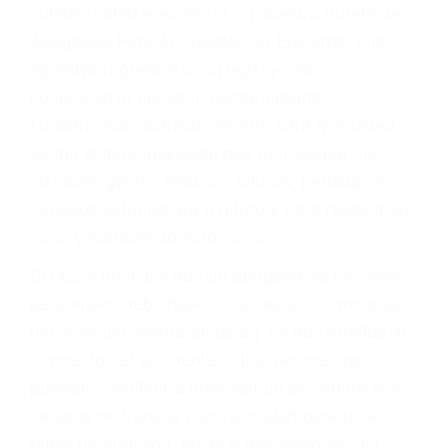
Accidentes por conductores ebrios o intoxicados (DUI
y DWI)
Accidentes peatonales, de motos y bicicletas
Accidentes de autobuses y trene
Accidentes de carretera
OBTENGA LA
INDEMNIZACIÓN QUE
MERECE POR SU
ACCIDENTE
Sin importar el tipo de accidente que haya
sufrido, usted encontrará en nuestro Bufete de
Abogados Para Accidentes en Edwards, una
agresiva representación legal y una
comprensiva atención personalizada.
Lucharemos incansablemente para que usted
reciba la indemnización que merece por sus
lesiones, gastos médicos futuros, pérdida de