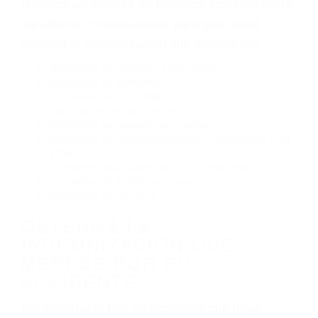
El no obedecer las señales de tráfico
Conducir de manera imprudente
Conducir bajo los efectos del alcohol
Reventón de llanta o neumático
OBTENGA AYUDA LEGAL
DE ABOGADOS PARA
ACCIDENTES EN EDWARDS
CA
Nuestros reconocidos y expertos abogados de
lesiones personales en Edwards lucharán hasta
las últimas consecuencias para que usted
obtenga la indemnización que merece por:
Accidentes de vehículos y automóviles
Accidentes de camiones
Accidentes de motocicletas
Lesiones en barcos y aviones
Accidentes por resbalones y caídas