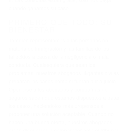
3. No importa si tiene un pase/licencia de
conducción
4. Usted tiene derecho de hacer un reclamo por
sus lesiones aunque no tenga seguro para su
auto.
5. Podemos atenderte en su propio casa, por
teléfono o en nuestra oficina en Edwards
6. Las consultas están gratis; solo nos paga
cuando ganamos su caso
PRIMERO QUE TODO: SU
BIENESTAR
También representamos a las personas en
materia de inmigración y las familias de los