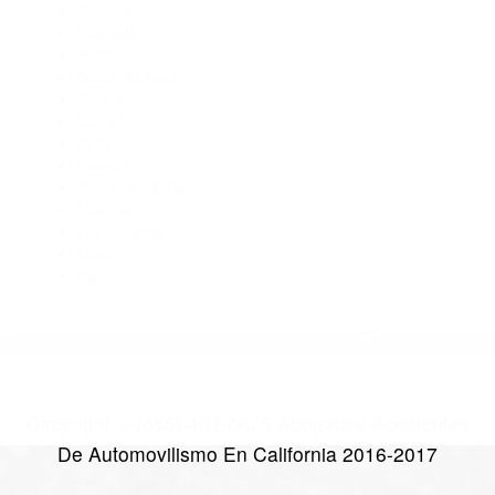
Abogado Accidente De Auto Lamont CA 93241
Abogado Accidente De Auto Bakersfield CA 93307
Abogados Accidentes Mojave CA 93501
Abogados De Accidentes De Carro Bakersfield CA 93307
CATEGORIES
AND TAGS
Orange
Riverside
Ventura
Santa Barbara
Tulare
Kings
Kern
Fresno
San Luis Obispo
Monterey