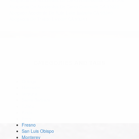
Abogados De Accidentes De Carro Buttonwillow CA 93206
Abogados De Accidentes De Carro Glennville CA 93226
Abogado Accidente De Auto Lake Isabella CA 93240
Abogados De Trafico Lamont CA 93241
CATEGORIES
AND TAGS
Orange
Riverside
Ventura
Santa Barbara
Tulare
Kings
Kern
Fresno
San Luis Obispo
Monterey