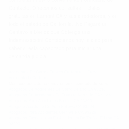
Contacto. Ofrecemos consultas iniciales
gratuitas en Lamont CA y sus alrededores, y en
todo el estado de California. ¡No Pagará un
Centavo a Menos que Obtenga una
Indemnización! Contáctenos hoy mismo para
saber si está capacitado para iniciar una
demanda judicial.
Accidentes De Carros Fatales California
Carro
Accidentado California
Más abogados de automóviles en el condado de Kern:
Abogados De Accidentes De Carro Delano CA 93216
Abogados De Accidentes De Transito Kernville CA 93238
Abogados Para Accidentes Bodfish CA 93205
Abogado Accidente De Auto Fellows CA 93224
Abogados Para Accidentes Glennville CA 93226
Abogados Especialistas En Accidentes De Trafico Edison CA
93220