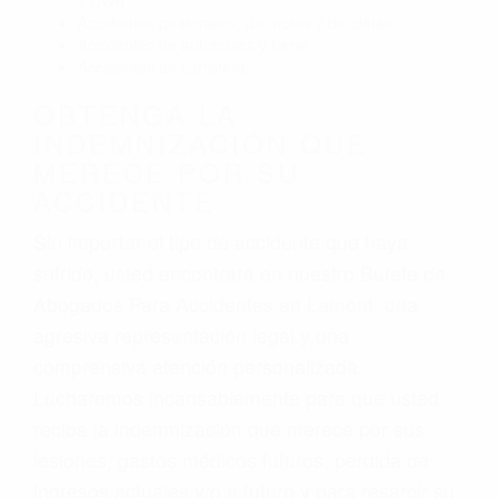
y DWI)
Accidentes peatonales, de motos y bicicletas
Accidentes de autobuses y trene
Accidentes de carretera
OBTENGA LA
INDEMNIZACIÓN QUE
MERECE POR SU
ACCIDENTE
Sin importar el tipo de accidente que haya
sufrido, usted encontrará en nuestro Bufete de
Abogados Para Accidentes en Lamont, una
agresiva representación legal y una
comprensiva atención personalizada.
Lucharemos incansablemente para que usted
reciba la indemnización que merece por sus
lesiones, gastos médicos futuros, pérdida de
ingresos actuales y/o a futuro y para resarcir su