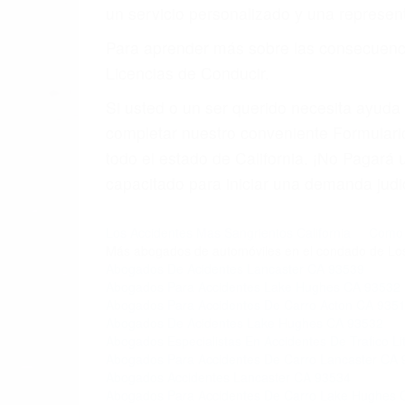
5. Podemos atenderte en su propio casa, p
6. Las consultas están gratis; solo nos
PRIMERO QUE TODO: 
También representamos a las personas en 
conducta. Cualesquiera que sean los probl
Oponerse a los abogados y compañías de
proponer una solución aceptable. Cuando
Las causas de los accidentes automovilís
imprudente o distracciones (como otros p
incapacitados o ebrios, choferes de cami
peligrosas pueden ser nuestras carreter
se sienta detrás del volante, nos debe a
accidente y le causa daños a usted o a s
ACUSADO NO SIGNIFIC