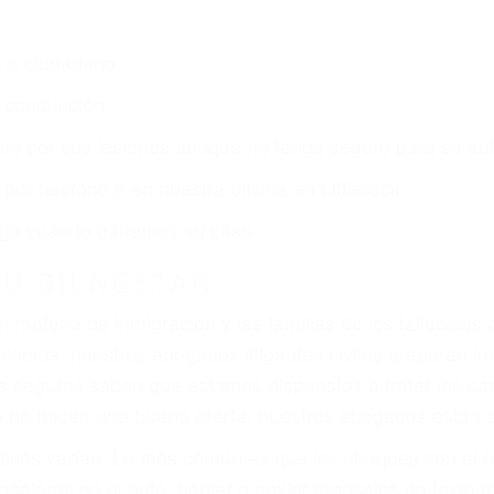
 de lesiones personales en Littlerock lucharán hasta l
r:
dos (DUI y DWI)
ZACIÓN QUE MERECE POR SU A
a sufrido, usted encontrará en nuestro Bufete de Abogado
atención personalizada. Lucharemos incansablemente pa
os futuros, pérdida de ingresos actuales y/o a futuro y p
iones personales debe determinar, es si el conductor de