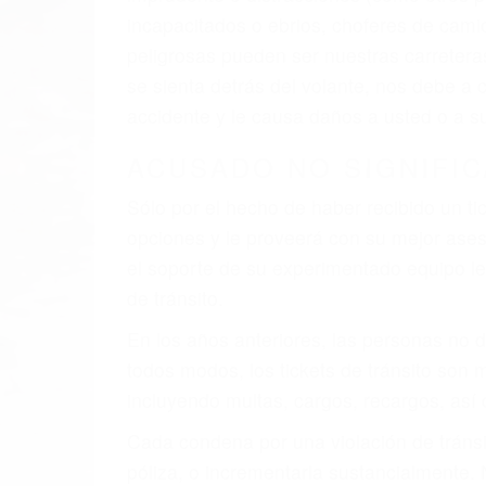
al momento del accidente. Otros factores 
faltas de atención, fatiga o distracciones
climáticas desfavorables. Nuestros exper
involucrados en su caso para que la just
CHOCAR ES NORMAL
Es triste pero cierto, si usted conduce u
qué tan cuidadoso sea, cuando usted con
accidente automovilístico. Esto es muy fa
6 PUNTOS IMPORTANTES
1. No es necesario que hable Ingles
2. No es necesario que sea documentad
3. No importa si tiene un pase/licencia d
4. Usted tiene derecho de hacer un recl