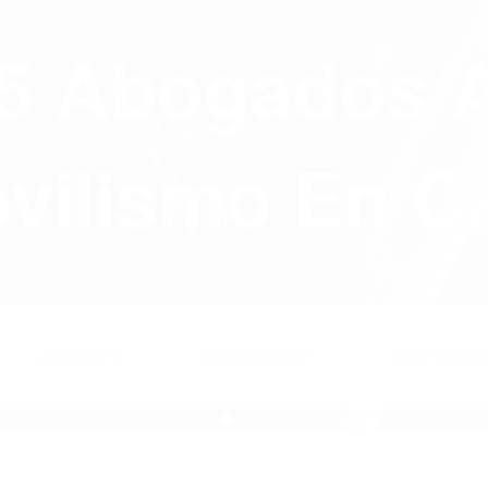
75 Abogados 
ilismo En Ca
ABOUT
CONTACT
PRIVAC