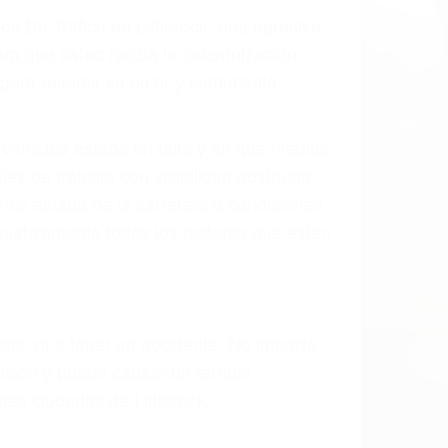
 el resultado de defectos en el vehículo
te tal como un neumático defectuoso. A
mbro, la señalización de barandas o
 un accidente de coche, accidente de
e accidentes de auto encontrará las
N LITTLEROCK CA