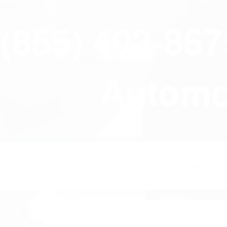
close
(855) 403-86
Automov
HOME