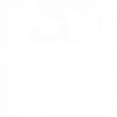
(855) 403-
Autom