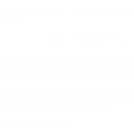
WELCOME TO
8675 Abogados Ac
ovilismo En Cali