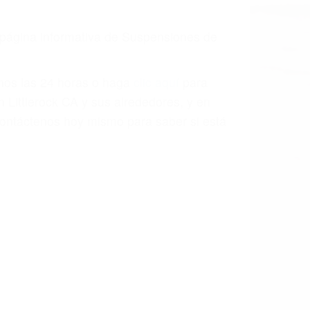
a causa de la negligencia o mala
casos como si fueran a ir a juicio.
sos, haciéndolos más propensos a
spuestos a comparecer ante el tribunal.
esultado de conducir de forma
 mientras conduce). Agregue conductores
idades ¡y podrá darse cuenta de que tan
os podemos ayudar! Cuando una persona
blemente. Si otro conductor causa un