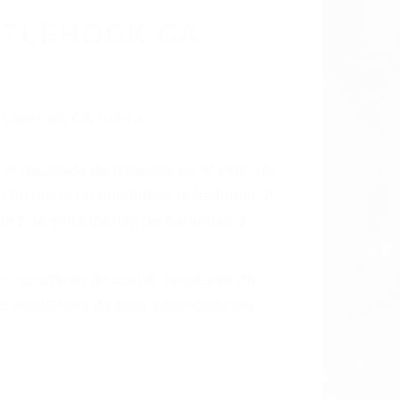
cidentes De
fornia