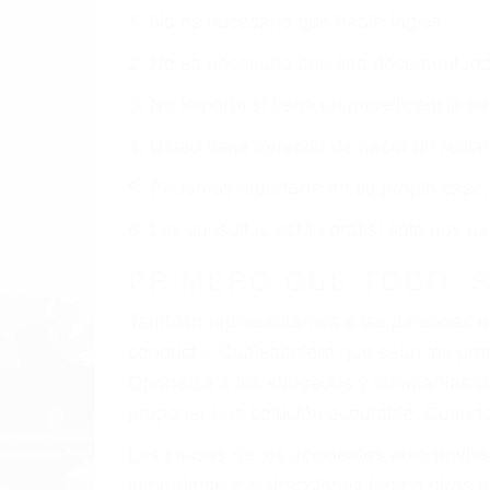
Nuestros reconocidos y expertos abogados
obtenga la indemnización que merece po
Accidentes de vehículos y automóviles
Accidentes de camiones
Accidentes de motocicletas
Lesiones en barcos y aviones
Accidentes por resbalones y caídas
Accidentes por conductores ebrios o intoxica
Accidentes peatonales, de motos y bicicletas
Accidentes de autobuses y trene
Accidentes de carretera
OBTENGA LA INDEMNI
Sin importar el tipo de accidente que hay
representación legal y una comprensiva 
que merece por sus lesiones, gastos médic
emocional.
El factor principal que un abogado de les