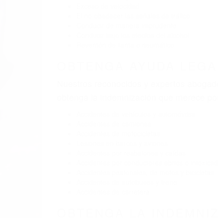
BY
(855) 403-8675 
Pare
A
9