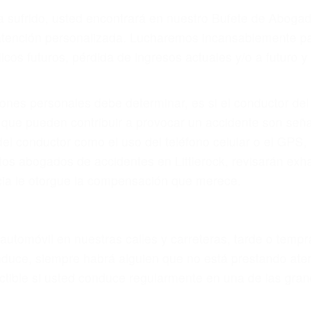
r provocar la colisión y lesiones. A veces la colisión es
ectuoso o por un defecto de fabricación o un defecto par
en el diseño de seguridad de la carretera, divisor, el ho
no siempre es evidente. Si su lesión es el resultado de
 de motocicleta o accidente SUV nuestra los abogados d
s derechos y alcanzar la plena indemnización.
s de tráfico son evidentes:
L DE ABOGADOS DE TRAFICO E