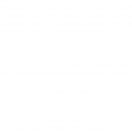
que pueden contribuir a provocar un accidente son señale
 del conductor como el uso del teléfono celular o el GPS
tos abogados de accidentes en Littlerock, revisarán exh
icia le otorgue la compensación que merece.
n automóvil en nuestras calles y carreteras, tarde o temp
duce, siempre habrá alguien que no está prestando aten
ctible si usted conduce regularmente en una de las gran
o o ciudadano
e conducción
amo por sus lesiones aunque no tenga seguro para su aut