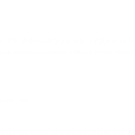
ABOGADOS ACCIDENTES DE AUTOMOVI
ABOGADOS DE TRAFICO LITTLEROCK CA 9354
nt category
BOGADOS DE TRAFICO LI
3543