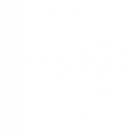
A veces los errores de más de un conducto
de motor en Littlerock CA: un diseño def
veces el accidente es causado por fallas 
pobres o la iluminación.
La causa exacta de un accidente de auto 
camión, accidente de autobús, accidente
respuestas que necesita para proteger su
Algunas de las causas de los accidente
Envío de mensajes de texto al conducir
Exceso de velocidad
El no obedecer las señales de tráfico
Conducir de manera imprudente
Conducir bajo los efectos del alcohol
Reventón de llanta o neumático
OBTENGA AYUDA LEGA