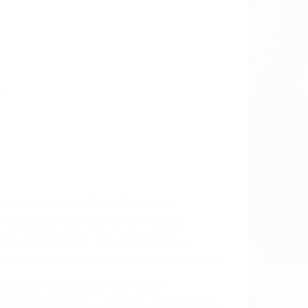
as últimas consecuencias para que usted
CCIDENTE
s De Trafico en Littlerock, una agresiva
ra que usted reciba la indemnización
ara resarcir su dolor y sufrimiento
l vehículo estaba en falta y en qué medida