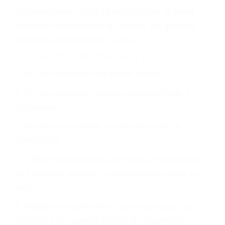
que están involucrados en su caso para que la
justicia le otorgue la compensación que merece.
CHOCAR ES NORMAL
Es triste pero cierto, si usted conduce un
automóvil en nuestras calles y carreteras, tarde
o temprano va a tener un accidente. No importa
qué tan cuidadoso sea, cuando usted conduce,
siempre habrá alguien que no está prestando
atención y puede causar un terrible accidente
automovilístico. Esto es muy factible si usted
conduce regularmente en una de las grandes
ciudades de Mammoth Lakes.
6 PUNTOS IMPORTANTES
1. No es necesario que hable Ingles
2. No es necesario que sea documentado o