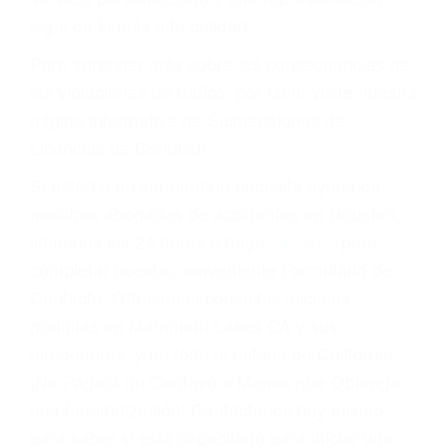
suspensión o revocación del privilegio de
conducir o licencia.
Cada condena por una violación de tránsito
suma un punto en su licencia de conducir. Su
compañía de seguros incluso podría cancelar su
póliza, o incrementarla sustancialmente. No
corra el riesgo. Contacte a nuestro abogado en
violaciones de tránsito hoy mismo y obtenga un
servicio personalizado y una representación
legal de la más alta calidad.
Para aprender más sobre las consecuencias de
las violaciones de tráfico, por favor visite nuestra
página informativa de Suspensiones de
Licencias de Conducir.
Si usted o un ser querido necesita ayuda de