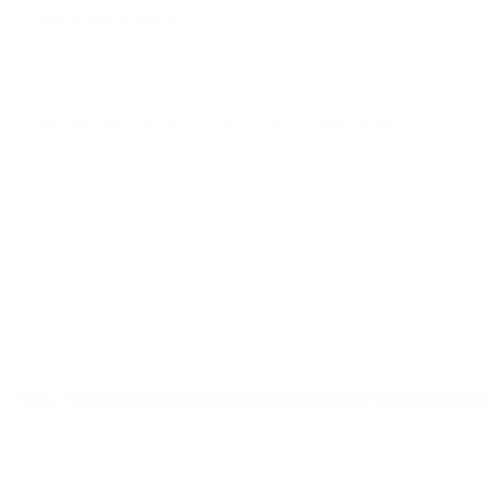
nosotros abogados de accidentes en Houston,
llámenos las 24 horas o haga
clic aquí
para
completar nuestro conveniente Formulario de
Contacto. Ofrecemos consultas iniciales
gratuitas en Mammoth Lakes CA y sus
alrededores, y en todo el estado de California.
¡No Pagará un Centavo a Menos que Obtenga
una Indemnización! Contáctenos hoy mismo
para saber si está capacitado para iniciar una
demanda judicial.
Accidentes Automovilisticos Del Dia Viernes California
Imagenes De Acidentes California
Más abogados de automóviles en el condado de Mono:
Abogados De Trafico Benton CA 93512
Abogados De Accidentes De Transito Lee Vining CA 93541
Abogados Para Accidentes Lee Vining CA 93541