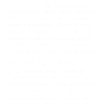
lesiones, gastos médicos futuros, pérdida de
ingresos actuales y/o a futuro y para resarcir su
dolor y sufrimiento emocional.
El factor principal que un abogado de lesiones
personales debe determinar, es si el conductor
del vehículo estaba en falta y en qué medida al
momento del accidente. Otros factores que
pueden contribuir a provocar un accidente son
señales de tránsito con visibilidad obstruida,
faltas de atención, fatiga o distracciones del
conductor como el uso del teléfono celular o el
GPS, mal estado de la carretera o condiciones
climáticas desfavorables. Nuestros expertos
abogados de accidentes en Mammoth Lakes,
revisarán exhaustivamente todos los factores