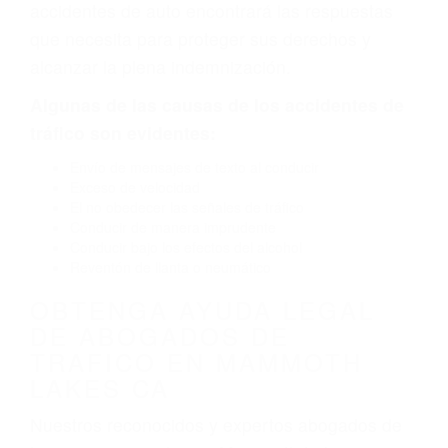
neumático defectuoso. A veces el accidente es
causado por fallas en el diseño de seguridad de
la carretera, divisor, el hombro, la señalización
de barandas o pobres o la iluminación.
La causa exacta de un accidente de auto no
siempre es evidente. Si su lesión es el resultado
de un accidente de coche, accidente de camión,
accidente de autobús, accidente de motocicleta
o accidente SUV nuestra los abogados de
accidentes de auto encontrará las respuestas
que necesita para proteger sus derechos y
alcanzar la plena indemnización.
Algunas de las causas de los accidentes de
tráfico son evidentes:
Envío de mensajes de texto al conducir
Exceso de velocidad