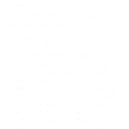
ciudadano
3. No importa si tiene un pase/licencia de
conducción
4. Usted tiene derecho de hacer un reclamo por
sus lesiones aunque no tenga seguro para su
auto.
5. Podemos atenderte en su propio casa, por
teléfono o en nuestra oficina en Mammoth
Lakes
6. Las consultas están gratis; solo nos paga
cuando ganamos su caso
PRIMERO QUE TODO: SU
BIENESTAR