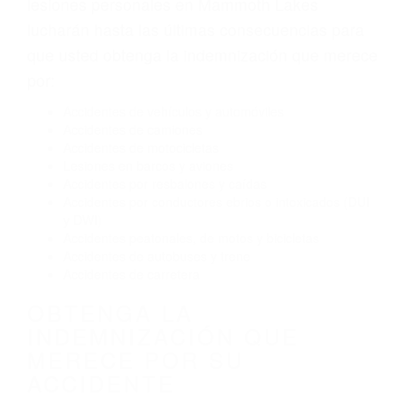
El no obedecer las señales de tráfico
Conducir de manera imprudente
Conducir bajo los efectos del alcohol
Reventón de llanta o neumático
OBTENGA AYUDA LEGAL
DE ABOGADOS DE
TRAFICO EN MAMMOTH
LAKES CA
Nuestros reconocidos y expertos abogados de
lesiones personales en Mammoth Lakes
lucharán hasta las últimas consecuencias para
que usted obtenga la indemnización que merece
por:
Accidentes de vehículos y automóviles
Accidentes de camiones
Accidentes de motocicletas
Lesiones en barcos y aviones