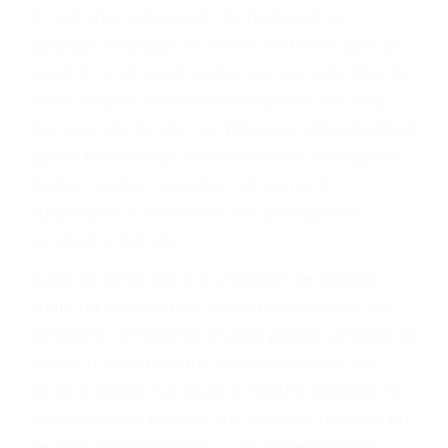
Sólo por el hecho de haber recibido un ticket no
significa que usted sea culpable. Nuestro trafico
abogado describirá claramente sus opciones y
le proveerá con su mejor asesoría legal. Él tiene
más de 17 años de experiencia legal, los cuales
pondrá a su disposición. Con el soporte de su
experimentado equipo legal, él trabajará para
minimizar las posibles consecuencias negativas
de su violación a las leyes de tránsito.
En los años anteriores, las personas no
dudaban en pagar los tickets de tráfico que les
pusieran y así continuaban con su vida. Hoy, de
todos modos, los tickets de tránsito son más
que una ofensa. Aún un ticket por alta velocidad
puede tener serias consecuencias, incluyendo
multas, cargos, recargos, así como la