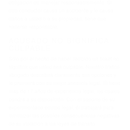
hablar o enviar mensajes de texto mientras
conduce). Agregue conductores incapacitados o
ebrios, choferes de camiones cansados o partes
defectuosas a la lista de posibilidades ¡y podrá
darse cuenta de que tan peligrosas pueden ser
nuestras carreteras! Cualquiera que sea la
causa del accidente, ¡nosotros podemos ayudar!
Cuando una persona se sienta detrás del
volante, nos debe a cada uno de nosotros la
obligación de manejar responsablemente. Si
otro conductor causa un accidente y le causa
daños a usted o a su propiedad, tiene que
hacerse responsable.
ACUSADO NO SIGNIFICA
CULPABLE