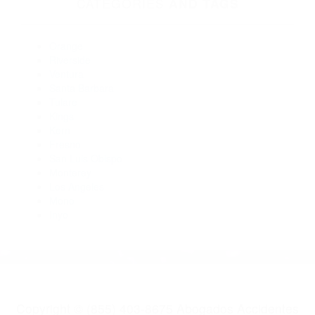
Abogados Accidentes June Lake CA 93529
Abogado Accidente De Auto Lee Vining CA 93541
Abogados Para Accidentes De Carro Lee Vining CA 93541
Abogados Para Accidentes De Carro June Lake CA 93529
Abogado Accidente De Auto Benton CA 93512
Abogados De Acidentes Mammoth Lakes CA 93546
Abogados Para Accidentes De Carro Bridgeport CA 93517
CATEGORIES
AND TAGS
Orange
Riverside
Ventura
Santa Barbara
Tulare
Kings
Kern