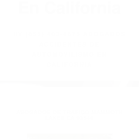
(855) 403-8675
Abogados
Accidentes De
Automovilismo
En California
BY
(855) 403-8675 ABOGADOS
ACCIDENTES DE
AUTOMOVILISMO EN