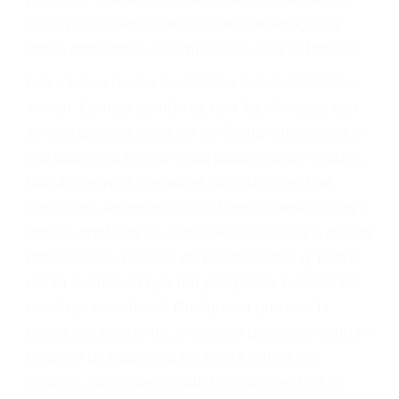
También representamos a las personas en
materia de inmigración y las familias de los
fallecidos a causa de la negligencia o mala
conducta. Cualesquiera que sean los
problemas, nuestros abogados litigantes civiles
preparan los casos como si fueran a ir a juicio.
Oponerse a los abogados y compañías de
seguros saben que estamos dispuestos a tratar
los casos, haciéndolos más propensos a
proponer una solución aceptable. Cuando no
hacen una buena oferta, nuestros abogados
están dispuestos a comparecer ante el tribunal.
Las causas de los accidentes automovilísticos
varían. Lo más común es que los choques son
el resultado de conducir de forma imprudente o
distracciones (como otros pasajeros en el auto,