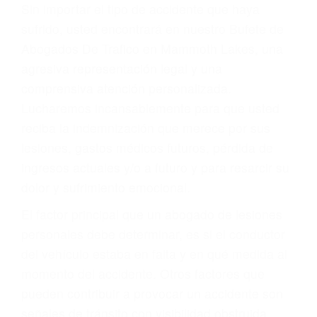
Accidentes por resbalones y caídas
Accidentes por conductores ebrios o intoxicados (DUI
y DWI)
Accidentes peatonales, de motos y bicicletas
Accidentes de autobuses y trene
Accidentes de carretera
OBTENGA LA
INDEMNIZACIÓN QUE
MERECE POR SU
ACCIDENTE
Sin importar el tipo de accidente que haya
sufrido, usted encontrará en nuestro Bufete de
Abogados De Trafico en Mammoth Lakes, una
agresiva representación legal y una
comprensiva atención personalizada.
Lucharemos incansablemente para que usted
reciba la indemnización que merece por sus