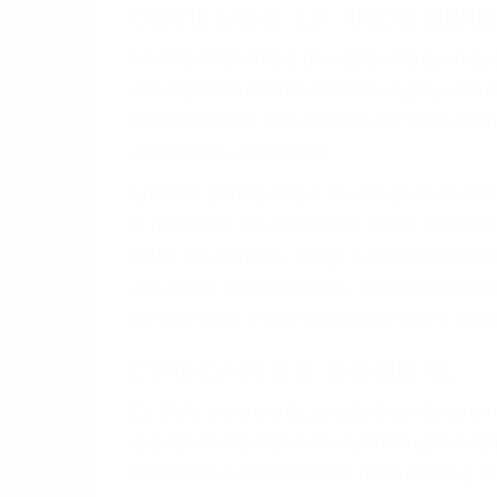
A veces los errores de más de un conducto
de motor en Corona CA: un diseño defectu
veces el accidente es causado por fallas 
pobres o la iluminación.
La causa exacta de un accidente de auto 
camión, accidente de autobús, accidente
respuestas que necesita para proteger su
Algunas de las causas de los accidente
Envío de mensajes de texto al conducir
Exceso de velocidad
El no obedecer las señales de tráfico
Conducir de manera imprudente
Conducir bajo los efectos del alcohol
Reventón de llanta o neumático
OBTENGA AYUDA LEGA