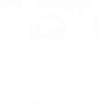
(855) 403-
Autom