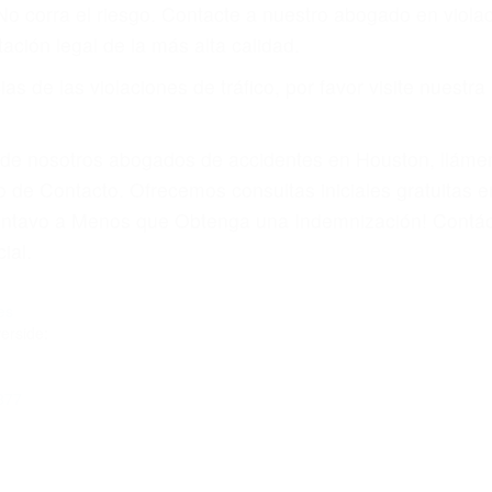
amo por sus lesiones aunque no tenga seguro para su aut
por teléfono o en nuestra oficina en Corona
 paga cuando ganamos su caso
SU BIENESTAR
materia de inmigración y las familias de los fallecidos 
emas, nuestros abogados litigantes civiles preparan los 
 seguros saben que estamos dispuestos a tratar los ca
 no hacen una buena oferta, nuestros abogados están di
ticos varían. Lo más común es que los choques son el r
asajeros en el auto, hablar o enviar mensajes de texto
ones cansados o partes defectuosas a la lista de posibil
as! Cualquiera que sea la causa del accidente, ¡nosotr
 cada uno de nosotros la obligación de manejar responsa
u propiedad, tiene que hacerse responsable.