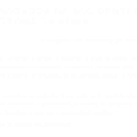
WELCOME TO
8675 Abogados Ac
ovilismo En Cali