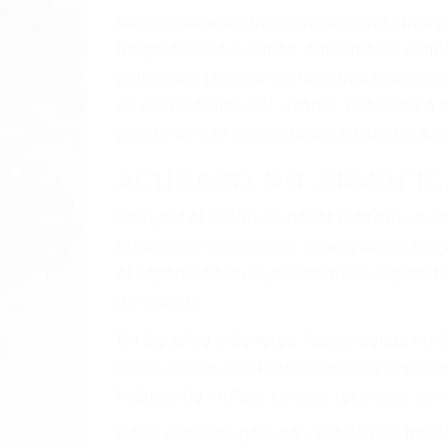
El factor principal que un abogado de les
al momento del accidente. Otros factores 
faltas de atención, fatiga o distracciones
climáticas desfavorables. Nuestros expe
involucrados en su caso para que la just
CHOCAR ES NORMAL
Es triste pero cierto, si usted conduce u
qué tan cuidadoso sea, cuando usted con
accidente automovilístico. Esto es muy f
6 PUNTOS IMPORTANTES
1. No es necesario que hable Ingles
2. No es necesario que sea documentad
3. No importa si tiene un pase/licencia d