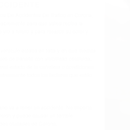
 el resultado de defectos en el vehículo
 tal como un neumático defectuoso. A
mbro, la señalización de barandas o
 un accidente de coche, accidente de
e accidentes de auto encontrará las
S DE TRAFICO EN