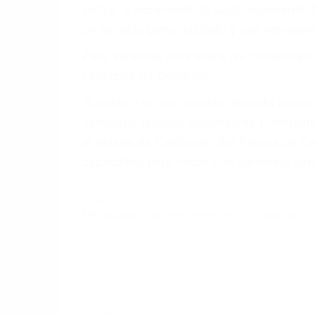
4. Usted tiene derecho de hacer un recl
5. Podemos atenderte en su propio casa, 
6. Las consultas están gratis; solo nos
PRIMERO QUE TODO: 
También representamos a las personas en 
conducta. Cualesquiera que sean los probl
Oponerse a los abogados y compañías de
proponer una solución aceptable. Cuando
Las causas de los accidentes automovilís
imprudente o distracciones (como otros p
incapacitados o ebrios, choferes de cami
peligrosas pueden ser nuestras carreter
se sienta detrás del volante, nos debe a
accidente y le causa daños a usted o a s