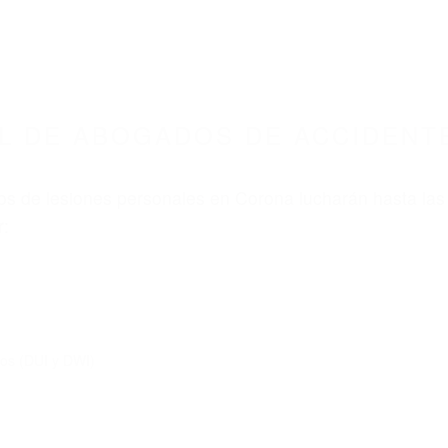
ABOGADOS ACCIDENTES DE AUTOMOVI
DOS DE ACCIDENTES DE TRAFICO CORONA CA
nt category
BOGADOS DE ACCIDENTES
ORONA CA 92880