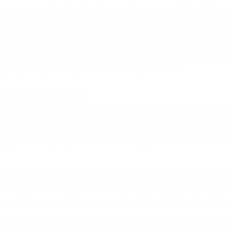
iones personales debe determinar, es si el conductor de
que pueden contribuir a provocar un accidente son señale
 del conductor como el uso del teléfono celular o el GPS
rtos abogados de accidentes en Corona, revisarán exhau
icia le otorgue la compensación que merece.
n automóvil en nuestras calles y carreteras, tarde o temp
duce, siempre habrá alguien que no está prestando aten
actible si usted conduce regularmente en una de las gr
o o ciudadano
e conducción