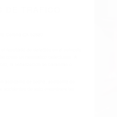
cidentes De
fornia