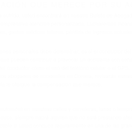
r provocar la colisión y lesiones. A veces la colisión es
oso o por un defecto de fabricación o un defecto parte
en el diseño de seguridad de la carretera, divisor, el ho
no siempre es evidente. Si su lesión es el resultado de
 de motocicleta o accidente SUV nuestra los abogados d
s derechos y alcanzar la plena indemnización.
s de tráfico son evidentes:
L DE ABOGADOS DE ACCIDENTE