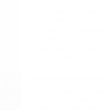
CORONA CA
Nuestros reconocidos y expertos abogado
obtenga la indemnización que merece po
Accidentes de vehículos y automóviles
Accidentes de camiones
Accidentes de motocicletas
Lesiones en barcos y aviones
Accidentes por resbalones y caídas
Accidentes por conductores ebrios o intoxica
Accidentes peatonales, de motos y bicicletas
Accidentes de autobuses y trene
Accidentes de carretera
OBTENGA LA INDEMNI
Sin importar el tipo de accidente que ha
una agresiva representación legal y una
indemnización que merece por sus lesiones
sufrimiento emocional.