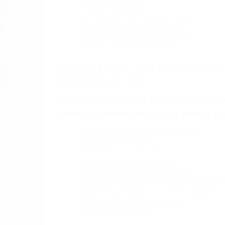
BY
(855) 403-8675 
ABOGA
Pare
A
C