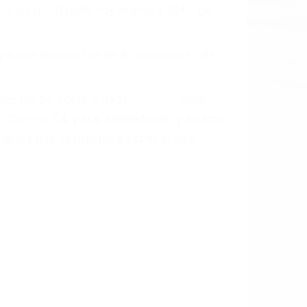
o.
a causa de la negligencia o mala
casos como si fueran a ir a juicio.
sos, haciéndolos más propensos a
spuestos a comparecer ante el tribunal.
esultado de conducir de forma
 mientras conduce). Agregue conductores
idades ¡y podrá darse cuenta de que tan
os podemos ayudar! Cuando una persona
blemente. Si otro conductor causa un