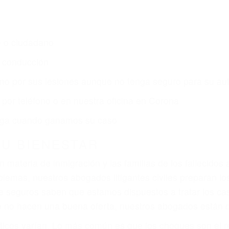
s de lesiones personales en Corona lucharán hasta las
r:
dos (DUI y DWI)
ZACIÓN QUE MERECE POR SU A
ya sufrido, usted encontrará en nuestro Bufete de Abog
 comprensiva atención personalizada. Lucharemos incan
, gastos médicos futuros, pérdida de ingresos actuales y