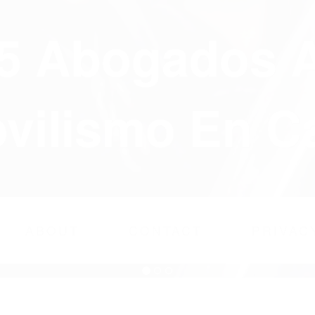
75 Abogados 
ilismo En Ca
ABOUT
CONTACT
PRIVAC