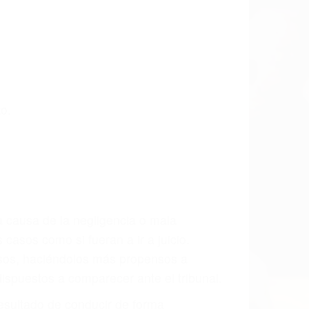
 últimas consecuencias para que usted
CCIDENTE
ados De Accidentes De Trafico en Corona,
sablemente para que usted reciba la
/o a futuro y para resarcir su dolor y