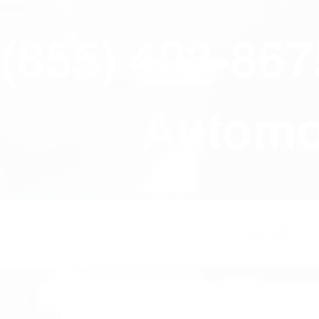
close
(855) 403-86
Automov
HOME