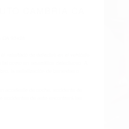
cidentes De
fornia