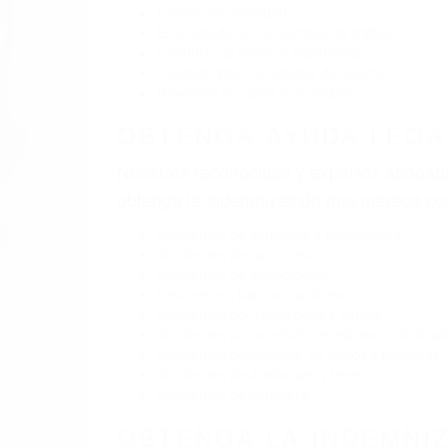
BY
(855) 403-8675 
A
Pare
A
9