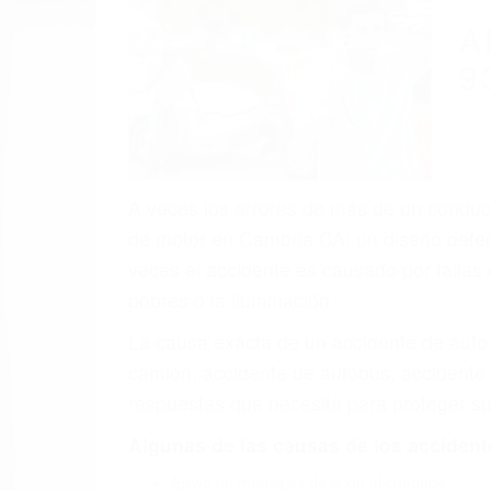
(855) 403-
Autom