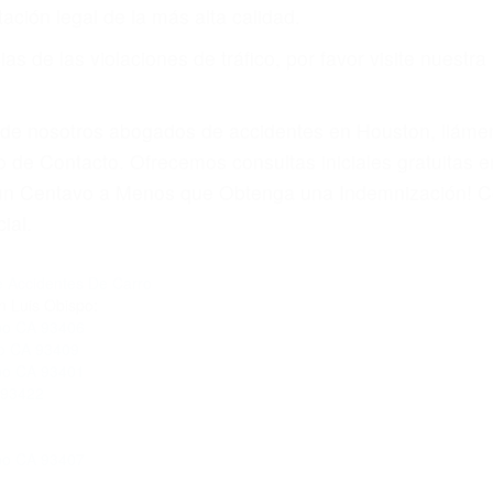
por teléfono o en nuestra oficina en Cambria
 paga cuando ganamos su caso
SU BIENESTAR
materia de inmigración y las familias de los fallecidos 
emas, nuestros abogados litigantes civiles preparan los 
 seguros saben que estamos dispuestos a tratar los ca
 no hacen una buena oferta, nuestros abogados están di
ticos varían. Lo más común es que los choques son el r
asajeros en el auto, hablar o enviar mensajes de texto
ones cansados o partes defectuosas a la lista de posibil
as! Cualquiera que sea la causa del accidente, ¡nosotr
 cada uno de nosotros la obligación de manejar responsa
u propiedad, tiene que hacerse responsable.
A CULPABLE