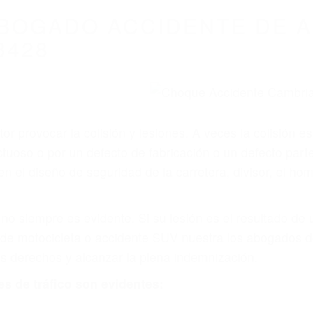
WELCOME TO
8675 Abogados Ac
ovilismo En Cali