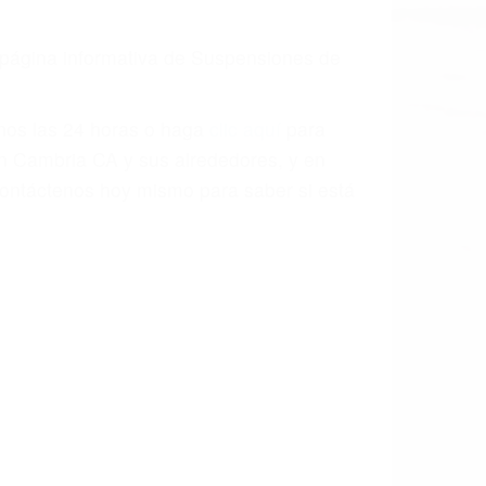
a causa de la negligencia o mala
casos como si fueran a ir a juicio.
sos, haciéndolos más propensos a
spuestos a comparecer ante el tribunal.
esultado de conducir de forma
 mientras conduce). Agregue conductores
idades ¡y podrá darse cuenta de que tan
os podemos ayudar! Cuando una persona
blemente. Si otro conductor causa un