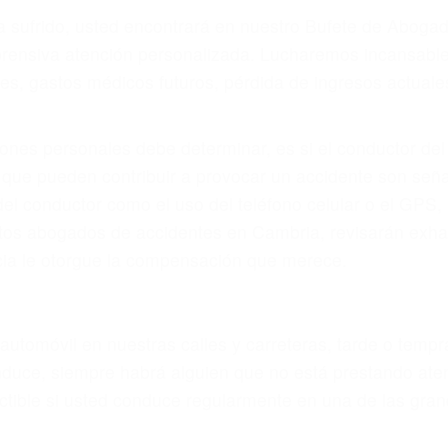
r provocar la colisión y lesiones. A veces la colisión es
uoso o por un defecto de fabricación o un defecto part
en el diseño de seguridad de la carretera, divisor, el ho
no siempre es evidente. Si su lesión es el resultado de
 de motocicleta o accidente SUV nuestra los abogados d
s derechos y alcanzar la plena indemnización.
s de tráfico son evidentes:
L DE ABOGADO ACCIDENTE DE 