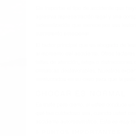
A veces los errores de más de un conducto
de motor en Cambria CA: un diseño defect
veces el accidente es causado por fallas 
pobres o la iluminación.
La causa exacta de un accidente de auto 
camión, accidente de autobús, accidente
respuestas que necesita para proteger su
Algunas de las causas de los accidente
Envío de mensajes de texto al conducir
Exceso de velocidad
El no obedecer las señales de tráfico
Conducir de manera imprudente
Conducir bajo los efectos del alcohol
Reventón de llanta o neumático
OBTENGA AYUDA LEGA