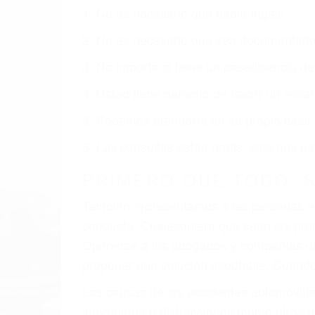
Nuestros reconocidos y expertos abogado
obtenga la indemnización que merece po
Accidentes de vehículos y automóviles
Accidentes de camiones
Accidentes de motocicletas
Lesiones en barcos y aviones
Accidentes por resbalones y caídas
Accidentes por conductores ebrios o intoxica
Accidentes peatonales, de motos y bicicletas
Accidentes de autobuses y trene
Accidentes de carretera
OBTENGA LA INDEMNI
Sin importar el tipo de accidente que ha
agresiva representación legal y una com
indemnización que merece por sus lesiones
sufrimiento emocional.
El factor principal que un abogado de les