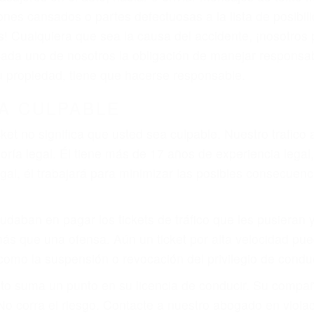
que pueden contribuir a provocar un accidente son señale
 del conductor como el uso del teléfono celular o el GPS
rtos abogados de accidentes en Cambria, revisarán exha
icia le otorgue la compensación que merece.
n automóvil en nuestras calles y carreteras, tarde o temp
duce, siempre habrá alguien que no está prestando aten
actible si usted conduce regularmente en una de las gr
o o ciudadano
e conducción
amo por sus lesiones aunque no tenga seguro para su aut