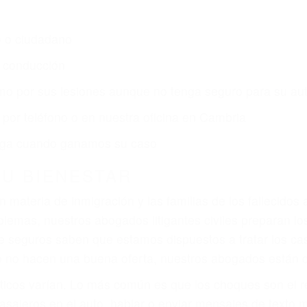
s de lesiones personales en Cambria lucharán hasta la
r:
dos (DUI y DWI)
ZACIÓN QUE MERECE POR SU A
ya sufrido, usted encontrará en nuestro Bufete de Abog
prensiva atención personalizada. Lucharemos incansable
, gastos médicos futuros, pérdida de ingresos actuales y
iones personales debe determinar, es si el conductor de