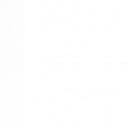
al momento del accidente. Otros factores 
faltas de atención, fatiga o distracciones
climáticas desfavorables. Nuestros expe
involucrados en su caso para que la just
CHOCAR ES NORMAL
Es triste pero cierto, si usted conduce u
qué tan cuidadoso sea, cuando usted con
accidente automovilístico. Esto es muy f
6 PUNTOS IMPORTANTES
1. No es necesario que hable Ingles
2. No es necesario que sea documentad
3. No importa si tiene un pase/licencia d
4. Usted tiene derecho de hacer un recl