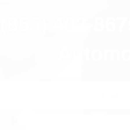
close
(855) 403-86
Automov
HOME