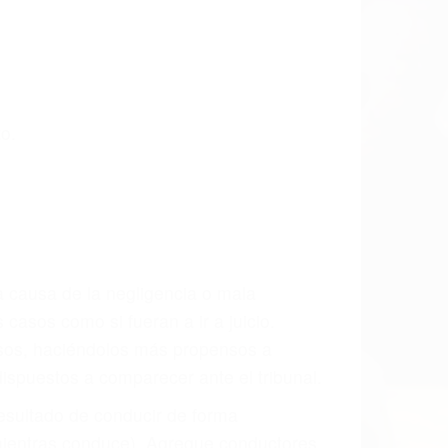
s últimas consecuencias para que usted
CCIDENTE
ado Accidente De Auto en Cambria, una
mente para que usted reciba la
/o a futuro y para resarcir su dolor y
l vehículo estaba en falta y en qué medida