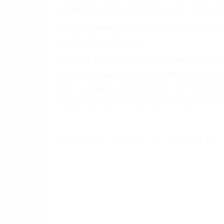
5. Podemos atenderte en su propio casa, 
6. Las consultas están gratis; solo nos
PRIMERO QUE TODO: 
También representamos a las personas en 
conducta. Cualesquiera que sean los probl
Oponerse a los abogados y compañías de
proponer una solución aceptable. Cuando
Las causas de los accidentes automovilís
imprudente o distracciones (como otros p
incapacitados o ebrios, choferes de cami
peligrosas pueden ser nuestras carreter
se sienta detrás del volante, nos debe a
accidente y le causa daños a usted o a s
ACUSADO NO SIGNIFIC