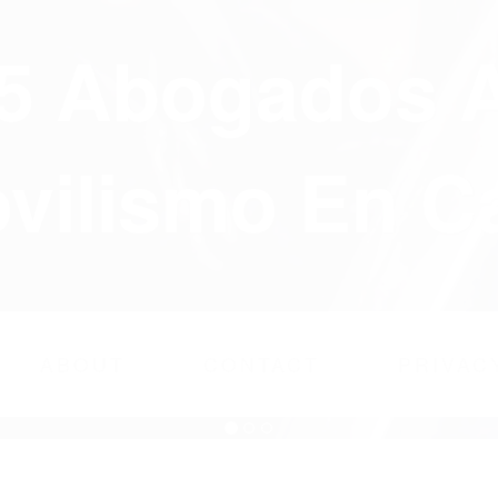
75 Abogados 
ilismo En Ca
ABOUT
CONTACT
PRIVAC