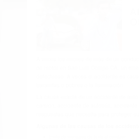
(855) 403-
Autom