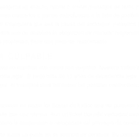
iones personales debe determinar, es si el conductor de
que pueden contribuir a provocar un accidente son señale
 del conductor como el uso del teléfono celular o el GPS
rtos abogados de accidentes en San Luis Obispo, revisa
ue la justicia le otorgue la compensación que merece.
n automóvil en nuestras calles y carreteras, tarde o temp
duce, siempre habrá alguien que no está prestando aten
actible si usted conduce regularmente en una de las gr
o o ciudadano
e conducción