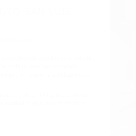
cidentes De
fornia