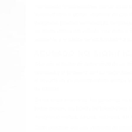
El factor principal que un abogado de les
al momento del accidente. Otros factores 
faltas de atención, fatiga o distracciones
climáticas desfavorables. Nuestros expe
que están involucrados en su caso para q
CHOCAR ES NORMAL
Es triste pero cierto, si usted conduce u
qué tan cuidadoso sea, cuando usted con
accidente automovilístico. Esto es muy f
6 PUNTOS IMPORTANTES
1. No es necesario que hable Ingles
2. No es necesario que sea documentad
3. No importa si tiene un pase/licencia d