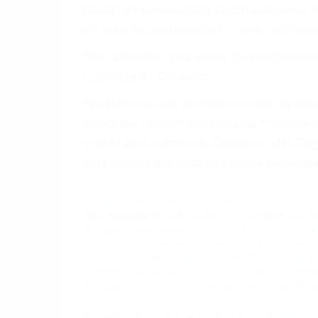
4. Usted tiene derecho de hacer un recl
5. Podemos atenderte en su propio casa, 
6. Las consultas están gratis; solo nos
PRIMERO QUE TODO: 
También representamos a las personas en 
conducta. Cualesquiera que sean los probl
Oponerse a los abogados y compañías de
proponer una solución aceptable. Cuando
Las causas de los accidentes automovilís
imprudente o distracciones (como otros p
incapacitados o ebrios, choferes de cami
peligrosas pueden ser nuestras carreter
se sienta detrás del volante, nos debe a
accidente y le causa daños a usted o a s