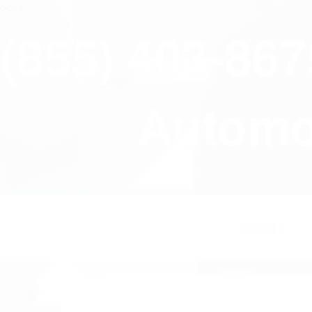
close
(855) 403-86
Automov
HOME