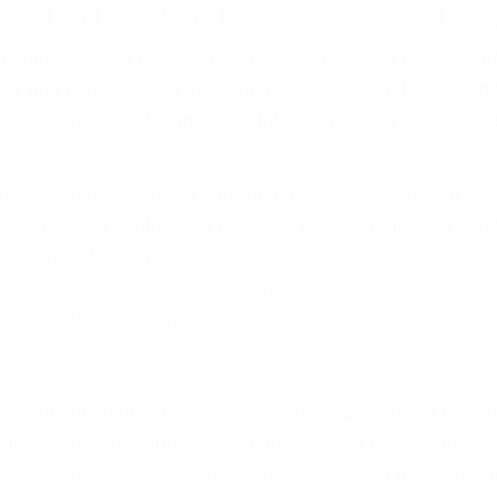
r provocar la colisión y lesiones. A veces la colisión es
o defectuoso o por un defecto de fabricación o un defe
do por fallas en el diseño de seguridad de la carretera, 
no siempre es evidente. Si su lesión es el resultado de
 de motocicleta o accidente SUV nuestra los abogados d
s derechos y alcanzar la plena indemnización.
s de tráfico son evidentes:
L DE ABOGADO ACCIDENTE DE 