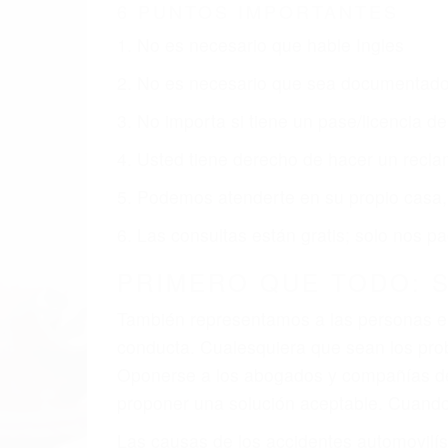
OBISPO CA
Nuestros reconocidos y expertos abogado
que usted obtenga la indemnización que 
Accidentes de vehículos y automóviles
Accidentes de camiones
Accidentes de motocicletas
Lesiones en barcos y aviones
Accidentes por resbalones y caídas
Accidentes por conductores ebrios o intoxica
Accidentes peatonales, de motos y bicicletas
Accidentes de autobuses y trene
Accidentes de carretera
OBTENGA LA INDEMNI
Sin importar el tipo de accidente que ha
Obispo, una agresiva representación leg
reciba la indemnización que merece por su
dolor y sufrimiento emocional.