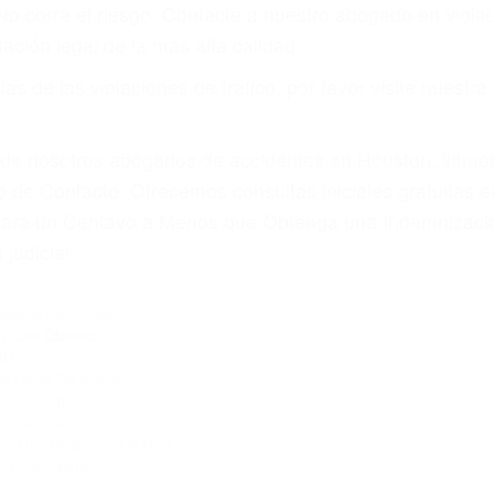
amo por sus lesiones aunque no tenga seguro para su aut
por teléfono o en nuestra oficina en San Luis Obispo
 paga cuando ganamos su caso
SU BIENESTAR
materia de inmigración y las familias de los fallecidos 
emas, nuestros abogados litigantes civiles preparan los 
 seguros saben que estamos dispuestos a tratar los ca
 no hacen una buena oferta, nuestros abogados están di
ticos varían. Lo más común es que los choques son el r
asajeros en el auto, hablar o enviar mensajes de texto
ones cansados o partes defectuosas a la lista de posibil
as! Cualquiera que sea la causa del accidente, ¡nosotr
 cada uno de nosotros la obligación de manejar responsa
u propiedad, tiene que hacerse responsable.