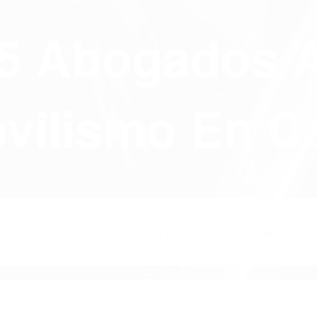
75 Abogados 
ilismo En Ca
ABOUT
CONTACT
PRIVAC