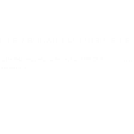
ABOGADOS ACCIDENTES DE AUTOMOVI
DO ACCIDENTE DE AUTO SAN LUIS OBISPO CA
nt category
BOGADO ACCIDENTE DE A
BISPO CA 93405