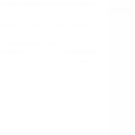
o.
a causa de la negligencia o mala
casos como si fueran a ir a juicio.
sos, haciéndolos más propensos a
spuestos a comparecer ante el tribunal.
esultado de conducir de forma
 mientras conduce). Agregue conductores
idades ¡y podrá darse cuenta de que tan
os podemos ayudar! Cuando una persona
blemente. Si otro conductor causa un