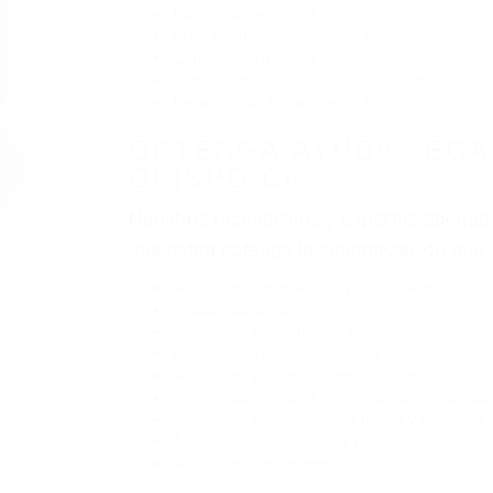
BY
(855) 403-8675 
ABOGA
Pare
A
O