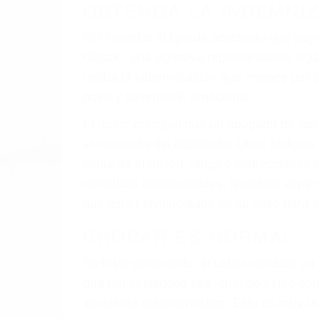
A veces los errores de más de un conducto
de motor en San Luis Obispo CA: un diseñ
defectuoso. A veces el accidente es causa
barandas o pobres o la iluminación.
La causa exacta de un accidente de auto 
camión, accidente de autobús, accidente
respuestas que necesita para proteger su
Algunas de las causas de los accidente
Envío de mensajes de texto al conducir
Exceso de velocidad
El no obedecer las señales de tráfico
Conducir de manera imprudente
Conducir bajo los efectos del alcohol
Reventón de llanta o neumático
OBTENGA AYUDA LEGA