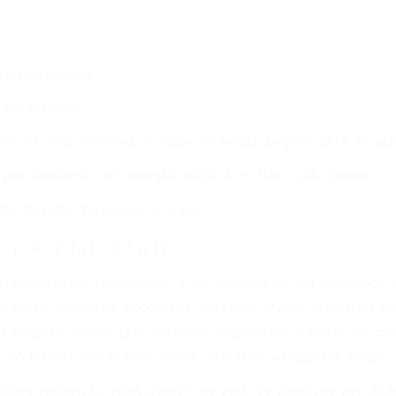
s de lesiones personales en San Luis Obispo lucharán 
merece por:
dos (DUI y DWI)
ZACIÓN QUE MERECE POR SU A
ya sufrido, usted encontrará en nuestro Bufete de Abog
al y una comprensiva atención personalizada. Lucharem
s lesiones, gastos médicos futuros, pérdida de ingresos 