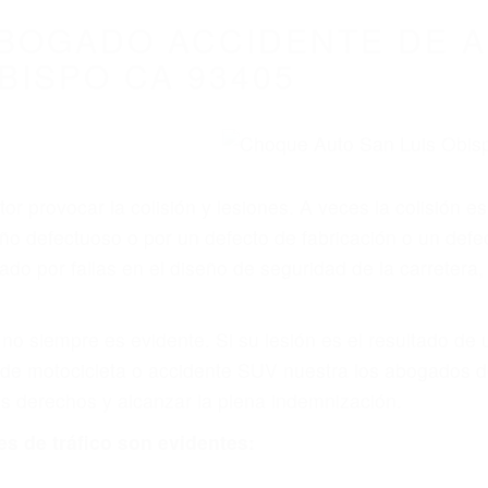
WELCOME TO
8675 Abogados Ac
ovilismo En Cali