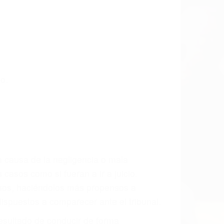
hasta las últimas consecuencias para
CCIDENTE
ado Accidente De Auto en San Luis
os incansablemente para que usted
actuales y/o a futuro y para resarcir su