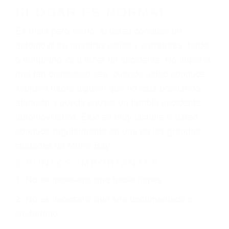
Es triste pero cierto, si usted conduce un
automóvil en nuestras calles y carreteras, tarde
o temprano va a tener un accidente. No importa
qué tan cuidadoso sea, cuando usted conduce,
siempre habrá alguien que no está prestando
atención y puede causar un terrible accidente
automovilístico. Esto es muy factible si usted
conduce regularmente en una de las grandes
ciudades de Morro Bay.
6 PUNTOS IMPORTANTES
1. No es necesario que hable Ingles
2. No es necesario que sea documentado o
ciudadano
3. No importa si tiene un pase/licencia de