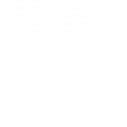
gratuitas en Morro Bay CA y sus alrededores, y
en todo el estado de California. ¡No Pagará un
Centavo a Menos que Obtenga una
Indemnización! Contáctenos hoy mismo para
saber si está capacitado para iniciar una
demanda judicial.
Asidentes De Autos
So�ar Con Un Choque
Más abogados de automóviles en el condado de San Luis
Obispo:
Abogados Para Accidentes San Luis Obispo CA 93409
Abogados De Accidentes De Transito San Luis Obispo CA
93408
Abogados Accidentes Cayucos CA 93430
Abogados Para Accidentes De Carro Morro Bay CA 93442
Abogados Para Accidentes De Carro San Luis Obispo CA
93409
Abogados Para Accidentes Harmony CA 93435
Abogados De Acidentes San Luis Obispo CA 93401