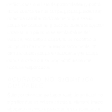
darse cuenta de que tan peligrosas pueden ser
nuestras carreteras! Cualquiera que sea la
causa del accidente, ¡nosotros podemos ayudar!
Cuando una persona se sienta detrás del
volante, nos debe a cada uno de nosotros la
obligación de manejar responsablemente. Si
otro conductor causa un accidente y le causa
daños a usted o a su propiedad, tiene que
hacerse responsable.
ACUSADO NO SIGNIFICA
CULPABLE
Sólo por el hecho de haber recibido un ticket no
significa que usted sea culpable. Nuestro trafico
abogado describirá claramente sus opciones y
le proveerá con su mejor asesoría legal. Él tiene