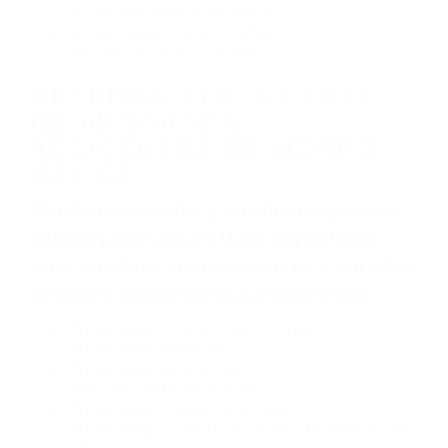
Conducir bajo los efectos del alcohol
Reventón de llanta o neumático
OBTENGA AYUDA LEGAL
DE ABOGADOS
ACCIDENTES EN MORRO
BAY CA
Nuestros reconocidos y expertos abogados de
lesiones personales en Morro Bay lucharán
hasta las últimas consecuencias para que usted
obtenga la indemnización que merece por:
Accidentes de vehículos y automóviles
Accidentes de camiones
Accidentes de motocicletas
Lesiones en barcos y aviones
Accidentes por resbalones y caídas
Accidentes por conductores ebrios o intoxicados (DUI
y DWI)
Accidentes peatonales, de motos y bicicletas