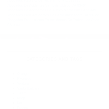
Abogados De Accidentes De Trafico Morro Bay CA 93443
Abogados Para Accidentes De Carro Atascadero CA 93422
Abogados Especialistas En Accidentes De Trafico Los Osos
CA 93412
CATEGORIES
AND TAGS
Orange
Riverside
Ventura
Santa Barbara
Tulare
Kings
Kern
Fresno
San Luis Obispo