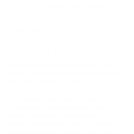
Accidentes de autobuses y trene
Accidentes de carretera
OBTENGA LA
INDEMNIZACIÓN QUE
MERECE POR SU
ACCIDENTE
Sin importar el tipo de accidente que haya
sufrido, usted encontrará en nuestro Bufete de
Abogados Accidentes en Morro Bay, una
agresiva representación legal y una
comprensiva atención personalizada.
Lucharemos incansablemente para que usted
reciba la indemnización que merece por sus
lesiones, gastos médicos futuros, pérdida de
ingresos actuales y/o a futuro y para resarcir su
dolor y sufrimiento emocional.