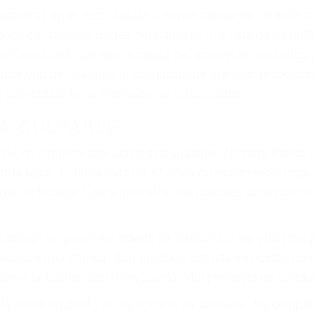
asajeros en el auto, hablar o enviar mensajes de texto
ones cansados o partes defectuosas a la lista de posibil
as! Cualquiera que sea la causa del accidente, ¡nosotr
 cada uno de nosotros la obligación de manejar responsa
u propiedad, tiene que hacerse responsable.
A CULPABLE
cket no significa que usted sea culpable. Nuestro trafic
ría legal. Él tiene más de 17 años de experiencia legal
al, él trabajará para minimizar las posibles consecuenci
udaban en pagar los tickets de tráfico que les pusieran 
 más que una ofensa. Aún un ticket por alta velocidad pu
como la suspensión o revocación del privilegio de conduci
to suma un punto en su licencia de conducir. Su compañ