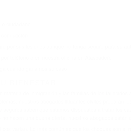
o o ciudadano
e conducción
amo por sus lesiones aunque no tenga seguro para su aut
por teléfono o en nuestra oficina en Atascadero
 paga cuando ganamos su caso
SU BIENESTAR
materia de inmigración y las familias de los fallecidos 
emas, nuestros abogados litigantes civiles preparan los 
 seguros saben que estamos dispuestos a tratar los ca
 no hacen una buena oferta, nuestros abogados están di
ticos varían. Lo más común es que los choques son el r