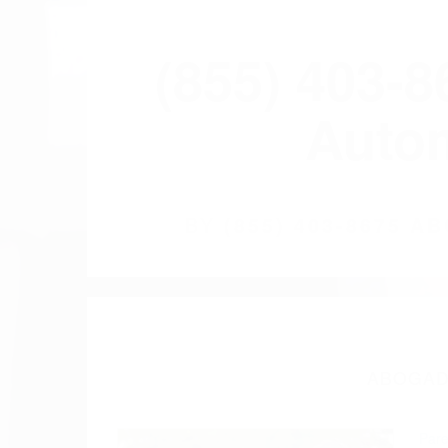
(855) 403-
Autom
BY
(855) 403-8675 
ABOGAD
Pare