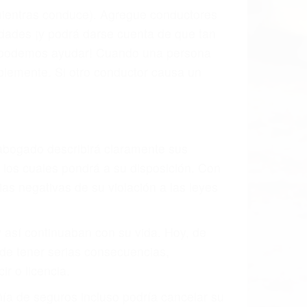
 mientras conduce). Agregue conductores
idades ¡y podrá darse cuenta de que tan
os podemos ayudar! Cuando una persona
blemente. Si otro conductor causa un
o abogado describirá claramente sus
, los cuales pondrá a su disposición. Con
as negativas de su violación a las leyes
y así continuaban con su vida. Hoy, de
ede tener serias consecuencias,
r o licencia.
ía de seguros incluso podría cancelar su