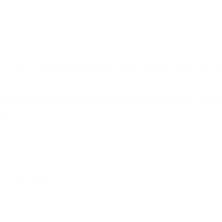
L DE ABOGADOS DE ACCIDENT
s de lesiones personales en Atascadero lucharán hasta
ce por:
dos (DUI y DWI)