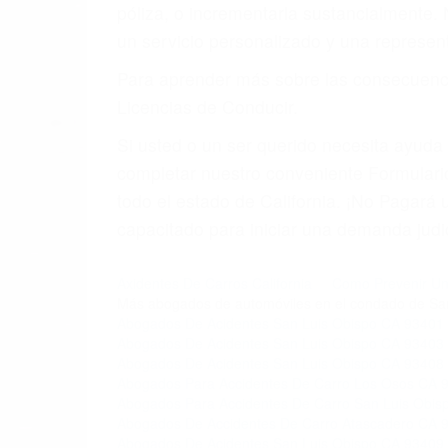
póliza, o incrementarla sustancialmente.
un servicio personalizado y una represent
Para aprender más sobre las consecuencia
Licencias de Conducir.
Si usted o un ser querido necesita ayud
completar nuestro conveniente Formulario
todo el estado de California. ¡No Pagar
capacitado para iniciar una demanda judic
Axidentes De Carros California
Como Prevenir Un 
Más abogados de automóviles en el condado de San
Abogados De Acidentes San Luis Obispo CA 93401
Abogados De Acidentes San Luis Obispo CA 93403
Abogados De Acidentes San Luis Obispo CA 93408
Abogados Para Accidentes De Carro Los Osos CA 
Abogados Para Accidentes De Carro San Luis Obis
Abogados De Accidentes De Carro Atascadero CA 
Abogados De Acidentes San Luis Obispo CA 93409