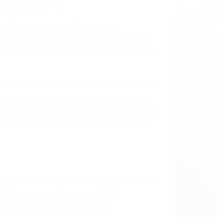
CCIDENTE
ados De Accidentes De Carro en
aremos incansablemente para que usted
actuales y/o a futuro y para resarcir su
l vehículo estaba en falta y en qué medida
s de tránsito con visibilidad obstruida,
, mal estado de la carretera o condiciones
xhaustivamente todos los factores que
rano va a tener un accidente. No importa
ción y puede causar un terrible
andes ciudades de Atascadero.