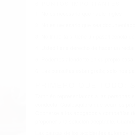
6 PUNTOS IMPORTANTES
1. No es necesario que hable Ingles
2. No es necesario que sea documentad
3. No importa si tiene un pase/licencia d
4. Usted tiene derecho de hacer un recl
5. Podemos atenderte en su propio casa, 
6. Las consultas están gratis; solo nos
PRIMERO QUE TODO: 
También representamos a las personas en 
conducta. Cualesquiera que sean los probl
Oponerse a los abogados y compañías de
proponer una solución aceptable. Cuando
Las causas de los accidentes automovilís