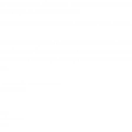
 No corra el riesgo. Contacte a nuestro abogado en viol
ación legal de la más alta calidad.
s de las violaciones de tráfico, por favor visite nuestr
a de nosotros abogados de accidentes en Houston, llám
 de Contacto. Ofrecemos consultas iniciales gratuitas 
á un Centavo a Menos que Obtenga una Indemnización! C
ial.
Accidente De Transito California
 Luis Obispo:
93412
po CA 93401
93422