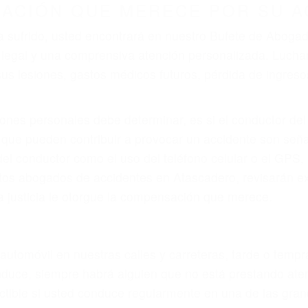
ZACIÓN QUE MERECE POR SU A
ya sufrido, usted encontrará en nuestro Bufete de Abog
 legal y una comprensiva atención personalizada. Luch
s lesiones, gastos médicos futuros, pérdida de ingresos 
iones personales debe determinar, es si el conductor de
que pueden contribuir a provocar un accidente son señale
 del conductor como el uso del teléfono celular o el GPS
rtos abogados de accidentes en Atascadero, revisarán e
a justicia le otorgue la compensación que merece.
n automóvil en nuestras calles y carreteras, tarde o temp
duce, siempre habrá alguien que no está prestando aten
actible si usted conduce regularmente en una de las gr