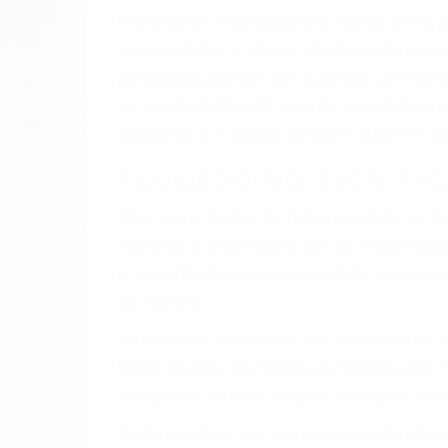
imprudente o distracciones (como otros p
incapacitados o ebrios, choferes de cami
peligrosas pueden ser nuestras carreter
se sienta detrás del volante, nos debe a
accidente y le causa daños a usted o a s
ACUSADO NO SIGNIFIC
Sólo por el hecho de haber recibido un ti
opciones y le proveerá con su mejor aseso
el soporte de su experimentado equipo leg
de tránsito.
En los años anteriores, las personas no d
todos modos, los tickets de tránsito son
incluyendo multas, cargos, recargos, así 
Cada condena por una violación de tránsi