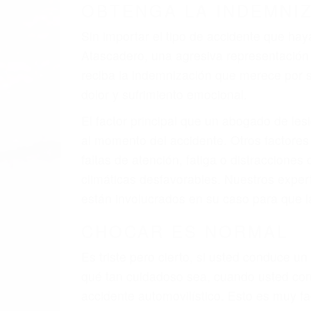
OBTENGA LA INDEMNI
Sin importar el tipo de accidente que ha
Atascadero, una agresiva representación
reciba la indemnización que merece por su
dolor y sufrimiento emocional.
El factor principal que un abogado de les
al momento del accidente. Otros factores 
faltas de atención, fatiga o distracciones
climáticas desfavorables. Nuestros expe
están involucrados en su caso para que l
CHOCAR ES NORMAL
Es triste pero cierto, si usted conduce u
qué tan cuidadoso sea, cuando usted con
accidente automovilístico. Esto es muy f