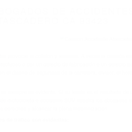
BOGADOS DE ACCIDENTE
TASCADERO CA 93423
r provocar la colisión y lesiones. A veces la colisión es
ectuoso o por un defecto de fabricación o un defecto p
en el diseño de seguridad de la carretera, divisor, el ho
no siempre es evidente. Si su lesión es el resultado de
 de motocicleta o accidente SUV nuestra los abogados d
s derechos y alcanzar la plena indemnización.
s de tráfico son evidentes: