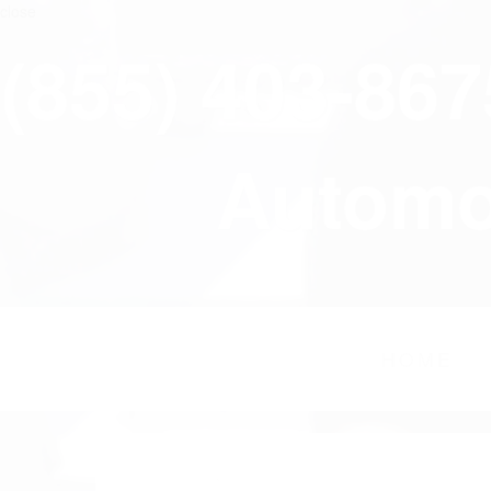
close
(855) 403-86
Automov
HOME