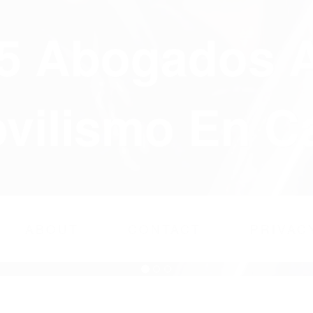
75 Abogados 
ilismo En Ca
ABOUT
CONTACT
PRIVAC