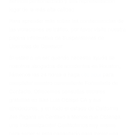
suspensión o revocación del privilegio de
conducir o licencia.
Cada condena por una violación de tránsito
suma un punto en su licencia de conducir. Su
compañía de seguros incluso podría cancelar su
póliza, o incrementarla sustancialmente. No
corra el riesgo. Contacte a nuestro abogado en
violaciones de tránsito hoy mismo y obtenga un
servicio personalizado y una representación
legal de la más alta calidad.
Para aprender más sobre las consecuencias de
las violaciones de tráfico, por favor visite nuestra
página informativa de Suspensiones de
Licencias de Conducir.