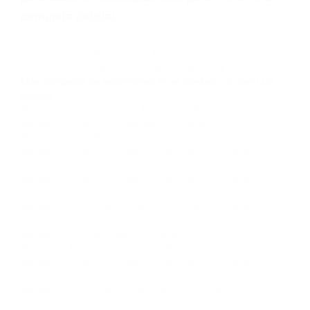
Si usted o un ser querido necesita ayuda de
nosotros abogados de accidentes en Houston,
llámenos las 24 horas o haga
clic aquí
para
completar nuestro conveniente Formulario de
Contacto. Ofrecemos consultas iniciales
gratuitas en San Luis Obispo CA y sus
alrededores, y en todo el estado de California.
¡No Pagará un Centavo a Menos que Obtenga
una Indemnización! Contáctenos hoy mismo
para saber si está capacitado para iniciar una
demanda judicial.
Que Significa So�ar Con Un Accidente California
Como
Prevenir Los Accidentes De Transito California
Más abogados de automóviles en el condado de San Luis
Obispo:
Abogados Para Accidentes Los Osos CA 93402
Abogados Para Accidentes San Luis Obispo CA 93406