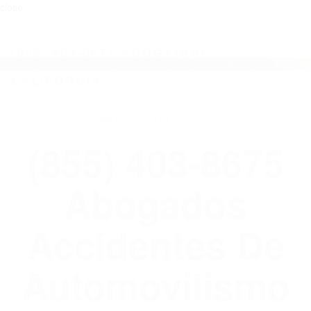
close
Toggl
naviga
(855) 403-8675 ABOGADOS
ACCIDENTES DE AUTOMOVILISMO EN
CALIFORNIA
WELCOME TO