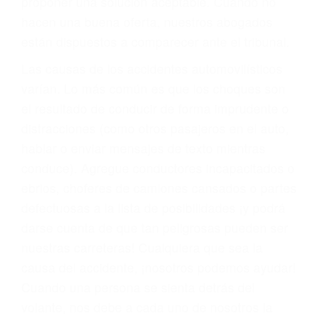
También representamos a las personas en
materia de inmigración y las familias de los
fallecidos a causa de la negligencia o mala
conducta. Cualesquiera que sean los
problemas, nuestros abogados litigantes civiles
preparan los casos como si fueran a ir a juicio.
Oponerse a los abogados y compañías de
seguros saben que estamos dispuestos a tratar
los casos, haciéndolos más propensos a
proponer una solución aceptable. Cuando no
hacen una buena oferta, nuestros abogados
están dispuestos a comparecer ante el tribunal.
Las causas de los accidentes automovilísticos
varían. Lo más común es que los choques son
el resultado de conducir de forma imprudente o
distracciones (como otros pasajeros en el auto,