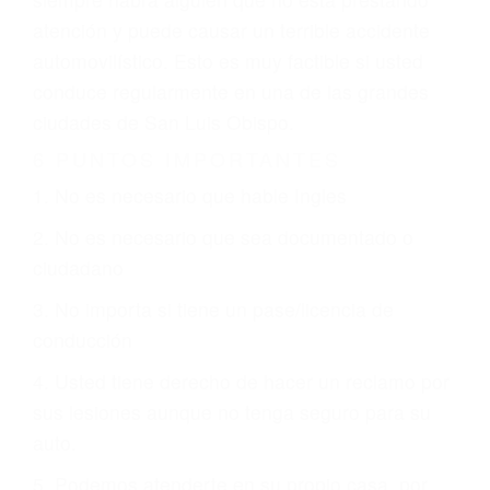
revisarán exhaustivamente todos los factores
que están involucrados en su caso para que la
justicia le otorgue la compensación que merece.
CHOCAR ES NORMAL
Es triste pero cierto, si usted conduce un
automóvil en nuestras calles y carreteras, tarde
o temprano va a tener un accidente. No importa
qué tan cuidadoso sea, cuando usted conduce,
siempre habrá alguien que no está prestando
atención y puede causar un terrible accidente
automovilístico. Esto es muy factible si usted
conduce regularmente en una de las grandes
ciudades de San Luis Obispo.
6 PUNTOS IMPORTANTES
1. No es necesario que hable Ingles