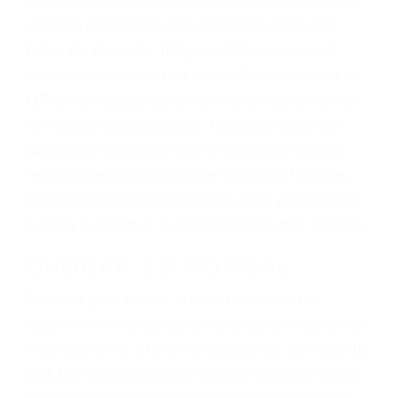
reciba la indemnización que merece por sus
lesiones, gastos médicos futuros, pérdida de
ingresos actuales y/o a futuro y para resarcir su
dolor y sufrimiento emocional.
El factor principal que un abogado de lesiones
personales debe determinar, es si el conductor
del vehículo estaba en falta y en qué medida al
momento del accidente. Otros factores que
pueden contribuir a provocar un accidente son
señales de tránsito con visibilidad obstruida,
faltas de atención, fatiga o distracciones del
conductor como el uso del teléfono celular o el
GPS, mal estado de la carretera o condiciones
climáticas desfavorables. Nuestros expertos
abogados de accidentes en San Luis Obispo,