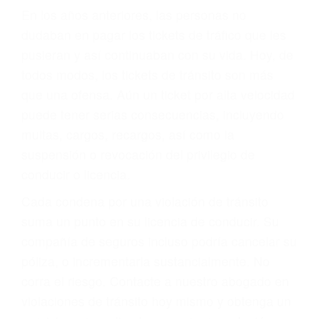
Sólo por el hecho de haber recibido un ticket no
significa que usted sea culpable. Nuestro trafico
abogado describirá claramente sus opciones y
le proveerá con su mejor asesoría legal. Él tiene
más de 17 años de experiencia legal, los cuales
pondrá a su disposición. Con el soporte de su
experimentado equipo legal, él trabajará para
minimizar las posibles consecuencias negativas
de su violación a las leyes de tránsito.
En los años anteriores, las personas no
dudaban en pagar los tickets de tráfico que les
pusieran y así continuaban con su vida. Hoy, de
todos modos, los tickets de tránsito son más
que una ofensa. Aún un ticket por alta velocidad
puede tener serias consecuencias, incluyendo
multas, cargos, recargos, así como la