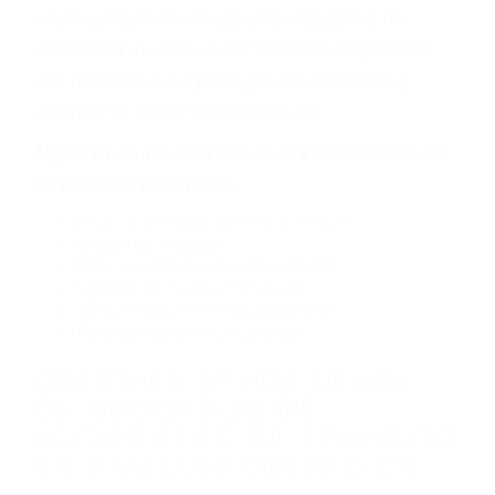
fabricación o un defecto parte tal como un
neumático defectuoso. A veces el accidente es
causado por fallas en el diseño de seguridad de
la carretera, divisor, el hombro, la señalización
de barandas o pobres o la iluminación.
La causa exacta de un accidente de auto no
siempre es evidente. Si su lesión es el resultado
de un accidente de coche, accidente de camión,
accidente de autobús, accidente de motocicleta
o accidente SUV nuestra los abogados de
accidentes de auto encontrará las respuestas
que necesita para proteger sus derechos y
alcanzar la plena indemnización.
Algunas de las causas de los accidentes de
tráfico son evidentes: