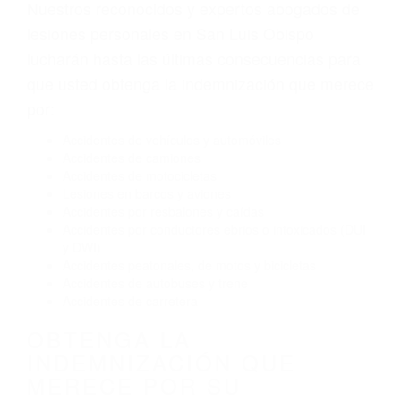
Envío de mensajes de texto al conducir
Exceso de velocidad
El no obedecer las señales de tráfico
Conducir de manera imprudente
Conducir bajo los efectos del alcohol
Reventón de llanta o neumático
OBTENGA AYUDA LEGAL
DE ABOGADOS DE
ACCIDENTES DE TRANSITO
EN SAN LUIS OBISPO CA
Nuestros reconocidos y expertos abogados de
lesiones personales en San Luis Obispo
lucharán hasta las últimas consecuencias para
que usted obtenga la indemnización que merece
por:
Accidentes de vehículos y automóviles
Accidentes de camiones