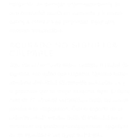
hablar o enviar mensajes de texto mientras
conduce). Agregue conductores incapacitados o
ebrios, choferes de camiones cansados o partes
defectuosas a la lista de posibilidades ¡y podrá
darse cuenta de que tan peligrosas pueden ser
nuestras carreteras! Cualquiera que sea la
causa del accidente, ¡nosotros podemos ayudar!
Cuando una persona se sienta detrás del
volante, nos debe a cada uno de nosotros la
obligación de manejar responsablemente. Si
otro conductor causa un accidente y le causa
daños a usted o a su propiedad, tiene que
hacerse responsable.
ACUSADO NO SIGNIFICA
CULPABLE