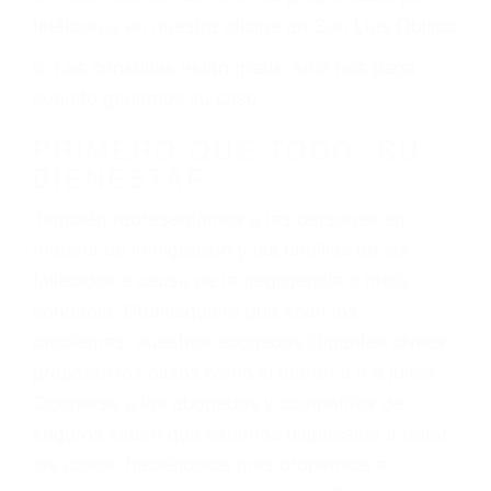
2. No es necesario que sea documentado o
ciudadano
3. No importa si tiene un pase/licencia de
conducción
4. Usted tiene derecho de hacer un reclamo por
sus lesiones aunque no tenga seguro para su
auto.
5. Podemos atenderte en su propio casa, por
teléfono o en nuestra oficina en San Luis Obispo
6. Las consultas están gratis; solo nos paga
cuando ganamos su caso
PRIMERO QUE TODO: SU
BIENESTAR