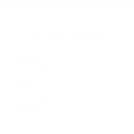
Abogados De Trafico Los Osos CA 93402
Abogados Para Accidentes De Carro San Luis Obispo CA
93407
Abogados Para Accidentes De Carro San Luis Obispo CA
93403
Abogados De Accidentes De Transito San Luis Obispo CA
93405
Abogados De Trafico San Luis Obispo CA 93403
Abogados Accidentes San Luis Obispo CA 93403
Abogados Para Accidentes De Carro San Luis Obispo CA
93405
Abogados De Accidentes De Trafico Los Osos CA 93402
CATEGORIES
AND TAGS
Orange