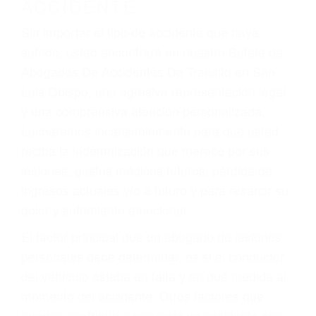
Accidentes de motocicletas
Lesiones en barcos y aviones
Accidentes por resbalones y caídas
Accidentes por conductores ebrios o intoxicados (DUI
y DWI)
Accidentes peatonales, de motos y bicicletas
Accidentes de autobuses y trene
Accidentes de carretera
OBTENGA LA
INDEMNIZACIÓN QUE
MERECE POR SU
ACCIDENTE
Sin importar el tipo de accidente que haya
sufrido, usted encontrará en nuestro Bufete de
Abogados De Accidentes De Transito en San
Luis Obispo, una agresiva representación legal
y una comprensiva atención personalizada.
Lucharemos incansablemente para que usted