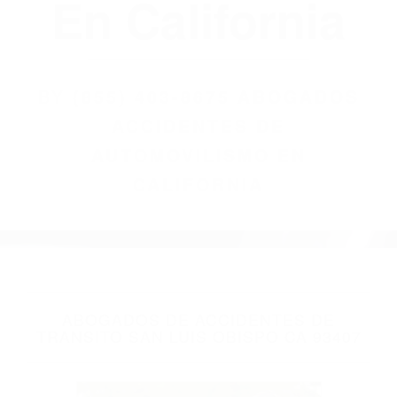
(855) 403-8675
Abogados
Accidentes De
Automovilismo
En California
BY
(855) 403-8675 ABOGADOS
ACCIDENTES DE
AUTOMOVILISMO EN