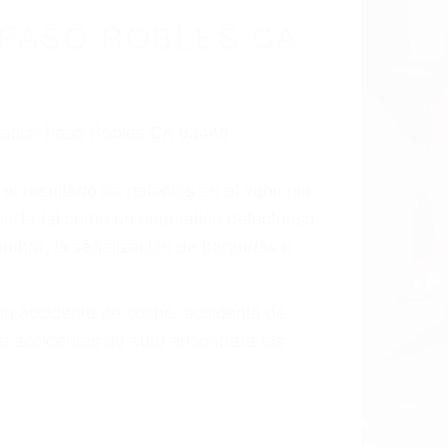
cidentes De
fornia