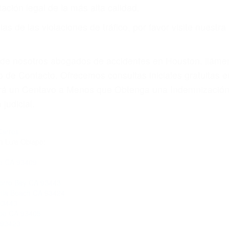
por teléfono o en nuestra oficina en Paso Robles
 paga cuando ganamos su caso
SU BIENESTAR
materia de inmigración y las familias de los fallecidos 
emas, nuestros abogados litigantes civiles preparan los 
 seguros saben que estamos dispuestos a tratar los ca
 no hacen una buena oferta, nuestros abogados están di
ticos varían. Lo más común es que los choques son el r
asajeros en el auto, hablar o enviar mensajes de texto
ones cansados o partes defectuosas a la lista de posibil
as! Cualquiera que sea la causa del accidente, ¡nosotr
 cada uno de nosotros la obligación de manejar responsa
u propiedad, tiene que hacerse responsable.
A CULPABLE