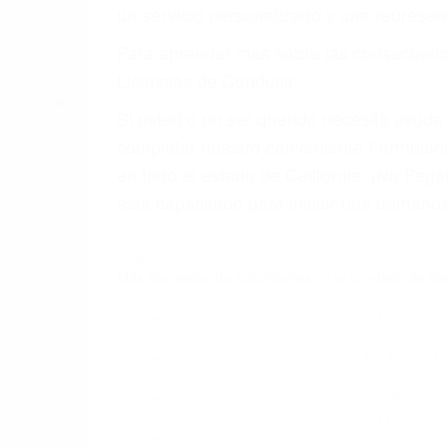
5. Podemos atenderte en su propio casa, 
6. Las consultas están gratis; solo nos
PRIMERO QUE TODO: 
También representamos a las personas en 
conducta. Cualesquiera que sean los probl
Oponerse a los abogados y compañías de
proponer una solución aceptable. Cuando
Las causas de los accidentes automovilís
imprudente o distracciones (como otros p
incapacitados o ebrios, choferes de cami
peligrosas pueden ser nuestras carreter
se sienta detrás del volante, nos debe a
accidente y le causa daños a usted o a s
ACUSADO NO SIGNIFIC