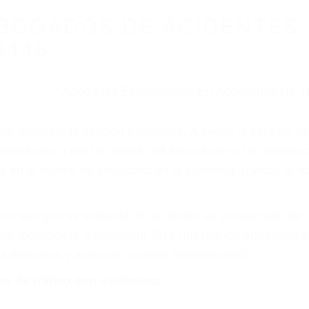
WELCOME TO
8675 Abogados Ac
ovilismo En Cali