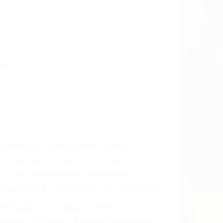
a las últimas consecuencias para que
CCIDENTE
ados De Acidentes en Paso Robles, una
mente para que usted reciba la
/o a futuro y para resarcir su dolor y
l vehículo estaba en falta y en qué medida