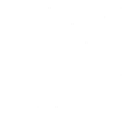
A veces los errores de más de un conducto
de motor en Paso Robles CA: un diseño de
A veces el accidente es causado por falla
pobres o la iluminación.
La causa exacta de un accidente de auto 
camión, accidente de autobús, accidente
respuestas que necesita para proteger su
Algunas de las causas de los accidente
Envío de mensajes de texto al conducir
Exceso de velocidad
El no obedecer las señales de tráfico
Conducir de manera imprudente
Conducir bajo los efectos del alcohol
Reventón de llanta o neumático
OBTENGA AYUDA LEGA