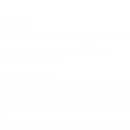
s de lesiones personales en Paso Robles lucharán hast
ce por:
dos (DUI y DWI)
ZACIÓN QUE MERECE POR SU A
ya sufrido, usted encontrará en nuestro Bufete de Abog
prensiva atención personalizada. Lucharemos incansable
, gastos médicos futuros, pérdida de ingresos actuales y
iones personales debe determinar, es si el conductor de