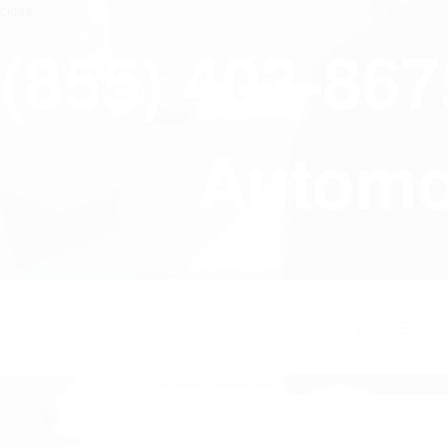
close
(855) 403-86
Automov
HOME