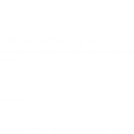
ABOGADOS ACCIDENTES DE AUTOMOVI
OGADOS DE ACIDENTES PASO ROBLES CA 93
nt category
BOGADOS DE ACIDENTES 
3446