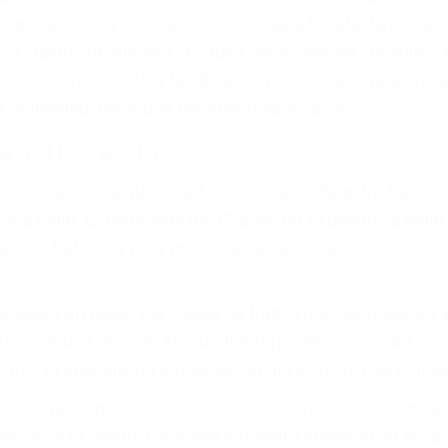
que pueden contribuir a provocar un accidente son señale
 del conductor como el uso del teléfono celular o el GPS
rtos abogados de accidentes en Paso Robles, revisarán 
a justicia le otorgue la compensación que merece.
n automóvil en nuestras calles y carreteras, tarde o temp
duce, siempre habrá alguien que no está prestando aten
actible si usted conduce regularmente en una de las gr
o o ciudadano
e conducción
amo por sus lesiones aunque no tenga seguro para su aut