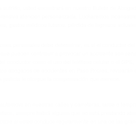
r provocar la colisión y lesiones. A veces la colisión es
fectuoso o por un defecto de fabricación o un defecto 
s en el diseño de seguridad de la carretera, divisor, el 
no siempre es evidente. Si su lesión es el resultado de
 de motocicleta o accidente SUV nuestra los abogados d
s derechos y alcanzar la plena indemnización.
s de tráfico son evidentes:
L DE ABOGADOS DE ACIDENTES