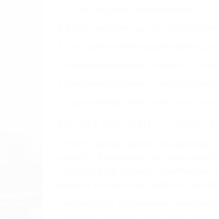
Nuestros reconocidos y expertos abogado
usted obtenga la indemnización que mere
Accidentes de vehículos y automóviles
Accidentes de camiones
Accidentes de motocicletas
Lesiones en barcos y aviones
Accidentes por resbalones y caídas
Accidentes por conductores ebrios o intoxica
Accidentes peatonales, de motos y bicicletas
Accidentes de autobuses y trene
Accidentes de carretera
OBTENGA LA INDEMNI
Sin importar el tipo de accidente que ha
agresiva representación legal y una com
indemnización que merece por sus lesiones
sufrimiento emocional.
El factor principal que un abogado de les