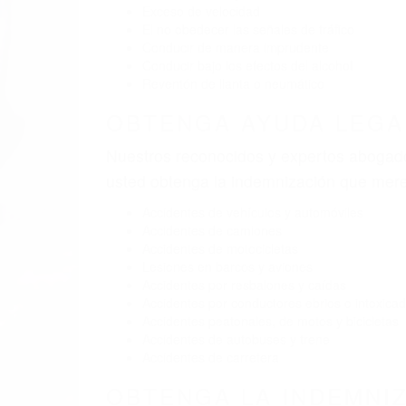
BY
(855) 403-8675 
AB
Pare
A
9