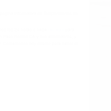
a causa de la negligencia o mala
casos como si fueran a ir a juicio.
sos, haciéndolos más propensos a
spuestos a comparecer ante el tribunal.
esultado de conducir de forma
 mientras conduce). Agregue conductores
idades ¡y podrá darse cuenta de que tan
os podemos ayudar! Cuando una persona
blemente. Si otro conductor causa un