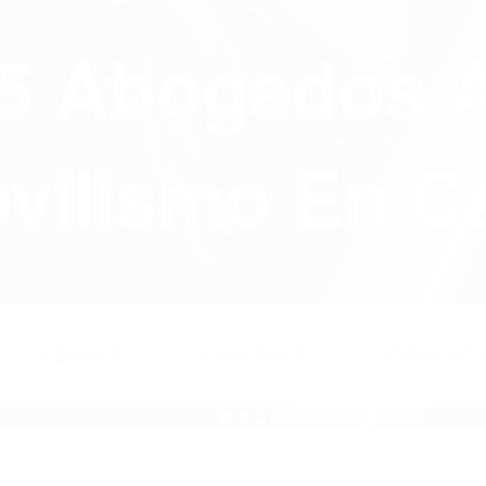
75 Abogados 
ilismo En Ca
ABOUT
CONTACT
PRIVAC