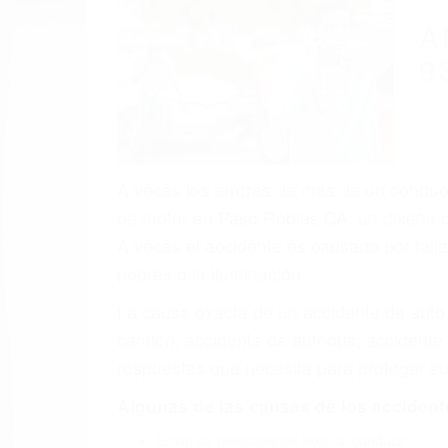
(855) 403-
Autom