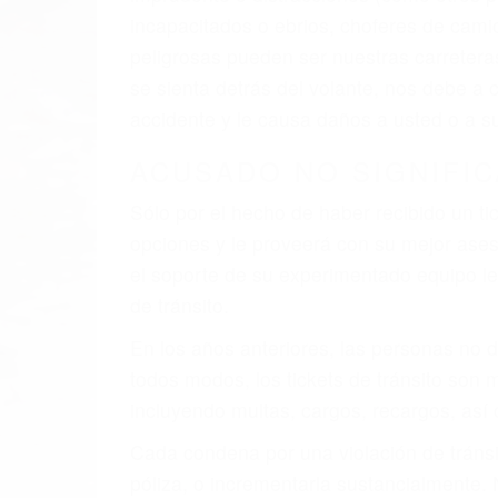
al momento del accidente. Otros factores 
faltas de atención, fatiga o distracciones
climáticas desfavorables. Nuestros expe
están involucrados en su caso para que l
CHOCAR ES NORMAL
Es triste pero cierto, si usted conduce u
qué tan cuidadoso sea, cuando usted con
accidente automovilístico. Esto es muy f
6 PUNTOS IMPORTANTES
1. No es necesario que hable Ingles
2. No es necesario que sea documentad
3. No importa si tiene un pase/licencia d
4. Usted tiene derecho de hacer un recl