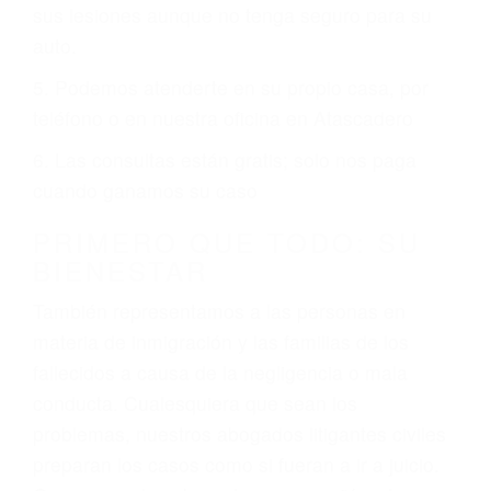
ciudades de Atascadero.
6 PUNTOS IMPORTANTES
1. No es necesario que hable Ingles
2. No es necesario que sea documentado o
ciudadano
3. No importa si tiene un pase/licencia de
conducción
4. Usted tiene derecho de hacer un reclamo por
sus lesiones aunque no tenga seguro para su
auto.
5. Podemos atenderte en su propio casa, por
teléfono o en nuestra oficina en Atascadero
6. Las consultas están gratis; solo nos paga
cuando ganamos su caso