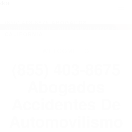
close
Toggl
naviga
(855) 403-8675 ABOGADOS
ACCIDENTES DE AUTOMOVILISMO EN
CALIFORNIA
WELCOME TO