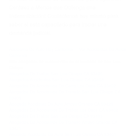
página informativa de Suspensiones de
Licencias de Conducir.
Si usted o un ser querido necesita ayuda de
nosotros abogados de accidentes en Houston,
llámenos las 24 horas o haga
clic aquí
para
completar nuestro conveniente Formulario de
Contacto. Ofrecemos consultas iniciales
gratuitas en Atascadero CA y sus alrededores, y
en todo el estado de California. ¡No Pagará un
Centavo a Menos que Obtenga una
Indemnización! Contáctenos hoy mismo para
saber si está capacitado para iniciar una
demanda judicial.
Accidente De Auto Hoy California
Ver Accidentes De Autos
California