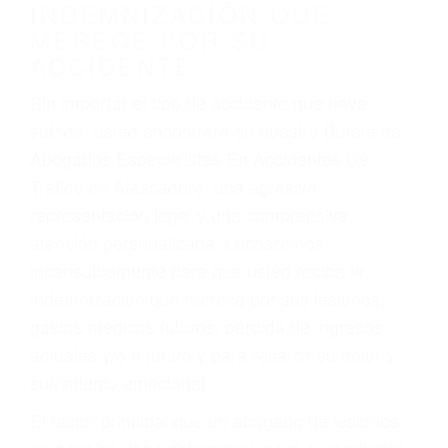
Accidentes de vehículos y automóviles
Accidentes de camiones
Accidentes de motocicletas
Lesiones en barcos y aviones
Accidentes por resbalones y caídas
Accidentes por conductores ebrios o intoxicados (DUI
y DWI)
Accidentes peatonales, de motos y bicicletas
Accidentes de autobuses y trene
Accidentes de carretera
OBTENGA LA
INDEMNIZACIÓN QUE
MERECE POR SU
ACCIDENTE
Sin importar el tipo de accidente que haya
sufrido, usted encontrará en nuestro Bufete de
Abogados Especialistas En Accidentes De
Trafico en Atascadero, una agresiva