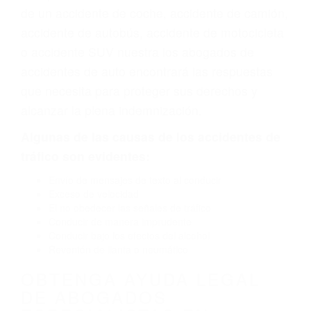
vehículo de motor en Atascadero CA: un diseño
defectuoso o por un defecto de fabricación o un
defecto parte tal como un neumático
defectuoso. A veces el accidente es causado
por fallas en el diseño de seguridad de la
carretera, divisor, el hombro, la señalización de
barandas o pobres o la iluminación.
La causa exacta de un accidente de auto no
siempre es evidente. Si su lesión es el resultado
de un accidente de coche, accidente de camión,
accidente de autobús, accidente de motocicleta
o accidente SUV nuestra los abogados de
accidentes de auto encontrará las respuestas
que necesita para proteger sus derechos y
alcanzar la plena indemnización.