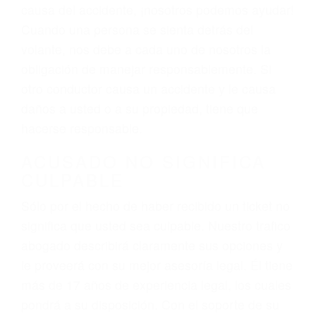
varían. Lo más común es que los choques son
el resultado de conducir de forma imprudente o
distracciones (como otros pasajeros en el auto,
hablar o enviar mensajes de texto mientras
conduce). Agregue conductores incapacitados o
ebrios, choferes de camiones cansados o partes
defectuosas a la lista de posibilidades ¡y podrá
darse cuenta de que tan peligrosas pueden ser
nuestras carreteras! Cualquiera que sea la
causa del accidente, ¡nosotros podemos ayudar!
Cuando una persona se sienta detrás del
volante, nos debe a cada uno de nosotros la
obligación de manejar responsablemente. Si
otro conductor causa un accidente y le causa
daños a usted o a su propiedad, tiene que
hacerse responsable.