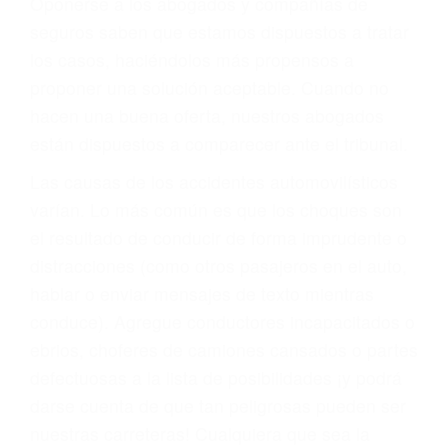
PRIMERO QUE TODO: SU
BIENESTAR
También representamos a las personas en
materia de inmigración y las familias de los
fallecidos a causa de la negligencia o mala
conducta. Cualesquiera que sean los
problemas, nuestros abogados litigantes civiles
preparan los casos como si fueran a ir a juicio.
Oponerse a los abogados y compañías de
seguros saben que estamos dispuestos a tratar
los casos, haciéndolos más propensos a
proponer una solución aceptable. Cuando no
hacen una buena oferta, nuestros abogados
están dispuestos a comparecer ante el tribunal.
Las causas de los accidentes automovilísticos