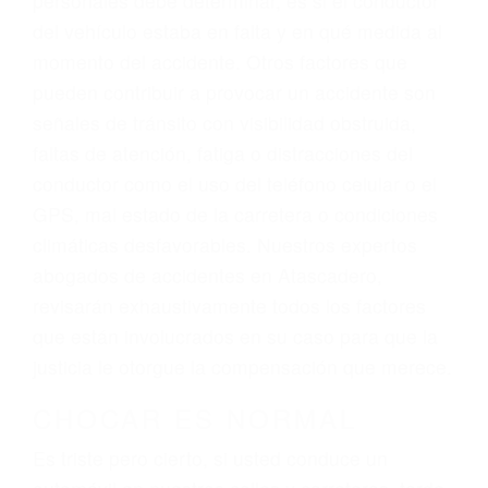
representación legal y una comprensiva
atención personalizada. Lucharemos
incansablemente para que usted reciba la
indemnización que merece por sus lesiones,
gastos médicos futuros, pérdida de ingresos
actuales y/o a futuro y para resarcir su dolor y
sufrimiento emocional.
El factor principal que un abogado de lesiones
personales debe determinar, es si el conductor
del vehículo estaba en falta y en qué medida al
momento del accidente. Otros factores que
pueden contribuir a provocar un accidente son
señales de tránsito con visibilidad obstruida,
faltas de atención, fatiga o distracciones del
conductor como el uso del teléfono celular o el