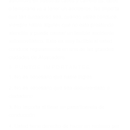
GPS, mal estado de la carretera o condiciones
climáticas desfavorables. Nuestros expertos
abogados de accidentes en Atascadero,
revisarán exhaustivamente todos los factores
que están involucrados en su caso para que la
justicia le otorgue la compensación que merece.
CHOCAR ES NORMAL
Es triste pero cierto, si usted conduce un
automóvil en nuestras calles y carreteras, tarde
o temprano va a tener un accidente. No importa
qué tan cuidadoso sea, cuando usted conduce,
siempre habrá alguien que no está prestando
atención y puede causar un terrible accidente
automovilístico. Esto es muy factible si usted
conduce regularmente en una de las grandes