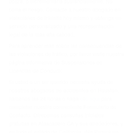
todos modos, los tickets de tránsito son más
que una ofensa. Aún un ticket por alta velocidad
puede tener serias consecuencias, incluyendo
multas, cargos, recargos, así como la
suspensión o revocación del privilegio de
conducir o licencia.
Cada condena por una violación de tránsito
suma un punto en su licencia de conducir. Su
compañía de seguros incluso podría cancelar su
póliza, o incrementarla sustancialmente. No
corra el riesgo. Contacte a nuestro abogado en
violaciones de tránsito hoy mismo y obtenga un
servicio personalizado y una representación
legal de la más alta calidad.
Para aprender más sobre las consecuencias de
las violaciones de tráfico, por favor visite nuestra