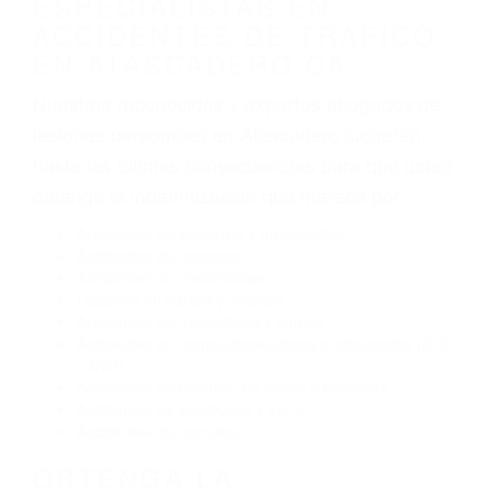
Algunas de las causas de los accidentes de
tráfico son evidentes:
Envío de mensajes de texto al conducir
Exceso de velocidad
El no obedecer las señales de tráfico
Conducir de manera imprudente
Conducir bajo los efectos del alcohol
Reventón de llanta o neumático
OBTENGA AYUDA LEGAL
DE ABOGADOS
ESPECIALISTAS EN
ACCIDENTES DE TRAFICO
EN ATASCADERO CA
Nuestros reconocidos y expertos abogados de
lesiones personales en Atascadero lucharán
hasta las últimas consecuencias para que usted
obtenga la indemnización que merece por: