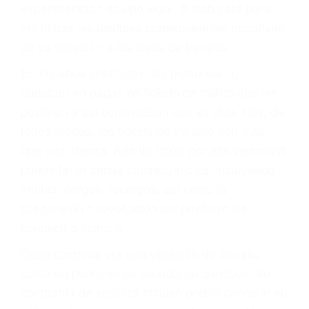
ACUSADO NO SIGNIFICA
CULPABLE
Sólo por el hecho de haber recibido un ticket no
significa que usted sea culpable. Nuestro trafico
abogado describirá claramente sus opciones y
le proveerá con su mejor asesoría legal. Él tiene
más de 17 años de experiencia legal, los cuales
pondrá a su disposición. Con el soporte de su
experimentado equipo legal, él trabajará para
minimizar las posibles consecuencias negativas
de su violación a las leyes de tránsito.
En los años anteriores, las personas no
dudaban en pagar los tickets de tráfico que les
pusieran y así continuaban con su vida. Hoy, de