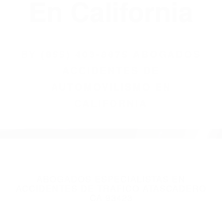
(855) 403-8675
Abogados
Accidentes De
Automovilismo
En California
BY
(855) 403-8675 ABOGADOS
ACCIDENTES DE
AUTOMOVILISMO EN