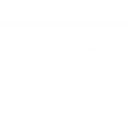
Más abogados de automóviles en el condado de San Luis
Obispo:
Abogados De Trafico San Luis Obispo CA 93406
Abogados Accidentes San Luis Obispo CA 93408
Abogados De Accidentes De Carro Los Osos CA 93402
Abogados De Accidentes De Transito San Luis Obispo CA
93408
Abogado Accidente De Auto Arroyo Grande CA 93420
Abogados De Accidentes De Trafico Los Osos CA 93402
Abogados De Trafico San Luis Obispo CA 93403
Abogados De Accidentes De Transito Arroyo Grande CA
93421
Abogado Accidente De Auto San Luis Obispo CA 93401
Abogados Especialistas En Accidentes De Trafico San Luis
Obispo CA 93405
CATEGORIES
AND TAGS