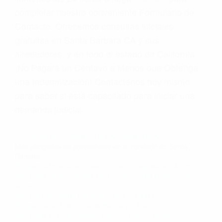
completar nuestro conveniente Formulario de
Contacto. Ofrecemos consultas iniciales
gratuitas en Santa Barbara CA y sus
alrededores, y en todo el estado de California.
¡No Pagará un Centavo a Menos que Obtenga
una Indemnización! Contáctenos hoy mismo
para saber si está capacitado para iniciar una
demanda judicial.
Carros Negros
So�ar Con Accidente De Auto
Más abogados de automóviles en el condado de Santa
Barbara:
Abogados Para Accidentes De Carro Carpinteria CA 93014
Abogados De Accidentes De Transito Santa Barbara CA
93110
Abogado Accidente De Auto Goleta CA 93117
Abogados De Trafico Santa Barbara CA 93121
Abogados Para Accidentes De Carro Santa Barbara CA