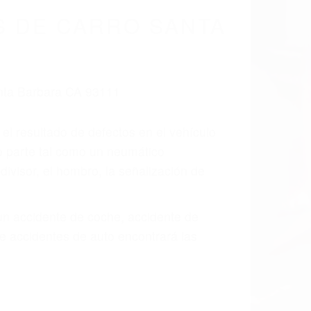
cidentes De
fornia