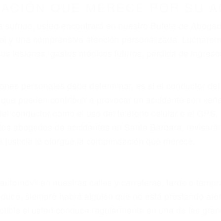
r provocar la colisión y lesiones. A veces la colisión es
defectuoso o por un defecto de fabricación o un defect
do por fallas en el diseño de seguridad de la carretera, 
no siempre es evidente. Si su lesión es el resultado de
 de motocicleta o accidente SUV nuestra los abogados d
s derechos y alcanzar la plena indemnización.
s de tráfico son evidentes:
L DE ABOGADOS DE ACCIDENT