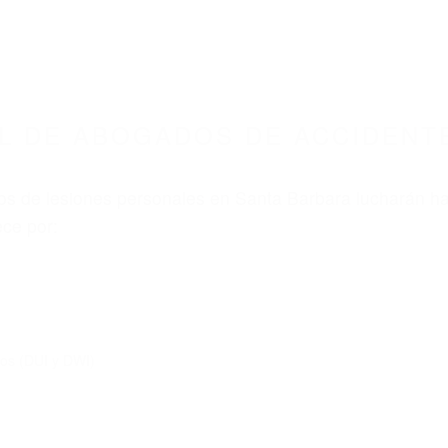
ABOGADOS ACCIDENTES DE AUTOMOVI
 DE ACCIDENTES DE CARRO SANTA BARBARA
nt category
BOGADOS DE ACCIDENTE
ARBARA CA 93111