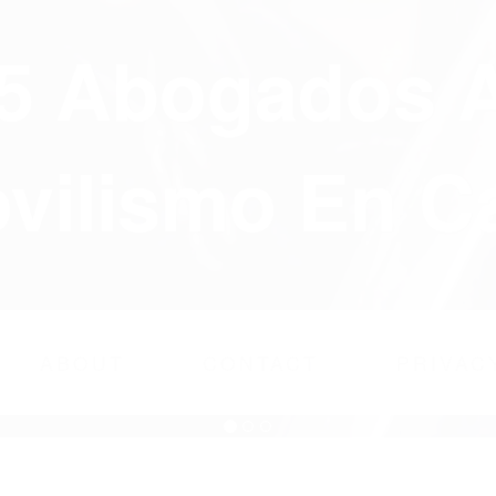
75 Abogados 
ilismo En Ca
ABOUT
CONTACT
PRIVAC