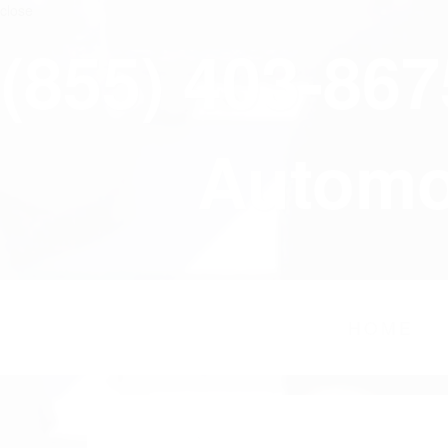
close
(855) 403-86
Automov
HOME