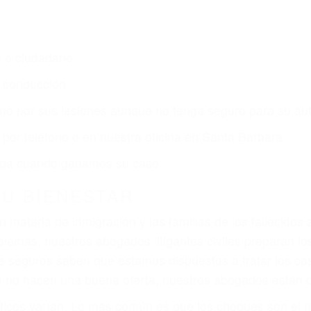
s de lesiones personales en Santa Barbara lucharán ha
ce por:
dos (DUI y DWI)
ZACIÓN QUE MERECE POR SU A
ya sufrido, usted encontrará en nuestro Bufete de Abog
gal y una comprensiva atención personalizada. Luchare
s lesiones, gastos médicos futuros, pérdida de ingresos 