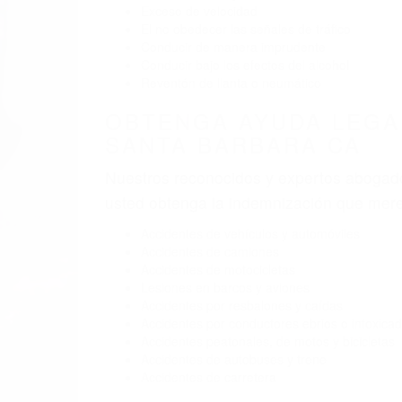
BY
(855) 403-8675 
ABOGADOS
Pare
A
B