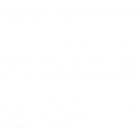
WELCOME TO
8675 Abogados Ac
ovilismo En Cali