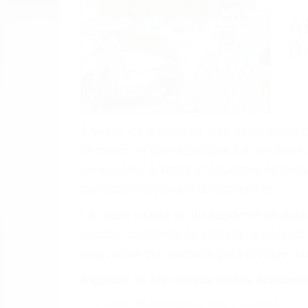
(855) 403-
Autom