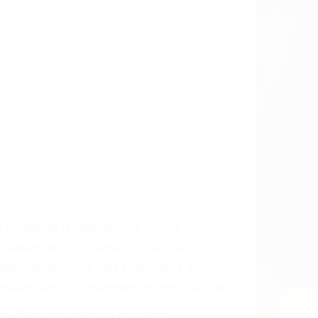
sta las últimas consecuencias para que
CCIDENTE
ados De Accidentes De Carro en Santa
mos incansablemente para que usted
actuales y/o a futuro y para resarcir su