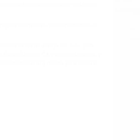
o.
a causa de la negligencia o mala
casos como si fueran a ir a juicio.
sos, haciéndolos más propensos a
spuestos a comparecer ante el tribunal.
esultado de conducir de forma
 mientras conduce). Agregue conductores
idades ¡y podrá darse cuenta de que tan
os podemos ayudar! Cuando una persona
blemente. Si otro conductor causa un