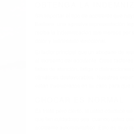
A veces los errores de más de un conducto
de motor en Santa Barbara CA: un diseño 
defectuoso. A veces el accidente es causa
barandas o pobres o la iluminación.
La causa exacta de un accidente de auto 
camión, accidente de autobús, accidente
respuestas que necesita para proteger su
Algunas de las causas de los accidente
Envío de mensajes de texto al conducir
Exceso de velocidad
El no obedecer las señales de tráfico
Conducir de manera imprudente
Conducir bajo los efectos del alcohol
Reventón de llanta o neumático
OBTENGA AYUDA LEGA