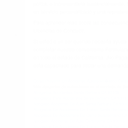
4. Usted tiene derecho de hacer un recl
5. Podemos atenderte en su propio casa, 
6. Las consultas están gratis; solo nos
PRIMERO QUE TODO: 
También representamos a las personas en 
conducta. Cualesquiera que sean los probl
Oponerse a los abogados y compañías de
proponer una solución aceptable. Cuando
Las causas de los accidentes automovilís
imprudente o distracciones (como otros p
incapacitados o ebrios, choferes de cami
peligrosas pueden ser nuestras carreter
se sienta detrás del volante, nos debe a
accidente y le causa daños a usted o a s