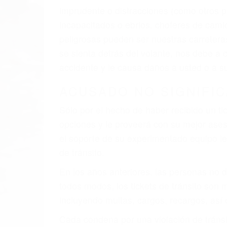
El factor principal que un abogado de les
al momento del accidente. Otros factores 
faltas de atención, fatiga o distracciones
climáticas desfavorables. Nuestros expe
están involucrados en su caso para que l
CHOCAR ES NORMAL
Es triste pero cierto, si usted conduce u
qué tan cuidadoso sea, cuando usted con
accidente automovilístico. Esto es muy f
6 PUNTOS IMPORTANTES
1. No es necesario que hable Ingles
2. No es necesario que sea documentad
3. No importa si tiene un pase/licencia d