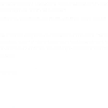
amo por sus lesiones aunque no tenga seguro para su aut
por teléfono o en nuestra oficina en Santa Barbara
 paga cuando ganamos su caso
SU BIENESTAR
materia de inmigración y las familias de los fallecidos 
emas, nuestros abogados litigantes civiles preparan los 
 seguros saben que estamos dispuestos a tratar los ca
 no hacen una buena oferta, nuestros abogados están di
ticos varían. Lo más común es que los choques son el r
asajeros en el auto, hablar o enviar mensajes de texto
ones cansados o partes defectuosas a la lista de posibil
as! Cualquiera que sea la causa del accidente, ¡nosotr
 cada uno de nosotros la obligación de manejar responsa
u propiedad, tiene que hacerse responsable.