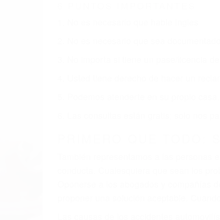
SANTA BARBARA CA
Nuestros reconocidos y expertos abogado
usted obtenga la indemnización que mere
Accidentes de vehículos y automóviles
Accidentes de camiones
Accidentes de motocicletas
Lesiones en barcos y aviones
Accidentes por resbalones y caídas
Accidentes por conductores ebrios o intoxica
Accidentes peatonales, de motos y bicicletas
Accidentes de autobuses y trene
Accidentes de carretera
OBTENGA LA INDEMNI
Sin importar el tipo de accidente que ha
Barbara, una agresiva representación le
reciba la indemnización que merece por su
dolor y sufrimiento emocional.