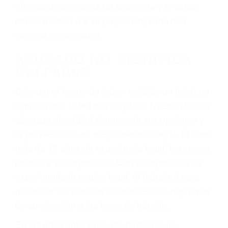
conduce). Agregue conductores incapacitados o
ebrios, choferes de camiones cansados o partes
defectuosas a la lista de posibilidades ¡y podrá
darse cuenta de que tan peligrosas pueden ser
nuestras carreteras! Cualquiera que sea la
causa del accidente, ¡nosotros podemos ayudar!
Cuando una persona se sienta detrás del
volante, nos debe a cada uno de nosotros la
obligación de manejar responsablemente. Si
otro conductor causa un accidente y le causa
daños a usted o a su propiedad, tiene que
hacerse responsable.
ACUSADO NO SIGNIFICA
CULPABLE
Sólo por el hecho de haber recibido un ticket no