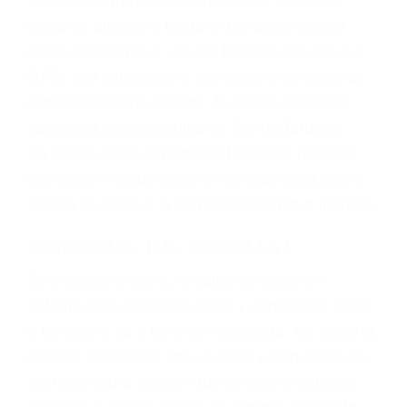
lesiones, gastos médicos futuros, pérdida de
ingresos actuales y/o a futuro y para resarcir su
dolor y sufrimiento emocional.
El factor principal que un abogado de lesiones
personales debe determinar, es si el conductor
del vehículo estaba en falta y en qué medida al
momento del accidente. Otros factores que
pueden contribuir a provocar un accidente son
señales de tránsito con visibilidad obstruida,
faltas de atención, fatiga o distracciones del
conductor como el uso del teléfono celular o el
GPS, mal estado de la carretera o condiciones
climáticas desfavorables. Nuestros expertos
abogados de accidentes en Santa Barbara,
revisarán exhaustivamente todos los factores