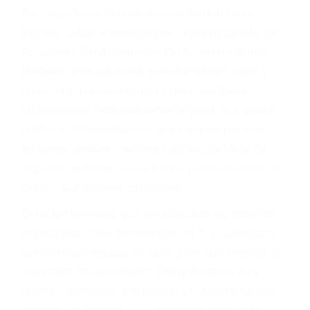
Accidentes por resbalones y caídas
Accidentes por conductores ebrios o intoxicados (DUI
y DWI)
Accidentes peatonales, de motos y bicicletas
Accidentes de autobuses y trene
Accidentes de carretera
OBTENGA LA
INDEMNIZACIÓN QUE
MERECE POR SU
ACCIDENTE
Sin importar el tipo de accidente que haya
sufrido, usted encontrará en nuestro Bufete de
Abogados De Accidentes De Carro en Santa
Barbara, una agresiva representación legal y
una comprensiva atención personalizada.
Lucharemos incansablemente para que usted
reciba la indemnización que merece por sus