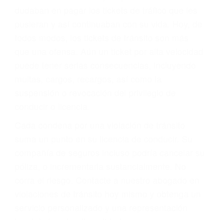
significa que usted sea culpable. Nuestro trafico
abogado describirá claramente sus opciones y
le proveerá con su mejor asesoría legal. Él tiene
más de 17 años de experiencia legal, los cuales
pondrá a su disposición. Con el soporte de su
experimentado equipo legal, él trabajará para
minimizar las posibles consecuencias negativas
de su violación a las leyes de tránsito.
En los años anteriores, las personas no
dudaban en pagar los tickets de tráfico que les
pusieran y así continuaban con su vida. Hoy, de
todos modos, los tickets de tránsito son más
que una ofensa. Aún un ticket por alta velocidad
puede tener serias consecuencias, incluyendo
multas, cargos, recargos, así como la
suspensión o revocación del privilegio de