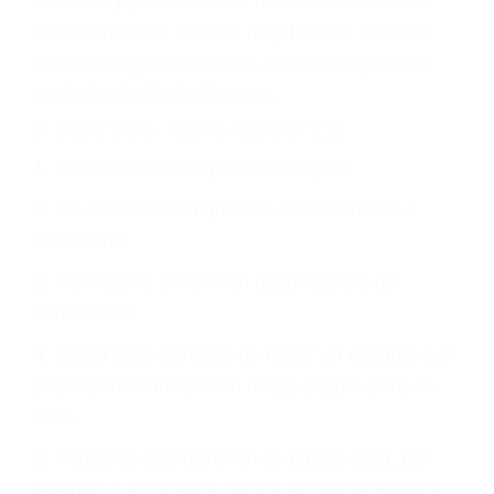
que están involucrados en su caso para que la
justicia le otorgue la compensación que merece.
CHOCAR ES NORMAL
Es triste pero cierto, si usted conduce un
automóvil en nuestras calles y carreteras, tarde
o temprano va a tener un accidente. No importa
qué tan cuidadoso sea, cuando usted conduce,
siempre habrá alguien que no está prestando
atención y puede causar un terrible accidente
automovilístico. Esto es muy factible si usted
conduce regularmente en una de las grandes
ciudades de Santa Barbara.
6 PUNTOS IMPORTANTES
1. No es necesario que hable Ingles
2. No es necesario que sea documentado o