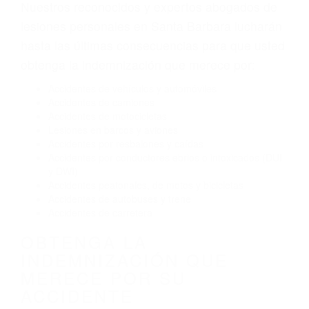
Envío de mensajes de texto al conducir
Exceso de velocidad
El no obedecer las señales de tráfico
Conducir de manera imprudente
Conducir bajo los efectos del alcohol
Reventón de llanta o neumático
OBTENGA AYUDA LEGAL
DE ABOGADOS DE
ACCIDENTES DE CARRO
EN SANTA BARBARA CA
Nuestros reconocidos y expertos abogados de
lesiones personales en Santa Barbara lucharán
hasta las últimas consecuencias para que usted
obtenga la indemnización que merece por:
Accidentes de vehículos y automóviles
Accidentes de camiones
Accidentes de motocicletas
Lesiones en barcos y aviones