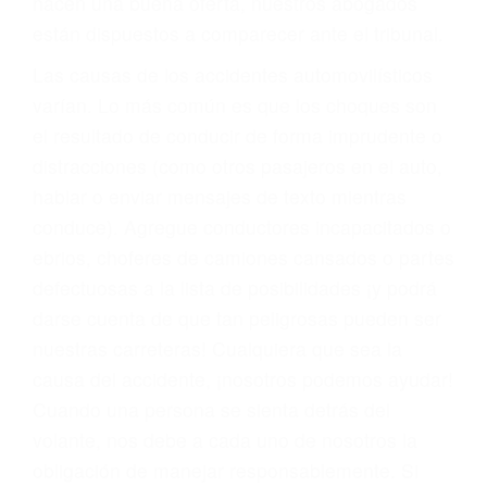
materia de inmigración y las familias de los
fallecidos a causa de la negligencia o mala
conducta. Cualesquiera que sean los
problemas, nuestros abogados litigantes civiles
preparan los casos como si fueran a ir a juicio.
Oponerse a los abogados y compañías de
seguros saben que estamos dispuestos a tratar
los casos, haciéndolos más propensos a
proponer una solución aceptable. Cuando no
hacen una buena oferta, nuestros abogados
están dispuestos a comparecer ante el tribunal.
Las causas de los accidentes automovilísticos
varían. Lo más común es que los choques son
el resultado de conducir de forma imprudente o
distracciones (como otros pasajeros en el auto,
hablar o enviar mensajes de texto mientras