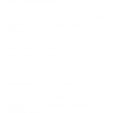
conducir o licencia.
Cada condena por una violación de tránsito
suma un punto en su licencia de conducir. Su
compañía de seguros incluso podría cancelar su
póliza, o incrementarla sustancialmente. No
corra el riesgo. Contacte a nuestro abogado en
violaciones de tránsito hoy mismo y obtenga un
servicio personalizado y una representación
legal de la más alta calidad.
Para aprender más sobre las consecuencias de
las violaciones de tráfico, por favor visite nuestra
página informativa de Suspensiones de
Licencias de Conducir.
Si usted o un ser querido necesita ayuda de