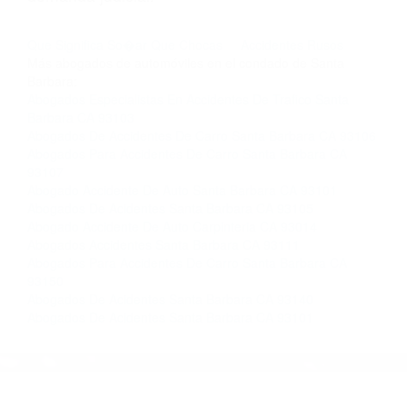
nosotros abogados de accidentes en Houston,
llámenos las 24 horas o haga
clic aquí
para
completar nuestro conveniente Formulario de
Contacto. Ofrecemos consultas iniciales
gratuitas en Santa Barbara CA y sus
alrededores, y en todo el estado de California.
¡No Pagará un Centavo a Menos que Obtenga
una Indemnización! Contáctenos hoy mismo
para saber si está capacitado para iniciar una
demanda judicial.
Que Significa So�ar Que Chocas
Accidentes Rusos
Más abogados de automóviles en el condado de Santa
Barbara:
Abogados Especialistas En Accidentes De Trafico Santa
Barbara CA 93103
Abogados De Accidentes De Carro Santa Barbara CA 93106
Abogados Para Accidentes De Carro Santa Barbara CA
93107