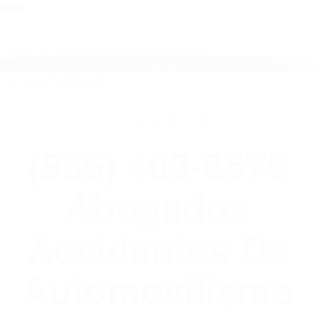
close
Toggl
naviga
(855) 403-8675 ABOGADOS
ACCIDENTES DE AUTOMOVILISMO EN
CALIFORNIA
WELCOME TO