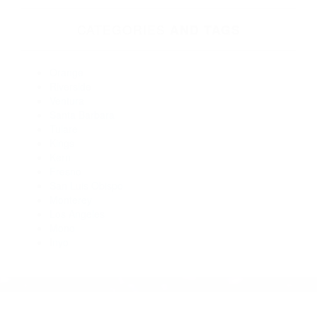
Abogado Accidente De Auto Santa Barbara CA 93101
Abogados De Acidentes Santa Barbara CA 93105
Abogado Accidente De Auto Carpinteria CA 93014
Abogados Accidentes Santa Barbara CA 93111
Abogados Para Accidentes De Carro Santa Barbara CA
93150
Abogados De Acidentes Santa Barbara CA 93140
Abogados De Acidentes Santa Barbara CA 93101
CATEGORIES
AND TAGS
Orange
Riverside
Ventura
Santa Barbara
Tulare