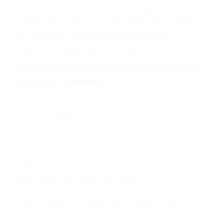
fabricación o un defecto parte tal como un
neumático defectuoso. A veces el accidente es
causado por fallas en el diseño de seguridad de
la carretera, divisor, el hombro, la señalización
de barandas o pobres o la iluminación.
La causa exacta de un accidente de auto no
siempre es evidente. Si su lesión es el resultado
de un accidente de coche, accidente de camión,
accidente de autobús, accidente de motocicleta
o accidente SUV nuestra los abogados de
accidentes de auto encontrará las respuestas
que necesita para proteger sus derechos y
alcanzar la plena indemnización.
Algunas de las causas de los accidentes de
tráfico son evidentes: