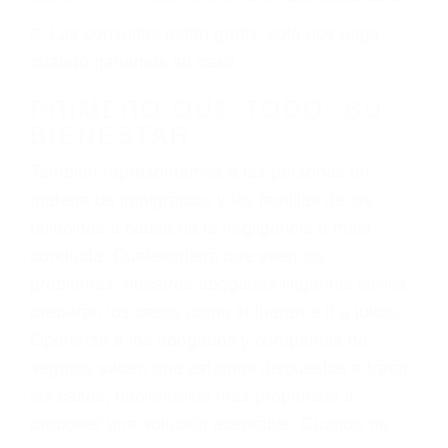
ciudadano
3. No importa si tiene un pase/licencia de
conducción
4. Usted tiene derecho de hacer un reclamo por
sus lesiones aunque no tenga seguro para su
auto.
5. Podemos atenderte en su propio casa, por
teléfono o en nuestra oficina en Santa Barbara
6. Las consultas están gratis; solo nos paga
cuando ganamos su caso
PRIMERO QUE TODO: SU
BIENESTAR
También representamos a las personas en