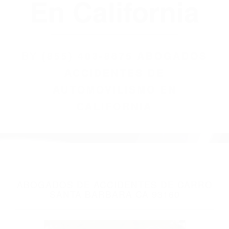
(855) 403-8675
Abogados
Accidentes De
Automovilismo
En California
BY
(855) 403-8675 ABOGADOS
ACCIDENTES DE
AUTOMOVILISMO EN