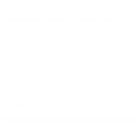
llámenos las 24 horas o haga
clic aquí
para
completar nuestro conveniente Formulario de
Contacto. Ofrecemos consultas iniciales
gratuitas en Santa Maria CA y sus alrededores,
y en todo el estado de California. ¡No Pagará un
Centavo a Menos que Obtenga una
Indemnización! Contáctenos hoy mismo para
saber si está capacitado para iniciar una
demanda judicial.
Imagenes De Accidentes De Carros California
So�ar Con
Un Accidente California
Más abogados de automóviles en el condado de Santa
Barbara:
Abogados Para Accidentes Santa Barbara CA 93110
Abogados Accidentes Santa Maria CA 93454
Abogados Accidentes Santa Barbara CA 93101
Abogados De Trafico Santa Barbara CA 93120
Abogados De Accidentes De Transito Santa Barbara CA