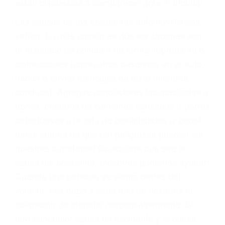
fallecidos a causa de la negligencia o mala
conducta. Cualesquiera que sean los
problemas, nuestros abogados litigantes civiles
preparan los casos como si fueran a ir a juicio.
Oponerse a los abogados y compañías de
seguros saben que estamos dispuestos a tratar
los casos, haciéndolos más propensos a
proponer una solución aceptable. Cuando no
hacen una buena oferta, nuestros abogados
están dispuestos a comparecer ante el tribunal.
Las causas de los accidentes automovilísticos
varían. Lo más común es que los choques son
el resultado de conducir de forma imprudente o
distracciones (como otros pasajeros en el auto,
hablar o enviar mensajes de texto mientras
conduce). Agregue conductores incapacitados o