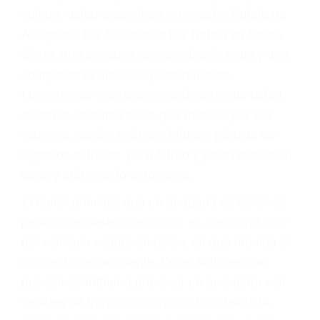
Accidentes por conductores ebrios o intoxicados (DUI
y DWI)
Accidentes peatonales, de motos y bicicletas
Accidentes de autobuses y trene
Accidentes de carretera
OBTENGA LA
INDEMNIZACIÓN QUE
MERECE POR SU
ACCIDENTE
Sin importar el tipo de accidente que haya
sufrido, usted encontrará en nuestro Bufete de
Abogados De Accidentes De Trafico en Santa
Maria, una agresiva representación legal y una
comprensiva atención personalizada.
Lucharemos incansablemente para que usted
reciba la indemnización que merece por sus
lesiones, gastos médicos futuros, pérdida de