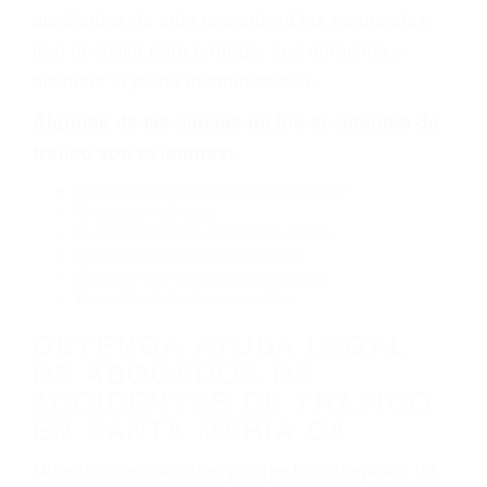
defectuoso. A veces el accidente es causado
por fallas en el diseño de seguridad de la
carretera, divisor, el hombro, la señalización de
barandas o pobres o la iluminación.
La causa exacta de un accidente de auto no
siempre es evidente. Si su lesión es el resultado
de un accidente de coche, accidente de camión,
accidente de autobús, accidente de motocicleta
o accidente SUV nuestra los abogados de
accidentes de auto encontrará las respuestas
que necesita para proteger sus derechos y
alcanzar la plena indemnización.
Algunas de las causas de los accidentes de
tráfico son evidentes:
Envío de mensajes de texto al conducir