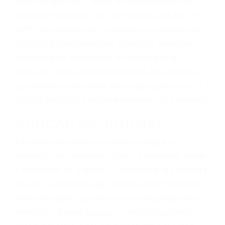
ingresos actuales y/o a futuro y para resarcir su
dolor y sufrimiento emocional.
El factor principal que un abogado de lesiones
personales debe determinar, es si el conductor
del vehículo estaba en falta y en qué medida al
momento del accidente. Otros factores que
pueden contribuir a provocar un accidente son
señales de tránsito con visibilidad obstruida,
faltas de atención, fatiga o distracciones del
conductor como el uso del teléfono celular o el
GPS, mal estado de la carretera o condiciones
climáticas desfavorables. Nuestros expertos
abogados de accidentes en Santa Maria,
revisarán exhaustivamente todos los factores
que están involucrados en su caso para que la