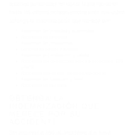
Exceso de velocidad
El no obedecer las señales de tráfico
Conducir de manera imprudente
Conducir bajo los efectos del alcohol
Reventón de llanta o neumático
OBTENGA AYUDA LEGAL
DE ABOGADOS DE
ACCIDENTES DE TRAFICO
EN SANTA MARIA CA
Nuestros reconocidos y expertos abogados de
lesiones personales en Santa Maria lucharán
hasta las últimas consecuencias para que usted
obtenga la indemnización que merece por:
Accidentes de vehículos y automóviles
Accidentes de camiones
Accidentes de motocicletas
Lesiones en barcos y aviones
Accidentes por resbalones y caídas