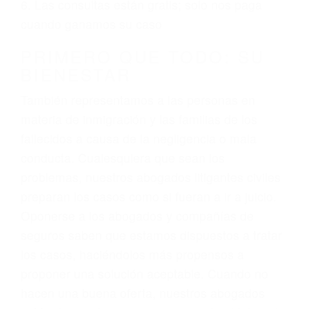
ciudadano
3. No importa si tiene un pase/licencia de
conducción
4. Usted tiene derecho de hacer un reclamo por
sus lesiones aunque no tenga seguro para su
auto.
5. Podemos atenderte en su propio casa, por
teléfono o en nuestra oficina en Santa Maria
6. Las consultas están gratis; solo nos paga
cuando ganamos su caso
PRIMERO QUE TODO: SU
BIENESTAR
También representamos a las personas en
materia de inmigración y las familias de los