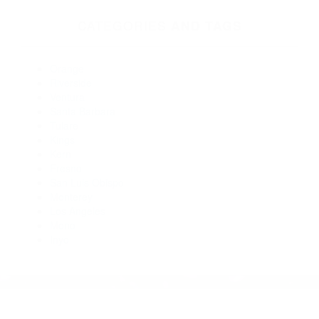
93107
Abogado Accidente De Auto Santa Barbara CA 93140
Abogados Para Accidentes De Carro Santa Barbara CA
93105
Abogados Accidentes Santa Barbara CA 93106
Abogados De Trafico Santa Barbara CA 93103
Abogados Especialistas En Accidentes De Trafico Santa
Barbara CA 93111
CATEGORIES
AND TAGS
Orange
Riverside
Ventura
Santa Barbara
Tulare