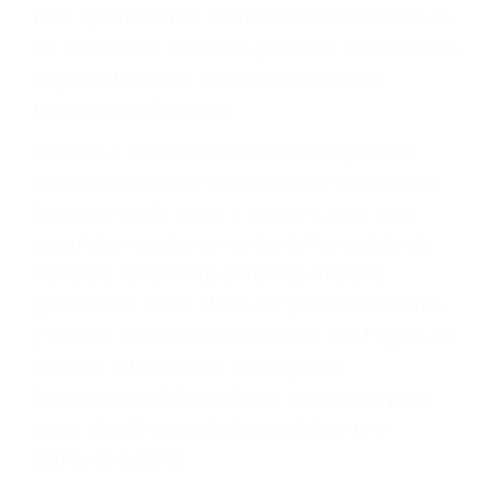
conducir o licencia.
Cada condena por una violación de tránsito
suma un punto en su licencia de conducir. Su
compañía de seguros incluso podría cancelar su
póliza, o incrementarla sustancialmente. No
corra el riesgo. Contacte a nuestro abogado en
violaciones de tránsito hoy mismo y obtenga un
servicio personalizado y una representación
legal de la más alta calidad.
Para aprender más sobre las consecuencias de
las violaciones de tráfico, por favor visite nuestra
página informativa de Suspensiones de
Licencias de Conducir.
Si usted o un ser querido necesita ayuda de
nosotros abogados de accidentes en Houston,