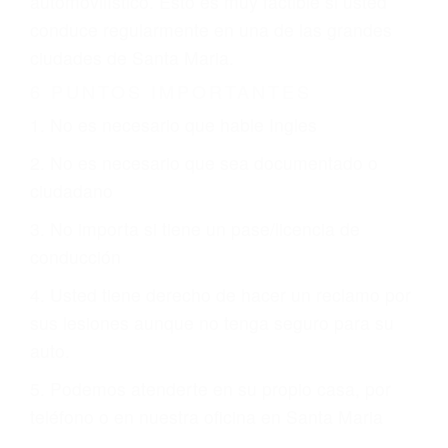
justicia le otorgue la compensación que merece.
CHOCAR ES NORMAL
Es triste pero cierto, si usted conduce un
automóvil en nuestras calles y carreteras, tarde
o temprano va a tener un accidente. No importa
qué tan cuidadoso sea, cuando usted conduce,
siempre habrá alguien que no está prestando
atención y puede causar un terrible accidente
automovilístico. Esto es muy factible si usted
conduce regularmente en una de las grandes
ciudades de Santa Maria.
6 PUNTOS IMPORTANTES
1. No es necesario que hable Ingles
2. No es necesario que sea documentado o