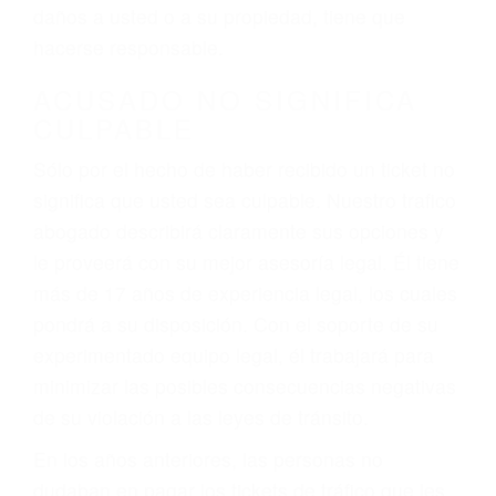
ebrios, choferes de camiones cansados o partes
defectuosas a la lista de posibilidades ¡y podrá
darse cuenta de que tan peligrosas pueden ser
nuestras carreteras! Cualquiera que sea la
causa del accidente, ¡nosotros podemos ayudar!
Cuando una persona se sienta detrás del
volante, nos debe a cada uno de nosotros la
obligación de manejar responsablemente. Si
otro conductor causa un accidente y le causa
daños a usted o a su propiedad, tiene que
hacerse responsable.
ACUSADO NO SIGNIFICA
CULPABLE
Sólo por el hecho de haber recibido un ticket no
significa que usted sea culpable. Nuestro trafico