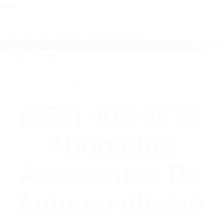
close
Toggl
naviga
(855) 403-8675 ABOGADOS
ACCIDENTES DE AUTOMOVILISMO EN
CALIFORNIA
WELCOME TO