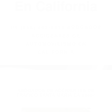
(855) 403-8675
Abogados
Accidentes De
Automovilismo
En California
BY
(855) 403-8675 ABOGADOS
ACCIDENTES DE
AUTOMOVILISMO EN