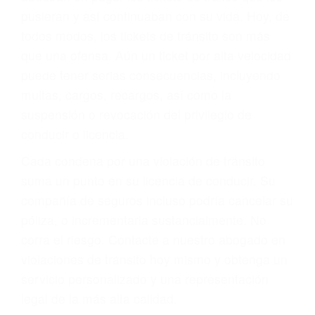
abogado describirá claramente sus opciones y
le proveerá con su mejor asesoría legal. Él tiene
más de 17 años de experiencia legal, los cuales
pondrá a su disposición. Con el soporte de su
experimentado equipo legal, él trabajará para
minimizar las posibles consecuencias negativas
de su violación a las leyes de tránsito.
En los años anteriores, las personas no
dudaban en pagar los tickets de tráfico que les
pusieran y así continuaban con su vida. Hoy, de
todos modos, los tickets de tránsito son más
que una ofensa. Aún un ticket por alta velocidad
puede tener serias consecuencias, incluyendo
multas, cargos, recargos, así como la
suspensión o revocación del privilegio de