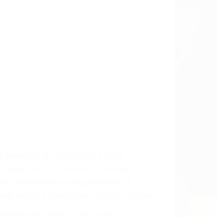
 las últimas consecuencias para que
CCIDENTE
dos De Accidentes De Transito en
aremos incansablemente para que usted
actuales y/o a futuro y para resarcir su