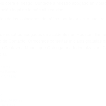
amo por sus lesiones aunque no tenga seguro para su aut
por teléfono o en nuestra oficina en Guadalupe
 paga cuando ganamos su caso
SU BIENESTAR
materia de inmigración y las familias de los fallecidos 
emas, nuestros abogados litigantes civiles preparan los 
 seguros saben que estamos dispuestos a tratar los ca
 no hacen una buena oferta, nuestros abogados están di
ticos varían. Lo más común es que los choques son el r
asajeros en el auto, hablar o enviar mensajes de texto
ones cansados o partes defectuosas a la lista de posibil
as! Cualquiera que sea la causa del accidente, ¡nosotr
 cada uno de nosotros la obligación de manejar responsa
u propiedad, tiene que hacerse responsable.