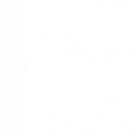
A veces los errores de más de un conducto
de motor en Guadalupe CA: un diseño def
veces el accidente es causado por fallas 
pobres o la iluminación.
La causa exacta de un accidente de auto 
camión, accidente de autobús, accidente
respuestas que necesita para proteger su
Algunas de las causas de los accidente
Envío de mensajes de texto al conducir
Exceso de velocidad
El no obedecer las señales de tráfico
Conducir de manera imprudente
Conducir bajo los efectos del alcohol
Reventón de llanta o neumático
OBTENGA AYUDA LEGA