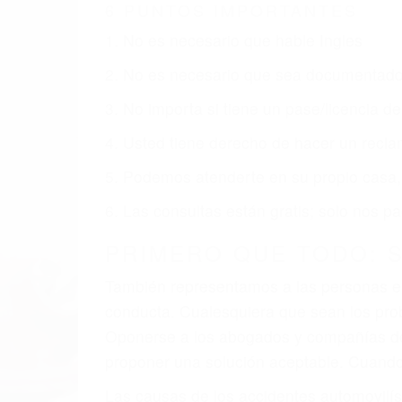
GUADALUPE CA
Nuestros reconocidos y expertos abogado
usted obtenga la indemnización que mere
Accidentes de vehículos y automóviles
Accidentes de camiones
Accidentes de motocicletas
Lesiones en barcos y aviones
Accidentes por resbalones y caídas
Accidentes por conductores ebrios o intoxica
Accidentes peatonales, de motos y bicicletas
Accidentes de autobuses y trene
Accidentes de carretera
OBTENGA LA INDEMNI
Sin importar el tipo de accidente que ha
Guadalupe, una agresiva representación
reciba la indemnización que merece por su
dolor y sufrimiento emocional.