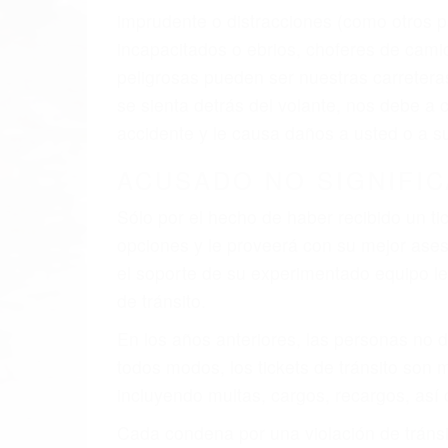
El factor principal que un abogado de les
al momento del accidente. Otros factores 
faltas de atención, fatiga o distracciones
climáticas desfavorables. Nuestros expe
están involucrados en su caso para que l
CHOCAR ES NORMAL
Es triste pero cierto, si usted conduce u
qué tan cuidadoso sea, cuando usted con
accidente automovilístico. Esto es muy f
6 PUNTOS IMPORTANTES
1. No es necesario que hable Ingles
2. No es necesario que sea documentad
3. No importa si tiene un pase/licencia d