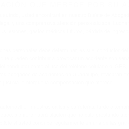
r provocar la colisión y lesiones. A veces la colisión es
ectuoso o por un defecto de fabricación o un defecto p
en el diseño de seguridad de la carretera, divisor, el ho
no siempre es evidente. Si su lesión es el resultado de
 de motocicleta o accidente SUV nuestra los abogados d
s derechos y alcanzar la plena indemnización.
s de tráfico son evidentes:
L DE ABOGADOS DE ACCIDENTE