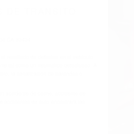
cidentes De
fornia