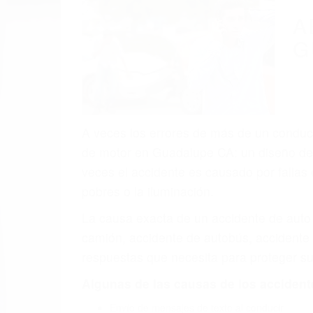
(855) 403-
Autom