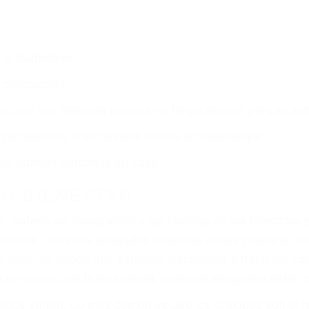
s de lesiones personales en Guadalupe lucharán hasta
ce por:
dos (DUI y DWI)
ZACIÓN QUE MERECE POR SU A
ya sufrido, usted encontrará en nuestro Bufete de Aboga
 legal y una comprensiva atención personalizada. Luch
s lesiones, gastos médicos futuros, pérdida de ingresos 