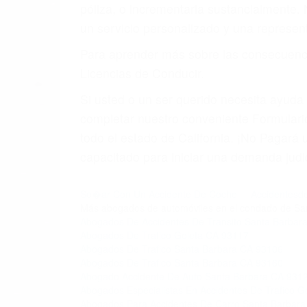
4. Usted tiene derecho de hacer un recl
5. Podemos atenderte en su propio casa, 
6. Las consultas están gratis; solo nos
PRIMERO QUE TODO: 
También representamos a las personas en 
conducta. Cualesquiera que sean los probl
Oponerse a los abogados y compañías de
proponer una solución aceptable. Cuando
Las causas de los accidentes automovilís
imprudente o distracciones (como otros p
incapacitados o ebrios, choferes de cami
peligrosas pueden ser nuestras carreter
se sienta detrás del volante, nos debe a
accidente y le causa daños a usted o a s