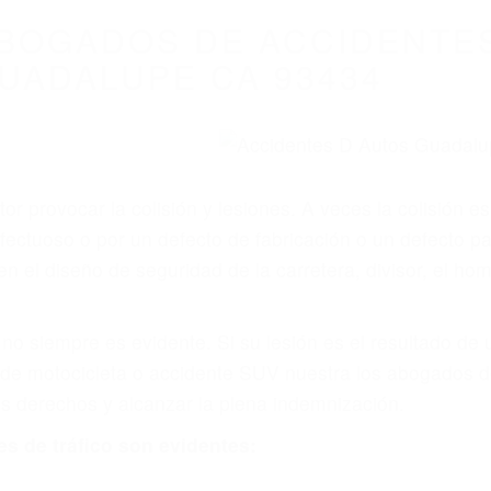
WELCOME TO
8675 Abogados Ac
ovilismo En Cali