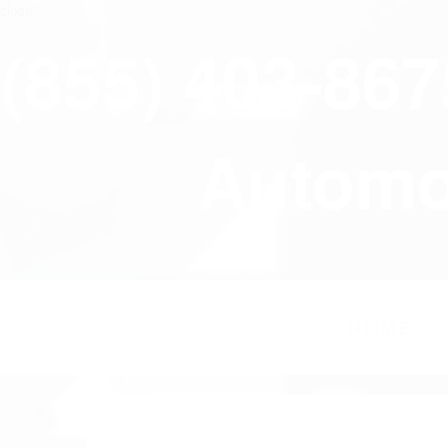
close
(855) 403-86
Automov
HOME