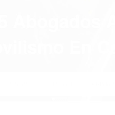
75 Abogados 
ilismo En Ca
ABOUT
CONTACT
PRIVAC