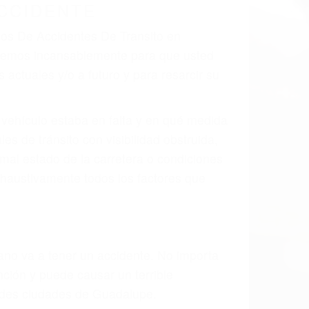
 el resultado de defectos en el vehículo
arte tal como un neumático defectuoso. A
mbro, la señalización de barandas o
 un accidente de coche, accidente de
e accidentes de auto encontrará las
S DE TRANSITO EN