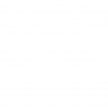
iones personales debe determinar, es si el conductor de
que pueden contribuir a provocar un accidente son señale
 del conductor como el uso del teléfono celular o el GPS
rtos abogados de accidentes en Guadalupe, revisarán ex
a justicia le otorgue la compensación que merece.
n automóvil en nuestras calles y carreteras, tarde o temp
duce, siempre habrá alguien que no está prestando aten
actible si usted conduce regularmente en una de las gr
o o ciudadano
e conducción