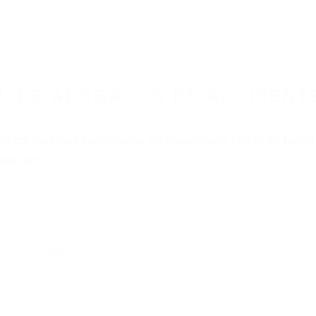
ABOGADOS ACCIDENTES DE AUTOMOVI
S DE ACCIDENTES DE TRANSITO GUADALUPE 
nt category
BOGADOS DE ACCIDENTES
UADALUPE CA 93434