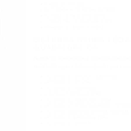
BY
(855) 403-8675 
ABOGADO
Pare
A
G