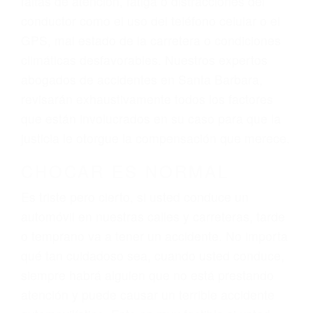
ingresos actuales y/o a futuro y para resarcir su
dolor y sufrimiento emocional.
El factor principal que un abogado de lesiones
personales debe determinar, es si el conductor
del vehículo estaba en falta y en qué medida al
momento del accidente. Otros factores que
pueden contribuir a provocar un accidente son
señales de tránsito con visibilidad obstruida,
faltas de atención, fatiga o distracciones del
conductor como el uso del teléfono celular o el
GPS, mal estado de la carretera o condiciones
climáticas desfavorables. Nuestros expertos
abogados de accidentes en Santa Barbara,
revisarán exhaustivamente todos los factores
que están involucrados en su caso para que la