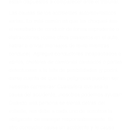
fallecidos a causa de la negligencia o mala
conducta. Cualesquiera que sean los
problemas, nuestros abogados litigantes civiles
preparan los casos como si fueran a ir a juicio.
Oponerse a los abogados y compañías de
seguros saben que estamos dispuestos a tratar
los casos, haciéndolos más propensos a
proponer una solución aceptable. Cuando no
hacen una buena oferta, nuestros abogados
están dispuestos a comparecer ante el tribunal.
Las causas de los accidentes automovilísticos
varían. Lo más común es que los choques son
el resultado de conducir de forma imprudente o
distracciones (como otros pasajeros en el auto,
hablar o enviar mensajes de texto mientras
conduce). Agregue conductores incapacitados o