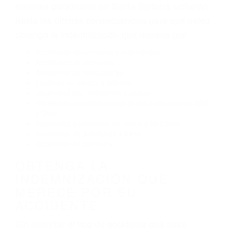
Exceso de velocidad
El no obedecer las señales de tráfico
Conducir de manera imprudente
Conducir bajo los efectos del alcohol
Reventón de llanta o neumático
OBTENGA AYUDA LEGAL
DE ABOGADOS DE
ACCIDENTES DE TRANSITO
EN SANTA BARBARA CA
Nuestros reconocidos y expertos abogados de
lesiones personales en Santa Barbara lucharán
hasta las últimas consecuencias para que usted
obtenga la indemnización que merece por:
Accidentes de vehículos y automóviles
Accidentes de camiones
Accidentes de motocicletas
Lesiones en barcos y aviones
Accidentes por resbalones y caídas