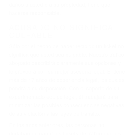
ebrios, choferes de camiones cansados o partes
defectuosas a la lista de posibilidades ¡y podrá
darse cuenta de que tan peligrosas pueden ser
nuestras carreteras! Cualquiera que sea la
causa del accidente, ¡nosotros podemos ayudar!
Cuando una persona se sienta detrás del
volante, nos debe a cada uno de nosotros la
obligación de manejar responsablemente. Si
otro conductor causa un accidente y le causa
daños a usted o a su propiedad, tiene que
hacerse responsable.
ACUSADO NO SIGNIFICA
CULPABLE
Sólo por el hecho de haber recibido un ticket no
significa que usted sea culpable. Nuestro trafico