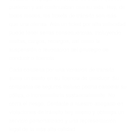
abogado describirá claramente sus opciones y
le proveerá con su mejor asesoría legal. Él tiene
más de 17 años de experiencia legal, los cuales
pondrá a su disposición. Con el soporte de su
experimentado equipo legal, él trabajará para
minimizar las posibles consecuencias negativas
de su violación a las leyes de tránsito.
En los años anteriores, las personas no
dudaban en pagar los tickets de tráfico que les
pusieran y así continuaban con su vida. Hoy, de
todos modos, los tickets de tránsito son más
que una ofensa. Aún un ticket por alta velocidad
puede tener serias consecuencias, incluyendo
multas, cargos, recargos, así como la
suspensión o revocación del privilegio de