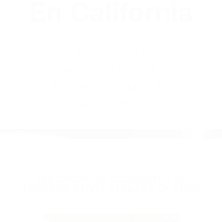
(855) 403-8675
Abogados
Accidentes De
Automovilismo
En California
BY
(855) 403-8675 ABOGADOS
ACCIDENTES DE
AUTOMOVILISMO EN