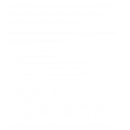
neumático defectuoso. A veces el accidente es
causado por fallas en el diseño de seguridad de
la carretera, divisor, el hombro, la señalización
de barandas o pobres o la iluminación.
La causa exacta de un accidente de auto no
siempre es evidente. Si su lesión es el resultado
de un accidente de coche, accidente de camión,
accidente de autobús, accidente de motocicleta
o accidente SUV nuestra los abogados de
accidentes de auto encontrará las respuestas
que necesita para proteger sus derechos y
alcanzar la plena indemnización.
Algunas de las causas de los accidentes de
tráfico son evidentes:
Envío de mensajes de texto al conducir