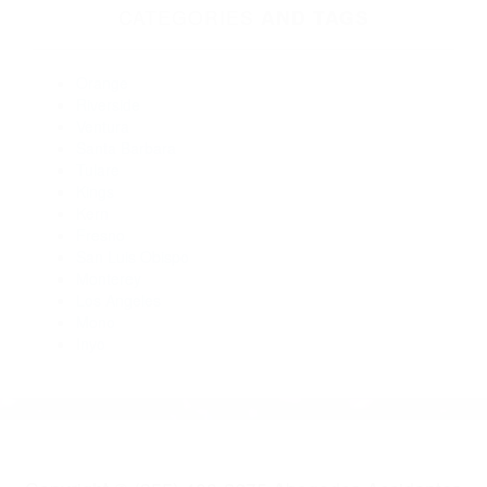
Abogados De Accidentes De Carro Carpinteria CA 93014
Abogados De Accidentes De Carro Summerland CA 93067
Abogados De Accidentes De Transito Summerland CA 93067
Abogados Para Accidentes De Carro Carpinteria CA 93013
Abogados De Acidentes Santa Barbara CA 93101
Abogados Para Accidentes De Carro Santa Barbara CA
93102
CATEGORIES
AND TAGS
Orange
Riverside
Ventura
Santa Barbara
Tulare
Kings