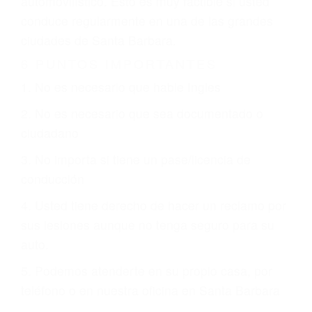
justicia le otorgue la compensación que merece.
CHOCAR ES NORMAL
Es triste pero cierto, si usted conduce un
automóvil en nuestras calles y carreteras, tarde
o temprano va a tener un accidente. No importa
qué tan cuidadoso sea, cuando usted conduce,
siempre habrá alguien que no está prestando
atención y puede causar un terrible accidente
automovilístico. Esto es muy factible si usted
conduce regularmente en una de las grandes
ciudades de Santa Barbara.
6 PUNTOS IMPORTANTES
1. No es necesario que hable Ingles
2. No es necesario que sea documentado o