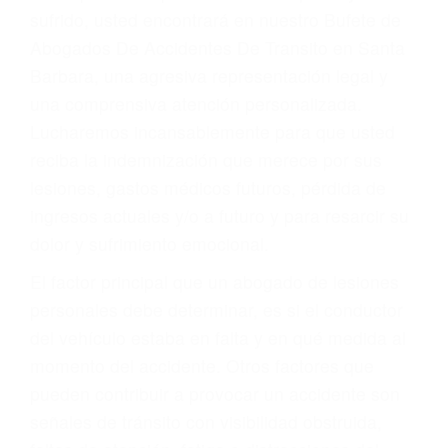
Accidentes por conductores ebrios o intoxicados (DUI
y DWI)
Accidentes peatonales, de motos y bicicletas
Accidentes de autobuses y trene
Accidentes de carretera
OBTENGA LA
INDEMNIZACIÓN QUE
MERECE POR SU
ACCIDENTE
Sin importar el tipo de accidente que haya
sufrido, usted encontrará en nuestro Bufete de
Abogados De Accidentes De Transito en Santa
Barbara, una agresiva representación legal y
una comprensiva atención personalizada.
Lucharemos incansablemente para que usted
reciba la indemnización que merece por sus
lesiones, gastos médicos futuros, pérdida de