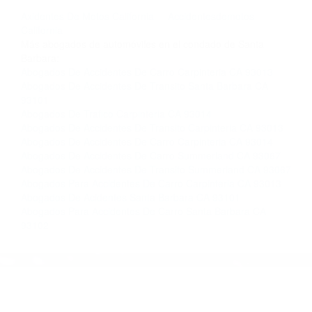
llámenos las 24 horas o haga
clic aquí
para
completar nuestro conveniente Formulario de
Contacto. Ofrecemos consultas iniciales
gratuitas en Santa Barbara CA y sus
alrededores, y en todo el estado de California.
¡No Pagará un Centavo a Menos que Obtenga
una Indemnización! Contáctenos hoy mismo
para saber si está capacitado para iniciar una
demanda judicial.
Axidentes De Motos California
Accidentesdemotos
California
Más abogados de automóviles en el condado de Santa
Barbara:
Abogados De Accidentes De Carro Carpinteria CA 93013
Abogados De Accidentes De Transito Santa Barbara CA
93101
Abogados De Trafico Carpinteria CA 93014
Abogados De Accidentes De Transito Carpinteria CA 93013