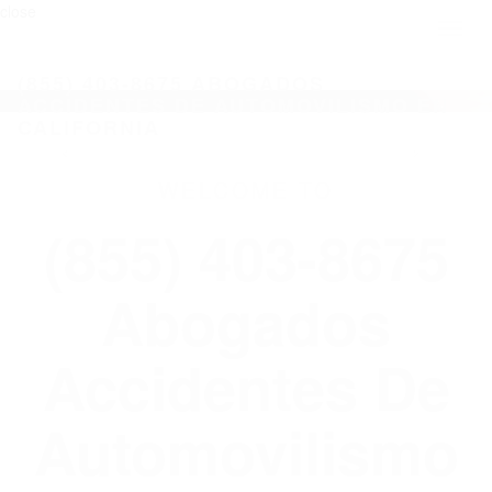
close
Toggl
naviga
(855) 403-8675 ABOGADOS
ACCIDENTES DE AUTOMOVILISMO EN
CALIFORNIA
WELCOME TO