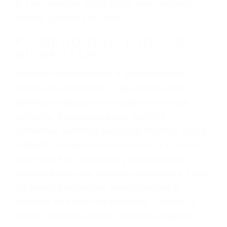
ciudadano
3. No importa si tiene un pase/licencia de
conducción
4. Usted tiene derecho de hacer un reclamo por
sus lesiones aunque no tenga seguro para su
auto.
5. Podemos atenderte en su propio casa, por
teléfono o en nuestra oficina en Santa Barbara
6. Las consultas están gratis; solo nos paga
cuando ganamos su caso
PRIMERO QUE TODO: SU
BIENESTAR
También representamos a las personas en
materia de inmigración y las familias de los