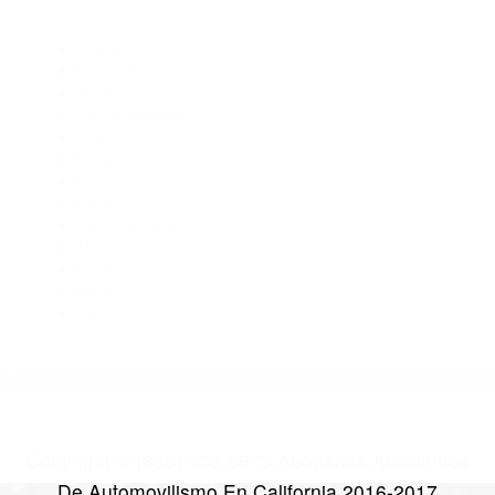
Abogados Para Accidentes Santa Barbara CA 93120
Abogados De Accidentes De Trafico Goleta CA 93116
Abogados De Trafico Santa Barbara CA 93105
Abogado Accidente De Auto Santa Barbara CA 93108
Abogados De Accidentes De Transito Santa Barbara CA
93110
CATEGORIES
AND TAGS
Orange
Riverside
Ventura
Santa Barbara
Tulare
Kings
Kern
Fresno