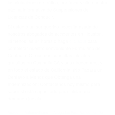
Cada condena por una violación de tránsito
suma un punto en su licencia de conducir. Su
compañía de seguros incluso podría cancelar su
póliza, o incrementarla sustancialmente. No
corra el riesgo. Contacte a nuestro abogado en
violaciones de tránsito hoy mismo y obtenga un
servicio personalizado y una representación
legal de la más alta calidad.
Para aprender más sobre las consecuencias de
las violaciones de tráfico, por favor visite nuestra
página informativa de Suspensiones de
Licencias de Conducir.
Si usted o un ser querido necesita ayuda de
nosotros abogados de accidentes en Houston,
llámenos las 24 horas o haga
clic aquí
para
completar nuestro conveniente Formulario de