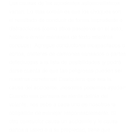
conducta. Cualesquiera que sean los
problemas, nuestros abogados litigantes civiles
preparan los casos como si fueran a ir a juicio.
Oponerse a los abogados y compañías de
seguros saben que estamos dispuestos a tratar
los casos, haciéndolos más propensos a
proponer una solución aceptable. Cuando no
hacen una buena oferta, nuestros abogados
están dispuestos a comparecer ante el tribunal.
Las causas de los accidentes automovilísticos
varían. Lo más común es que los choques son
el resultado de conducir de forma imprudente o
distracciones (como otros pasajeros en el auto,
hablar o enviar mensajes de texto mientras
conduce). Agregue conductores incapacitados o
ebrios, choferes de camiones cansados o partes