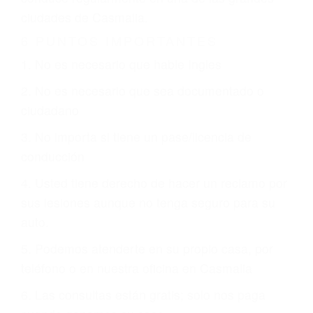
CHOCAR ES NORMAL
Es triste pero cierto, si usted conduce un
automóvil en nuestras calles y carreteras, tarde
o temprano va a tener un accidente. No importa
qué tan cuidadoso sea, cuando usted conduce,
siempre habrá alguien que no está prestando
atención y puede causar un terrible accidente
automovilístico. Esto es muy factible si usted
conduce regularmente en una de las grandes
ciudades de Casmalia.
6 PUNTOS IMPORTANTES
1. No es necesario que hable Ingles
2. No es necesario que sea documentado o
ciudadano