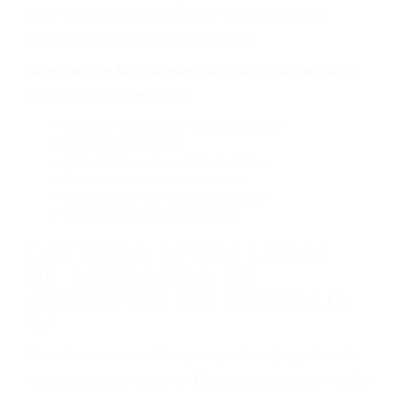
por fallas en el diseño de seguridad de la
carretera, divisor, el hombro, la señalización de
barandas o pobres o la iluminación.
La causa exacta de un accidente de auto no
siempre es evidente. Si su lesión es el resultado
de un accidente de coche, accidente de camión,
accidente de autobús, accidente de motocicleta
o accidente SUV nuestra los abogados de
accidentes de auto encontrará las respuestas
que necesita para proteger sus derechos y
alcanzar la plena indemnización.
Algunas de las causas de los accidentes de
tráfico son evidentes:
Envío de mensajes de texto al conducir
Exceso de velocidad
El no obedecer las señales de tráfico