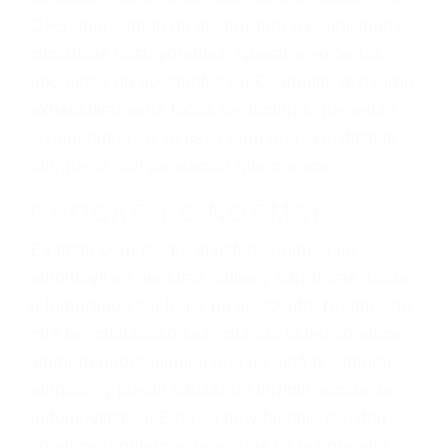
dolor y sufrimiento emocional.
El factor principal que un abogado de lesiones
personales debe determinar, es si el conductor
del vehículo estaba en falta y en qué medida al
momento del accidente. Otros factores que
pueden contribuir a provocar un accidente son
señales de tránsito con visibilidad obstruida,
faltas de atención, fatiga o distracciones del
conductor como el uso del teléfono celular o el
GPS, mal estado de la carretera o condiciones
climáticas desfavorables. Nuestros expertos
abogados de accidentes en Casmalia, revisarán
exhaustivamente todos los factores que están
involucrados en su caso para que la justicia le
otorgue la compensación que merece.