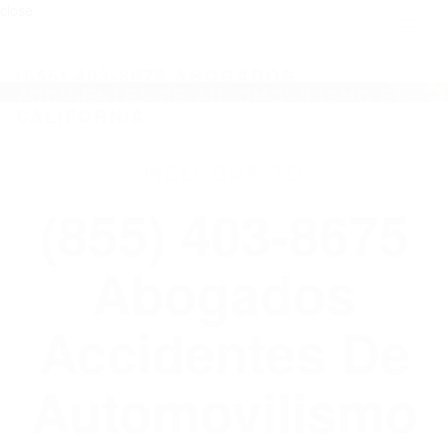
close
Toggl
naviga
(855) 403-8675 ABOGADOS
ACCIDENTES DE AUTOMOVILISMO EN
CALIFORNIA
WELCOME TO