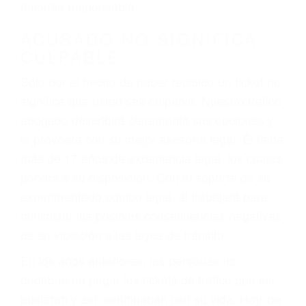
defectuosas a la lista de posibilidades ¡y podrá
darse cuenta de que tan peligrosas pueden ser
nuestras carreteras! Cualquiera que sea la
causa del accidente, ¡nosotros podemos ayudar!
Cuando una persona se sienta detrás del
volante, nos debe a cada uno de nosotros la
obligación de manejar responsablemente. Si
otro conductor causa un accidente y le causa
daños a usted o a su propiedad, tiene que
hacerse responsable.
ACUSADO NO SIGNIFICA
CULPABLE
Sólo por el hecho de haber recibido un ticket no
significa que usted sea culpable. Nuestro trafico
abogado describirá claramente sus opciones y