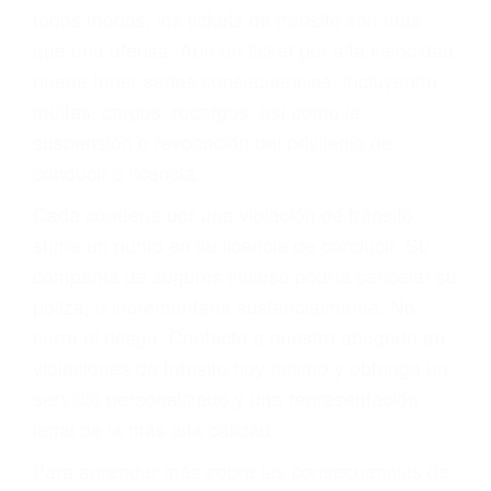
le proveerá con su mejor asesoría legal. Él tiene
más de 17 años de experiencia legal, los cuales
pondrá a su disposición. Con el soporte de su
experimentado equipo legal, él trabajará para
minimizar las posibles consecuencias negativas
de su violación a las leyes de tránsito.
En los años anteriores, las personas no
dudaban en pagar los tickets de tráfico que les
pusieran y así continuaban con su vida. Hoy, de
todos modos, los tickets de tránsito son más
que una ofensa. Aún un ticket por alta velocidad
puede tener serias consecuencias, incluyendo
multas, cargos, recargos, así como la
suspensión o revocación del privilegio de
conducir o licencia.