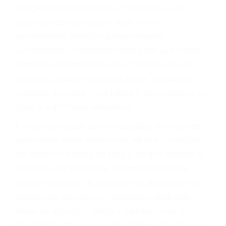
y DWI)
Accidentes peatonales, de motos y bicicletas
Accidentes de autobuses y trene
Accidentes de carretera
OBTENGA LA
INDEMNIZACIÓN QUE
MERECE POR SU
ACCIDENTE
Sin importar el tipo de accidente que haya
sufrido, usted encontrará en nuestro Bufete de
Abogados De Acidentes en Casmalia, una
agresiva representación legal y una
comprensiva atención personalizada.
Lucharemos incansablemente para que usted
reciba la indemnización que merece por sus
lesiones, gastos médicos futuros, pérdida de
ingresos actuales y/o a futuro y para resarcir su