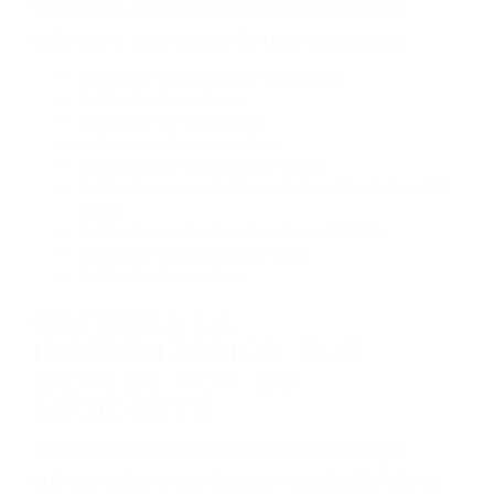
Conducir de manera imprudente
Conducir bajo los efectos del alcohol
Reventón de llanta o neumático
OBTENGA AYUDA LEGAL
DE ABOGADOS DE
ACIDENTES EN CASMALIA
CA
Nuestros reconocidos y expertos abogados de
lesiones personales en Casmalia lucharán hasta
las últimas consecuencias para que usted
obtenga la indemnización que merece por:
Accidentes de vehículos y automóviles
Accidentes de camiones
Accidentes de motocicletas
Lesiones en barcos y aviones
Accidentes por resbalones y caídas
Accidentes por conductores ebrios o intoxicados (DUI