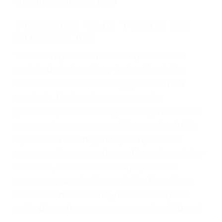
3. No importa si tiene un pase/licencia de
conducción
4. Usted tiene derecho de hacer un reclamo por
sus lesiones aunque no tenga seguro para su
auto.
5. Podemos atenderte en su propio casa, por
teléfono o en nuestra oficina en Casmalia
6. Las consultas están gratis; solo nos paga
cuando ganamos su caso
PRIMERO QUE TODO: SU
BIENESTAR
También representamos a las personas en
materia de inmigración y las familias de los
fallecidos a causa de la negligencia o mala