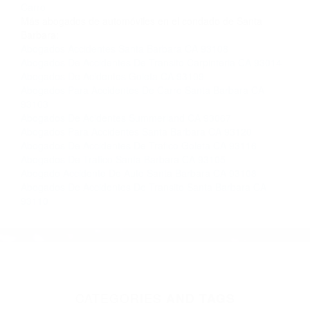
Contacto. Ofrecemos consultas iniciales
gratuitas en Casmalia CA y sus alrededores, y
en todo el estado de California. ¡No Pagará un
Centavo a Menos que Obtenga una
Indemnización! Contáctenos hoy mismo para
saber si está capacitado para iniciar una
demanda judicial.
Accidente Automovilismo
Abogados Para Accidentes De
Carro
Más abogados de automóviles en el condado de Santa
Barbara:
Abogados Accidentes Santa Barbara CA 93108
Abogados De Accidentes De Transito Carpinteria CA 93014
Abogados De Acidentes Goleta CA 93199
Abogados Para Accidentes De Carro Santa Barbara CA
93103
Abogados De Acidentes Summerland CA 93067