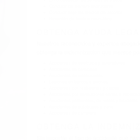
BY
(855) 403-8675 
Pare
A