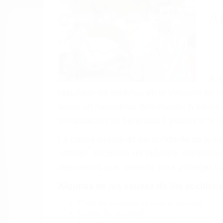
(855) 403-
Autom