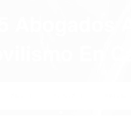
75 Abogados 
ilismo En Ca
ABOUT
CONTACT
PRIVAC