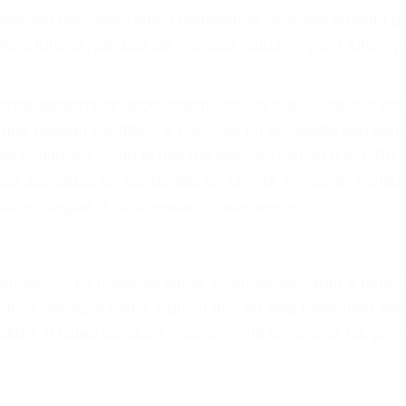
eces los errores de más de un conductor provocar la colis
otor en Goleta CA: un diseño defectuoso o por un defecto
accidente es causado por fallas en el diseño de segurida
luminación.
no siempre es evidente. Si su lesión es el resultado de
 de motocicleta o accidente SUV nuestra los abogados d
s derechos y alcanzar la plena indemnización.
s de tráfico son evidentes:
L DE ABOGADOS DE TRAFICO E
s de lesiones personales en Goleta lucharán hasta las