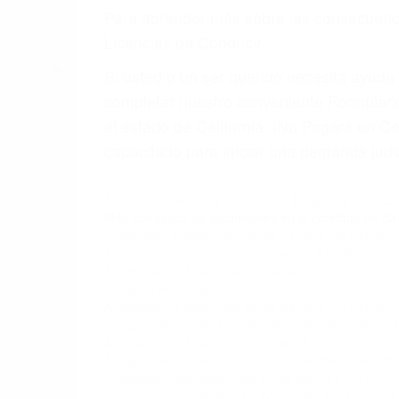
6. Las consultas están gratis; solo nos
PRIMERO QUE TODO: 
También representamos a las personas en 
conducta. Cualesquiera que sean los probl
Oponerse a los abogados y compañías de
proponer una solución aceptable. Cuando
Las causas de los accidentes automovilís
imprudente o distracciones (como otros p
incapacitados o ebrios, choferes de cami
peligrosas pueden ser nuestras carreter
se sienta detrás del volante, nos debe a
accidente y le causa daños a usted o a s
ACUSADO NO SIGNIFIC