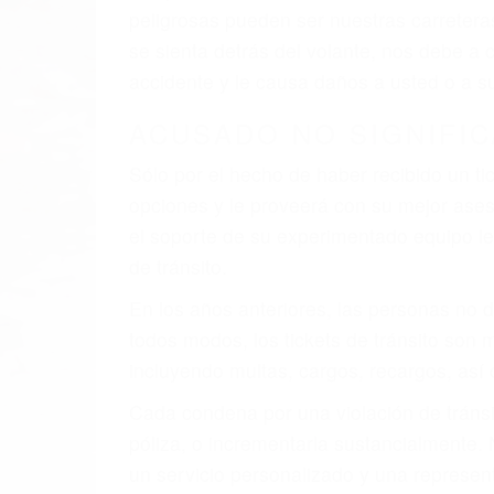
faltas de atención, fatiga o distracciones
climáticas desfavorables. Nuestros exper
involucrados en su caso para que la just
CHOCAR ES NORMAL
Es triste pero cierto, si usted conduce u
qué tan cuidadoso sea, cuando usted con
accidente automovilístico. Esto es muy f
6 PUNTOS IMPORTANTES
1. No es necesario que hable Ingles
2. No es necesario que sea documentad
3. No importa si tiene un pase/licencia d
4. Usted tiene derecho de hacer un recl
5. Podemos atenderte en su propio casa, 