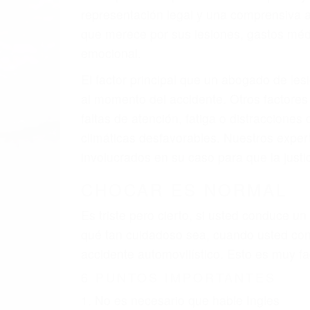
A v
resultado de defectos en el vehículo de m
como un neumático defectuoso. A veces el 
señalización de barandas o pobres o la i
La causa exacta de un accidente de auto 
camión, accidente de autobús, accidente
respuestas que necesita para proteger su
Algunas de las causas de los accidente
Envío de mensajes de texto al conducir
Exceso de velocidad
El no obedecer las señales de tráfico
Conducir de manera imprudente
Conducir bajo los efectos del alcohol
Reventón de llanta o neumático
OBTENGA AYUDA LEGA
Nuestros reconocidos y expertos abogado