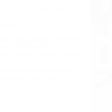
cidentes De
fornia