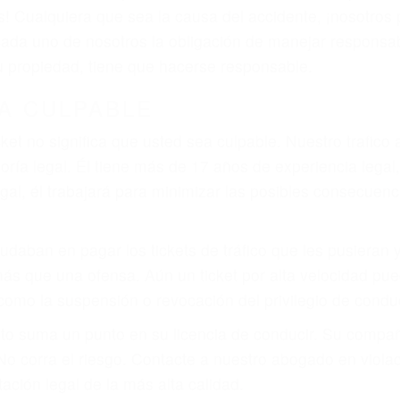
 del conductor como el uso del teléfono celular o el GPS
tos abogados de accidentes en Goleta, revisarán exhaus
icia le otorgue la compensación que merece.
n automóvil en nuestras calles y carreteras, tarde o temp
duce, siempre habrá alguien que no está prestando aten
actible si usted conduce regularmente en una de las gra
o o ciudadano
e conducción
amo por sus lesiones aunque no tenga seguro para su aut
por teléfono o en nuestra oficina en Goleta