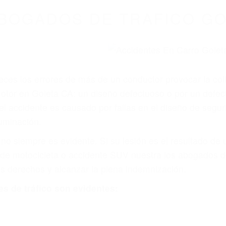
WELCOME TO
8675 Abogados Ac
ovilismo En Cali