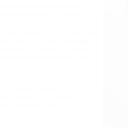
ión y lesiones. A veces la colisión es el
 de fabricación o un defecto parte tal
d de la carretera, divisor, el hombro, la
 un accidente de coche, accidente de
e accidentes de auto encontrará las
N GOLETA CA
 últimas consecuencias para que usted