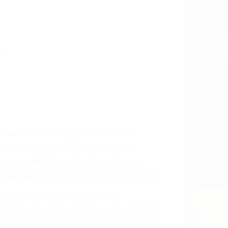
CCIDENTE
dos De Trafico en Goleta, una agresiva
ra que usted reciba la indemnización
ara resarcir su dolor y sufrimiento
l vehículo estaba en falta y en qué medida
s de tránsito con visibilidad obstruida,