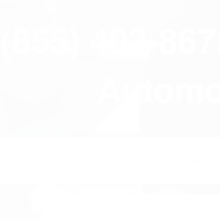
close
(855) 403-86
Automov
HOME