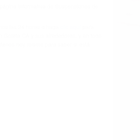
a causa de la negligencia o mala
casos como si fueran a ir a juicio.
sos, haciéndolos más propensos a
spuestos a comparecer ante el tribunal.
esultado de conducir de forma
 mientras conduce). Agregue conductores
idades ¡y podrá darse cuenta de que tan
os podemos ayudar! Cuando una persona
blemente. Si otro conductor causa un