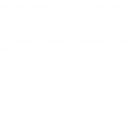
 paga cuando ganamos su caso
SU BIENESTAR
materia de inmigración y las familias de los fallecidos 
emas, nuestros abogados litigantes civiles preparan los 
 seguros saben que estamos dispuestos a tratar los ca
 no hacen una buena oferta, nuestros abogados están di
ticos varían. Lo más común es que los choques son el r
asajeros en el auto, hablar o enviar mensajes de texto
ones cansados o partes defectuosas a la lista de posibil
as! Cualquiera que sea la causa del accidente, ¡nosotr
 cada uno de nosotros la obligación de manejar responsa
u propiedad, tiene que hacerse responsable.
A CULPABLE