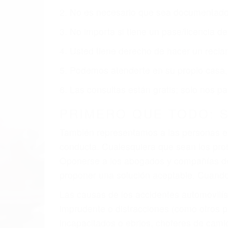
obtenga la indemnización que merece po
Accidentes de vehículos y automóviles
Accidentes de camiones
Accidentes de motocicletas
Lesiones en barcos y aviones
Accidentes por resbalones y caídas
Accidentes por conductores ebrios o intoxica
Accidentes peatonales, de motos y bicicletas
Accidentes de autobuses y trene
Accidentes de carretera
OBTENGA LA INDEMNI
Sin importar el tipo de accidente que ha
representación legal y una comprensiva 
que merece por sus lesiones, gastos médic
emocional.
El factor principal que un abogado de les
al momento del accidente. Otros factores 