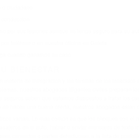
r:
dos (DUI y DWI)
ZACIÓN QUE MERECE POR SU A
ya sufrido, usted encontrará en nuestro Bufete de Aboga
atención personalizada. Lucharemos incansablemente pa
os futuros, pérdida de ingresos actuales y/o a futuro y p
iones personales debe determinar, es si el conductor de
que pueden contribuir a provocar un accidente son señale