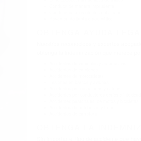
BY
(855) 403-8675 
Pare
A