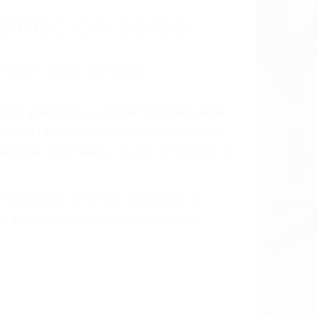
cidentes De
fornia