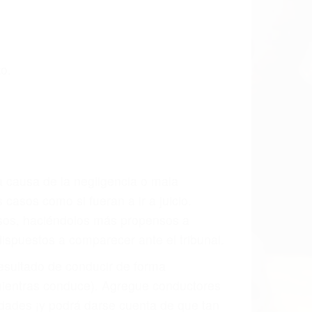
CCIDENTE
ados De Trafico en Lompoc, una agresiva
ra que usted reciba la indemnización
ara resarcir su dolor y sufrimiento
l vehículo estaba en falta y en qué medida
s de tránsito con visibilidad obstruida,