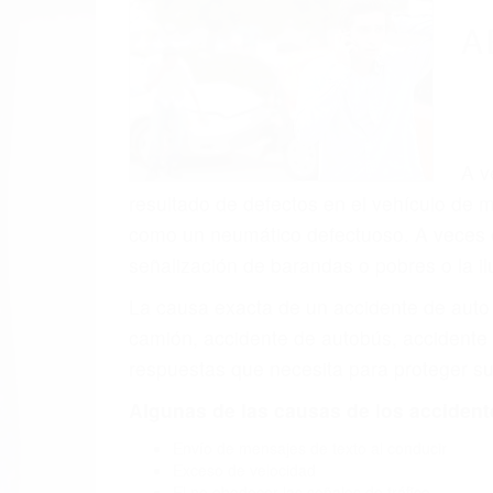
(855) 403-
Autom