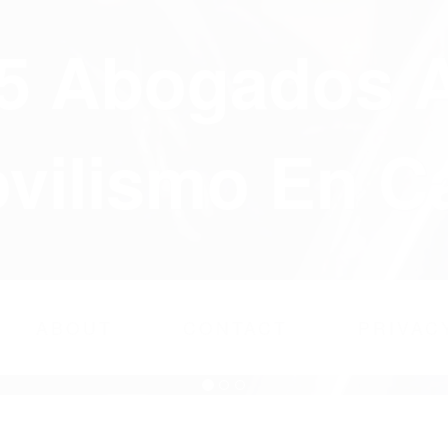
75 Abogados 
ilismo En Ca
ABOUT
CONTACT
PRIVAC