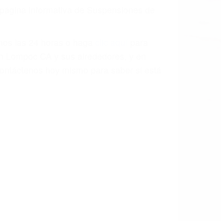
a causa de la negligencia o mala
casos como si fueran a ir a juicio.
sos, haciéndolos más propensos a
spuestos a comparecer ante el tribunal.
esultado de conducir de forma
 mientras conduce). Agregue conductores
idades ¡y podrá darse cuenta de que tan
os podemos ayudar! Cuando una persona
blemente. Si otro conductor causa un