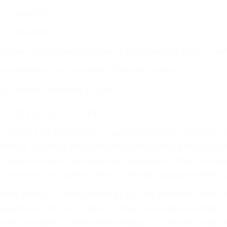
r:
dos (DUI y DWI)
ZACIÓN QUE MERECE POR SU A
ya sufrido, usted encontrará en nuestro Bufete de Abog
atención personalizada. Lucharemos incansablemente pa
os futuros, pérdida de ingresos actuales y/o a futuro y p
iones personales debe determinar, es si el conductor de
que pueden contribuir a provocar un accidente son señale