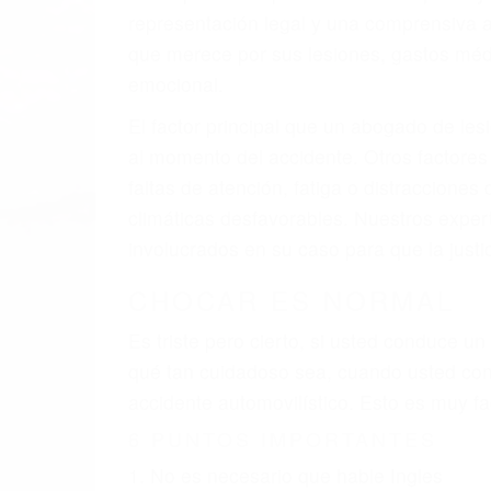
A v
resultado de defectos en el vehículo de 
como un neumático defectuoso. A veces el 
señalización de barandas o pobres o la i
La causa exacta de un accidente de auto 
camión, accidente de autobús, accidente
respuestas que necesita para proteger su
Algunas de las causas de los accidente
Envío de mensajes de texto al conducir
Exceso de velocidad
El no obedecer las señales de tráfico
Conducir de manera imprudente
Conducir bajo los efectos del alcohol
Reventón de llanta o neumático
OBTENGA AYUDA LEGA
Nuestros reconocidos y expertos abogado