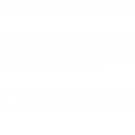
eces los errores de más de un conductor provocar la colis
motor en Lompoc CA: un diseño defectuoso o por un defect
accidente es causado por fallas en el diseño de segurida
luminación.
no siempre es evidente. Si su lesión es el resultado de
 de motocicleta o accidente SUV nuestra los abogados d
s derechos y alcanzar la plena indemnización.
s de tráfico son evidentes:
L DE ABOGADOS DE TRAFICO 
s de lesiones personales en Lompoc lucharán hasta las