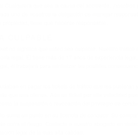
 del conductor como el uso del teléfono celular o el GPS
rtos abogados de accidentes en Lompoc, revisarán exhau
icia le otorgue la compensación que merece.
n automóvil en nuestras calles y carreteras, tarde o temp
duce, siempre habrá alguien que no está prestando aten
actible si usted conduce regularmente en una de las gr
o o ciudadano
e conducción
amo por sus lesiones aunque no tenga seguro para su aut
por teléfono o en nuestra oficina en Lompoc