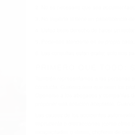
obtenga la indemnización que merece po
Accidentes de vehículos y automóviles
Accidentes de camiones
Accidentes de motocicletas
Lesiones en barcos y aviones
Accidentes por resbalones y caídas
Accidentes por conductores ebrios o intoxica
Accidentes peatonales, de motos y bicicletas
Accidentes de autobuses y trene
Accidentes de carretera
OBTENGA LA INDEMNI
Sin importar el tipo de accidente que ha
representación legal y una comprensiva 
que merece por sus lesiones, gastos médic
emocional.
El factor principal que un abogado de les
al momento del accidente. Otros factores 