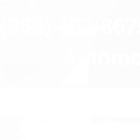
close
(855) 403-86
Automov
HOME