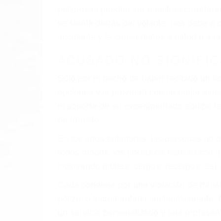
faltas de atención, fatiga o distracciones
climáticas desfavorables. Nuestros expe
involucrados en su caso para que la just
CHOCAR ES NORMAL
Es triste pero cierto, si usted conduce u
qué tan cuidadoso sea, cuando usted con
accidente automovilístico. Esto es muy f
6 PUNTOS IMPORTANTES
1. No es necesario que hable Ingles
2. No es necesario que sea documentad
3. No importa si tiene un pase/licencia d
4. Usted tiene derecho de hacer un recl
5. Podemos atenderte en su propio casa, 