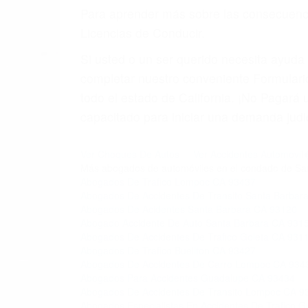
6. Las consultas están gratis; solo nos
PRIMERO QUE TODO: 
También representamos a las personas en 
conducta. Cualesquiera que sean los probl
Oponerse a los abogados y compañías de
proponer una solución aceptable. Cuando
Las causas de los accidentes automovilís
imprudente o distracciones (como otros p
incapacitados o ebrios, choferes de cami
peligrosas pueden ser nuestras carreter
se sienta detrás del volante, nos debe a
accidente y le causa daños a usted o a s
ACUSADO NO SIGNIFIC