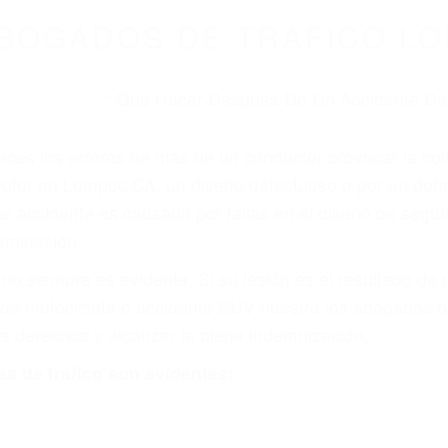
WELCOME TO
8675 Abogados Ac
ovilismo En Cali