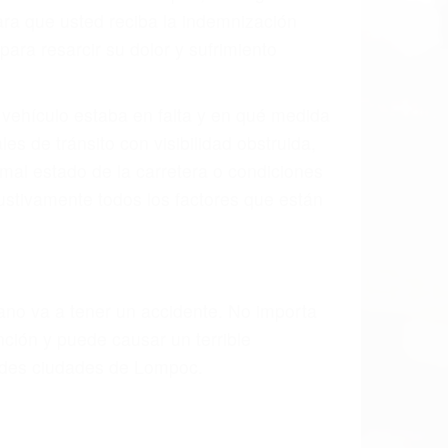
ión y lesiones. A veces la colisión es el
o de fabricación o un defecto parte tal
d de la carretera, divisor, el hombro, la
 un accidente de coche, accidente de
e accidentes de auto encontrará las
EN LOMPOC CA
 últimas consecuencias para que usted