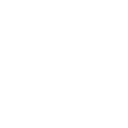
 paga cuando ganamos su caso
SU BIENESTAR
materia de inmigración y las familias de los fallecidos 
emas, nuestros abogados litigantes civiles preparan los 
 seguros saben que estamos dispuestos a tratar los ca
 no hacen una buena oferta, nuestros abogados están di
ticos varían. Lo más común es que los choques son el r
asajeros en el auto, hablar o enviar mensajes de texto
ones cansados o partes defectuosas a la lista de posibil
as! Cualquiera que sea la causa del accidente, ¡nosotr
 cada uno de nosotros la obligación de manejar responsa
u propiedad, tiene que hacerse responsable.
A CULPABLE