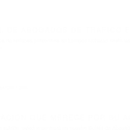
ABOGADOS ACCIDENTES DE AUTOMOVI
ABOGADOS DE TRAFICO LOMPOC CA 93438
nt category
BOGADOS DE TRAFICO LO