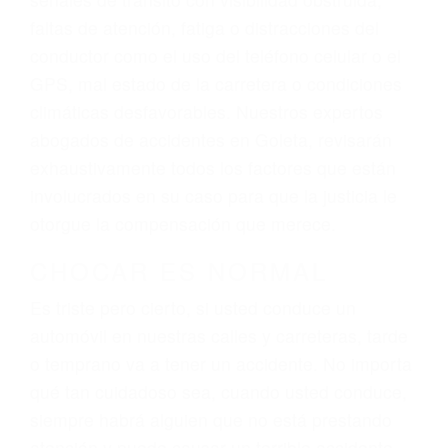
lesiones, gastos médicos futuros, pérdida de
ingresos actuales y/o a futuro y para resarcir su
dolor y sufrimiento emocional.
El factor principal que un abogado de lesiones
personales debe determinar, es si el conductor
del vehículo estaba en falta y en qué medida al
momento del accidente. Otros factores que
pueden contribuir a provocar un accidente son
señales de tránsito con visibilidad obstruida,
faltas de atención, fatiga o distracciones del
conductor como el uso del teléfono celular o el
GPS, mal estado de la carretera o condiciones
climáticas desfavorables. Nuestros expertos
abogados de accidentes en Goleta, revisarán
exhaustivamente todos los factores que están