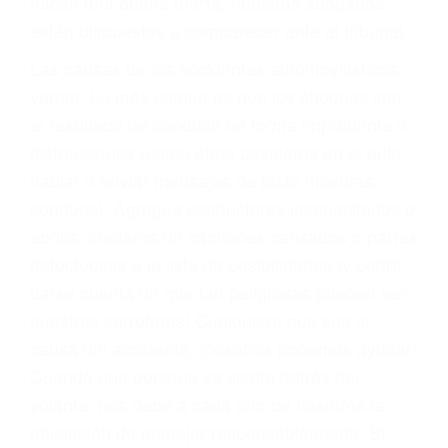
materia de inmigración y las familias de los
fallecidos a causa de la negligencia o mala
conducta. Cualesquiera que sean los
problemas, nuestros abogados litigantes civiles
preparan los casos como si fueran a ir a juicio.
Oponerse a los abogados y compañías de
seguros saben que estamos dispuestos a tratar
los casos, haciéndolos más propensos a
proponer una solución aceptable. Cuando no
hacen una buena oferta, nuestros abogados
están dispuestos a comparecer ante el tribunal.
Las causas de los accidentes automovilísticos
varían. Lo más común es que los choques son
el resultado de conducir de forma imprudente o
distracciones (como otros pasajeros en el auto,
hablar o enviar mensajes de texto mientras