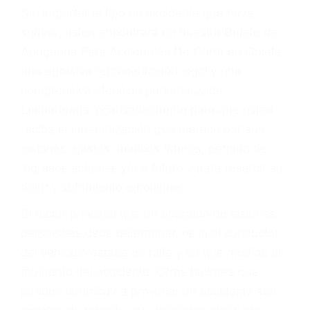
Accidentes por resbalones y caídas
Accidentes por conductores ebrios o intoxicados (DUI
y DWI)
Accidentes peatonales, de motos y bicicletas
Accidentes de autobuses y trene
Accidentes de carretera
OBTENGA LA
INDEMNIZACIÓN QUE
MERECE POR SU
ACCIDENTE
Sin importar el tipo de accidente que haya
sufrido, usted encontrará en nuestro Bufete de
Abogados Para Accidentes De Carro en Goleta,
una agresiva representación legal y una
comprensiva atención personalizada.
Lucharemos incansablemente para que usted
reciba la indemnización que merece por sus