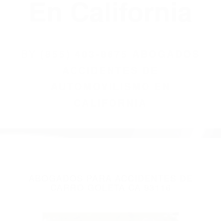
(855) 403-8675
Abogados
Accidentes De
Automovilismo
En California
BY
(855) 403-8675 ABOGADOS
ACCIDENTES DE
AUTOMOVILISMO EN