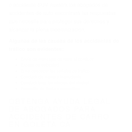
defecto parte tal como un neumático
defectuoso. A veces el accidente es causado
por fallas en el diseño de seguridad de la
carretera, divisor, el hombro, la señalización de
barandas o pobres o la iluminación.
La causa exacta de un accidente de auto no
siempre es evidente. Si su lesión es el resultado
de un accidente de coche, accidente de camión,
accidente de autobús, accidente de motocicleta
o accidente SUV nuestra los abogados de
accidentes de auto encontrará las respuestas
que necesita para proteger sus derechos y
alcanzar la plena indemnización.
Algunas de las causas de los accidentes de
tráfico son evidentes: