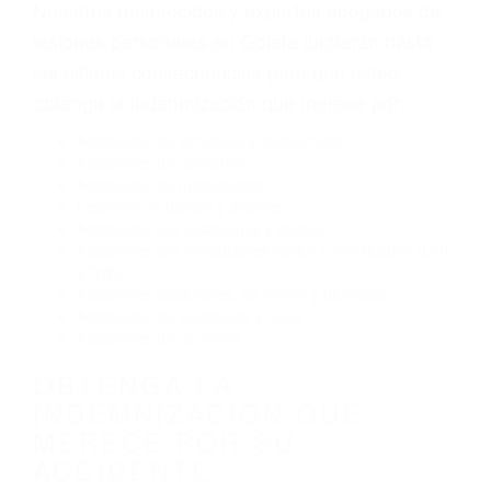
Envío de mensajes de texto al conducir
Exceso de velocidad
El no obedecer las señales de tráfico
Conducir de manera imprudente
Conducir bajo los efectos del alcohol
Reventón de llanta o neumático
OBTENGA AYUDA LEGAL
DE ABOGADOS PARA
ACCIDENTES DE CARRO
EN GOLETA CA
Nuestros reconocidos y expertos abogados de
lesiones personales en Goleta lucharán hasta
las últimas consecuencias para que usted
obtenga la indemnización que merece por:
Accidentes de vehículos y automóviles
Accidentes de camiones
Accidentes de motocicletas
Lesiones en barcos y aviones