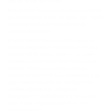
conducir o licencia.
Cada condena por una violación de tránsito
suma un punto en su licencia de conducir. Su
compañía de seguros incluso podría cancelar su
póliza, o incrementarla sustancialmente. No
corra el riesgo. Contacte a nuestro abogado en
violaciones de tránsito hoy mismo y obtenga un
servicio personalizado y una representación
legal de la más alta calidad.
Para aprender más sobre las consecuencias de
las violaciones de tráfico, por favor visite nuestra
página informativa de Suspensiones de
Licencias de Conducir.
Si usted o un ser querido necesita ayuda de