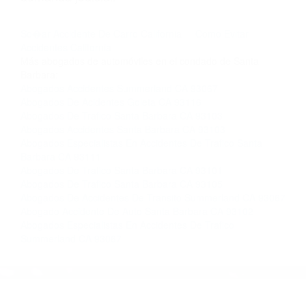
nosotros abogados de accidentes en Houston,
llámenos las 24 horas o haga
clic aquí
para
completar nuestro conveniente Formulario de
Contacto. Ofrecemos consultas iniciales
gratuitas en Goleta CA y sus alrededores, y en
todo el estado de California. ¡No Pagará un
Centavo a Menos que Obtenga una
Indemnización! Contáctenos hoy mismo para
saber si está capacitado para iniciar una
demanda judicial.
So�ar Accidente De Carro California
Como Evitar
Accidentes California
Más abogados de automóviles en el condado de Santa
Barbara:
Abogados Accidentes Summerland CA 93067
Abogados De Acidentes Goleta CA 93116
Abogados De Trafico Santa Barbara CA 93103
Abogados Accidentes Santa Barbara CA 93103