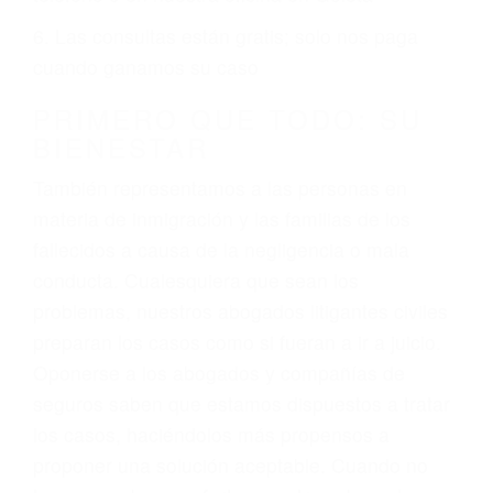
ciudadano
3. No importa si tiene un pase/licencia de
conducción
4. Usted tiene derecho de hacer un reclamo por
sus lesiones aunque no tenga seguro para su
auto.
5. Podemos atenderte en su propio casa, por
teléfono o en nuestra oficina en Goleta
6. Las consultas están gratis; solo nos paga
cuando ganamos su caso
PRIMERO QUE TODO: SU
BIENESTAR
También representamos a las personas en