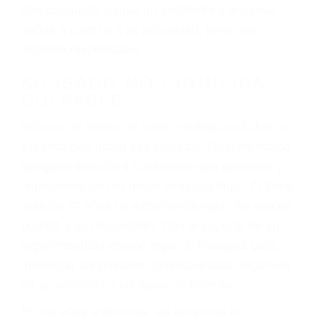
conduce). Agregue conductores incapacitados o
ebrios, choferes de camiones cansados o partes
defectuosas a la lista de posibilidades ¡y podrá
darse cuenta de que tan peligrosas pueden ser
nuestras carreteras! Cualquiera que sea la
causa del accidente, ¡nosotros podemos ayudar!
Cuando una persona se sienta detrás del
volante, nos debe a cada uno de nosotros la
obligación de manejar responsablemente. Si
otro conductor causa un accidente y le causa
daños a usted o a su propiedad, tiene que
hacerse responsable.
ACUSADO NO SIGNIFICA
CULPABLE
Sólo por el hecho de haber recibido un ticket no