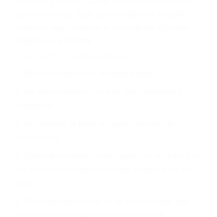
involucrados en su caso para que la justicia le
otorgue la compensación que merece.
CHOCAR ES NORMAL
Es triste pero cierto, si usted conduce un
automóvil en nuestras calles y carreteras, tarde
o temprano va a tener un accidente. No importa
qué tan cuidadoso sea, cuando usted conduce,
siempre habrá alguien que no está prestando
atención y puede causar un terrible accidente
automovilístico. Esto es muy factible si usted
conduce regularmente en una de las grandes
ciudades de Goleta.
6 PUNTOS IMPORTANTES
1. No es necesario que hable Ingles
2. No es necesario que sea documentado o