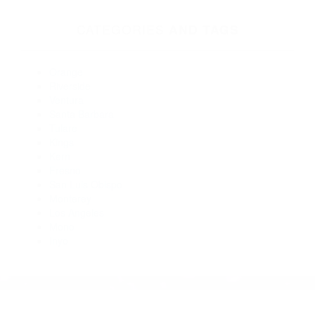
Abogados Especialistas En Accidentes De Trafico Santa
Barbara CA 93111
Abogados De Trafico Santa Barbara CA 93101
Abogados De Trafico Santa Barbara CA 93105
Abogados De Accidentes De Transito Summerland CA 93067
Abogado Accidente De Auto Santa Barbara CA 93102
Abogados Especialistas En Accidentes De Trafico
Summerland CA 93067
CATEGORIES
AND TAGS
Orange
Riverside
Ventura
Santa Barbara
Tulare