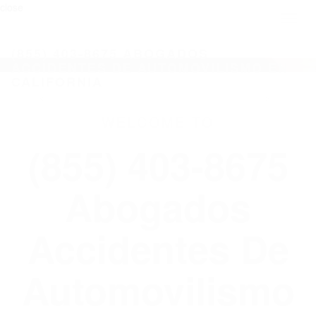
close
Toggl
naviga
(855) 403-8675 ABOGADOS
ACCIDENTES DE AUTOMOVILISMO EN
CALIFORNIA
WELCOME TO