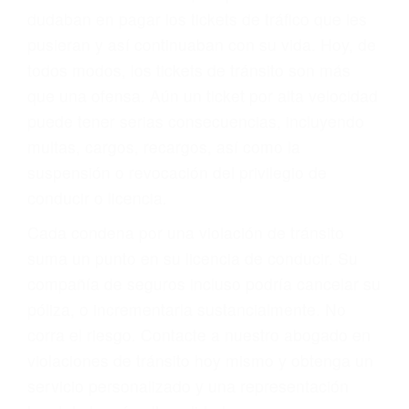
significa que usted sea culpable. Nuestro trafico
abogado describirá claramente sus opciones y
le proveerá con su mejor asesoría legal. Él tiene
más de 17 años de experiencia legal, los cuales
pondrá a su disposición. Con el soporte de su
experimentado equipo legal, él trabajará para
minimizar las posibles consecuencias negativas
de su violación a las leyes de tránsito.
En los años anteriores, las personas no
dudaban en pagar los tickets de tráfico que les
pusieran y así continuaban con su vida. Hoy, de
todos modos, los tickets de tránsito son más
que una ofensa. Aún un ticket por alta velocidad
puede tener serias consecuencias, incluyendo
multas, cargos, recargos, así como la
suspensión o revocación del privilegio de