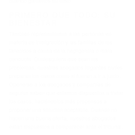
3. No importa si tiene un pase/licencia de
conducción
4. Usted tiene derecho de hacer un reclamo por
sus lesiones aunque no tenga seguro para su
auto.
5. Podemos atenderte en su propio casa, por
teléfono o en nuestra oficina en Santa Maria
6. Las consultas están gratis; solo nos paga
cuando ganamos su caso
PRIMERO QUE TODO: SU
BIENESTAR
También representamos a las personas en
materia de inmigración y las familias de los
fallecidos a causa de la negligencia o mala