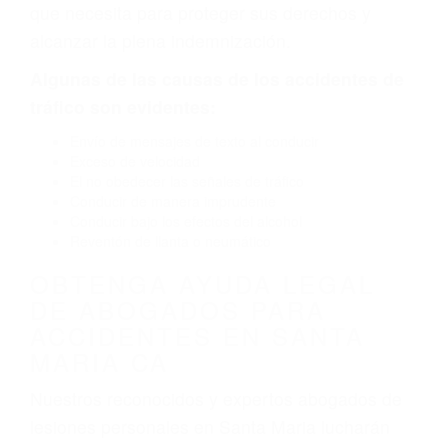
por fallas en el diseño de seguridad de la
carretera, divisor, el hombro, la señalización de
barandas o pobres o la iluminación.
La causa exacta de un accidente de auto no
siempre es evidente. Si su lesión es el resultado
de un accidente de coche, accidente de camión,
accidente de autobús, accidente de motocicleta
o accidente SUV nuestra los abogados de
accidentes de auto encontrará las respuestas
que necesita para proteger sus derechos y
alcanzar la plena indemnización.
Algunas de las causas de los accidentes de
tráfico son evidentes:
Envío de mensajes de texto al conducir
Exceso de velocidad
El no obedecer las señales de tráfico