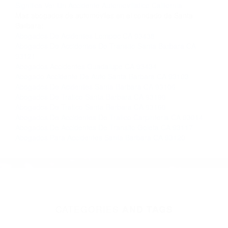
Contacto. Ofrecemos consultas iniciales
gratuitas en Santa Maria CA y sus alrededores,
y en todo el estado de California. ¡No Pagará un
Centavo a Menos que Obtenga una
Indemnización! Contáctenos hoy mismo para
saber si está capacitado para iniciar una
demanda judicial.
Que Hacer En Un Choque De Autos California
Que
Significa Ver Un Accidente Automovilistico California
Más abogados de automóviles en el condado de Santa
Barbara:
Abogados De Acidentes Lompoc CA 93438
Abogados De Accidentes De Transito Santa Barbara CA
93121
Abogados Accidentes Guadalupe CA 93434
Abogado Accidente De Auto Santa Barbara CA 93103
Abogados De Acidentes Santa Barbara CA 93106