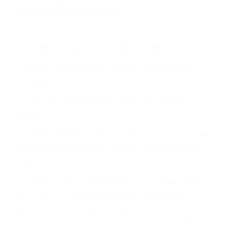
CHOCAR ES NORMAL
Es triste pero cierto, si usted conduce un
automóvil en nuestras calles y carreteras, tarde
o temprano va a tener un accidente. No importa
qué tan cuidadoso sea, cuando usted conduce,
siempre habrá alguien que no está prestando
atención y puede causar un terrible accidente
automovilístico. Esto es muy factible si usted
conduce regularmente en una de las grandes
ciudades de Santa Maria.
6 PUNTOS IMPORTANTES
1. No es necesario que hable Ingles
2. No es necesario que sea documentado o
ciudadano