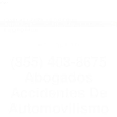
close
Toggl
naviga
(855) 403-8675 ABOGADOS
ACCIDENTES DE AUTOMOVILISMO EN
CALIFORNIA
WELCOME TO