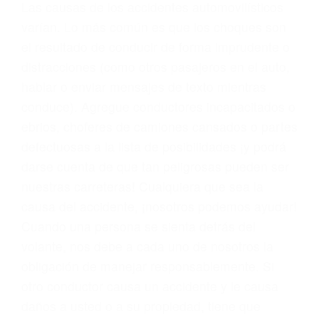
conducta. Cualesquiera que sean los
problemas, nuestros abogados litigantes civiles
preparan los casos como si fueran a ir a juicio.
Oponerse a los abogados y compañías de
seguros saben que estamos dispuestos a tratar
los casos, haciéndolos más propensos a
proponer una solución aceptable. Cuando no
hacen una buena oferta, nuestros abogados
están dispuestos a comparecer ante el tribunal.
Las causas de los accidentes automovilísticos
varían. Lo más común es que los choques son
el resultado de conducir de forma imprudente o
distracciones (como otros pasajeros en el auto,
hablar o enviar mensajes de texto mientras
conduce). Agregue conductores incapacitados o
ebrios, choferes de camiones cansados o partes