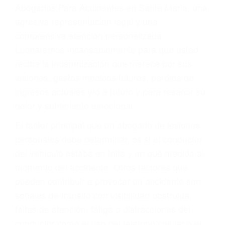
y DWI)
Accidentes peatonales, de motos y bicicletas
Accidentes de autobuses y trene
Accidentes de carretera
OBTENGA LA
INDEMNIZACIÓN QUE
MERECE POR SU
ACCIDENTE
Sin importar el tipo de accidente que haya
sufrido, usted encontrará en nuestro Bufete de
Abogados Para Accidentes en Santa Maria, una
agresiva representación legal y una
comprensiva atención personalizada.
Lucharemos incansablemente para que usted
reciba la indemnización que merece por sus
lesiones, gastos médicos futuros, pérdida de
ingresos actuales y/o a futuro y para resarcir su