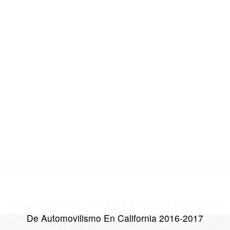
Abogados De Trafico Santa Barbara CA 93190
Abogados De Trafico Santa Barbara CA 93160
Abogados De Accidentes De Trafico Carpinteria CA 93014
Abogados De Accidentes De Transito Goleta CA 93117
Abogados Para Accidentes Santa Barbara CA 93120
CATEGORIES
AND TAGS
Orange
Riverside
Ventura
Santa Barbara
Tulare
Kings
Kern
Fresno
San Luis Obispo