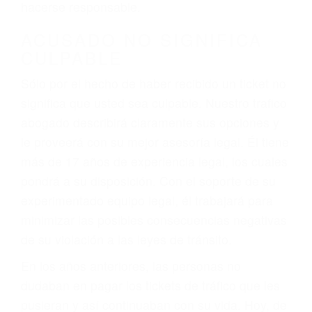
defectuosas a la lista de posibilidades ¡y podrá
darse cuenta de que tan peligrosas pueden ser
nuestras carreteras! Cualquiera que sea la
causa del accidente, ¡nosotros podemos ayudar!
Cuando una persona se sienta detrás del
volante, nos debe a cada uno de nosotros la
obligación de manejar responsablemente. Si
otro conductor causa un accidente y le causa
daños a usted o a su propiedad, tiene que
hacerse responsable.
ACUSADO NO SIGNIFICA
CULPABLE
Sólo por el hecho de haber recibido un ticket no
significa que usted sea culpable. Nuestro trafico
abogado describirá claramente sus opciones y