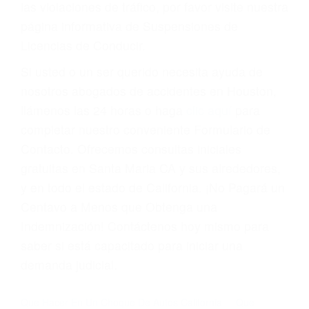
Cada condena por una violación de tránsito
suma un punto en su licencia de conducir. Su
compañía de seguros incluso podría cancelar su
póliza, o incrementarla sustancialmente. No
corra el riesgo. Contacte a nuestro abogado en
violaciones de tránsito hoy mismo y obtenga un
servicio personalizado y una representación
legal de la más alta calidad.
Para aprender más sobre las consecuencias de
las violaciones de tráfico, por favor visite nuestra
página informativa de Suspensiones de
Licencias de Conducir.
Si usted o un ser querido necesita ayuda de
nosotros abogados de accidentes en Houston,
llámenos las 24 horas o haga
clic aquí
para
completar nuestro conveniente Formulario de