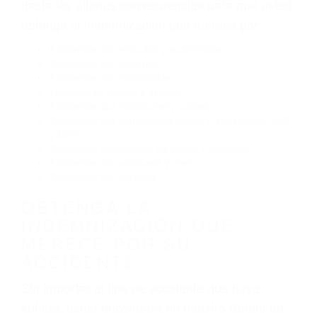
Conducir de manera imprudente
Conducir bajo los efectos del alcohol
Reventón de llanta o neumático
OBTENGA AYUDA LEGAL
DE ABOGADOS PARA
ACCIDENTES EN SANTA
MARIA CA
Nuestros reconocidos y expertos abogados de
lesiones personales en Santa Maria lucharán
hasta las últimas consecuencias para que usted
obtenga la indemnización que merece por:
Accidentes de vehículos y automóviles
Accidentes de camiones
Accidentes de motocicletas
Lesiones en barcos y aviones
Accidentes por resbalones y caídas
Accidentes por conductores ebrios o intoxicados (DUI