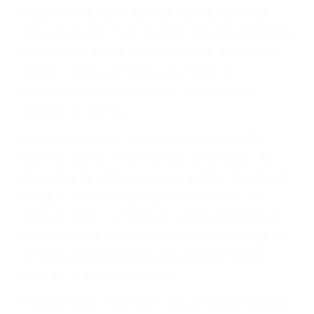
le proveerá con su mejor asesoría legal. Él tiene
más de 17 años de experiencia legal, los cuales
pondrá a su disposición. Con el soporte de su
experimentado equipo legal, él trabajará para
minimizar las posibles consecuencias negativas
de su violación a las leyes de tránsito.
En los años anteriores, las personas no
dudaban en pagar los tickets de tráfico que les
pusieran y así continuaban con su vida. Hoy, de
todos modos, los tickets de tránsito son más
que una ofensa. Aún un ticket por alta velocidad
puede tener serias consecuencias, incluyendo
multas, cargos, recargos, así como la
suspensión o revocación del privilegio de
conducir o licencia.