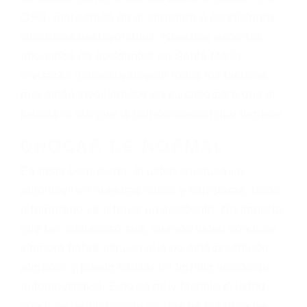
dolor y sufrimiento emocional.
El factor principal que un abogado de lesiones
personales debe determinar, es si el conductor
del vehículo estaba en falta y en qué medida al
momento del accidente. Otros factores que
pueden contribuir a provocar un accidente son
señales de tránsito con visibilidad obstruida,
faltas de atención, fatiga o distracciones del
conductor como el uso del teléfono celular o el
GPS, mal estado de la carretera o condiciones
climáticas desfavorables. Nuestros expertos
abogados de accidentes en Santa Maria,
revisarán exhaustivamente todos los factores
que están involucrados en su caso para que la
justicia le otorgue la compensación que merece.