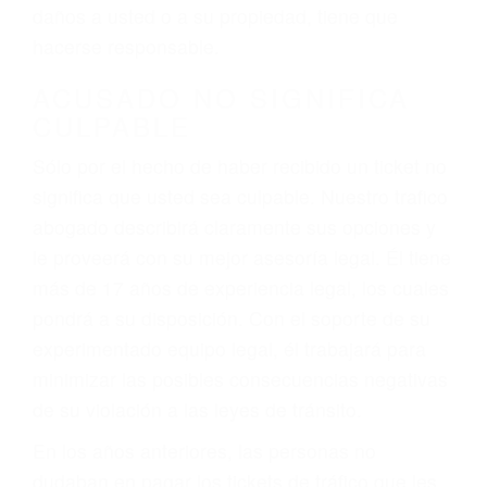
ebrios, choferes de camiones cansados o partes
defectuosas a la lista de posibilidades ¡y podrá
darse cuenta de que tan peligrosas pueden ser
nuestras carreteras! Cualquiera que sea la
causa del accidente, ¡nosotros podemos ayudar!
Cuando una persona se sienta detrás del
volante, nos debe a cada uno de nosotros la
obligación de manejar responsablemente. Si
otro conductor causa un accidente y le causa
daños a usted o a su propiedad, tiene que
hacerse responsable.
ACUSADO NO SIGNIFICA
CULPABLE
Sólo por el hecho de haber recibido un ticket no
significa que usted sea culpable. Nuestro trafico