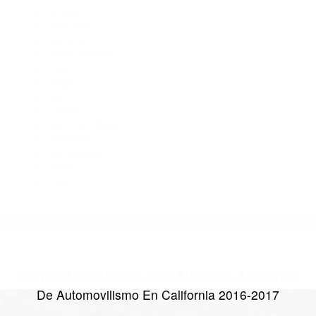
Abogados Especialistas En Accidentes De Trafico Porterville
CA 93257
Abogados De Trafico Earlimart CA 93219
Abogados De Acidentes Camp Nelson CA 93208
CATEGORIES
AND TAGS
Orange
Riverside
Ventura
Santa Barbara
Tulare
Kings
Kern
Fresno
San Luis Obispo