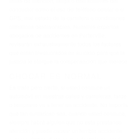
ingresos actuales y/o a futuro y para resarcir su
dolor y sufrimiento emocional.
El factor principal que un abogado de lesiones
personales debe determinar, es si el conductor
del vehículo estaba en falta y en qué medida al
momento del accidente. Otros factores que
pueden contribuir a provocar un accidente son
señales de tránsito con visibilidad obstruida,
faltas de atención, fatiga o distracciones del
conductor como el uso del teléfono celular o el
GPS, mal estado de la carretera o condiciones
climáticas desfavorables. Nuestros expertos
abogados de accidentes en Porterville,
revisarán exhaustivamente todos los factores
que están involucrados en su caso para que la