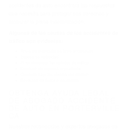
defectuoso. A veces el accidente es causado
por fallas en el diseño de seguridad de la
carretera, divisor, el hombro, la señalización de
barandas o pobres o la iluminación.
La causa exacta de un accidente de auto no
siempre es evidente. Si su lesión es el resultado
de un accidente de coche, accidente de camión,
accidente de autobús, accidente de motocicleta
o accidente SUV nuestra los abogados de
accidentes de auto encontrará las respuestas
que necesita para proteger sus derechos y
alcanzar la plena indemnización.
Algunas de las causas de los accidentes de
tráfico son evidentes:
Envío de mensajes de texto al conducir