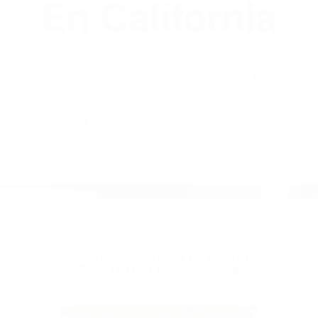
(855) 403-8675
Abogados
Accidentes De
Automovilismo
En California
BY
(855) 403-8675 ABOGADOS
ACCIDENTES DE
AUTOMOVILISMO EN