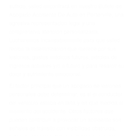
Accidentes por conductores ebrios o intoxicados (DUI
y DWI)
Accidentes peatonales, de motos y bicicletas
Accidentes de autobuses y trene
Accidentes de carretera
OBTENGA LA
INDEMNIZACIÓN QUE
MERECE POR SU
ACCIDENTE
Sin importar el tipo de accidente que haya
sufrido, usted encontrará en nuestro Bufete de
Abogado Accidente De Auto en Porterville, una
agresiva representación legal y una
comprensiva atención personalizada.
Lucharemos incansablemente para que usted
reciba la indemnización que merece por sus
lesiones, gastos médicos futuros, pérdida de