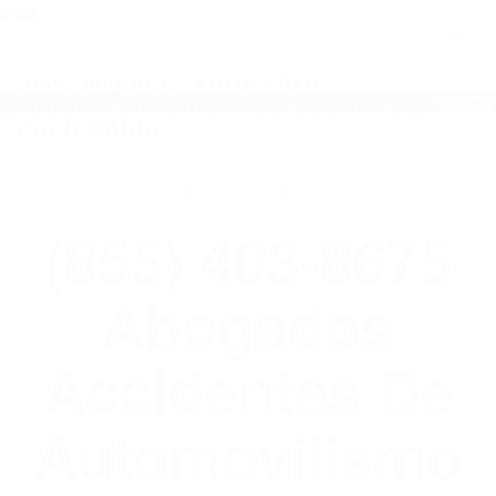
close
Toggl
naviga
(855) 403-8675 ABOGADOS
ACCIDENTES DE AUTOMOVILISMO EN
CALIFORNIA
WELCOME TO