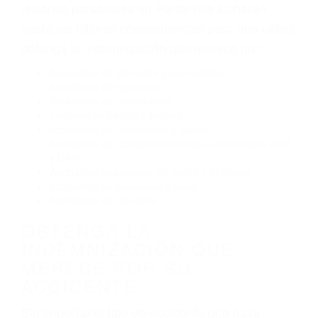
Exceso de velocidad
El no obedecer las señales de tráfico
Conducir de manera imprudente
Conducir bajo los efectos del alcohol
Reventón de llanta o neumático
OBTENGA AYUDA LEGAL
DE ABOGADO ACCIDENTE
DE AUTO EN PORTERVILLE
CA
Nuestros reconocidos y expertos abogados de
lesiones personales en Porterville lucharán
hasta las últimas consecuencias para que usted
obtenga la indemnización que merece por:
Accidentes de vehículos y automóviles
Accidentes de camiones
Accidentes de motocicletas
Lesiones en barcos y aviones
Accidentes por resbalones y caídas