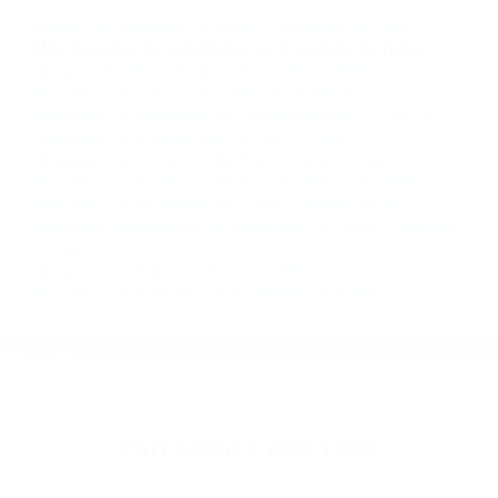
llámenos las 24 horas o haga
clic aquí
para
completar nuestro conveniente Formulario de
Contacto. Ofrecemos consultas iniciales
gratuitas en Porterville CA y sus alrededores, y
en todo el estado de California. ¡No Pagará un
Centavo a Menos que Obtenga una
Indemnización! Contáctenos hoy mismo para
saber si está capacitado para iniciar una
demanda judicial.
So�ar Con Accidente De Moto
Accidente En Rusia
Más abogados de automóviles en el condado de Tulare:
Abogado Accidente De Auto Porterville CA 93257
Abogados De Trafico Camp Nelson CA 93208
Abogados De Accidentes De Transito Ivanhoe CA 93235
Abogados Para Accidentes Earlimart CA 93219
Abogados De Accidentes De Trafico Exeter CA 93221
Abogados De Accidentes De Transito Pixley CA 93256
Abogados De Accidentes De Trafico Earlimart CA 93219