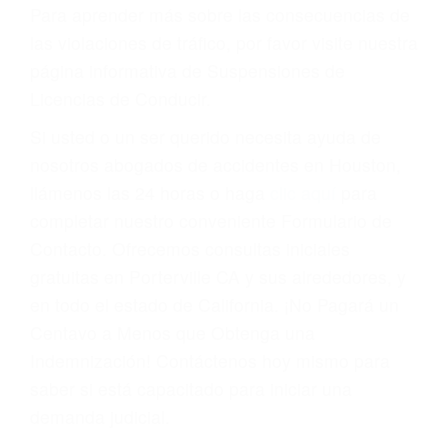
conducir o licencia.
Cada condena por una violación de tránsito
suma un punto en su licencia de conducir. Su
compañía de seguros incluso podría cancelar su
póliza, o incrementarla sustancialmente. No
corra el riesgo. Contacte a nuestro abogado en
violaciones de tránsito hoy mismo y obtenga un
servicio personalizado y una representación
legal de la más alta calidad.
Para aprender más sobre las consecuencias de
las violaciones de tráfico, por favor visite nuestra
página informativa de Suspensiones de
Licencias de Conducir.
Si usted o un ser querido necesita ayuda de
nosotros abogados de accidentes en Houston,