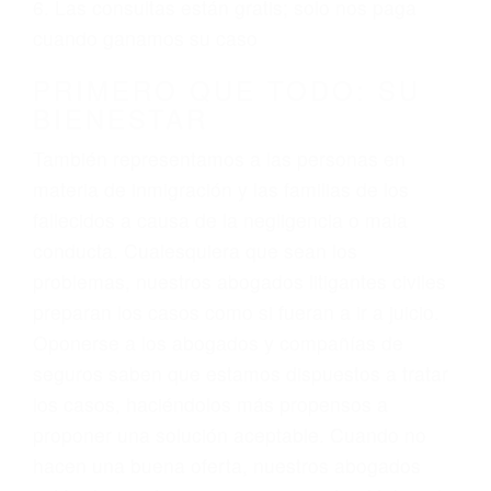
ciudadano
3. No importa si tiene un pase/licencia de
conducción
4. Usted tiene derecho de hacer un reclamo por
sus lesiones aunque no tenga seguro para su
auto.
5. Podemos atenderte en su propio casa, por
teléfono o en nuestra oficina en Porterville
6. Las consultas están gratis; solo nos paga
cuando ganamos su caso
PRIMERO QUE TODO: SU
BIENESTAR
También representamos a las personas en
materia de inmigración y las familias de los