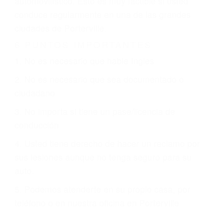
justicia le otorgue la compensación que merece.
CHOCAR ES NORMAL
Es triste pero cierto, si usted conduce un
automóvil en nuestras calles y carreteras, tarde
o temprano va a tener un accidente. No importa
qué tan cuidadoso sea, cuando usted conduce,
siempre habrá alguien que no está prestando
atención y puede causar un terrible accidente
automovilístico. Esto es muy factible si usted
conduce regularmente en una de las grandes
ciudades de Porterville.
6 PUNTOS IMPORTANTES
1. No es necesario que hable Ingles
2. No es necesario que sea documentado o