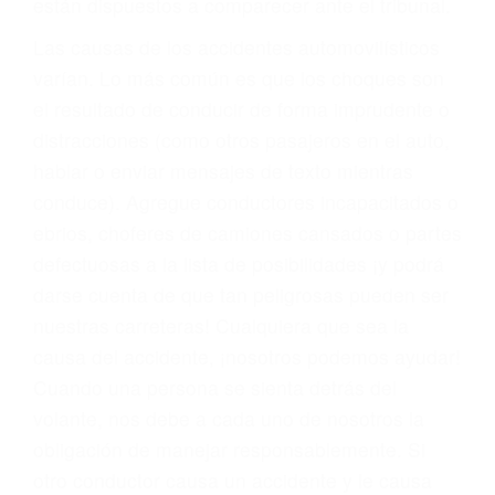
fallecidos a causa de la negligencia o mala
conducta. Cualesquiera que sean los
problemas, nuestros abogados litigantes civiles
preparan los casos como si fueran a ir a juicio.
Oponerse a los abogados y compañías de
seguros saben que estamos dispuestos a tratar
los casos, haciéndolos más propensos a
proponer una solución aceptable. Cuando no
hacen una buena oferta, nuestros abogados
están dispuestos a comparecer ante el tribunal.
Las causas de los accidentes automovilísticos
varían. Lo más común es que los choques son
el resultado de conducir de forma imprudente o
distracciones (como otros pasajeros en el auto,
hablar o enviar mensajes de texto mientras
conduce). Agregue conductores incapacitados o