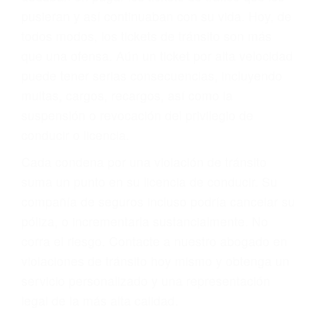
abogado describirá claramente sus opciones y
le proveerá con su mejor asesoría legal. Él tiene
más de 17 años de experiencia legal, los cuales
pondrá a su disposición. Con el soporte de su
experimentado equipo legal, él trabajará para
minimizar las posibles consecuencias negativas
de su violación a las leyes de tránsito.
En los años anteriores, las personas no
dudaban en pagar los tickets de tráfico que les
pusieran y así continuaban con su vida. Hoy, de
todos modos, los tickets de tránsito son más
que una ofensa. Aún un ticket por alta velocidad
puede tener serias consecuencias, incluyendo
multas, cargos, recargos, así como la
suspensión o revocación del privilegio de