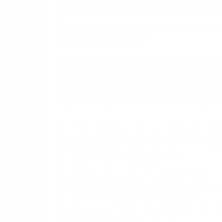
5. Podemos atenderte en su propio casa, p
6. Las consultas están gratis; solo nos
PRIMERO QUE TODO: 
También representamos a las personas en 
conducta. Cualesquiera que sean los probl
Oponerse a los abogados y compañías de
proponer una solución aceptable. Cuando
Las causas de los accidentes automovilís
imprudente o distracciones (como otros p
incapacitados o ebrios, choferes de cami
peligrosas pueden ser nuestras carreter
se sienta detrás del volante, nos debe a
accidente y le causa daños a usted o a s
ACUSADO NO SIGNIFIC