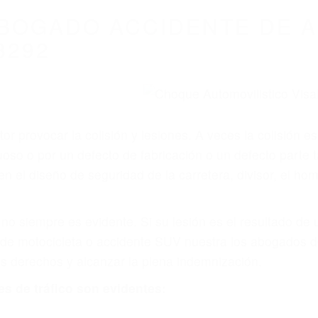
WELCOME TO
8675 Abogados Ac
ovilismo En Cali