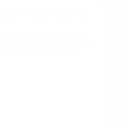
a causa de la negligencia o mala
casos como si fueran a ir a juicio.
sos, haciéndolos más propensos a
spuestos a comparecer ante el tribunal.
esultado de conducir de forma
 mientras conduce). Agregue conductores
idades ¡y podrá darse cuenta de que tan
os podemos ayudar! Cuando una persona
blemente. Si otro conductor causa un