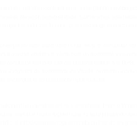
r provocar la colisión y lesiones. A veces la colisión es
uoso o por un defecto de fabricación o un defecto parte
en el diseño de seguridad de la carretera, divisor, el ho
no siempre es evidente. Si su lesión es el resultado de
 de motocicleta o accidente SUV nuestra los abogados d
s derechos y alcanzar la plena indemnización.
s de tráfico son evidentes:
 DE ABOGADO ACCIDENTE DE 