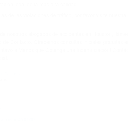
or teléfono o en nuestra oficina en Visalia
 paga cuando ganamos su caso
SU BIENESTAR
materia de inmigración y las familias de los fallecidos 
emas, nuestros abogados litigantes civiles preparan los 
 seguros saben que estamos dispuestos a tratar los ca
 no hacen una buena oferta, nuestros abogados están di
ticos varían. Lo más común es que los choques son el r
asajeros en el auto, hablar o enviar mensajes de texto
ones cansados o partes defectuosas a la lista de posibil
as! Cualquiera que sea la causa del accidente, ¡nosotr
 cada uno de nosotros la obligación de manejar responsa
u propiedad, tiene que hacerse responsable.
A CULPABLE