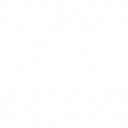
que pueden contribuir a provocar un accidente son señale
 del conductor como el uso del teléfono celular o el GPS
tos abogados de accidentes en Visalia, revisarán exhau
icia le otorgue la compensación que merece.
n automóvil en nuestras calles y carreteras, tarde o temp
duce, siempre habrá alguien que no está prestando aten
actible si usted conduce regularmente en una de las gran
o o ciudadano
e conducción
amo por sus lesiones aunque no tenga seguro para su aut