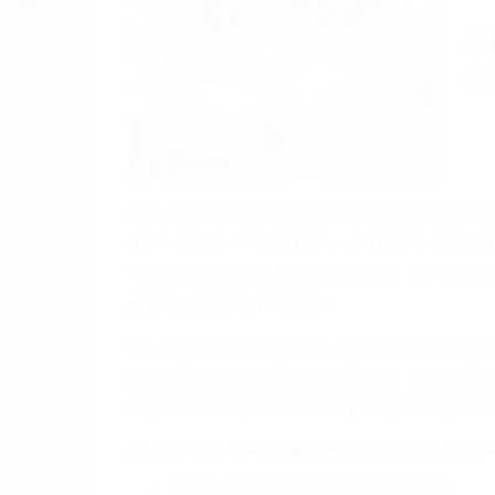
(855) 403-
Autom