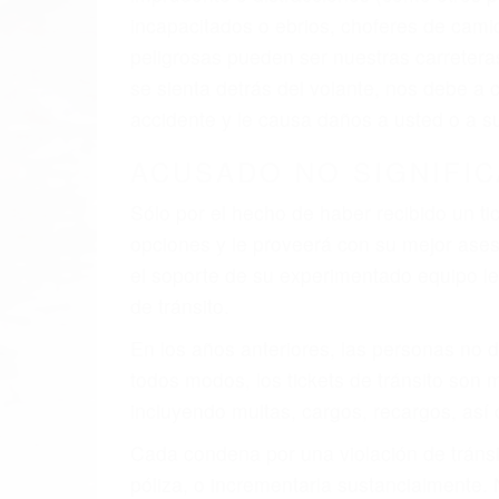
al momento del accidente. Otros factores 
faltas de atención, fatiga o distracciones
climáticas desfavorables. Nuestros exper
involucrados en su caso para que la just
CHOCAR ES NORMAL
Es triste pero cierto, si usted conduce u
qué tan cuidadoso sea, cuando usted con
accidente automovilístico. Esto es muy f
6 PUNTOS IMPORTANTES
1. No es necesario que hable Ingles
2. No es necesario que sea documentad
3. No importa si tiene un pase/licencia d
4. Usted tiene derecho de hacer un recl