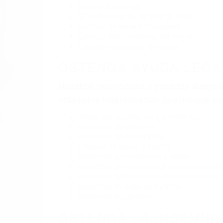
BY
(855) 403-8675 
A
Pare
A
9