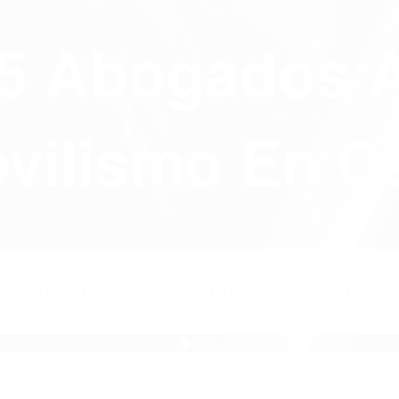
75 Abogados 
ilismo En Ca
ABOUT
CONTACT
PRIVAC