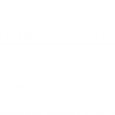
ABOGADOS ACCIDENTES DE AUTOMOVI
BOGADO ACCIDENTE DE AUTO VISALIA CA 932
nt category
BOGADO ACCIDENTE DE A
3292