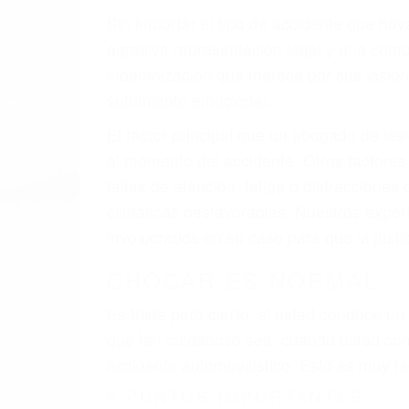
A veces los errores de más de un conducto
de motor en Visalia CA: un diseño defect
veces el accidente es causado por fallas 
pobres o la iluminación.
La causa exacta de un accidente de auto 
camión, accidente de autobús, accidente
respuestas que necesita para proteger su
Algunas de las causas de los accidente
Envío de mensajes de texto al conducir
Exceso de velocidad
El no obedecer las señales de tráfico
Conducir de manera imprudente
Conducir bajo los efectos del alcohol
Reventón de llanta o neumático
OBTENGA AYUDA LEGAL