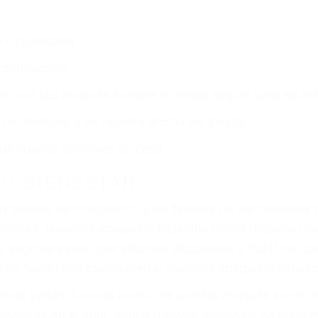
s de lesiones personales en Visalia lucharán hasta las
r:
dos (DUI y DWI)
ZACIÓN QUE MERECE POR SU A
ya sufrido, usted encontrará en nuestro Bufete de Aboga
prensiva atención personalizada. Lucharemos incansable
, gastos médicos futuros, pérdida de ingresos actuales y
iones personales debe determinar, es si el conductor de