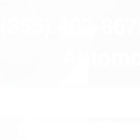
close
(855) 403-86
Automov
HOME