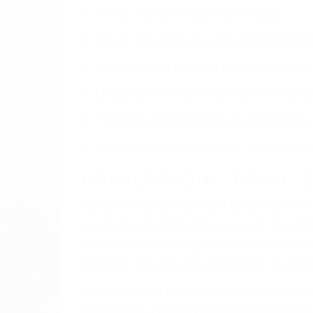
Nuestros reconocidos y expertos abogado
obtenga la indemnización que merece po
Accidentes de vehículos y automóviles
Accidentes de camiones
Accidentes de motocicletas
Lesiones en barcos y aviones
Accidentes por resbalones y caídas
Accidentes por conductores ebrios o intoxica
Accidentes peatonales, de motos y bicicletas
Accidentes de autobuses y trene
Accidentes de carretera
OBTENGA LA INDEMNI
Sin importar el tipo de accidente que ha
agresiva representación legal y una com
indemnización que merece por sus lesiones
sufrimiento emocional.
El factor principal que un abogado de les