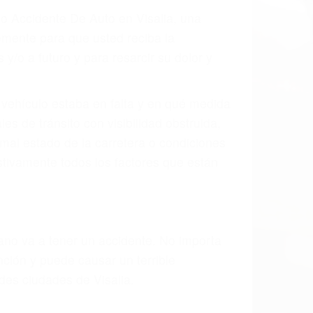
 el resultado de defectos en el vehículo
 tal como un neumático defectuoso. A
mbro, la señalización de barandas o
 un accidente de coche, accidente de
e accidentes de auto encontrará las
AUTO EN VISALIA CA