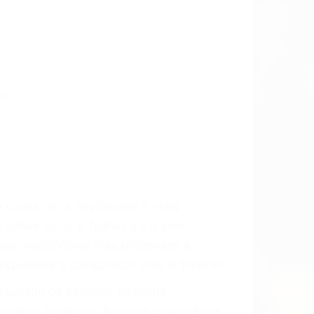
 últimas consecuencias para que usted
CCIDENTE
do Accidente De Auto en Visalia, una
mente para que usted reciba la
/o a futuro y para resarcir su dolor y
l vehículo estaba en falta y en qué medida