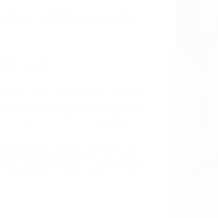
cidentes De
fornia