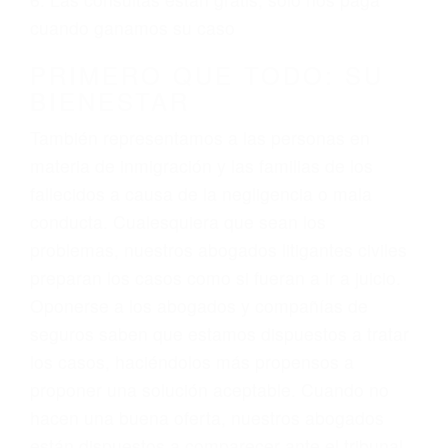
3. No importa si tiene un pase/licencia de
conducción
4. Usted tiene derecho de hacer un reclamo por
sus lesiones aunque no tenga seguro para su
auto.
5. Podemos atenderte en su propio casa, por
teléfono o en nuestra oficina en Visalia
6. Las consultas están gratis; solo nos paga
cuando ganamos su caso
PRIMERO QUE TODO: SU
BIENESTAR
También representamos a las personas en
materia de inmigración y las familias de los