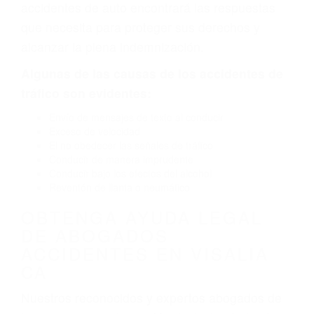
defectuoso. A veces el accidente es causado
por fallas en el diseño de seguridad de la
carretera, divisor, el hombro, la señalización de
barandas o pobres o la iluminación.
La causa exacta de un accidente de auto no
siempre es evidente. Si su lesión es el resultado
de un accidente de coche, accidente de camión,
accidente de autobús, accidente de motocicleta
o accidente SUV nuestra los abogados de
accidentes de auto encontrará las respuestas
que necesita para proteger sus derechos y
alcanzar la plena indemnización.
Algunas de las causas de los accidentes de
tráfico son evidentes:
Envío de mensajes de texto al conducir
Exceso de velocidad