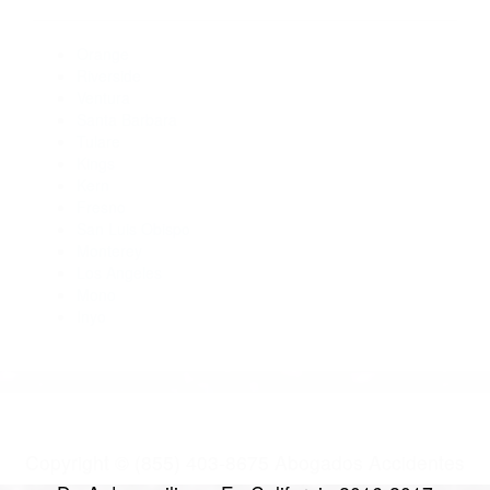
CA 93258
Abogados De Trafico Porterville CA 93258
Abogados Para Accidentes Earlimart CA 93219
Abogados Especialistas En Accidentes De Trafico Three
Rivers CA 93271
Abogados De Acidentes Farmersville CA 93223
CATEGORIES
AND TAGS
Orange
Riverside
Ventura
Santa Barbara
Tulare
Kings
Kern
Fresno