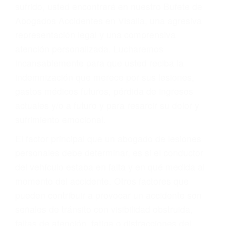
Accidentes por conductores ebrios o intoxicados (DUI
y DWI)
Accidentes peatonales, de motos y bicicletas
Accidentes de autobuses y trene
Accidentes de carretera
OBTENGA LA
INDEMNIZACIÓN QUE
MERECE POR SU
ACCIDENTE
Sin importar el tipo de accidente que haya
sufrido, usted encontrará en nuestro Bufete de
Abogados Accidentes en Visalia, una agresiva
representación legal y una comprensiva
atención personalizada. Lucharemos
incansablemente para que usted reciba la
indemnización que merece por sus lesiones,
gastos médicos futuros, pérdida de ingresos