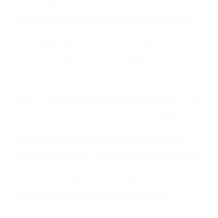
fallecidos a causa de la negligencia o mala
conducta. Cualesquiera que sean los
problemas, nuestros abogados litigantes civiles
preparan los casos como si fueran a ir a juicio.
Oponerse a los abogados y compañías de
seguros saben que estamos dispuestos a tratar
los casos, haciéndolos más propensos a
proponer una solución aceptable. Cuando no
hacen una buena oferta, nuestros abogados
están dispuestos a comparecer ante el tribunal.
Las causas de los accidentes automovilísticos
varían. Lo más común es que los choques son
el resultado de conducir de forma imprudente o
distracciones (como otros pasajeros en el auto,
hablar o enviar mensajes de texto mientras
conduce). Agregue conductores incapacitados o