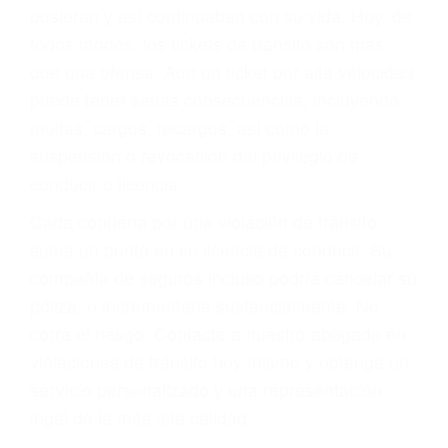
abogado describirá claramente sus opciones y
le proveerá con su mejor asesoría legal. Él tiene
más de 17 años de experiencia legal, los cuales
pondrá a su disposición. Con el soporte de su
experimentado equipo legal, él trabajará para
minimizar las posibles consecuencias negativas
de su violación a las leyes de tránsito.
En los años anteriores, las personas no
dudaban en pagar los tickets de tráfico que les
pusieran y así continuaban con su vida. Hoy, de
todos modos, los tickets de tránsito son más
que una ofensa. Aún un ticket por alta velocidad
puede tener serias consecuencias, incluyendo
multas, cargos, recargos, así como la
suspensión o revocación del privilegio de
conducir o licencia.