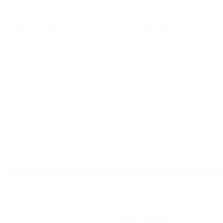
completar nuestro conveniente Formulario de
Contacto. Ofrecemos consultas iniciales
gratuitas en Visalia CA y sus alrededores, y en
todo el estado de California. ¡No Pagará un
Centavo a Menos que Obtenga una
Indemnización! Contáctenos hoy mismo para
saber si está capacitado para iniciar una
demanda judicial.
Choque De Vehiculos California
Causas De Accidentes
Automovilisticos California
Más abogados de automóviles en el condado de Tulare:
Abogados Para Accidentes Exeter CA 93221
Abogados De Accidentes De Carro Strathmore CA 93267
Abogados Para Accidentes Visalia CA 93279
Abogados De Accidentes De Transito Kaweah CA 93237
Abogado Accidente De Auto Farmersville CA 93223
Abogados Especialistas En Accidentes De Trafico Porterville