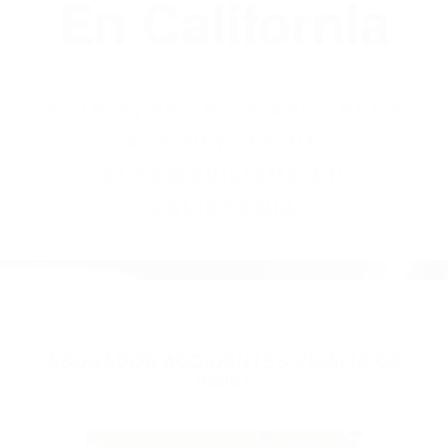
(855) 403-8675
Abogados
Accidentes De
Automovilismo
En California
BY
(855) 403-8675 ABOGADOS
ACCIDENTES DE
AUTOMOVILISMO EN