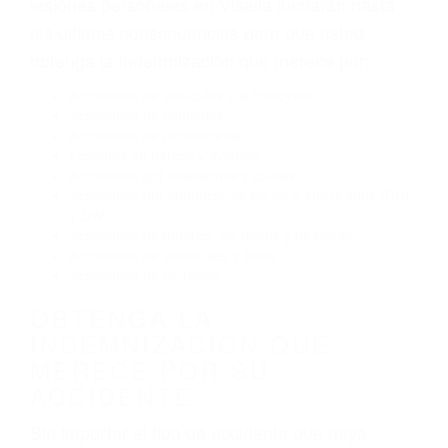
El no obedecer las señales de tráfico
Conducir de manera imprudente
Conducir bajo los efectos del alcohol
Reventón de llanta o neumático
OBTENGA AYUDA LEGAL
DE ABOGADOS
ACCIDENTES EN VISALIA
CA
Nuestros reconocidos y expertos abogados de
lesiones personales en Visalia lucharán hasta
las últimas consecuencias para que usted
obtenga la indemnización que merece por:
Accidentes de vehículos y automóviles
Accidentes de camiones
Accidentes de motocicletas
Lesiones en barcos y aviones
Accidentes por resbalones y caídas