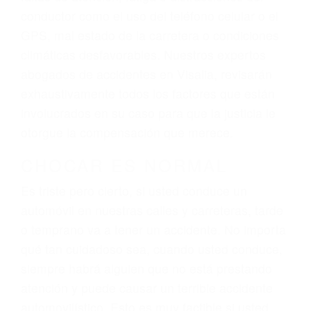
actuales y/o a futuro y para resarcir su dolor y
sufrimiento emocional.
El factor principal que un abogado de lesiones
personales debe determinar, es si el conductor
del vehículo estaba en falta y en qué medida al
momento del accidente. Otros factores que
pueden contribuir a provocar un accidente son
señales de tránsito con visibilidad obstruida,
faltas de atención, fatiga o distracciones del
conductor como el uso del teléfono celular o el
GPS, mal estado de la carretera o condiciones
climáticas desfavorables. Nuestros expertos
abogados de accidentes en Visalia, revisarán
exhaustivamente todos los factores que están
involucrados en su caso para que la justicia le