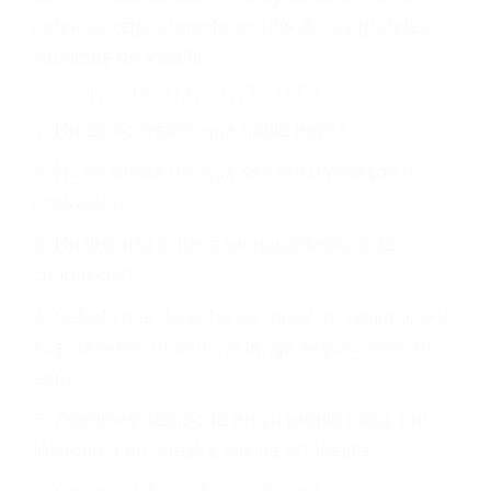
otorgue la compensación que merece.
CHOCAR ES NORMAL
Es triste pero cierto, si usted conduce un
automóvil en nuestras calles y carreteras, tarde
o temprano va a tener un accidente. No importa
qué tan cuidadoso sea, cuando usted conduce,
siempre habrá alguien que no está prestando
atención y puede causar un terrible accidente
automovilístico. Esto es muy factible si usted
conduce regularmente en una de las grandes
ciudades de Visalia.
6 PUNTOS IMPORTANTES
1. No es necesario que hable Ingles
2. No es necesario que sea documentado o
ciudadano