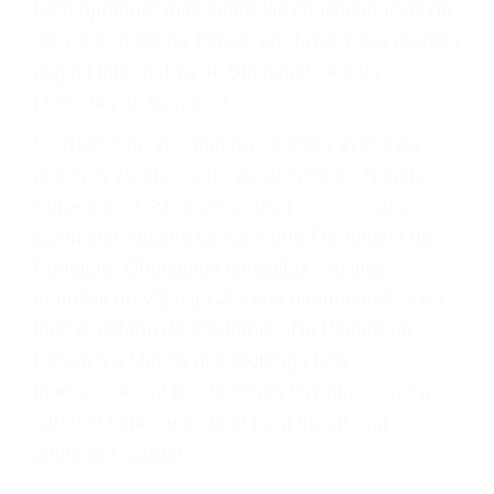
Cada condena por una violación de tránsito
suma un punto en su licencia de conducir. Su
compañía de seguros incluso podría cancelar su
póliza, o incrementarla sustancialmente. No
corra el riesgo. Contacte a nuestro abogado en
violaciones de tránsito hoy mismo y obtenga un
servicio personalizado y una representación
legal de la más alta calidad.
Para aprender más sobre las consecuencias de
las violaciones de tráfico, por favor visite nuestra
página informativa de Suspensiones de
Licencias de Conducir.
Si usted o un ser querido necesita ayuda de
nosotros abogados de accidentes en Houston,
llámenos las 24 horas o haga
clic aquí
para