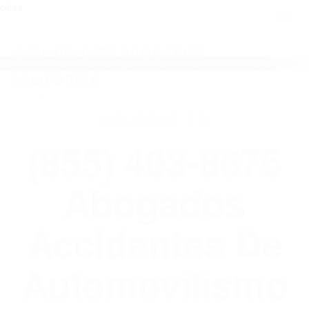
close
Toggl
naviga
(855) 403-8675 ABOGADOS
ACCIDENTES DE AUTOMOVILISMO EN
CALIFORNIA
WELCOME TO