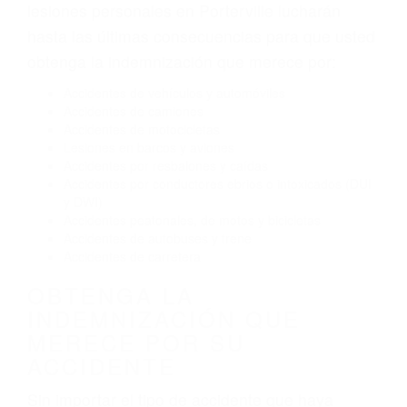
Exceso de velocidad
El no obedecer las señales de tráfico
Conducir de manera imprudente
Conducir bajo los efectos del alcohol
Reventón de llanta o neumático
OBTENGA AYUDA LEGAL
DE ABOGADOS DE
ACCIDENTES DE CARRO
EN PORTERVILLE CA
Nuestros reconocidos y expertos abogados de
lesiones personales en Porterville lucharán
hasta las últimas consecuencias para que usted
obtenga la indemnización que merece por:
Accidentes de vehículos y automóviles
Accidentes de camiones
Accidentes de motocicletas
Lesiones en barcos y aviones
Accidentes por resbalones y caídas