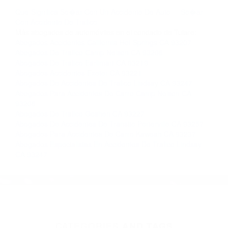
llámenos las 24 horas o haga
clic aquí
para
completar nuestro conveniente Formulario de
Contacto. Ofrecemos consultas iniciales
gratuitas en Porterville CA y sus alrededores, y
en todo el estado de California. ¡No Pagará un
Centavo a Menos que Obtenga una
Indemnización! Contáctenos hoy mismo para
saber si está capacitado para iniciar una
demanda judicial.
Que Significa So�ar Con Un Accidente De Auto
So�ar
Con Accidente De Trafico
Más abogados de automóviles en el condado de Tulare:
Abogados Accidentes California Hot Springs CA 93207
Abogados De Trafico Camp Nelson CA 93208
Abogados De Trafico Earlimart CA 93219
Abogados Accidentes Exeter CA 93221
Abogados De Accidentes De Trafico Lindsay CA 93247
Abogados Para Accidentes De Carro Camp Nelson CA