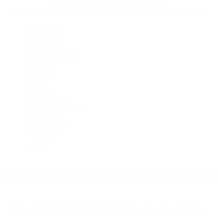
93208
Abogados De Trafico Goshen CA 93227
Abogados De Accidentes De Transito Porterville CA 93257
Abogados Para Accidentes De Carro Kaweah CA 93237
Abogados Especialistas En Accidentes De Trafico Lindsay
CA 93247
CATEGORIES
AND TAGS
Orange
Riverside
Ventura
Santa Barbara
Tulare
Kings
Kern