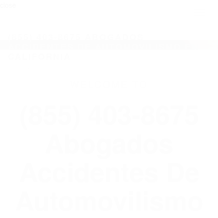
close
Toggl
naviga
(855) 403-8675 ABOGADOS
ACCIDENTES DE AUTOMOVILISMO EN
CALIFORNIA
WELCOME TO