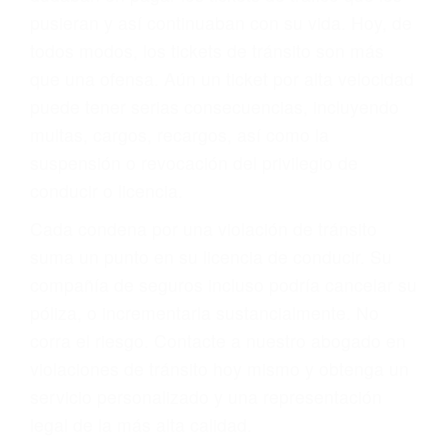
abogado describirá claramente sus opciones y
le proveerá con su mejor asesoría legal. Él tiene
más de 17 años de experiencia legal, los cuales
pondrá a su disposición. Con el soporte de su
experimentado equipo legal, él trabajará para
minimizar las posibles consecuencias negativas
de su violación a las leyes de tránsito.
En los años anteriores, las personas no
dudaban en pagar los tickets de tráfico que les
pusieran y así continuaban con su vida. Hoy, de
todos modos, los tickets de tránsito son más
que una ofensa. Aún un ticket por alta velocidad
puede tener serias consecuencias, incluyendo
multas, cargos, recargos, así como la
suspensión o revocación del privilegio de