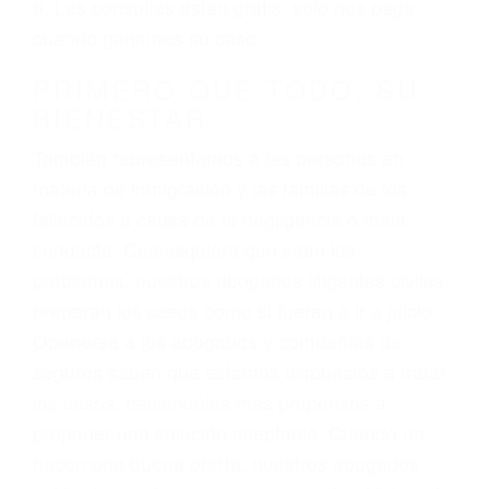
ciudadano
3. No importa si tiene un pase/licencia de
conducción
4. Usted tiene derecho de hacer un reclamo por
sus lesiones aunque no tenga seguro para su
auto.
5. Podemos atenderte en su propio casa, por
teléfono o en nuestra oficina en Porterville
6. Las consultas están gratis; solo nos paga
cuando ganamos su caso
PRIMERO QUE TODO: SU
BIENESTAR
También representamos a las personas en
materia de inmigración y las familias de los