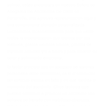
Accidentes por conductores ebrios o intoxicados (DUI
y DWI)
Accidentes peatonales, de motos y bicicletas
Accidentes de autobuses y trene
Accidentes de carretera
OBTENGA LA
INDEMNIZACIÓN QUE
MERECE POR SU
ACCIDENTE
Sin importar el tipo de accidente que haya
sufrido, usted encontrará en nuestro Bufete de
Abogados De Accidentes De Carro en
Porterville, una agresiva representación legal y
una comprensiva atención personalizada.
Lucharemos incansablemente para que usted
reciba la indemnización que merece por sus
lesiones, gastos médicos futuros, pérdida de