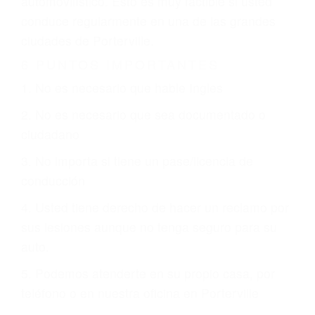
justicia le otorgue la compensación que merece.
CHOCAR ES NORMAL
Es triste pero cierto, si usted conduce un
automóvil en nuestras calles y carreteras, tarde
o temprano va a tener un accidente. No importa
qué tan cuidadoso sea, cuando usted conduce,
siempre habrá alguien que no está prestando
atención y puede causar un terrible accidente
automovilístico. Esto es muy factible si usted
conduce regularmente en una de las grandes
ciudades de Porterville.
6 PUNTOS IMPORTANTES
1. No es necesario que hable Ingles
2. No es necesario que sea documentado o