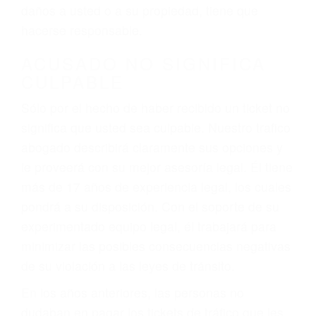
ebrios, choferes de camiones cansados o partes
defectuosas a la lista de posibilidades ¡y podrá
darse cuenta de que tan peligrosas pueden ser
nuestras carreteras! Cualquiera que sea la
causa del accidente, ¡nosotros podemos ayudar!
Cuando una persona se sienta detrás del
volante, nos debe a cada uno de nosotros la
obligación de manejar responsablemente. Si
otro conductor causa un accidente y le causa
daños a usted o a su propiedad, tiene que
hacerse responsable.
ACUSADO NO SIGNIFICA
CULPABLE
Sólo por el hecho de haber recibido un ticket no
significa que usted sea culpable. Nuestro trafico