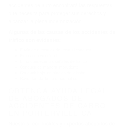
defectuoso. A veces el accidente es causado
por fallas en el diseño de seguridad de la
carretera, divisor, el hombro, la señalización de
barandas o pobres o la iluminación.
La causa exacta de un accidente de auto no
siempre es evidente. Si su lesión es el resultado
de un accidente de coche, accidente de camión,
accidente de autobús, accidente de motocicleta
o accidente SUV nuestra los abogados de
accidentes de auto encontrará las respuestas
que necesita para proteger sus derechos y
alcanzar la plena indemnización.
Algunas de las causas de los accidentes de
tráfico son evidentes:
Envío de mensajes de texto al conducir