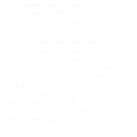
conducir o licencia.
Cada condena por una violación de tránsito
suma un punto en su licencia de conducir. Su
compañía de seguros incluso podría cancelar su
póliza, o incrementarla sustancialmente. No
corra el riesgo. Contacte a nuestro abogado en
violaciones de tránsito hoy mismo y obtenga un
servicio personalizado y una representación
legal de la más alta calidad.
Para aprender más sobre las consecuencias de
las violaciones de tráfico, por favor visite nuestra
página informativa de Suspensiones de
Licencias de Conducir.
Si usted o un ser querido necesita ayuda de
nosotros abogados de accidentes en Houston,