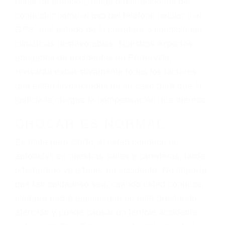
ingresos actuales y/o a futuro y para resarcir su
dolor y sufrimiento emocional.
El factor principal que un abogado de lesiones
personales debe determinar, es si el conductor
del vehículo estaba en falta y en qué medida al
momento del accidente. Otros factores que
pueden contribuir a provocar un accidente son
señales de tránsito con visibilidad obstruida,
faltas de atención, fatiga o distracciones del
conductor como el uso del teléfono celular o el
GPS, mal estado de la carretera o condiciones
climáticas desfavorables. Nuestros expertos
abogados de accidentes en Porterville,
revisarán exhaustivamente todos los factores
que están involucrados en su caso para que la