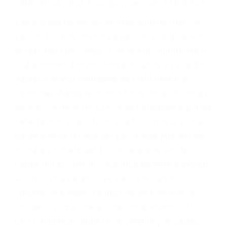
fallecidos a causa de la negligencia o mala
conducta. Cualesquiera que sean los
problemas, nuestros abogados litigantes civiles
preparan los casos como si fueran a ir a juicio.
Oponerse a los abogados y compañías de
seguros saben que estamos dispuestos a tratar
los casos, haciéndolos más propensos a
proponer una solución aceptable. Cuando no
hacen una buena oferta, nuestros abogados
están dispuestos a comparecer ante el tribunal.
Las causas de los accidentes automovilísticos
varían. Lo más común es que los choques son
el resultado de conducir de forma imprudente o
distracciones (como otros pasajeros en el auto,
hablar o enviar mensajes de texto mientras
conduce). Agregue conductores incapacitados o