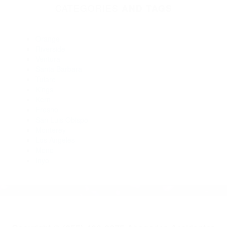
Abogados Para Accidentes De Carro Goshen CA 93227
Abogados Especialistas En Accidentes De Trafico Posey CA
93260
Abogados De Acidentes Earlimart CA 93219
Abogados De Trafico Earlimart CA 93219
Abogados Para Accidentes De Carro Alpaugh CA 93201
Abogados De Accidentes De Transito Ducor CA 93218
CATEGORIES
AND TAGS
Orange
Riverside
Ventura
Santa Barbara
Tulare
Kings