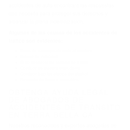
defectuoso. A veces el accidente es causado
por fallas en el diseño de seguridad de la
carretera, divisor, el hombro, la señalización de
barandas o pobres o la iluminación.
La causa exacta de un accidente de auto no
siempre es evidente. Si su lesión es el resultado
de un accidente de coche, accidente de camión,
accidente de autobús, accidente de motocicleta
o accidente SUV nuestra los abogados de
accidentes de auto encontrará las respuestas
que necesita para proteger sus derechos y
alcanzar la plena indemnización.
Algunas de las causas de los accidentes de
tráfico son evidentes:
Envío de mensajes de texto al conducir