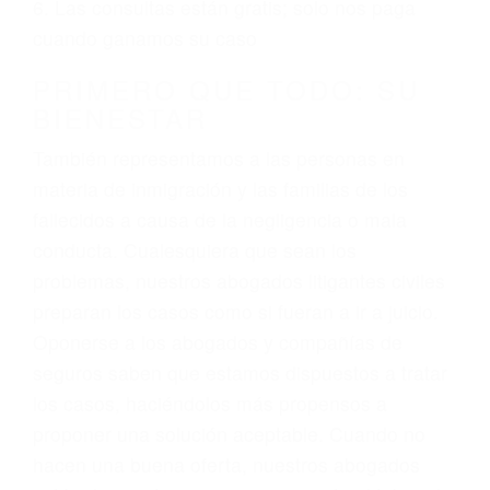
ciudadano
3. No importa si tiene un pase/licencia de
conducción
4. Usted tiene derecho de hacer un reclamo por
sus lesiones aunque no tenga seguro para su
auto.
5. Podemos atenderte en su propio casa, por
teléfono o en nuestra oficina en Terra Bella
6. Las consultas están gratis; solo nos paga
cuando ganamos su caso
PRIMERO QUE TODO: SU
BIENESTAR
También representamos a las personas en
materia de inmigración y las familias de los