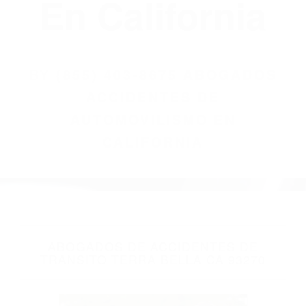
(855) 403-8675
Abogados
Accidentes De
Automovilismo
En California
BY
(855) 403-8675 ABOGADOS
ACCIDENTES DE
AUTOMOVILISMO EN