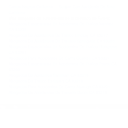
llámenos las 24 horas o haga
clic aquí
para
completar nuestro conveniente Formulario de
Contacto. Ofrecemos consultas iniciales
gratuitas en Terra Bella CA y sus alrededores, y
en todo el estado de California. ¡No Pagará un
Centavo a Menos que Obtenga una
Indemnización! Contáctenos hoy mismo para
saber si está capacitado para iniciar una
demanda judicial.
Carros Negros California
So�ar Con Accidente De Auto
California
Más abogados de automóviles en el condado de Tulare:
Abogados Especialistas En Accidentes De Trafico Ivanhoe
CA 93235
Abogados De Accidentes De Trafico Lindsay CA 93247
Abogados De Accidentes De Transito Springville CA 93265
Abogados Especialistas En Accidentes De Trafico Richgrove
CA 93261