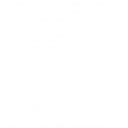
Exceso de velocidad
El no obedecer las señales de tráfico
Conducir de manera imprudente
Conducir bajo los efectos del alcohol
Reventón de llanta o neumático
OBTENGA AYUDA LEGAL
DE ABOGADOS DE
ACCIDENTES DE TRANSITO
EN TERRA BELLA CA
Nuestros reconocidos y expertos abogados de
lesiones personales en Terra Bella lucharán
hasta las últimas consecuencias para que usted
obtenga la indemnización que merece por:
Accidentes de vehículos y automóviles
Accidentes de camiones
Accidentes de motocicletas
Lesiones en barcos y aviones
Accidentes por resbalones y caídas