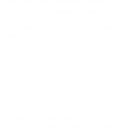
fallecidos a causa de la negligencia o mala
conducta. Cualesquiera que sean los
problemas, nuestros abogados litigantes civiles
preparan los casos como si fueran a ir a juicio.
Oponerse a los abogados y compañías de
seguros saben que estamos dispuestos a tratar
los casos, haciéndolos más propensos a
proponer una solución aceptable. Cuando no
hacen una buena oferta, nuestros abogados
están dispuestos a comparecer ante el tribunal.
Las causas de los accidentes automovilísticos
varían. Lo más común es que los choques son
el resultado de conducir de forma imprudente o
distracciones (como otros pasajeros en el auto,
hablar o enviar mensajes de texto mientras
conduce). Agregue conductores incapacitados o