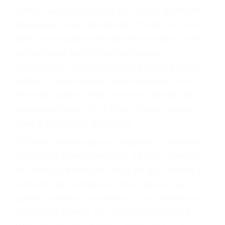
Accidentes por conductores ebrios o intoxicados (DUI
y DWI)
Accidentes peatonales, de motos y bicicletas
Accidentes de autobuses y trene
Accidentes de carretera
OBTENGA LA
INDEMNIZACIÓN QUE
MERECE POR SU
ACCIDENTE
Sin importar el tipo de accidente que haya
sufrido, usted encontrará en nuestro Bufete de
Abogados De Accidentes De Transito en Terra
Bella, una agresiva representación legal y una
comprensiva atención personalizada.
Lucharemos incansablemente para que usted
reciba la indemnización que merece por sus
lesiones, gastos médicos futuros, pérdida de