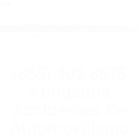
close
Toggl
naviga
(855) 403-8675 ABOGADOS
ACCIDENTES DE AUTOMOVILISMO EN
CALIFORNIA
WELCOME TO