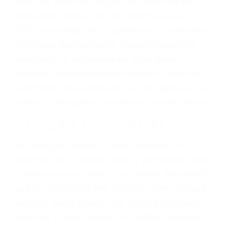
ingresos actuales y/o a futuro y para resarcir su
dolor y sufrimiento emocional.
El factor principal que un abogado de lesiones
personales debe determinar, es si el conductor
del vehículo estaba en falta y en qué medida al
momento del accidente. Otros factores que
pueden contribuir a provocar un accidente son
señales de tránsito con visibilidad obstruida,
faltas de atención, fatiga o distracciones del
conductor como el uso del teléfono celular o el
GPS, mal estado de la carretera o condiciones
climáticas desfavorables. Nuestros expertos
abogados de accidentes en Terra Bella,
revisarán exhaustivamente todos los factores
que están involucrados en su caso para que la