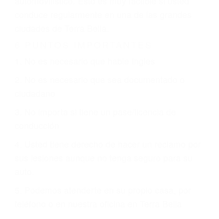
justicia le otorgue la compensación que merece.
CHOCAR ES NORMAL
Es triste pero cierto, si usted conduce un
automóvil en nuestras calles y carreteras, tarde
o temprano va a tener un accidente. No importa
qué tan cuidadoso sea, cuando usted conduce,
siempre habrá alguien que no está prestando
atención y puede causar un terrible accidente
automovilístico. Esto es muy factible si usted
conduce regularmente en una de las grandes
ciudades de Terra Bella.
6 PUNTOS IMPORTANTES
1. No es necesario que hable Ingles
2. No es necesario que sea documentado o