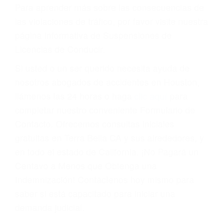
conducir o licencia.
Cada condena por una violación de tránsito
suma un punto en su licencia de conducir. Su
compañía de seguros incluso podría cancelar su
póliza, o incrementarla sustancialmente. No
corra el riesgo. Contacte a nuestro abogado en
violaciones de tránsito hoy mismo y obtenga un
servicio personalizado y una representación
legal de la más alta calidad.
Para aprender más sobre las consecuencias de
las violaciones de tráfico, por favor visite nuestra
página informativa de Suspensiones de
Licencias de Conducir.
Si usted o un ser querido necesita ayuda de
nosotros abogados de accidentes en Houston,