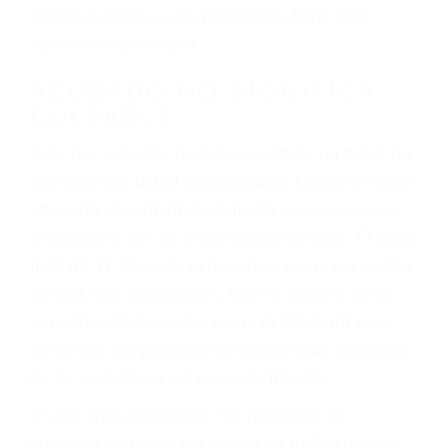
ebrios, choferes de camiones cansados o partes
defectuosas a la lista de posibilidades ¡y podrá
darse cuenta de que tan peligrosas pueden ser
nuestras carreteras! Cualquiera que sea la
causa del accidente, ¡nosotros podemos ayudar!
Cuando una persona se sienta detrás del
volante, nos debe a cada uno de nosotros la
obligación de manejar responsablemente. Si
otro conductor causa un accidente y le causa
daños a usted o a su propiedad, tiene que
hacerse responsable.
ACUSADO NO SIGNIFICA
CULPABLE
Sólo por el hecho de haber recibido un ticket no
significa que usted sea culpable. Nuestro trafico