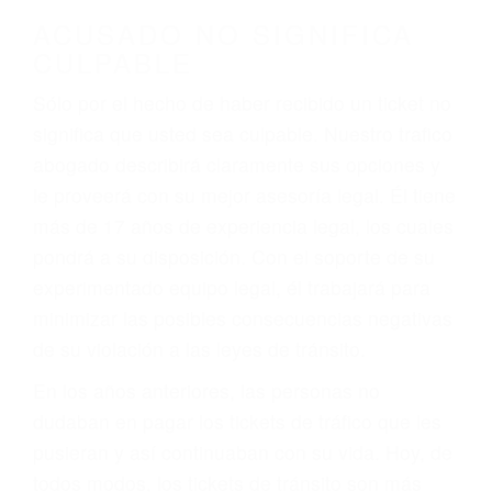
darse cuenta de que tan peligrosas pueden ser
nuestras carreteras! Cualquiera que sea la
causa del accidente, ¡nosotros podemos ayudar!
Cuando una persona se sienta detrás del
volante, nos debe a cada uno de nosotros la
obligación de manejar responsablemente. Si
otro conductor causa un accidente y le causa
daños a usted o a su propiedad, tiene que
hacerse responsable.
ACUSADO NO SIGNIFICA
CULPABLE
Sólo por el hecho de haber recibido un ticket no
significa que usted sea culpable. Nuestro trafico
abogado describirá claramente sus opciones y
le proveerá con su mejor asesoría legal. Él tiene