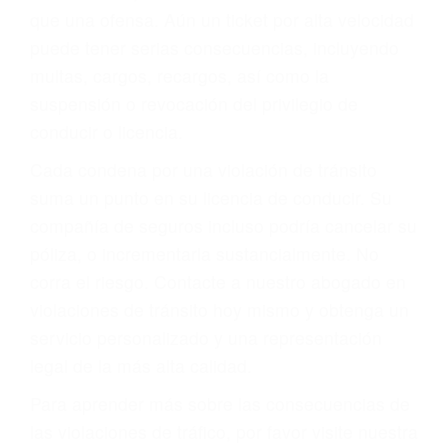
más de 17 años de experiencia legal, los cuales
pondrá a su disposición. Con el soporte de su
experimentado equipo legal, él trabajará para
minimizar las posibles consecuencias negativas
de su violación a las leyes de tránsito.
En los años anteriores, las personas no
dudaban en pagar los tickets de tráfico que les
pusieran y así continuaban con su vida. Hoy, de
todos modos, los tickets de tránsito son más
que una ofensa. Aún un ticket por alta velocidad
puede tener serias consecuencias, incluyendo
multas, cargos, recargos, así como la
suspensión o revocación del privilegio de
conducir o licencia.
Cada condena por una violación de tránsito