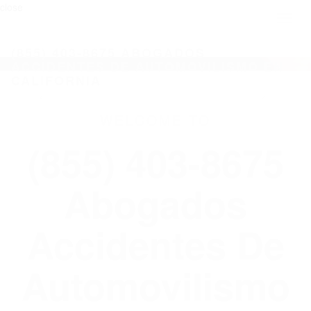
close
Toggl
naviga
(855) 403-8675 ABOGADOS
ACCIDENTES DE AUTOMOVILISMO EN
CALIFORNIA
WELCOME TO