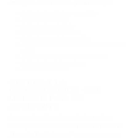
Conducir de manera imprudente
Conducir bajo los efectos del alcohol
Reventón de llanta o neumático
OBTENGA AYUDA LEGAL
DE ABOGADOS DE
TRAFICO EN POSEY CA
Nuestros reconocidos y expertos abogados de
lesiones personales en Posey lucharán hasta
las últimas consecuencias para que usted
obtenga la indemnización que merece por:
Accidentes de vehículos y automóviles
Accidentes de camiones
Accidentes de motocicletas
Lesiones en barcos y aviones
Accidentes por resbalones y caídas
Accidentes por conductores ebrios o intoxicados (DUI
y DWI)
Accidentes peatonales, de motos y bicicletas