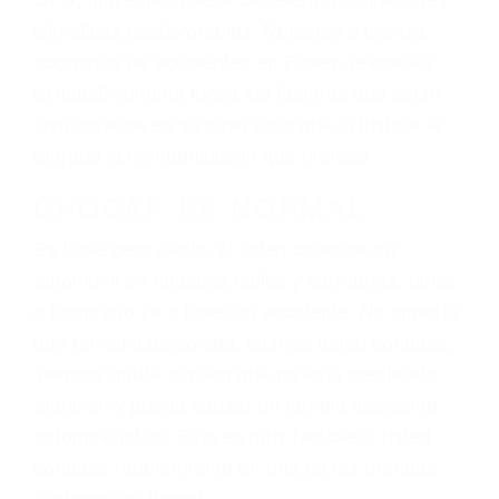
El factor principal que un abogado de lesiones
personales debe determinar, es si el conductor
del vehículo estaba en falta y en qué medida al
momento del accidente. Otros factores que
pueden contribuir a provocar un accidente son
señales de tránsito con visibilidad obstruida,
faltas de atención, fatiga o distracciones del
conductor como el uso del teléfono celular o el
GPS, mal estado de la carretera o condiciones
climáticas desfavorables. Nuestros expertos
abogados de accidentes en Posey, revisarán
exhaustivamente todos los factores que están
involucrados en su caso para que la justicia le
otorgue la compensación que merece.
CHOCAR ES NORMAL