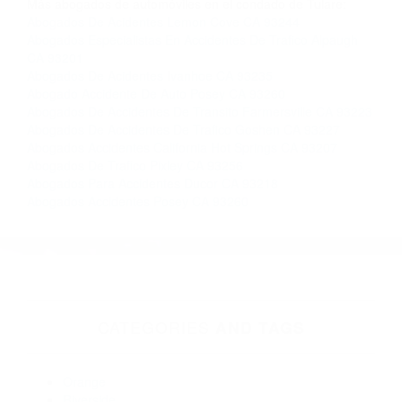
Contacto. Ofrecemos consultas iniciales
gratuitas en Posey CA y sus alrededores, y en
todo el estado de California. ¡No Pagará un
Centavo a Menos que Obtenga una
Indemnización! Contáctenos hoy mismo para
saber si está capacitado para iniciar una
demanda judicial.
Acidentes Automovilisticos
Que Son Los Choques
Automovilisticos
Más abogados de automóviles en el condado de Tulare:
Abogados De Acidentes Lemon Cove CA 93244
Abogados Especialistas En Accidentes De Trafico Alpaugh
CA 93201
Abogados De Acidentes Ivanhoe CA 93235
Abogado Accidente De Auto Posey CA 93260
Abogados De Accidentes De Transito Farmersville CA 93223
Abogados De Accidentes De Trafico Goshen CA 93227
Abogados Accidentes California Hot Springs CA 93207
Abogados De Trafico Pixley CA 93256