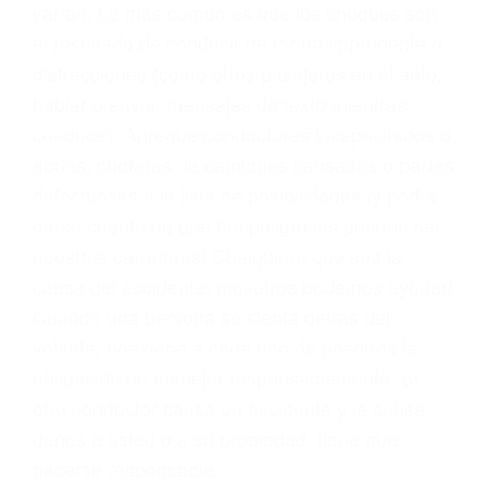
problemas, nuestros abogados litigantes civiles
preparan los casos como si fueran a ir a juicio.
Oponerse a los abogados y compañías de
seguros saben que estamos dispuestos a tratar
los casos, haciéndolos más propensos a
proponer una solución aceptable. Cuando no
hacen una buena oferta, nuestros abogados
están dispuestos a comparecer ante el tribunal.
Las causas de los accidentes automovilísticos
varían. Lo más común es que los choques son
el resultado de conducir de forma imprudente o
distracciones (como otros pasajeros en el auto,
hablar o enviar mensajes de texto mientras
conduce). Agregue conductores incapacitados o
ebrios, choferes de camiones cansados o partes
defectuosas a la lista de posibilidades ¡y podrá