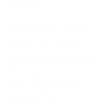
Es triste pero cierto, si usted conduce un
automóvil en nuestras calles y carreteras, tarde
o temprano va a tener un accidente. No importa
qué tan cuidadoso sea, cuando usted conduce,
siempre habrá alguien que no está prestando
atención y puede causar un terrible accidente
automovilístico. Esto es muy factible si usted
conduce regularmente en una de las grandes
ciudades de Posey.
6 PUNTOS IMPORTANTES
1. No es necesario que hable Ingles
2. No es necesario que sea documentado o
ciudadano
3. No importa si tiene un pase/licencia de