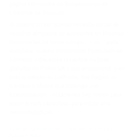
suma un punto en su licencia de conducir. Su
compañía de seguros incluso podría cancelar su
póliza, o incrementarla sustancialmente. No
corra el riesgo. Contacte a nuestro abogado en
violaciones de tránsito hoy mismo y obtenga un
servicio personalizado y una representación
legal de la más alta calidad.
Para aprender más sobre las consecuencias de
las violaciones de tráfico, por favor visite nuestra
página informativa de Suspensiones de
Licencias de Conducir.
Si usted o un ser querido necesita ayuda de
nosotros abogados de accidentes en Houston,
llámenos las 24 horas o haga
clic aquí
para
completar nuestro conveniente Formulario de