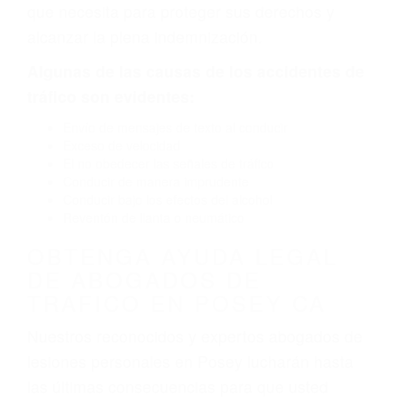
por fallas en el diseño de seguridad de la
carretera, divisor, el hombro, la señalización de
barandas o pobres o la iluminación.
La causa exacta de un accidente de auto no
siempre es evidente. Si su lesión es el resultado
de un accidente de coche, accidente de camión,
accidente de autobús, accidente de motocicleta
o accidente SUV nuestra los abogados de
accidentes de auto encontrará las respuestas
que necesita para proteger sus derechos y
alcanzar la plena indemnización.
Algunas de las causas de los accidentes de
tráfico son evidentes:
Envío de mensajes de texto al conducir
Exceso de velocidad
El no obedecer las señales de tráfico