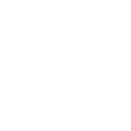
conducción
4. Usted tiene derecho de hacer un reclamo por
sus lesiones aunque no tenga seguro para su
auto.
5. Podemos atenderte en su propio casa, por
teléfono o en nuestra oficina en Posey
6. Las consultas están gratis; solo nos paga
cuando ganamos su caso
PRIMERO QUE TODO: SU
BIENESTAR
También representamos a las personas en
materia de inmigración y las familias de los
fallecidos a causa de la negligencia o mala
conducta. Cualesquiera que sean los