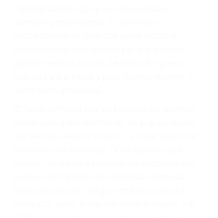
Accidentes de autobuses y trene
Accidentes de carretera
OBTENGA LA
INDEMNIZACIÓN QUE
MERECE POR SU
ACCIDENTE
Sin importar el tipo de accidente que haya
sufrido, usted encontrará en nuestro Bufete de
Abogados De Trafico en Posey, una agresiva
representación legal y una comprensiva
atención personalizada. Lucharemos
incansablemente para que usted reciba la
indemnización que merece por sus lesiones,
gastos médicos futuros, pérdida de ingresos
actuales y/o a futuro y para resarcir su dolor y
sufrimiento emocional.