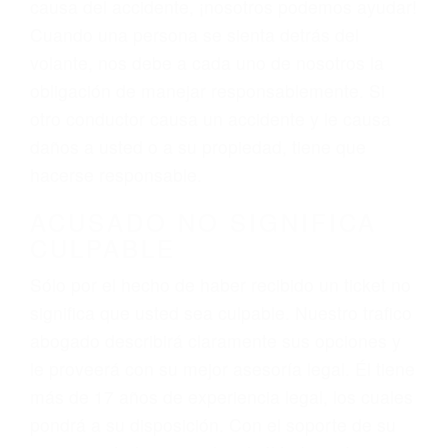
varían. Lo más común es que los choques son
el resultado de conducir de forma imprudente o
distracciones (como otros pasajeros en el auto,
hablar o enviar mensajes de texto mientras
conduce). Agregue conductores incapacitados o
ebrios, choferes de camiones cansados o partes
defectuosas a la lista de posibilidades ¡y podrá
darse cuenta de que tan peligrosas pueden ser
nuestras carreteras! Cualquiera que sea la
causa del accidente, ¡nosotros podemos ayudar!
Cuando una persona se sienta detrás del
volante, nos debe a cada uno de nosotros la
obligación de manejar responsablemente. Si
otro conductor causa un accidente y le causa
daños a usted o a su propiedad, tiene que
hacerse responsable.