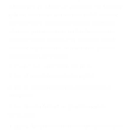
GPS, mal estado de la carretera o condiciones
climáticas desfavorables. Nuestros expertos
abogados de accidentes en Lemon Cove,
revisarán exhaustivamente todos los factores
que están involucrados en su caso para que la
justicia le otorgue la compensación que merece.
CHOCAR ES NORMAL
Es triste pero cierto, si usted conduce un
automóvil en nuestras calles y carreteras, tarde
o temprano va a tener un accidente. No importa
qué tan cuidadoso sea, cuando usted conduce,
siempre habrá alguien que no está prestando
atención y puede causar un terrible accidente
automovilístico. Esto es muy factible si usted
conduce regularmente en una de las grandes