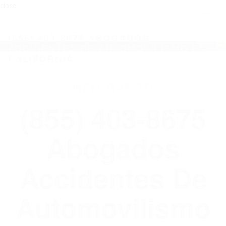
close
Toggl
naviga
(855) 403-8675 ABOGADOS
ACCIDENTES DE AUTOMOVILISMO EN
CALIFORNIA
WELCOME TO