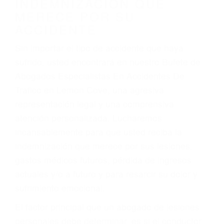
Accidentes de vehículos y automóviles
Accidentes de camiones
Accidentes de motocicletas
Lesiones en barcos y aviones
Accidentes por resbalones y caídas
Accidentes por conductores ebrios o intoxicados (DUI
y DWI)
Accidentes peatonales, de motos y bicicletas
Accidentes de autobuses y trene
Accidentes de carretera
OBTENGA LA
INDEMNIZACIÓN QUE
MERECE POR SU
ACCIDENTE
Sin importar el tipo de accidente que haya
sufrido, usted encontrará en nuestro Bufete de
Abogados Especialistas En Accidentes De
Trafico en Lemon Cove, una agresiva