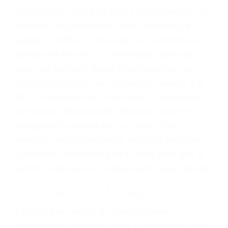
representación legal y una comprensiva
atención personalizada. Lucharemos
incansablemente para que usted reciba la
indemnización que merece por sus lesiones,
gastos médicos futuros, pérdida de ingresos
actuales y/o a futuro y para resarcir su dolor y
sufrimiento emocional.
El factor principal que un abogado de lesiones
personales debe determinar, es si el conductor
del vehículo estaba en falta y en qué medida al
momento del accidente. Otros factores que
pueden contribuir a provocar un accidente son
señales de tránsito con visibilidad obstruida,
faltas de atención, fatiga o distracciones del
conductor como el uso del teléfono celular o el