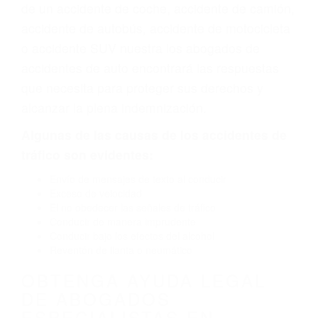
vehículo de motor en Lemon Cove CA: un
diseño defectuoso o por un defecto de
fabricación o un defecto parte tal como un
neumático defectuoso. A veces el accidente es
causado por fallas en el diseño de seguridad de
la carretera, divisor, el hombro, la señalización
de barandas o pobres o la iluminación.
La causa exacta de un accidente de auto no
siempre es evidente. Si su lesión es el resultado
de un accidente de coche, accidente de camión,
accidente de autobús, accidente de motocicleta
o accidente SUV nuestra los abogados de
accidentes de auto encontrará las respuestas
que necesita para proteger sus derechos y
alcanzar la plena indemnización.