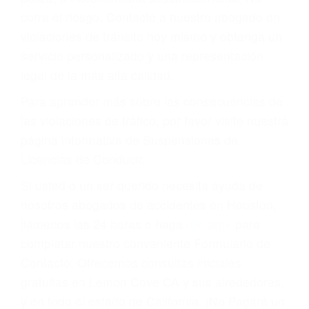
que una ofensa. Aún un ticket por alta velocidad
puede tener serias consecuencias, incluyendo
multas, cargos, recargos, así como la
suspensión o revocación del privilegio de
conducir o licencia.
Cada condena por una violación de tránsito
suma un punto en su licencia de conducir. Su
compañía de seguros incluso podría cancelar su
póliza, o incrementarla sustancialmente. No
corra el riesgo. Contacte a nuestro abogado en
violaciones de tránsito hoy mismo y obtenga un
servicio personalizado y una representación
legal de la más alta calidad.
Para aprender más sobre las consecuencias de
las violaciones de tráfico, por favor visite nuestra