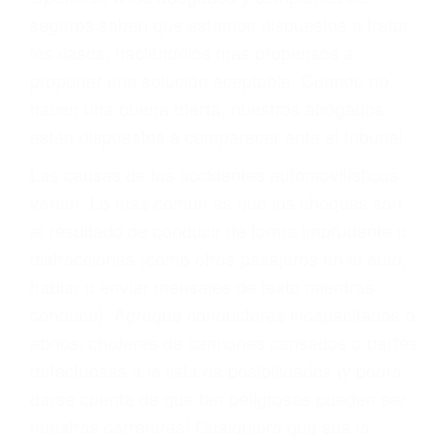
PRIMERO QUE TODO: SU
BIENESTAR
También representamos a las personas en
materia de inmigración y las familias de los
fallecidos a causa de la negligencia o mala
conducta. Cualesquiera que sean los
problemas, nuestros abogados litigantes civiles
preparan los casos como si fueran a ir a juicio.
Oponerse a los abogados y compañías de
seguros saben que estamos dispuestos a tratar
los casos, haciéndolos más propensos a
proponer una solución aceptable. Cuando no
hacen una buena oferta, nuestros abogados
están dispuestos a comparecer ante el tribunal.
Las causas de los accidentes automovilísticos