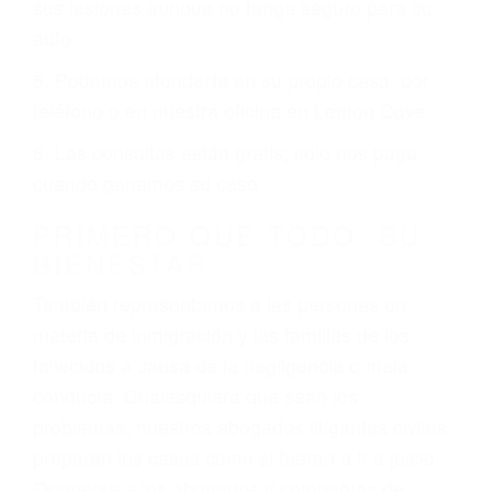
ciudades de Lemon Cove.
6 PUNTOS IMPORTANTES
1. No es necesario que hable Ingles
2. No es necesario que sea documentado o
ciudadano
3. No importa si tiene un pase/licencia de
conducción
4. Usted tiene derecho de hacer un reclamo por
sus lesiones aunque no tenga seguro para su
auto.
5. Podemos atenderte en su propio casa, por
teléfono o en nuestra oficina en Lemon Cove
6. Las consultas están gratis; solo nos paga
cuando ganamos su caso