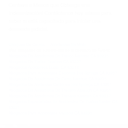
página informativa de Suspensiones de
Licencias de Conducir.
Si usted o un ser querido necesita ayuda de
nosotros abogados de accidentes en Houston,
llámenos las 24 horas o haga
clic aquí
para
completar nuestro conveniente Formulario de
Contacto. Ofrecemos consultas iniciales
gratuitas en Lemon Cove CA y sus alrededores,
y en todo el estado de California. ¡No Pagará un
Centavo a Menos que Obtenga una
Indemnización! Contáctenos hoy mismo para
saber si está capacitado para iniciar una
demanda judicial.
Choques De Carros
Accidentes En Moto
Más abogados de automóviles en el condado de Tulare: