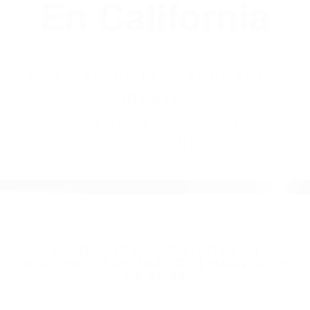
(855) 403-8675
Abogados
Accidentes De
Automovilismo
En California
BY
(855) 403-8675 ABOGADOS
ACCIDENTES DE
AUTOMOVILISMO EN