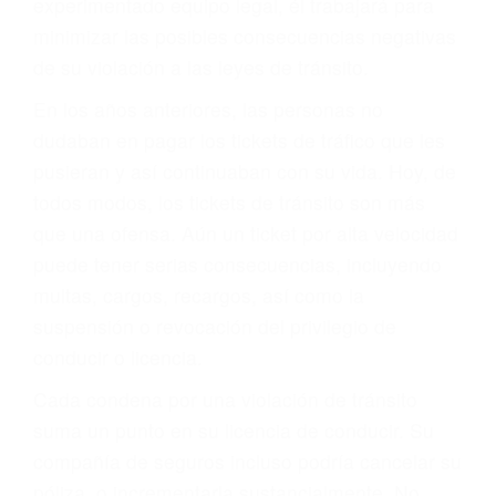
ACUSADO NO SIGNIFICA
CULPABLE
Sólo por el hecho de haber recibido un ticket no
significa que usted sea culpable. Nuestro trafico
abogado describirá claramente sus opciones y
le proveerá con su mejor asesoría legal. Él tiene
más de 17 años de experiencia legal, los cuales
pondrá a su disposición. Con el soporte de su
experimentado equipo legal, él trabajará para
minimizar las posibles consecuencias negativas
de su violación a las leyes de tránsito.
En los años anteriores, las personas no
dudaban en pagar los tickets de tráfico que les
pusieran y así continuaban con su vida. Hoy, de
todos modos, los tickets de tránsito son más