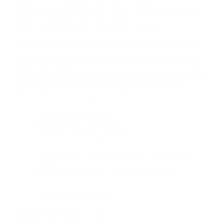
Algunas de las causas de los accidentes de
tráfico son evidentes:
Envío de mensajes de texto al conducir
Exceso de velocidad
El no obedecer las señales de tráfico
Conducir de manera imprudente
Conducir bajo los efectos del alcohol
Reventón de llanta o neumático
OBTENGA AYUDA LEGAL
DE ABOGADOS
ESPECIALISTAS EN
ACCIDENTES DE TRAFICO
EN LEMON COVE CA
Nuestros reconocidos y expertos abogados de
lesiones personales en Lemon Cove lucharán
hasta las últimas consecuencias para que usted
obtenga la indemnización que merece por: