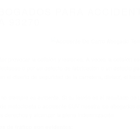
WELCOME TO
8675 Abogados Ac
ovilismo En Cali