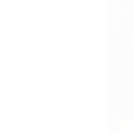
 las últimas consecuencias para que
CCIDENTE
dos Para Accidentes en Terra Bella, una
mente para que usted reciba la
/o a futuro y para resarcir su dolor y