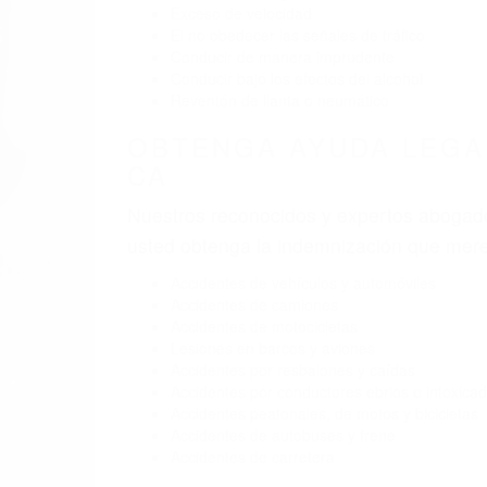
BY
(855) 403-8675 
ABO
Pare
A
C