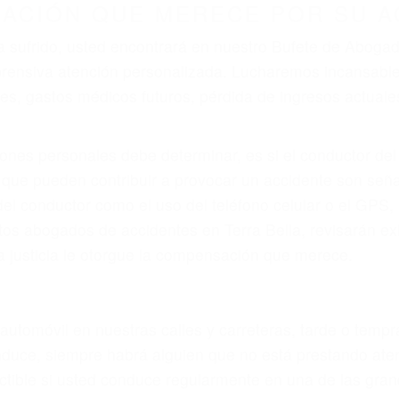
r provocar la colisión y lesiones. A veces la colisión es
fectuoso o por un defecto de fabricación o un defecto p
en el diseño de seguridad de la carretera, divisor, el ho
no siempre es evidente. Si su lesión es el resultado de
 de motocicleta o accidente SUV nuestra los abogados d
s derechos y alcanzar la plena indemnización.
s de tráfico son evidentes:
L DE ABOGADOS PARA ACCIDE