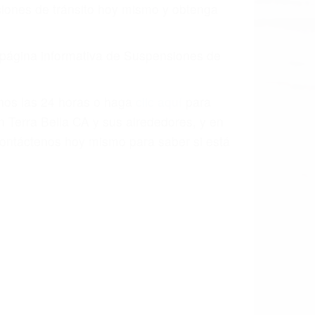
o.
a causa de la negligencia o mala
casos como si fueran a ir a juicio.
sos, haciéndolos más propensos a
spuestos a comparecer ante el tribunal.
esultado de conducir de forma
 mientras conduce). Agregue conductores
idades ¡y podrá darse cuenta de que tan
os podemos ayudar! Cuando una persona
blemente. Si otro conductor causa un