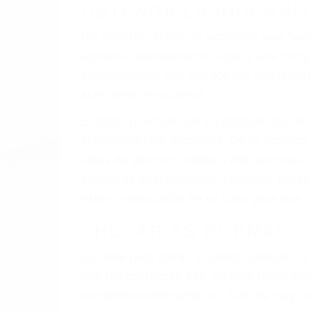
A veces los errores de más de un conducto
de motor en Terra Bella CA: un diseño de
veces el accidente es causado por fallas 
pobres o la iluminación.
La causa exacta de un accidente de auto 
camión, accidente de autobús, accidente
respuestas que necesita para proteger su
Algunas de las causas de los accidente
Envío de mensajes de texto al conducir
Exceso de velocidad
El no obedecer las señales de tráfico
Conducir de manera imprudente
Conducir bajo los efectos del alcohol
Reventón de llanta o neumático
OBTENGA AYUDA LEGA