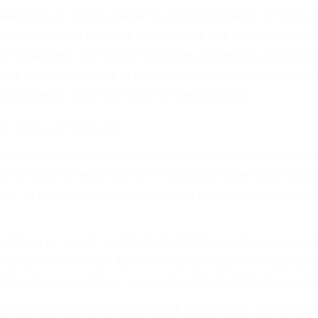
iones personales debe determinar, es si el conductor de
que pueden contribuir a provocar un accidente son señale
 del conductor como el uso del teléfono celular o el GPS
tos abogados de accidentes en Terra Bella, revisarán e
a justicia le otorgue la compensación que merece.
n automóvil en nuestras calles y carreteras, tarde o temp
duce, siempre habrá alguien que no está prestando aten
actible si usted conduce regularmente en una de las gran
o o ciudadano
e conducción