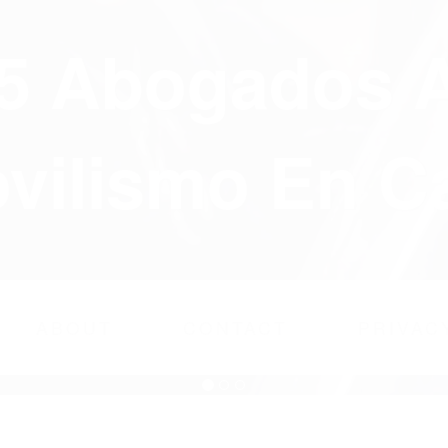
75 Abogados 
ilismo En Ca
ABOUT
CONTACT
PRIVAC