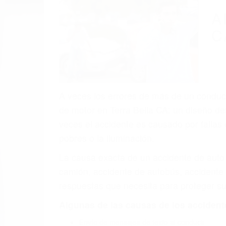
(855) 403-
Autom