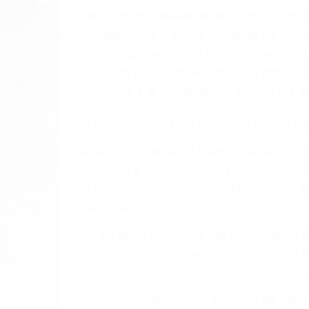
El factor principal que un abogado de les
al momento del accidente. Otros factores 
faltas de atención, fatiga o distracciones
climáticas desfavorables. Nuestros exper
están involucrados en su caso para que l
CHOCAR ES NORMAL
Es triste pero cierto, si usted conduce u
qué tan cuidadoso sea, cuando usted con
accidente automovilístico. Esto es muy f
6 PUNTOS IMPORTANTES
1. No es necesario que hable Ingles
2. No es necesario que sea documentad
3. No importa si tiene un pase/licencia d