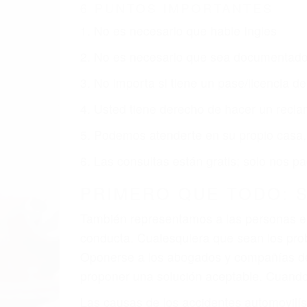
CA
Nuestros reconocidos y expertos abogado
usted obtenga la indemnización que mere
Accidentes de vehículos y automóviles
Accidentes de camiones
Accidentes de motocicletas
Lesiones en barcos y aviones
Accidentes por resbalones y caídas
Accidentes por conductores ebrios o intoxica
Accidentes peatonales, de motos y bicicletas
Accidentes de autobuses y trene
Accidentes de carretera
OBTENGA LA INDEMNI
Sin importar el tipo de accidente que ha
agresiva representación legal y una com
indemnización que merece por sus lesiones
sufrimiento emocional.