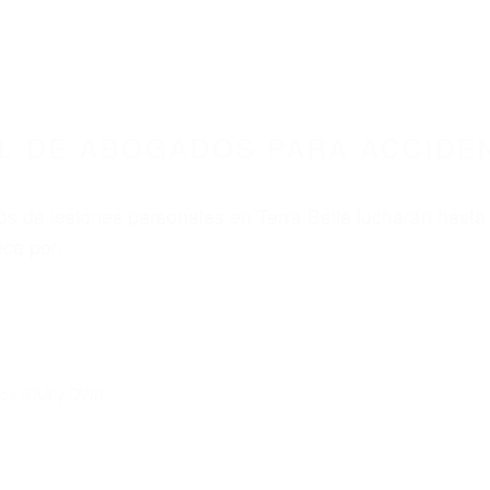
ABOGADOS ACCIDENTES DE AUTOMOVI
GADOS PARA ACCIDENTES TERRA BELLA CA 9
nt category
BOGADOS PARA ACCIDENT
A 93270