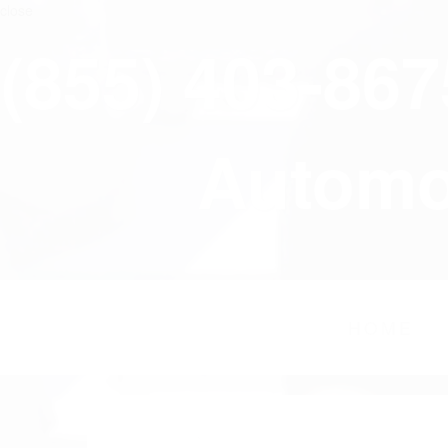
close
(855) 403-86
Automov
HOME