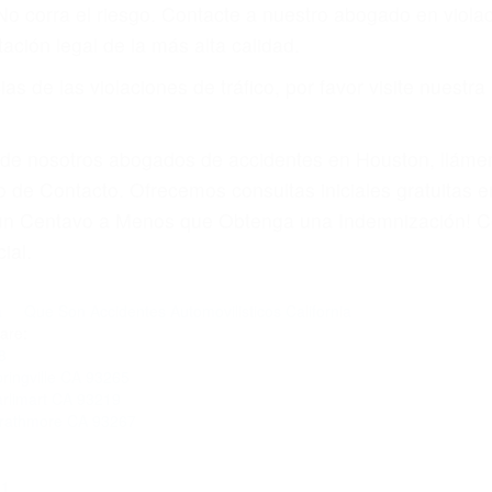
amo por sus lesiones aunque no tenga seguro para su aut
or teléfono o en nuestra oficina en Terra Bella
 paga cuando ganamos su caso
SU BIENESTAR
materia de inmigración y las familias de los fallecidos 
emas, nuestros abogados litigantes civiles preparan los 
 seguros saben que estamos dispuestos a tratar los ca
 no hacen una buena oferta, nuestros abogados están di
ticos varían. Lo más común es que los choques son el r
asajeros en el auto, hablar o enviar mensajes de texto
ones cansados o partes defectuosas a la lista de posibil
as! Cualquiera que sea la causa del accidente, ¡nosotr
 cada uno de nosotros la obligación de manejar responsa
u propiedad, tiene que hacerse responsable.