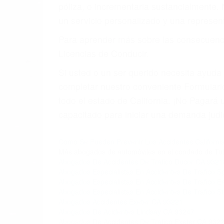
4. Usted tiene derecho de hacer un recl
5. Podemos atenderte en su propio casa, p
6. Las consultas están gratis; solo nos
PRIMERO QUE TODO: 
También representamos a las personas en 
conducta. Cualesquiera que sean los probl
Oponerse a los abogados y compañías de
proponer una solución aceptable. Cuando
Las causas de los accidentes automovilís
imprudente o distracciones (como otros p
incapacitados o ebrios, choferes de cami
peligrosas pueden ser nuestras carreter
se sienta detrás del volante, nos debe a
accidente y le causa daños a usted o a s