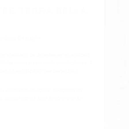
cidentes De
fornia