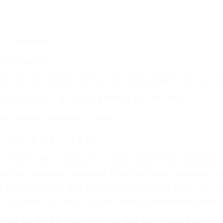
s de lesiones personales en Terra Bella lucharán hasta
ce por:
dos (DUI y DWI)
ZACIÓN QUE MERECE POR SU A
ya sufrido, usted encontrará en nuestro Bufete de Aboga
prensiva atención personalizada. Lucharemos incansable
, gastos médicos futuros, pérdida de ingresos actuales y