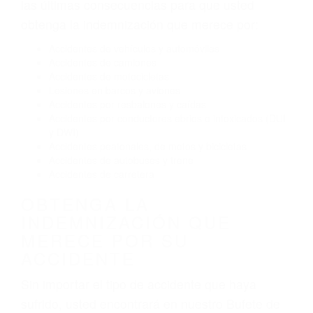
Conducir de manera imprudente
Conducir bajo los efectos del alcohol
Reventón de llanta o neumático
OBTENGA AYUDA LEGAL
DE ABOGADO ACCIDENTE
DE AUTO EN MOORPARK
CA
Nuestros reconocidos y expertos abogados de
lesiones personales en Moorpark lucharán hasta
las últimas consecuencias para que usted
obtenga la indemnización que merece por:
Accidentes de vehículos y automóviles
Accidentes de camiones
Accidentes de motocicletas
Lesiones en barcos y aviones
Accidentes por resbalones y caídas
Accidentes por conductores ebrios o intoxicados (DUI