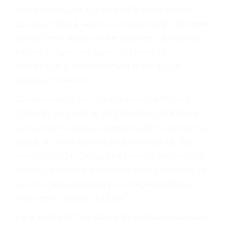
le proveerá con su mejor asesoría legal. Él tiene
más de 17 años de experiencia legal, los cuales
pondrá a su disposición. Con el soporte de su
experimentado equipo legal, él trabajará para
minimizar las posibles consecuencias negativas
de su violación a las leyes de tránsito.
En los años anteriores, las personas no
dudaban en pagar los tickets de tráfico que les
pusieran y así continuaban con su vida. Hoy, de
todos modos, los tickets de tránsito son más
que una ofensa. Aún un ticket por alta velocidad
puede tener serias consecuencias, incluyendo
multas, cargos, recargos, así como la
suspensión o revocación del privilegio de
conducir o licencia.