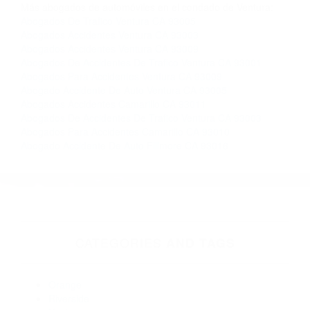
Contacto. Ofrecemos consultas iniciales
gratuitas en Moorpark CA y sus alrededores, y
en todo el estado de California. ¡No Pagará un
Centavo a Menos que Obtenga una
Indemnización! Contáctenos hoy mismo para
saber si está capacitado para iniciar una
demanda judicial.
Accidentes De Carros
So�ar Con Accidente De Transito
Más abogados de automóviles en el condado de Ventura:
Abogados De Trafico Ventura CA 93005
Abogados Accidentes Ventura CA 93003
Abogados Accidentes Ventura CA 93009
Abogados De Accidentes De Trafico Ventura CA 93001
Abogados Para Accidentes Ventura CA 93009
Abogado Accidente De Auto Ventura CA 93005
Abogados Accidentes Camarillo CA 93011
Abogados De Accidentes De Trafico Ventura CA 93003