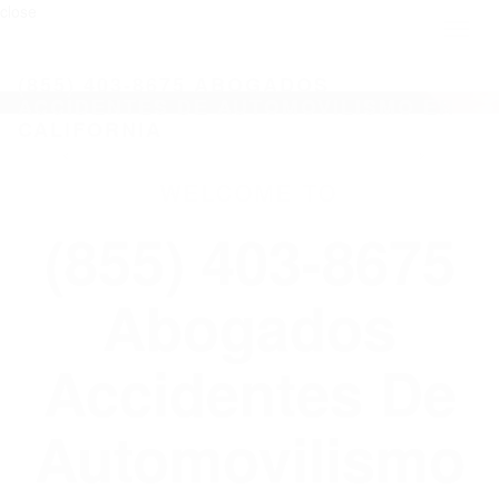
close
Toggl
naviga
(855) 403-8675 ABOGADOS
ACCIDENTES DE AUTOMOVILISMO EN
CALIFORNIA
WELCOME TO