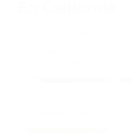
(855) 403-8675
Abogados
Accidentes De
Automovilismo
En California
BY
(855) 403-8675 ABOGADOS
ACCIDENTES DE
AUTOMOVILISMO EN