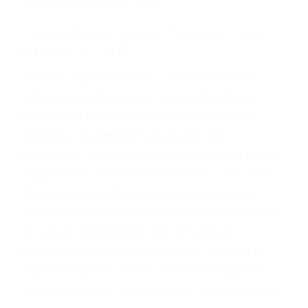
3. No importa si tiene un pase/licencia de
conducción
4. Usted tiene derecho de hacer un reclamo por
sus lesiones aunque no tenga seguro para su
auto.
5. Podemos atenderte en su propio casa, por
teléfono o en nuestra oficina en Moorpark
6. Las consultas están gratis; solo nos paga
cuando ganamos su caso
PRIMERO QUE TODO: SU
BIENESTAR
También representamos a las personas en
materia de inmigración y las familias de los
fallecidos a causa de la negligencia o mala