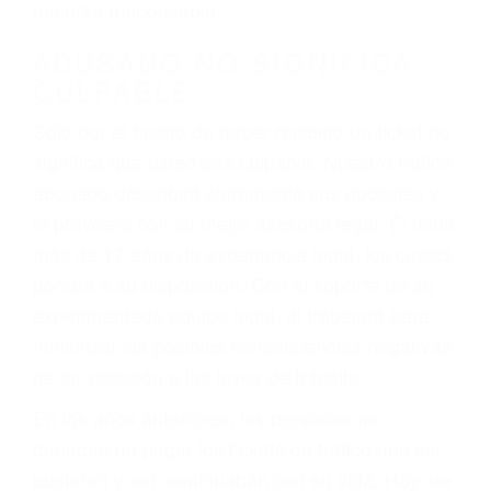
defectuosas a la lista de posibilidades ¡y podrá
darse cuenta de que tan peligrosas pueden ser
nuestras carreteras! Cualquiera que sea la
causa del accidente, ¡nosotros podemos ayudar!
Cuando una persona se sienta detrás del
volante, nos debe a cada uno de nosotros la
obligación de manejar responsablemente. Si
otro conductor causa un accidente y le causa
daños a usted o a su propiedad, tiene que
hacerse responsable.
ACUSADO NO SIGNIFICA
CULPABLE
Sólo por el hecho de haber recibido un ticket no
significa que usted sea culpable. Nuestro trafico
abogado describirá claramente sus opciones y