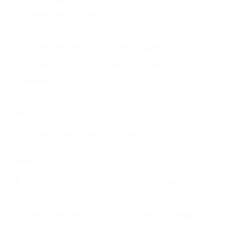
CHOCAR ES NORMAL
Es triste pero cierto, si usted conduce un
automóvil en nuestras calles y carreteras, tarde
o temprano va a tener un accidente. No importa
qué tan cuidadoso sea, cuando usted conduce,
siempre habrá alguien que no está prestando
atención y puede causar un terrible accidente
automovilístico. Esto es muy factible si usted
conduce regularmente en una de las grandes
ciudades de Moorpark.
6 PUNTOS IMPORTANTES
1. No es necesario que hable Ingles
2. No es necesario que sea documentado o
ciudadano