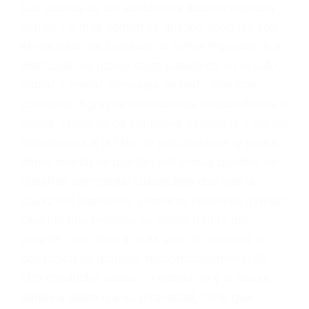
conducta. Cualesquiera que sean los
problemas, nuestros abogados litigantes civiles
preparan los casos como si fueran a ir a juicio.
Oponerse a los abogados y compañías de
seguros saben que estamos dispuestos a tratar
los casos, haciéndolos más propensos a
proponer una solución aceptable. Cuando no
hacen una buena oferta, nuestros abogados
están dispuestos a comparecer ante el tribunal.
Las causas de los accidentes automovilísticos
varían. Lo más común es que los choques son
el resultado de conducir de forma imprudente o
distracciones (como otros pasajeros en el auto,
hablar o enviar mensajes de texto mientras
conduce). Agregue conductores incapacitados o
ebrios, choferes de camiones cansados o partes