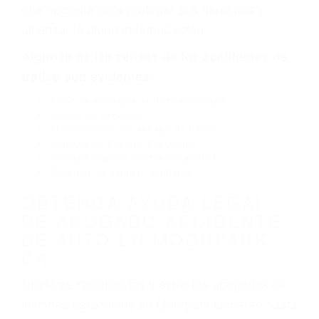
por fallas en el diseño de seguridad de la
carretera, divisor, el hombro, la señalización de
barandas o pobres o la iluminación.
La causa exacta de un accidente de auto no
siempre es evidente. Si su lesión es el resultado
de un accidente de coche, accidente de camión,
accidente de autobús, accidente de motocicleta
o accidente SUV nuestra los abogados de
accidentes de auto encontrará las respuestas
que necesita para proteger sus derechos y
alcanzar la plena indemnización.
Algunas de las causas de los accidentes de
tráfico son evidentes:
Envío de mensajes de texto al conducir
Exceso de velocidad
El no obedecer las señales de tráfico