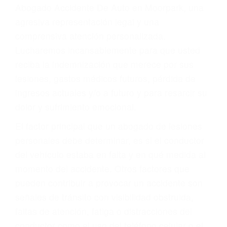
y DWI)
Accidentes peatonales, de motos y bicicletas
Accidentes de autobuses y trene
Accidentes de carretera
OBTENGA LA
INDEMNIZACIÓN QUE
MERECE POR SU
ACCIDENTE
Sin importar el tipo de accidente que haya
sufrido, usted encontrará en nuestro Bufete de
Abogado Accidente De Auto en Moorpark, una
agresiva representación legal y una
comprensiva atención personalizada.
Lucharemos incansablemente para que usted
reciba la indemnización que merece por sus
lesiones, gastos médicos futuros, pérdida de
ingresos actuales y/o a futuro y para resarcir su