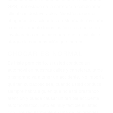
dolor y sufrimiento emocional.
El factor principal que un abogado de lesiones
personales debe determinar, es si el conductor
del vehículo estaba en falta y en qué medida al
momento del accidente. Otros factores que
pueden contribuir a provocar un accidente son
señales de tránsito con visibilidad obstruida,
faltas de atención, fatiga o distracciones del
conductor como el uso del teléfono celular o el
GPS, mal estado de la carretera o condiciones
climáticas desfavorables. Nuestros expertos
abogados de accidentes en Moorpark, revisarán
exhaustivamente todos los factores que están
involucrados en su caso para que la justicia le
otorgue la compensación que merece.